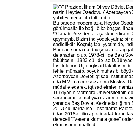
Prezidet İlham Əliyev Dövlət Dən
naziri Heydər Əsədovu \"Azərbaycan X
yubiley medalı ilə təltif edib.
Bu barədə modern.az-a Heydər Əsədo
görülməsilə ilə bağlı ölkə başçısı İlh
\"Cənab Prezidentə təşəkkür edirəm. Ç
qoymayıb. Bizim indiyədək yalnız bir a
sadiqlikdir. Keçmiş fəaliyyətim də, in
Bundan sonra da dəyişməz olaraq qala
də anadan olub. 1978-ci ildə Bakı So
fakültəsini, 1983-cü ildə isə D.Büny
İnstitutunun Uçot-iqtisad fakültəsini bi
fəhlə, mühasib, böyük mühasib, böyük t
Azərbaycan Dövlət İqtisad İnstitutunda
ildə M.V.Lomonosov adına Moskva Dövl
müdafiə edərək, iqtisad elmləri namizə
Türkiyənin Mərmərə Universitetinin do
sərəncamı ilə maliyyə nazirinin müavini
yanında Baş Dövlət Xəzinədarlığının B
2013-cü illərdə isə Hesablama Palatası
ildən 2018-ci ilin aprelinədək kənd təsə
dərəcəli \"Vətənə xidmətə görə\" orden
elmi əsərin müəllifidir.