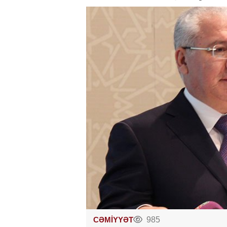
CƏMİYYƏT
985