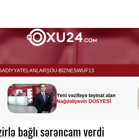
İSADİYYAT
ELANLAR
ŞOU-BİZNES
WUF13
Prezident
SƏRƏNCAM
İMZALADI
irlə bağlı sərəncam verdi