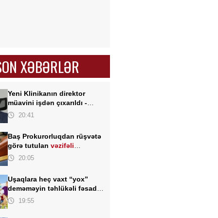
SON XƏBƏRLƏR
Yeni Klinikanın direktor
müavini işdən çıxarıldı -
FOTO
20:41
Baş Prokurorluqdan rüşvətə
görə tutulan
vəzifəli
şəxslərlə bağlı MƏLUMAT
20:05
Uşaqlara heç vaxt “yox”
deməməyin təhlükəli fəsadı –
Psixoloqdan valideynlərə
19:55
XƏBƏRDARLIQ