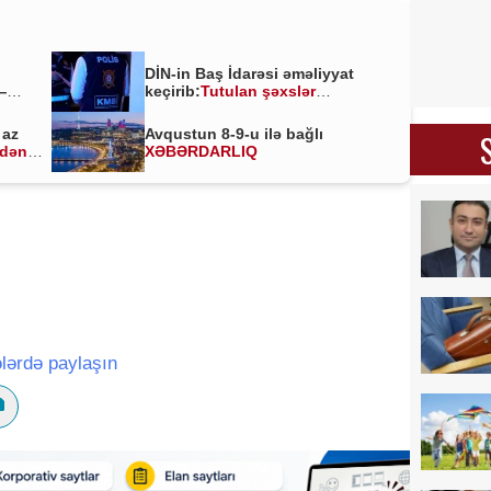
DİN-in Baş İdarəsi əməliyyat
—
keçirib:
Tutulan şəxslər
kimlərdir?
 az
Avqustun 8-9-u ilə bağlı
ldən
XƏBƏRDARLIQ
lərdə paylaşın