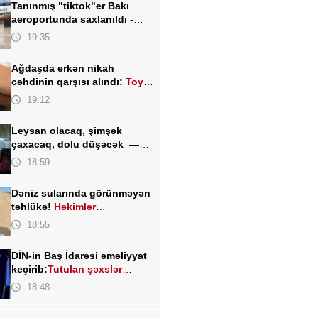
Tanınmış "tiktok"er Bakı
aeroportunda saxlanıldı -
FOTO
19:35
Ağdaşda erkən nikah
cəhdinin qarşısı alındı:
Toy
TƏXİRƏ SALINDI
19:12
Leysan olacaq, şimşək
çaxacaq, dolu düşəcək —
ƏHALİYƏ XƏBƏRDARLIQ
18:59
Dəniz sularında görünməyən
təhlükə!
Həkimlər
XƏBƏRDARLIQ edir
18:55
DİN-in Baş İdarəsi əməliyyat
keçirib:
Tutulan şəxslər
kimlərdir?
18:48