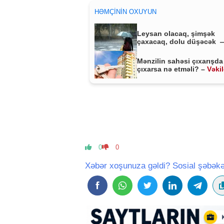
HƏMÇININ OXUYUN
Leysan olacaq, şimşək
çaxacaq, dolu düşəcək 
ƏHALİYƏ XƏBƏRDARLIQ
Mənzilin sahəsi çıxarışda
çıxarsa nə etməli? –
Vəki
MÜHÜM AÇIQLAMA
0
0
Xəbər xoşunuza gəldi? Sosial şəbəkə