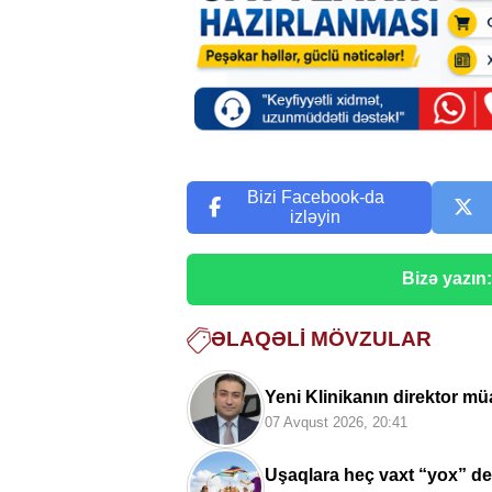
Bizi Facebook-da
izləyin
Bizə yazın
ƏLAQƏLI MÖVZULAR
Yeni Klinikanın direktor müa
07 Avqust 2026, 20:41
Uşaqlara heç vaxt “yox” de