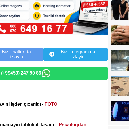
Bizi Twitter-da
Bizi Telegram-da
izləyin
izləyin
: (+99450) 247 90 86
vini işdən çıxarıldı -
FOTO
məməyin təhlükəli fəsadı –
Psixoloqdan