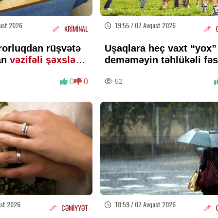
ust 2026
19:55 / 07 Avqust 2026
KRİMİNAL
rorluqdan rüşvətə
Uşaqlara heç vaxt “yox”
an
vəzifəli şəxslərlə
deməməyin təhlükəli fəs
LUMAT
Psixoloqdan valideynlər
0
0
52
XƏBƏRDARLIQ
ust 2026
18:59 / 07 Avqust 2026
CƏMİYYƏT