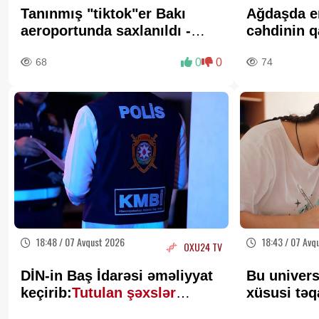
Tanınmış "tiktok"er Bakı
Ağdaşda e
aeroportunda saxlanıldı -
cəhdinin q
FOTO
TƏXİRƏ S
68
0
0
74
18:48 / 07 Avqust 2026
18:43 / 07 Avq
OXU24 TV
DİN-in Baş İdarəsi əməliyyat
Bu univers
keçirib:
Tutulan şəxslər
xüsusi təq
kimlərdir?
200 AZN