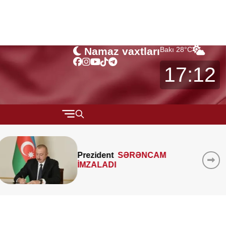
Namaz vaxtları
Bakı
28
°C
17:12
QARABAĞ
MTK-ların mənzil sahəsini
MÜSAHİBƏ
çöldən-çölə ölçməsi
MARAQLI
qanunidirmi? –
Hüquqşünas
xəbərdarlıq edir
CƏMİYYƏT
REDAKTORUN SEÇİMİ
ÖZƏL BÖLÜM