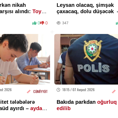
rkən nikah
Leysan olacaq, şimşək
arşısı alındı:
Toy
çaxacaq, dolu düşəcək
ALINDI
ƏHALİYƏ XƏBƏRDARLI
0
0
347
ust 2026
18:15 / 07 Avqust 2026
CƏMİYYƏT
itet tələbələrə
Bakıda parkdan
oğurluq
aüd ayırdı –
ayda
edilib