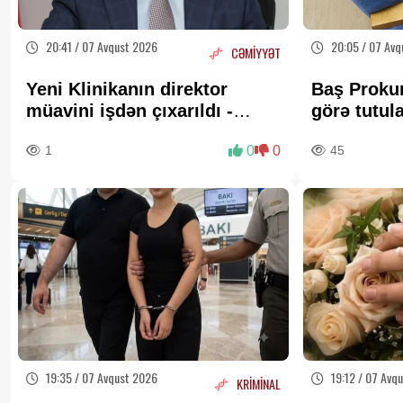
20:41 / 07 Avqust 2026
20:05 / 07 Avq
CƏMİYYƏT
Yeni Klinikanın direktor
Baş Proku
müavini işdən çıxarıldı -
görə tutul
FOTO
bağlı MƏ
1
0
0
45
19:35 / 07 Avqust 2026
19:12 / 07 Avq
KRİMİNAL