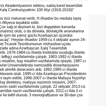
iz Akademiyasının rektoru, sabiq kənd təsərrüfatı
alq Cümhuriyyətinin 100 illiyi (1918-2018)\"
v özü məlumat verib. H.Əsədov bu medala layiq
am Əliyevə təşəkkür edib:
ox sağ ol deyirəm ki, bizi diqqətdən kənarda
malımız olub, o da dövlətə, dövlətçilik ənənələrinə
diki işim də yalnız güclü Azərbaycan üçündür.
caq”. Heydər Əsədov 1959-cu il oktyabr ayının 24-
vet Ticarəti Texnikumunun mühasibat uçotu
adzadə adına Azərbaycan Xalq Təsərrüfatı
tirib. 1978-1984-cü illərdə İnstitutda oxuduğu illərdə
əftişçi vəzifələrində çalışıb. 1983-1992-ci illərdə
 müəllim, baş müəllim vəzifələrində işləyib, 1987-ci
ət Universitetində namizədlik dissertasiyasını
di alimlik dərəcəsini alıb. 1992-1995-ci illərdə
ktorantı olub. 1995-ci ildə Azərbaycan Prezidentinin
 təyin edilib, 1996-2007-ci illərdə Maliyyə Nazirliyi
aş direktoru, maliyyə nazirinin müavini, 2007-
nın sədri vəzifələrində çalışıb. 22 oktyabr 2013-cü
rrüfatı naziri vəzifəsində çalışıb. 2011-ci ildə 2-ci
i ilə təltif olunub. 3 monoqrafiyanın və 30-dan çox