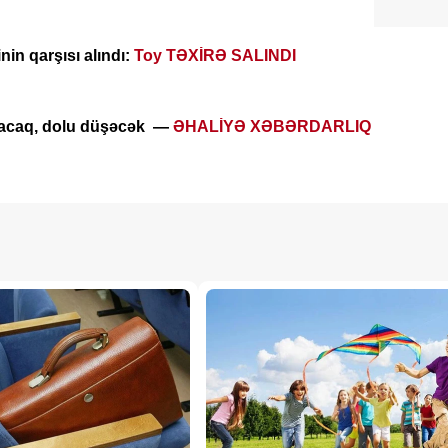
IQ
in qarşısı alındı:
Toy TƏXİRƏ SALINDI
xacaq, dolu düşəcək —
ƏHALİYƏ XƏBƏRDARLIQ