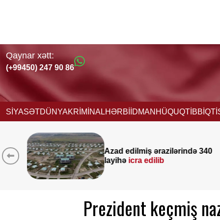
Qaynar xətt:
(+99450) 247 90 86
SİYASƏT
DÜNYA
KRİMİNAL
HƏRBİ
İDMAN
HÜQUQ
TİBB
İQT
ində 340
Yeni vəzifəyə təyinat alan
Nağdəliyevin DOSYESİ
Prezident keçmiş naz