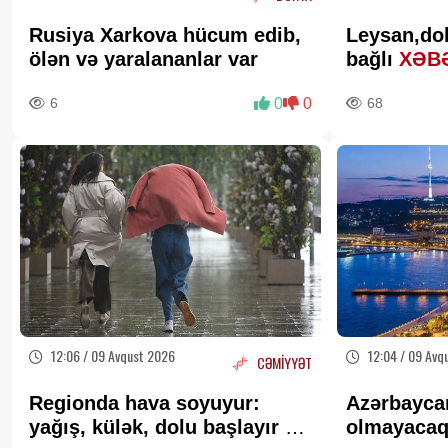
Rusiya Xarkova hücum edib,
Leysan,do
ölən və yaralananlar var
bağlı
XƏB
6
0
0
68
12:06 / 09 Avqust 2026
12:04 / 09 Avq
CƏMİYYƏT
Regionda hava soyuyur:
Azərbayca
yağış, külək, dolu başlayır -
olmayaca