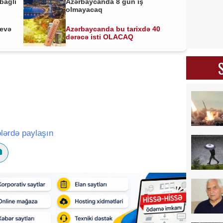
bağlı
Azərbaycanda 8 gün iş
olmayacaq
yevə
Azərbaycanda bu tarixdə 40
dərəcə isti OLACAQ
lərdə paylaşın