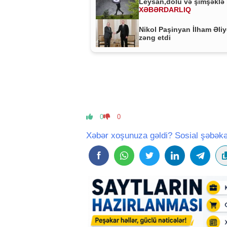
Leysan,dolu və şimşəklə 
XƏBƏRDARLIQ
Nikol Paşinyan İlham Əli
zəng etdi
0
0
Xəbər xoşunuza gəldi? Sosial şəbəkə