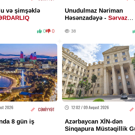
lu və şimşəklə
Unudulmaz Nəriman
ƏRDARLIQ
Həsənzadəyə -
Sərvaz
HÜSEYNOĞLU
0
0
38
ust 2026
12:02 / 09 Avqust 2026
CƏMİYYƏT
nda 8 gün iş
Azərbaycan XİN-dən
q
Sinqapura Müstəqillik 