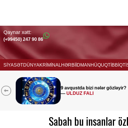
Qaynar xətt:
(+99450) 247 90 86
SİYASƏT
DÜNYA
KRİMİNAL
HƏRBİ
İDMAN
HÜQUQ
TİBB
İQT
Müəllimlərin diqqətinə!
8 avq
zləyir?
saat 11:00-dan etibarən
BAŞLADI
Sabah bu insanlar özl