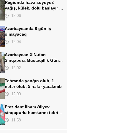
Regionda hava soyuyur:
yağış, külək, dolu başlayır -
TARİX AÇIQLANDI
12:06
Azərbaycanda 8 gün iş
olmayacaq
12:04
Azərbaycan XİN-dən
Sinqapura Müstəqillik Günü
təbriki
12:02
Tehranda yanğın olub, 1
nəfər ölüb, 5 nəfər yaralanıb
12:00
Prezident İlham Əliyev
sinqapurlu həmkarını təbrik
edib
11:58