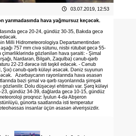
03.07.2019, 12:53
on yarımadasında hava yağmursuz keçəcək.
dasında gecə 20-24, gündüz 30-35, Bakıda gecə
 edəcək.
inin Milli Hidrometeorologiya Departamentindən
an aşağı 757 mm civə sütunu, nisbi rütubət gecə 55-
çimərliklərində gözlənilən hava şəraiti: - Şimal
irşağı, Nardaran, Bilgəh, Zaqulba) cənub-qərb
uru 22-23 dərəcə isti təşkil edəcək. - Cənub
l, Şıx) cənub-qərb küləyi əsəcək. Dəniz suyunun
 edəcək. Azərbaycanın rayonlarında hava əsasən
arında bəzi şimal və qərb rayonlarında şimşək
gözlənilir. Dolu düşəcəyi ehtimalı var. Şərq küləyi
-23, gündüz 34-39, dağlarda gecə 10-15, gündüz
-meteoroloji proqnoz: İyulun 4-də Abşeron
stünlüyü, günorta saatlarında isti temperatur
meteohəssas insanlar üçün əsasən əlverişsizdir.