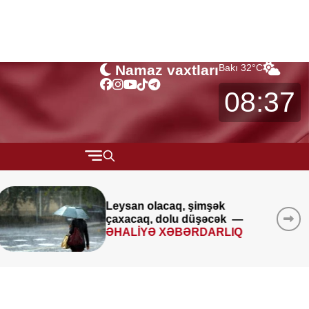
Namaz vaxtları
Bakı
32
°C
08:37
QARABAĞ
MÜSAHİBƏ
Avqustun 8-9-u ilə bağlı
XƏBƏRDARLIQ
MARAQLI
CƏMİYYƏT
REDAKTORUN SEÇİMİ
ÖZƏL BÖLÜM