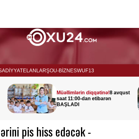
İSADİYYAT
ELANLAR
ŞOU-BİZNES
WUF13
ust
Leysan olacaq, şimşək
çaxacaq, dolu düşəcək —
ƏHALİYƏ XƏBƏRDARLIQ
ərini pis hiss edəcək -