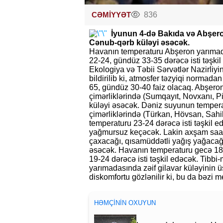
CƏMİYYƏT
836
İyunun 4-də Bakıda və Abşer
Cənub-qərb küləyi əsəcək.
Havanın temperaturu Abşeron yarıma
22-24, gündüz 33-35 dərəcə isti təşkil
Ekologiya və Təbii Sərvətlər Nazirliy
bildirilib ki, atmosfer təzyiqi normad
65, gündüz 30-40 faiz olacaq. Abşeron 
çimərliklərində (Sumqayıt, Novxanı, P
küləyi əsəcək. Dəniz suyunun temperat
çimərliklərində (Türkan, Hövsan, Sahi
temperaturu 23-24 dərəcə isti təşkil
yağmursuz keçəcək. Lakin axşam saatl
çaxacağı, qısamüddətli yağış yağacağı 
əsəcək. Havanın temperaturu gecə 18
19-24 dərəcə isti təşkil edəcək. Tibbi
yarımadasında zəif gilavar küləyinin ü
diskomfortu gözlənilir ki, bu da bəzi 
HƏMÇININ OXUYUN