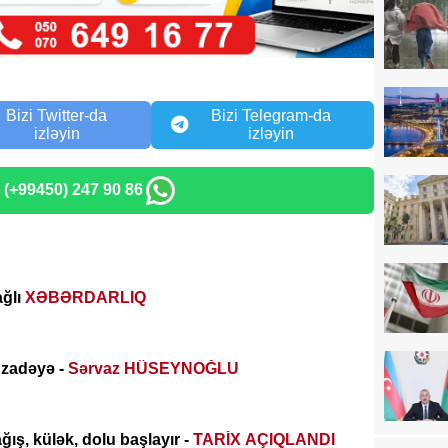
Bizi Twitter-da
Bizi Telegram-da
izləyin
izləyin
: (+99450) 247 90 86
ağlı
XƏBƏRDARLIQ
zadəyə -
Sərvaz HÜSEYNOĞLU
ış, külək, dolu başlayır -
TARİX AÇIQLANDI