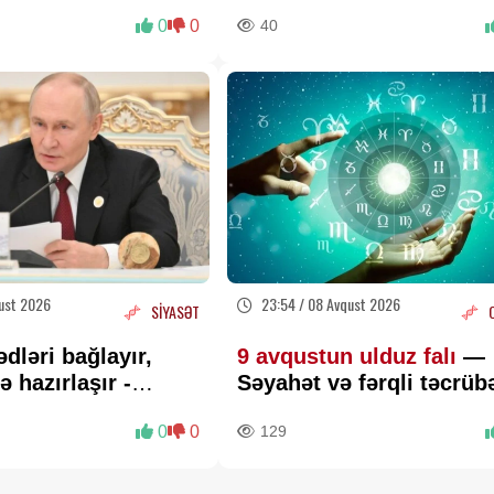
təbriki
0
0
40
ust 2026
23:54 / 08 Avqust 2026
SİYASƏT
dləri bağlayır,
9 avqustun ulduz falı
—
ə hazırlaşır -
Səyahət və fərqli təcrüb
üçün uğurlu gündür
0
0
129