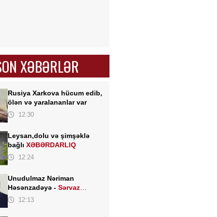
SON XƏBƏRLƏR
Rusiya Xarkova hücum edib,
ölən və yaralananlar var
12:30
Leysan,dolu və şimşəklə
bağlı
XƏBƏRDARLIQ
12:24
Unudulmaz Nəriman
Həsənzadəyə -
Sərvaz
HÜSEYNOĞLU
12:13