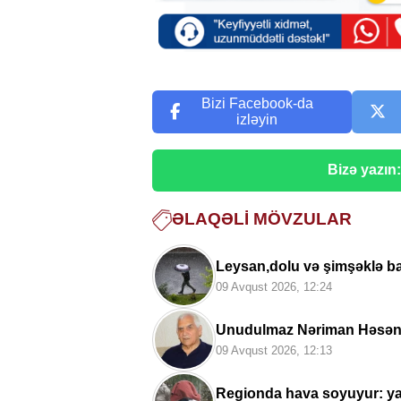
Bizi Facebook-da
izləyin
Bizə yazın
ƏLAQƏLI MÖVZULAR
Leysan,dolu və şimşəklə b
09 Avqust 2026, 12:24
Unudulmaz Nəriman Həsən
09 Avqust 2026, 12:13
Regionda hava soyuyur: yağ