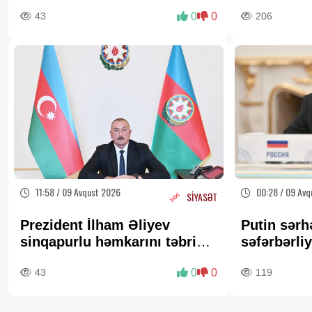
TARİX AÇIQLANDI
43
0
0
206
11:58 / 09 Avqust 2026
00:28 / 09 Avq
SİYASƏT
Prezident İlham Əliyev
Putin sərhə
sinqapurlu həmkarını təbrik
səfərbərliy
edib
İDDİA
43
0
0
119