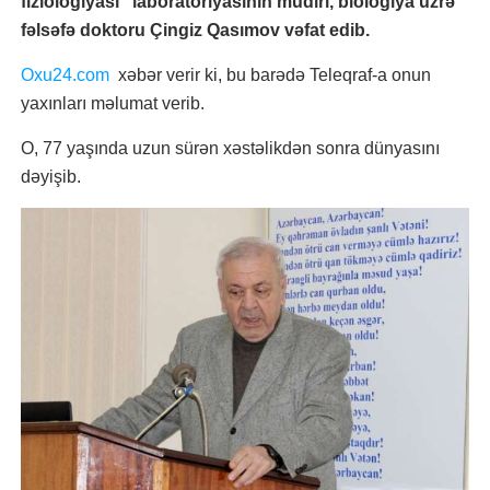
fiziologiyası” laboratoriyasının müdiri, biologiya üzrə
fəlsəfə doktoru Çingiz Qasımov vəfat edib.
Oxu24.com
xəbər verir ki, bu barədə Teleqraf-a onun
yaxınları məlumat verib.
O, 77 yaşında uzun sürən xəstəlikdən sonra dünyasını
dəyişib.