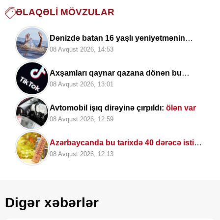
ƏLAQƏLI MÖVZULAR
Dənizdə batan 16 yaşlı yeniyetmənin
meyiti tapılıb
08 Avqust 2026, 14:53
Axşamları qaynar qazana dönən bu
platforma bir zümrə qadınlarla dolu olur...
08 Avqust 2026, 13:01
Avtomobil işıq dirəyinə çırpıldı:
ölən var
08 Avqust 2026, 12:59
Azərbaycanda bu tarixdə 40 dərəcə isti
OLACAQ
08 Avqust 2026, 12:13
Digər xəbərlər