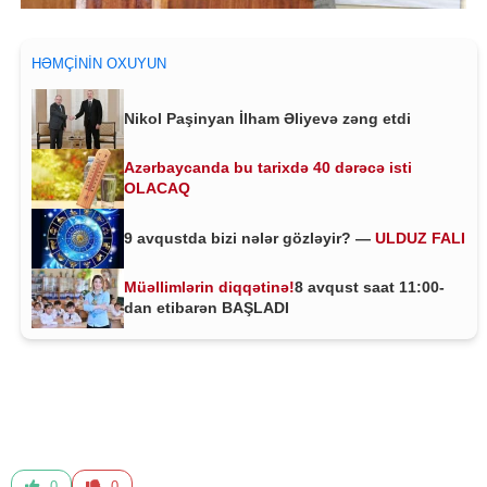
HƏMÇININ OXUYUN
Nikol Paşinyan İlham Əliyevə zəng etdi
Azərbaycanda bu tarixdə 40 dərəcə isti
OLACAQ
9 avqustda bizi nələr gözləyir? —
ULDUZ FALI
Müəllimlərin diqqətinə!
8 avqust saat 11:00-
dan etibarən BAŞLADI
0
0