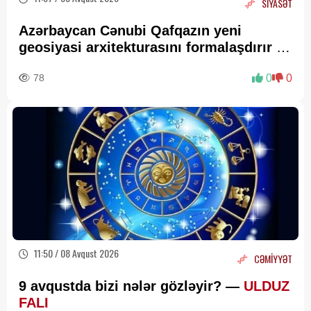
SİYASƏT
Azərbaycan Cənubi Qafqazın yeni
geosiyasi arxitekturasını formalaşdırır –
RƏY
78
0
0
11:50 / 08 Avqust 2026
CƏMİYYƏT
9 avqustda bizi nələr gözləyir? —
ULDUZ
FALI