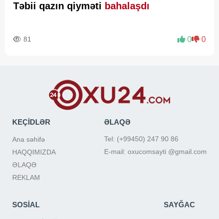
Təbii qazın qiyməti
bahalaşdı
81
0
0
KEÇİDLƏR
ƏLAQƏ
Tel: (+99450) 247 90 86
Ana səhifə
E-mail: oxucomsayti @gmail.com
HAQQIMIZDA
ƏLAQƏ
REKLAM
SOSİAL
SAYĞAC