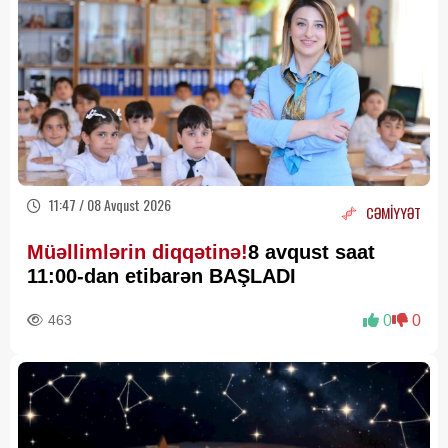
11:47 / 08 Avqust 2026
CƏMİYYƏT
Müəllimlərin diqqətinə!
8 avqust saat
11:00-dan etibarən BAŞLADI
463
0
0