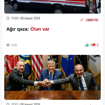
11:59 / 08 Avqust 2026
CƏMİYYƏT
Ağır qəza:
Ölən var
115
0
0
11:57 / 08 Avqust 2026