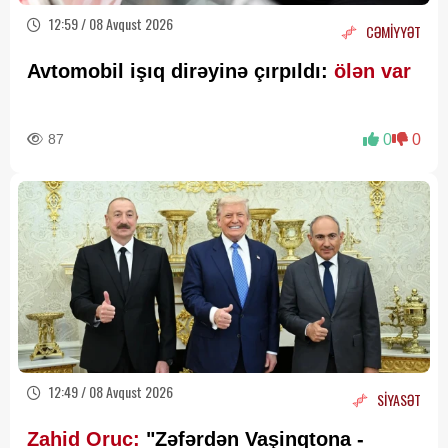
12:59 / 08 Avqust 2026
CƏMİYYƏT
Avtomobil işıq dirəyinə çırpıldı:
ölən var
87
0
0
12:49 / 08 Avqust 2026
SİYASƏT
Zahid Oruc:
"Zəfərdən Vaşinqtona -