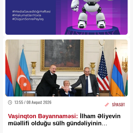
13:55 / 08 Avqust 2026
SİYASƏT
Vaşinqton Bəyannaməsi:
İlham Əliyevin
müəllifi olduğu sülh gündəliyinin
beynəlxalq miqyasda təsdiqi