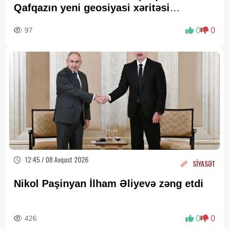
Qafqazın yeni geosiyasi xəritəsi
cızılır”..
97
0
0
12:45 / 08 Avqust 2026
SİYASƏT
Nikol Paşinyan İlham Əliyevə zəng etdi
426
0
0