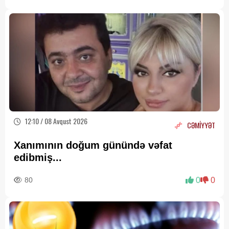
12:10 / 08 Avqust 2026
CƏMİYYƏT
Xanımının doğum günündə vəfat
edibmiş...
80
0
0