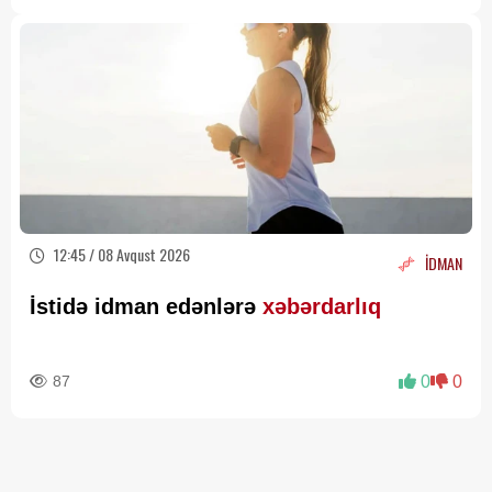
12:45 / 08 Avqust 2026
İDMAN
İstidə idman edənlərə
xəbərdarlıq
87
0
0