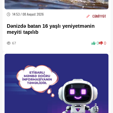
14:53 / 08 Avqust 2026
CƏMİYYƏT
Dənizdə batan 16 yaşlı yeniyetmənin
meyiti tapılıb
67
0
0