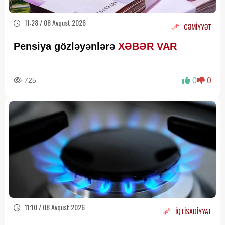
11:28 / 08 Avqust 2026
CƏMİYYƏT
Pensiya gözləyənlərə
XƏBƏR VAR
725
0
0
11:10 / 08 Avqust 2026
İQTİSADİYYAT