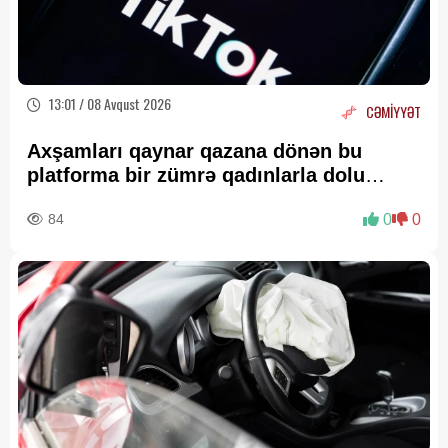
13:01 / 08 Avqust 2026
CƏMİYYƏT
Axşamları qaynar qazana dönən bu
platforma bir zümrə qadınlarla dolu
olur...
84
0
0