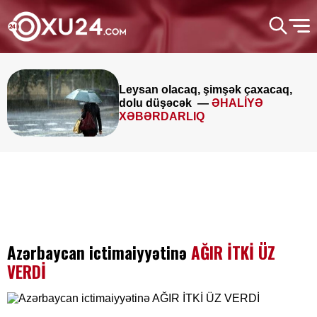
Leysan olacaq, şimşək çaxacaq,
dolu düşəcək —
ƏHALİYƏ
XƏBƏRDARLIQ
Azərbaycan ictimaiyyətinə
AĞIR İTKİ ÜZ
VERDİ