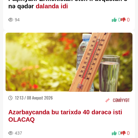
nə qədər
dalanda idi
94
0
0
12:13 / 08 Avqust 2026
CƏMİYYƏT
Azərbaycanda bu tarixdə 40 dərəcə isti
OLACAQ
437
0
0