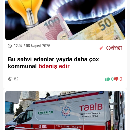
12:07 / 08 Avqust 2026
CƏMİYYƏT
Bu səhvi edənlər yayda daha çox
kommunal
ödəniş edir
82
0
0