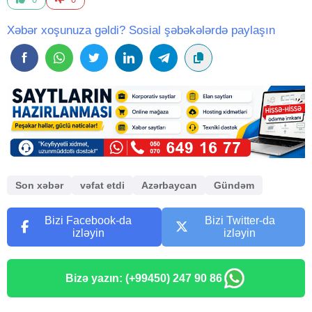
Xəbər xoşunuza gəldi? Sosial şəbəkələrdə paylaşın
Son xəbər
vəfat etdi
Azərbaycan
Gündəm
Bizi Facebook-da
Bizi Twitter-da
izləyin
izləyin
Bizə yazın: (+99450) 247 90 86