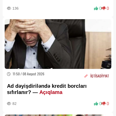
136
0
0
11:50 / 08 Avqust 2026
İQTİSADİYYAT
Ad dəyişdiriləndə kredit borcları
sıfırlanır? —
Açıqlama
82
0
0