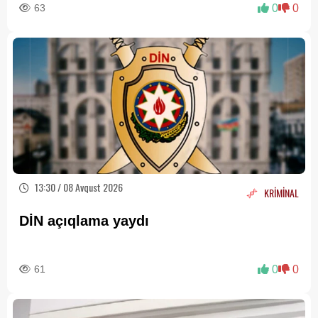
63
0
0
13:30 / 08 Avqust 2026
KRİMİNAL
DİN açıqlama yaydı
61
0
0