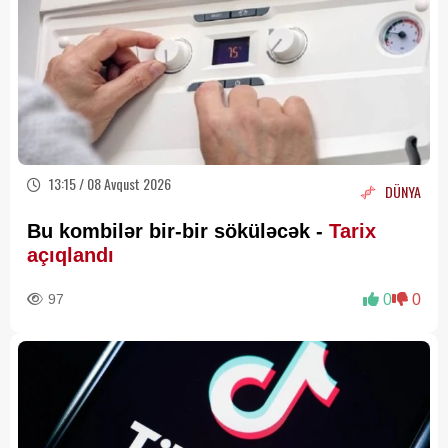
13:15 / 08 Avqust 2026
DÜNYA
Bu kombilər bir-bir söküləcək -
Tarix
açıqlandı
97
0
0