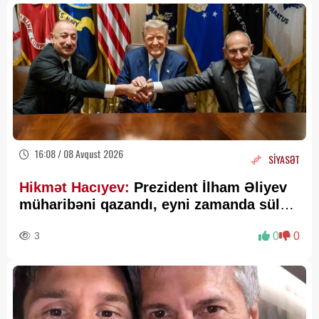
16:08 / 08 Avqust 2026
SİYASƏT
Hikmət Hacıyev:
Prezident İlham Əliyev
müharibəni qazandı, eyni zamanda sülhü
də qazandı - VİDEO
3
0
0