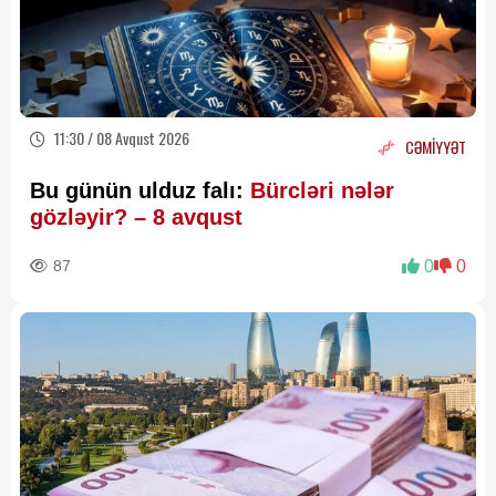
11:30 / 08 Avqust 2026
CƏMİYYƏT
Bu günün ulduz falı:
Bürcləri nələr
gözləyir? – 8 avqust
87
0
0