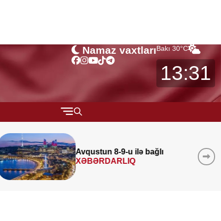
Namaz vaxtları
Bakı
30
°C
13:31
QARABAĞ
MÜSAHİBƏ
Avqustun 8-9-u ilə bağlı
XƏBƏRDARLIQ
MARAQLI
CƏMİYYƏT
REDAKTORUN SEÇİMİ
ÖZƏL BÖLÜM