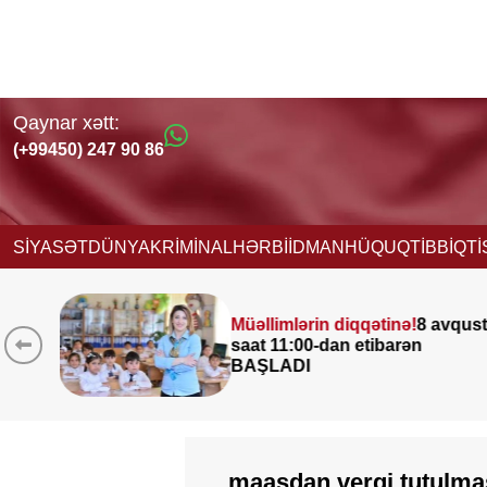
Qaynar xətt:
(+99450) 247 90 86
SİYASƏT
DÜNYA
KRİMİNAL
HƏRBİ
İDMAN
HÜQUQ
TİBB
İQT
Müəllimlərin diqqətinə!
8 avqust
saat 11:00-dan etibarən
BAŞLADI
maaşdan vergi tutulma