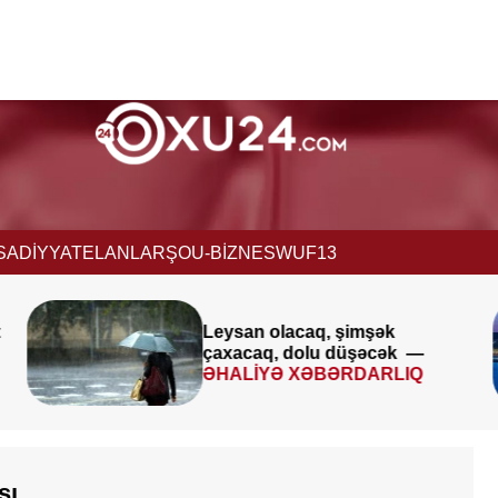
İSADİYYAT
ELANLAR
ŞOU-BİZNES
WUF13
Leysan olacaq, şimşək
çaxacaq, dolu düşəcək —
ƏHALİYƏ XƏBƏRDARLIQ
sı