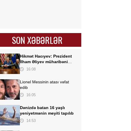
SON XƏBƏRLƏR
Hikmət Hacıyev:
Prezident
İlham Əliyev müharibəni
qazandı, eyni zamanda sülhü
16:08
də qazandı - VİDEO
Lionel Messinin atası vəfat
edib
16:05
Dənizdə batan 16 yaşlı
yeniyetmənin meyiti tapılıb
14:53