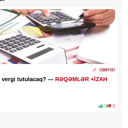
CƏMİYYƏT
 vergi tutulacaq? —
RƏQƏMLƏR +İZAH
0
0