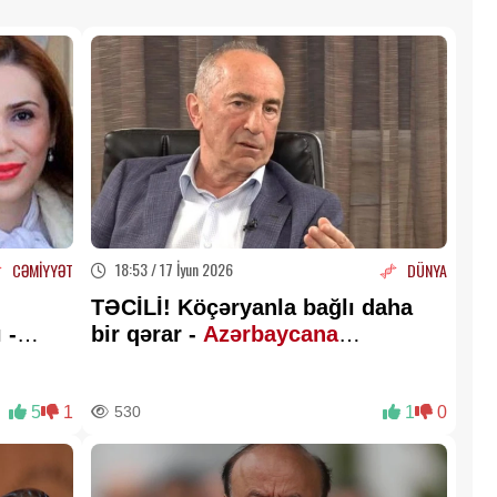
18:53 / 17 İyun 2026
CƏMİYYƏT
DÜNYA
TƏCİLİ! Köçəryanla bağlı daha
 -
bir qərar -
Azərbaycana
göndərilir?
5
1
530
1
0