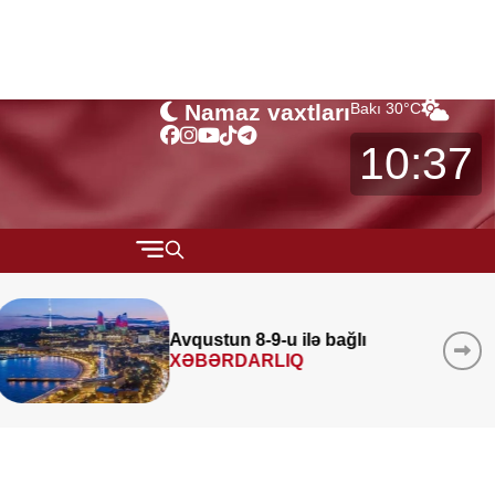
Namaz vaxtları
Bakı
30
°C
10:37
QARABAĞ
MÜSAHİBƏ
 8-9-u ilə bağlı
Azad edilmiş
DARLIQ
layihə
icra e
MARAQLI
CƏMİYYƏT
REDAKTORUN SEÇİMİ
ÖZƏL BÖLÜM