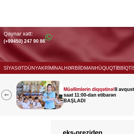
Qaynar xətt:
(+99450) 247 90 86
SİYASƏT
DÜNYA
KRİMİNAL
HƏRBİ
İDMAN
HÜQUQ
TİBB
İQT
Müəllimlərin diqqətinə!
8 avqust
Ley
saat 11:00-dan etibarən
çax
BAŞLADI
ƏHA
eks-preziden