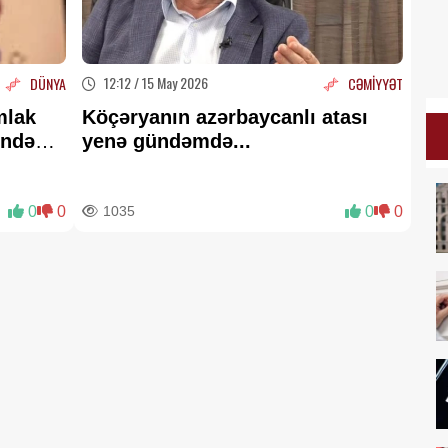
12:12 / 15 May 2026
DÜNYA
CƏMİYYƏT
mlak
Köçəryanın azərbaycanlı atası
ndəki
yenə gündəmdə...
-
0
0
1035
0
0