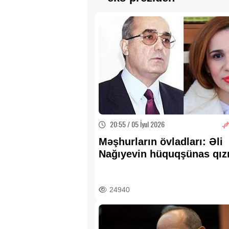
20:55 / 05 İyul 2026
Məşhurların övladları: Əli
Nağıyevin hüquqşünas qızı
FOTO
24940