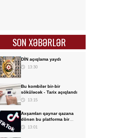
SON XƏBƏRLƏR
DİN açıqlama yaydı
13:30
Bu kombilər bir-bir
söküləcək -
Tarix açıqlandı
13:15
Axşamları qaynar qazana
dönən bu platforma bir
zümrə qadınlarla dolu olur...
13:01