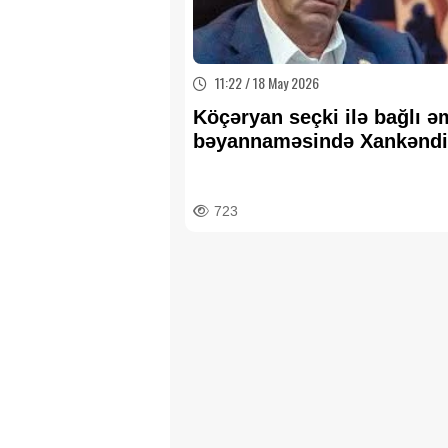
11:22 / 18 May 2026
Köçəryan seçki ilə bağlı ə
bəyannaməsində Xankəndi
mənzilini də təqdim etdi...
Növbəti həyasızlıq...
723