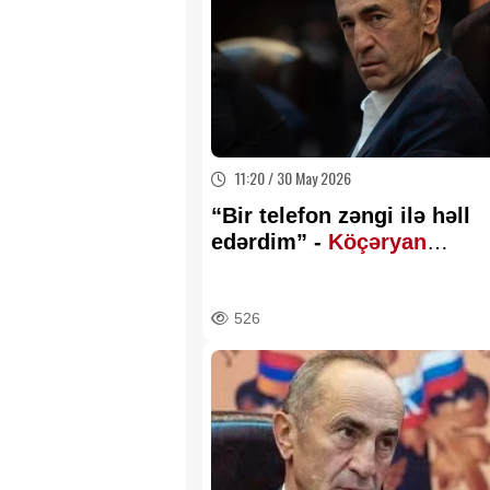
11:20 / 30 May 2026
“Bir telefon zəngi ilə həll
edərdim” -
Köçəryan
müharibədən danışdı
526