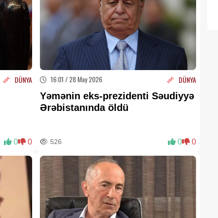
16:01 / 28 May 2026
DÜNYA
DÜNYA
Yəmənin eks-prezidenti Səudiyyə
Ərəbistanında öldü
0
0
526
0
0