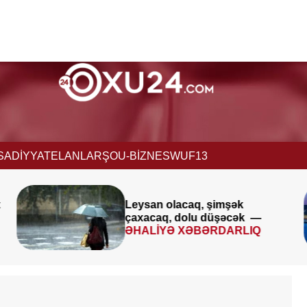
İSADİYYAT
ELANLAR
ŞOU-BİZNES
WUF13
san olacaq, şimşək
Avqustun
acaq, dolu düşəcək —
XƏBƏR
LİYƏ XƏBƏRDARLIQ