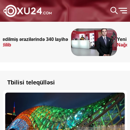
 ərazilərində 340 layihə
Yeni vəzifəyə
Nağdəliyevi
Tbilisi teleqülləsi