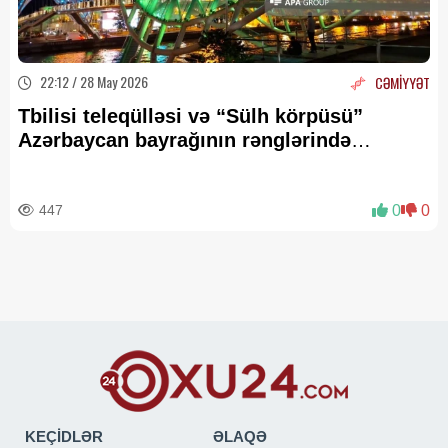
22:12 / 28 May 2026
CƏMİYYƏT
Tbilisi teleqülləsi və “Sülh körpüsü”
Azərbaycan bayrağının rənglərində
işıqlandırılıb - FOTO
447
0
0
KEÇİDLƏR
ƏLAQƏ