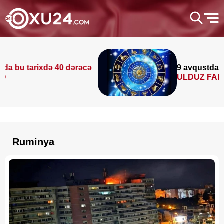
tarixdə 40 dərəcə
9 avqustda bizi nə
ULDUZ FALI
Ruminya