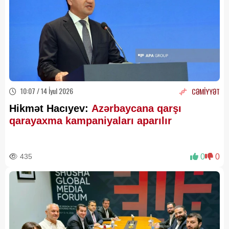
10:07 / 14 İyul 2026
CƏMİYYƏT
Hikmət Hacıyev:
Azərbaycana qarşı
qarayaxma kampaniyaları aparılır
435
0
0