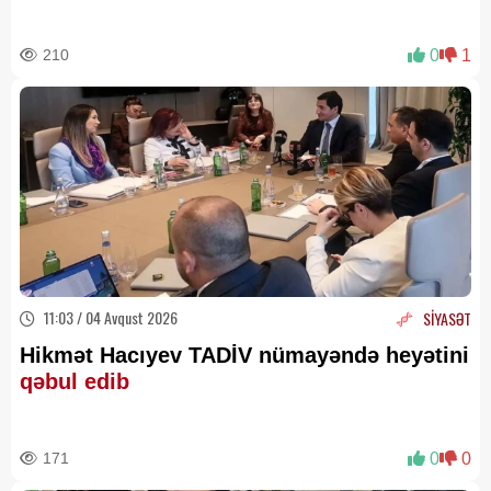
210
0
1
11:03 / 04 Avqust 2026
SİYASƏT
Hikmət Hacıyev TADİV nümayəndə heyətini
qəbul edib
171
0
0