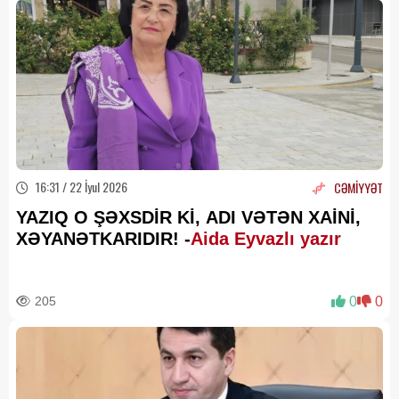
16:31 / 22 İyul 2026
CƏMİYYƏT
YAZIQ O ŞƏXSDİR Kİ, ADI VƏTƏN XAİNİ,
XƏYANƏTKARIDIR! -
Aida Eyvazlı yazır
205
0
0