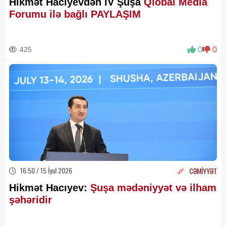
Hikmət Hacıyevdən IV Şuşa
Qlobal Media
Forumu ilə bağlı PAYLAŞIM
425
0
0
16:50 / 15 İyul 2026
CƏMİYYƏT
Hikmət Hacıyev:
Şuşa mədəniyyət və ilham
şəhəridir