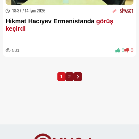
18:37 / 14 İyun 2026
SİYASƏT
Hikmət Hacıyev Ermənistanda
görüş
keçirdi
531
0
0
1
2