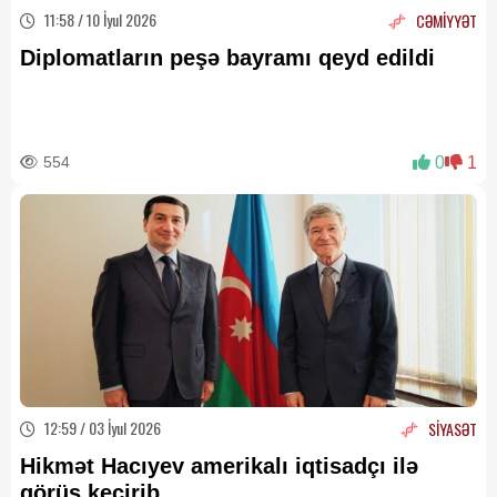
11:58 / 10 İyul 2026
CƏMİYYƏT
Diplomatların peşə bayramı qeyd edildi
554
0
1
12:59 / 03 İyul 2026
SİYASƏT
Hikmət Hacıyev amerikalı iqtisadçı ilə
görüş keçirib