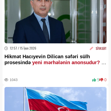
12:57 / 15 İyun 2026
SİYASƏT
Hikmət Hacıyevin Dilican səfəri sülh
prosesində
yeni mərhələnin anonsudur?
—
TƏHLİL
1043
5
0