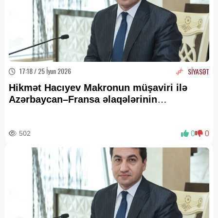
17:18 / 25 İyun 2026
SİYASƏT
Hikmət Hacıyev Makronun müşaviri ilə
Azərbaycan–Fransa əlaqələrinin
vəziyyətini nəzərdən keçirib
502
0
0