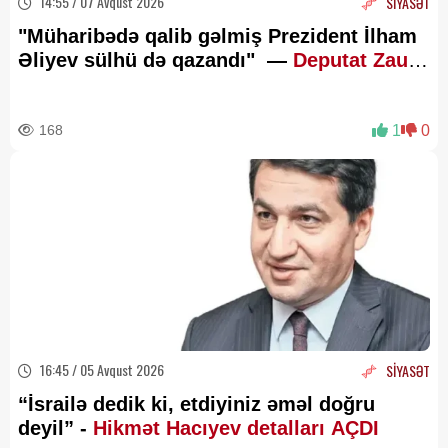
14:55 / 07 Avqust 2026
SİYASƏT
"Müharibədə qalib gəlmiş Prezident İlham
Əliyev sülhü də qazandı" —
Deputat Zaur
Şükürov
168
1
0
16:45 / 05 Avqust 2026
SİYASƏT
“İsrailə dedik ki, etdiyiniz əməl doğru
deyil” -
Hikmət Hacıyev detalları AÇDI