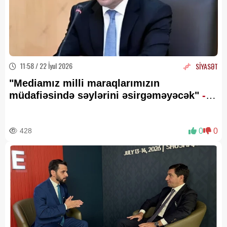
11:58 / 22 İyul 2026
SİYASƏT
"Mediamız milli maraqlarımızın
müdafiəsində səylərini əsirgəməyəcək"
-
Hikmət Hacıyev
428
0
0