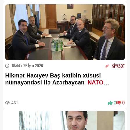
19:44 / 25 İyun 2026
SİYASƏT
Hikmət Hacıyev Baş katibin xüsusi
nümayəndəsi ilə Azərbaycan
–NATO
tərəfdaşlığını müzakirə edib
461
0
0