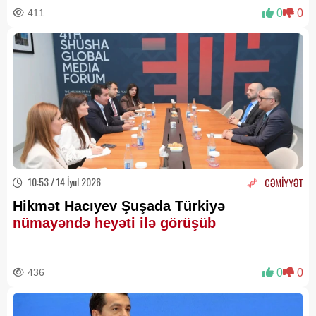
411
0
0
10:53 / 14 İyul 2026
CƏMİYYƏT
Hikmət Hacıyev Şuşada Türkiyə
nümayəndə heyəti ilə görüşüb
436
0
0