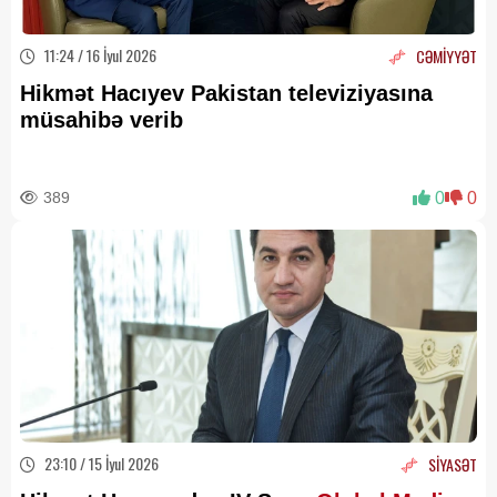
11:24 / 16 İyul 2026
CƏMİYYƏT
Hikmət Hacıyev Pakistan televiziyasına
müsahibə verib
389
0
0
23:10 / 15 İyul 2026
SİYASƏT