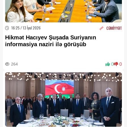
16:25 / 13 İyul 2026
CƏMİYYƏT
Hikmət Hacıyev Şuşada Suriyanın
informasiya naziri ilə görüşüb
264
0
0