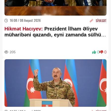
16:08 / 08 Avqust 2026
SİYASƏT
Hikmət Hacıyev:
Prezident İlham Əliyev
müharibəni qazandı, eyni zamanda sülhü
də qazandı - VİDEO
205
0
0