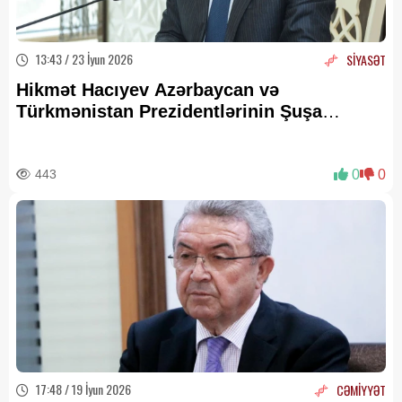
13:43 / 23 İyun 2026
SİYASƏT
Hikmət Hacıyev Azərbaycan və
Türkmənistan Prezidentlərinin Şuşa
səfərindən paylaşım edib -
VİDEO
443
0
0
17:48 / 19 İyun 2026
CƏMİYYƏT