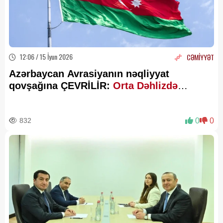
12:06 / 15 İyun 2026
CƏMİYYƏT
Azərbaycan Avrasiyanın nəqliyyat
qovşağına ÇEVRİLİR:
Orta Dəhlizdə
liderliyi qorumağın strateji yol xəritəsi
832
0
0