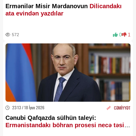
Ermənilər Misir Mərdanovun
Dilicandakı
ata evindən yazdılar
572
0
1
23:13 / 18 İyun 2026
CƏMİYYƏT
Cənubi Qafqazda sülhün taleyi:
Ermənistandakı böhran prosesi necə təsir
edir?