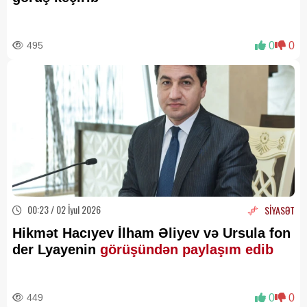
495
0
0
00:23 / 02 İyul 2026
SİYASƏT
Hikmət Hacıyev İlham Əliyev və Ursula fon
der Lyayenin
görüşündən paylaşım edib
449
0
0