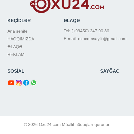
KEÇİDLƏR
ƏLAQƏ
Tel: (+99450) 247 90 86
Ana səhifə
E-mail: oxucomsayti @gmail.com
HAQQIMIZDA
ƏLAQƏ
REKLAM
SOSİAL
SAYĞAC
© 2026 Oxu24.com Müəllif hüquqları qorunur.