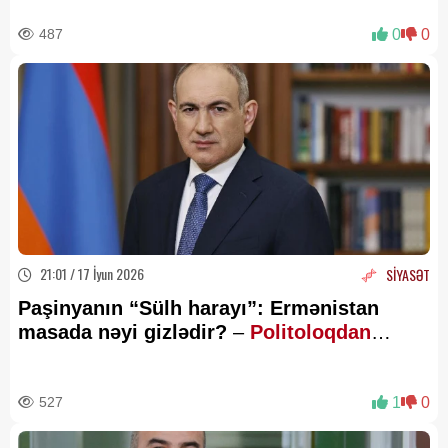
487
0
0
21:01 / 17 İyun 2026
SİYASƏT
Paşinyanın “Sülh harayı”: Ermənistan
masada nəyi gizlədir?
–
Politoloqdan
ŞƏRH
527
1
0