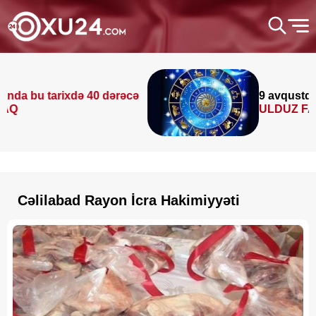
rixdə 40 dərəcə
9 avqustda bizi nələr
ULDUZ FALI
Cəlilabad Rayon İcra Hakimiyyəti