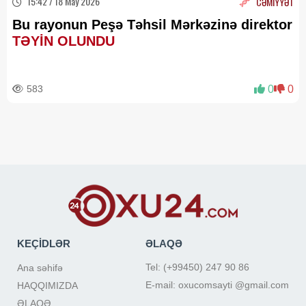
15:42 / 18 May 2026
CƏMİYYƏT
Bu rayonun Peşə Təhsil Mərkəzinə direktor
TƏYİN OLUNDU
583
0
0
KEÇİDLƏR
ƏLAQƏ
Tel: (+99450) 247 90 86
Ana səhifə
E-mail: oxucomsayti @gmail.com
HAQQIMIZDA
ƏLAQƏ