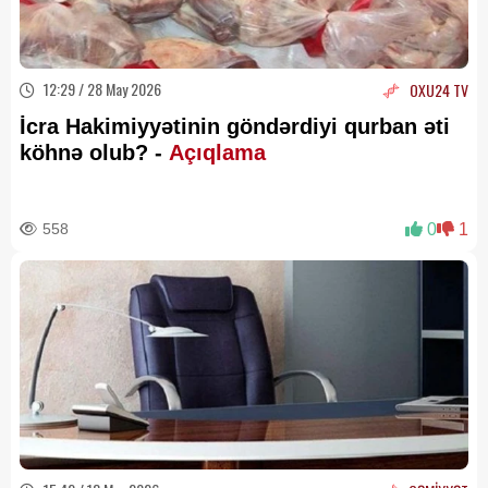
12:29 / 28 May 2026
OXU24 TV
İcra Hakimiyyətinin göndərdiyi qurban əti
köhnə olub? -
Açıqlama
558
0
1