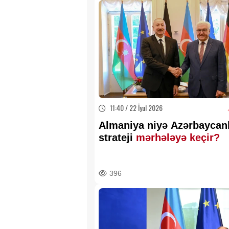
11:40 / 22 İyul 2026
Almaniya niyə Azərbaycanl
strateji
mərhələyə keçir?
396