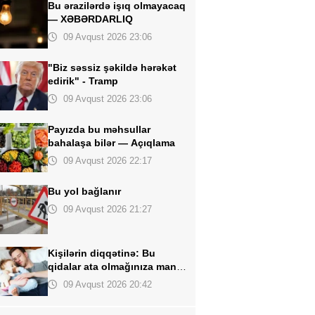
Bu ərazilərdə işıq olmayacaq
—
XƏBƏRDARLIQ
09 Avqust 2026 23:06
"Biz səssiz şəkildə hərəkət
edirik" -
Tramp
09 Avqust 2026 23:06
Payızda bu məhsullar
bahalaşa bilər —
Açıqlama
09 Avqust 2026 22:17
Bu
yol bağlanır
09 Avqust 2026 21:27
Kişilərin diqqətinə
: Bu
qidalar ata olmağınıza mane
olur
09 Avqust 2026 20:42