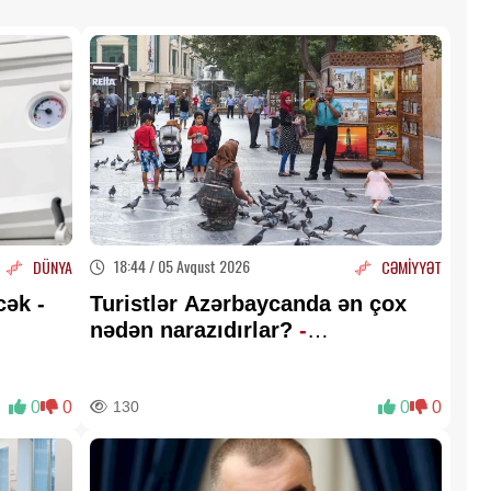
18:44 / 05 Avqust 2026
DÜNYA
CƏMİYYƏT
cək -
Turistlər Azərbaycanda ən çox
nədən narazıdırlar?
-
ARAŞDIRMA
0
0
130
0
0