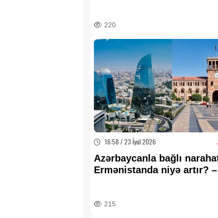
220
16:58 / 23 İyul 2026
Azərbaycanla bağlı narahat
Ermənistanda niyə artır? –
Politoloq səbəbi açıqladı
215