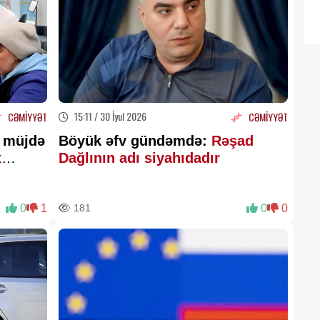
15:11 / 30 İyul 2026
CƏMİYYƏT
CƏMİYYƏT
ı müjdə
Böyük əfv gündəmdə:
Rəşad
x
Dağlının adı siyahıdadır
0
1
181
0
0