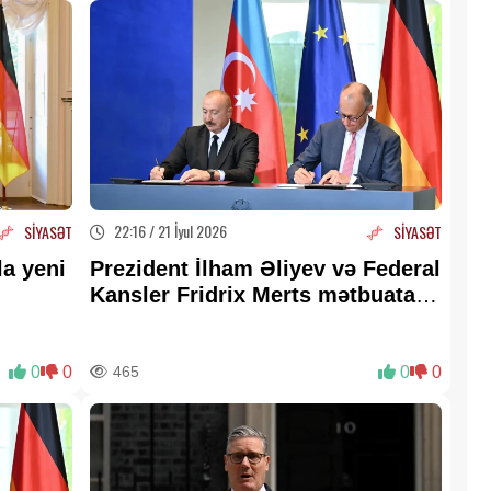
22:16 / 21 İyul 2026
SİYASƏT
SİYASƏT
a yeni
Prezident İlham Əliyev və Federal
Kansler Fridrix Merts mətbuata
bəyanatlarla çıxış ediblər -
YENİLƏNİB-3
0
0
465
0
0