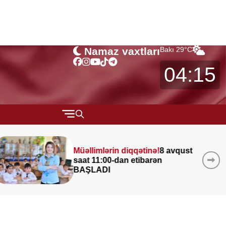
Namaz vaxtları
Bakı
29
°C
04:15
QARABAĞ
Leysan olacaq, şimşək
MÜSAHİBƏ
çaxacaq, dolu düşəcək —
MARAQLI
ƏHALİYƏ XƏBƏRDARLIQ
CƏMİYYƏT
REDAKTORUN SEÇİMİ
ÖZƏL BÖLÜM