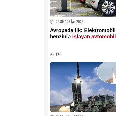
22:39 / 28 İyul 2026
Avropada ilk: Elektromobil
benzinlə
işləyən avtomobil
geridə qoydu
154