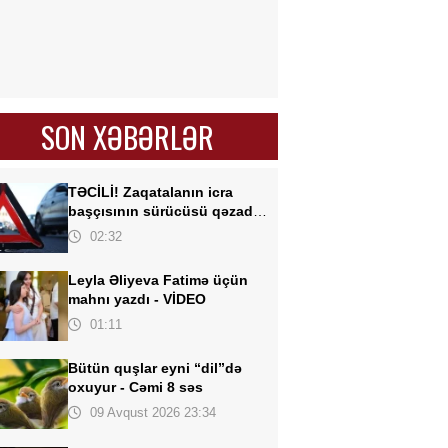
SON XƏBƏRLƏR
TƏCİLİ! Zaqatalanın icra
başçısının sürücüsü qəzada
öldü
02:32
Leyla Əliyeva Fatimə üçün
mahnı yazdı -
VİDEO
01:11
Bütün quşlar eyni “dil”də
oxuyur -
Cəmi 8 səs
09 Avqust 2026 23:34