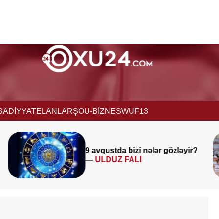
İSADİYYAT
ELANLAR
ŞOU-BİZNES
WUF13
Müəllimlərin diqqətinə!
8 avqust
?
saat 11:00-dan etibarən
BAŞLADI