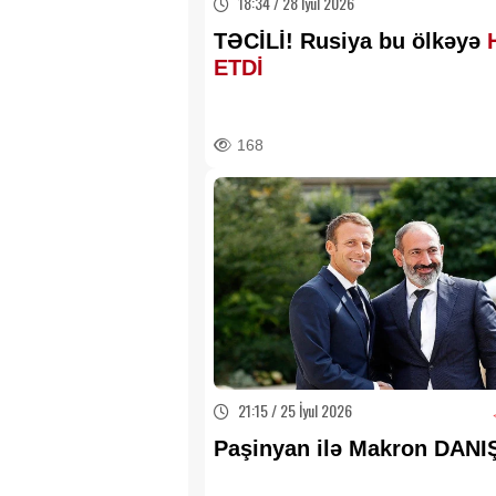
18:34 / 28 İyul 2026
TƏCİLİ! Rusiya bu ölkəyə
ETDİ
168
21:15 / 25 İyul 2026
Paşinyan ilə Makron DANI