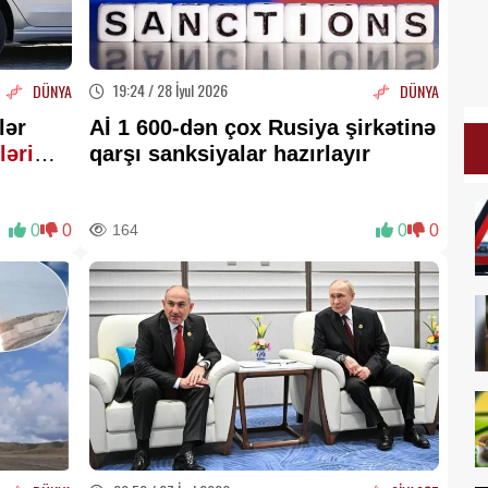
19:24 / 28 İyul 2026
DÜNYA
DÜNYA
lər
Aİ 1 600-dən çox Rusiya şirkətinə
ləri
qarşı sanksiyalar hazırlayır
0
0
164
0
0