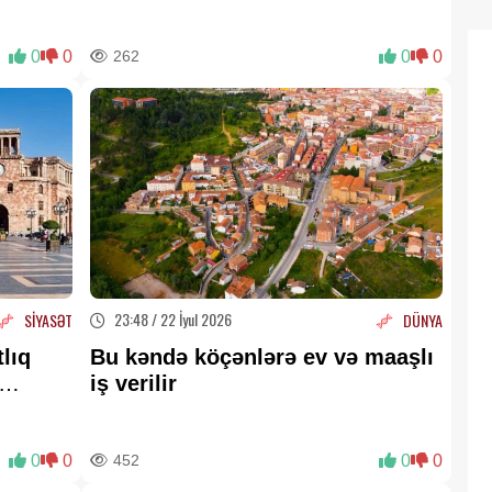
dəyişəcək?
0
0
262
0
0
23:48 / 22 İyul 2026
SİYASƏT
DÜNYA
lıq
Bu kəndə köçənlərə ev və maaşlı
iş verilir
0
0
452
0
0