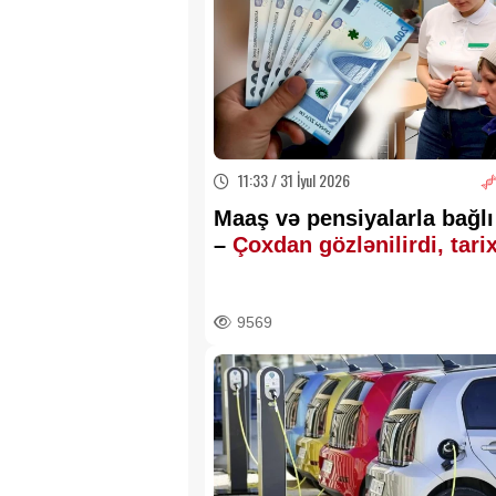
11:33 / 31 İyul 2026
Maaş və pensiyalarla bağl
–
Çoxdan gözlənilirdi, tari
bilindi
9569