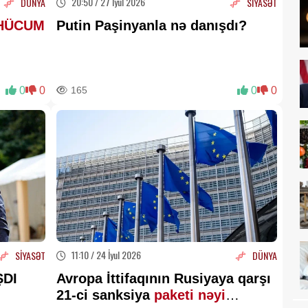
20:50 / 27 İyul 2026
DÜNYA
SİYASƏT
HÜCUM
Putin Paşinyanla nə danışdı?
0
0
165
0
0
11:10 / 24 İyul 2026
SİYASƏT
DÜNYA
ŞDI
Avropa İttifaqının Rusiyaya qarşı
21-ci sanksiya
paketi nəyi