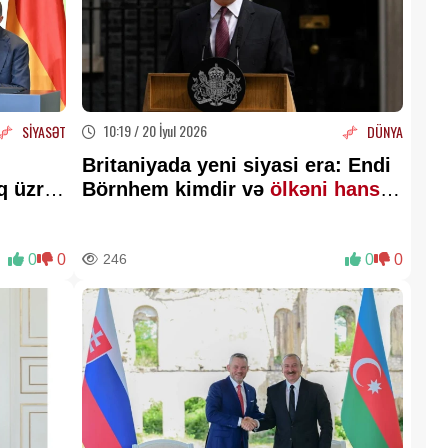
10:19 / 20 İyul 2026
SİYASƏT
DÜNYA
Britaniyada yeni siyasi era: Endi
ıq üzrə
Börnhem kimdir və
ölkəni hansı
ıb
-
dəyişikliklər gözləyir?
0
0
246
0
0