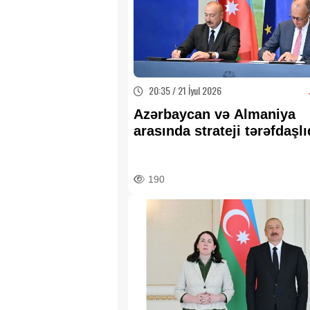
20:35 / 21 İyul 2026
Azərbaycan və Almaniya
arasında strateji tərəfdaşl
Birgə Bəyannamə imzalan
YENİLƏNİB
190