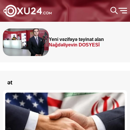
Yeni vəzifəyə təyinat alan
Nağdəliyevin DOSYESİ
ət