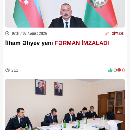
16:31 / 07 Avqust 2026
SİYASƏT
İlham Əliyev yeni
FƏRMAN İMZALADI
211
0
0