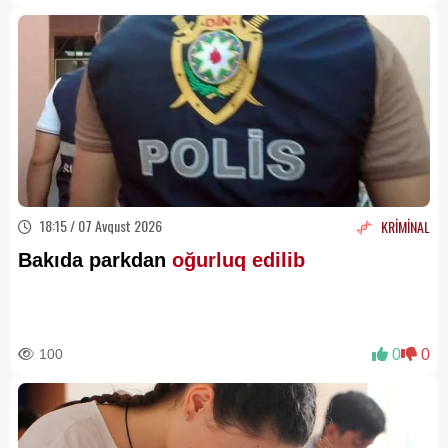
18:15 / 07 Avqust 2026
KRİMİNAL
Bakıda parkdan
oğurluq edilib
100
0
0