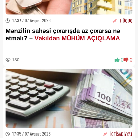
17:37 / 07 Avqust 2026
HÜQUQ
Mənzilin sahəsi çıxarışda az çıxarsa nə
etməli? –
Vəkildən MÜHÜM AÇIQLAMA
130
0
0
17:35 / 07 Avqust 2026
İQTİSADİYYAT