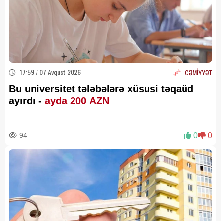
17:59 / 07 Avqust 2026
CƏMİYYƏT
Bu universitet tələbələrə xüsusi təqaüd
ayırdı -
ayda 200 AZN
94
0
0