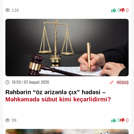
116
0
0
16:59 / 07 Avqust 2026
HÜQUQ
Rəhbərin “öz ərizənlə çıx” hədəsi –
Məhkəmədə sübut kimi keçərlidirmi?
99
0
0