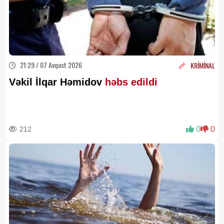
21:29 / 07 Avqust 2026
KRİMİNAL
Vəkil İlqar Həmidov
həbs edildi
212
0
0