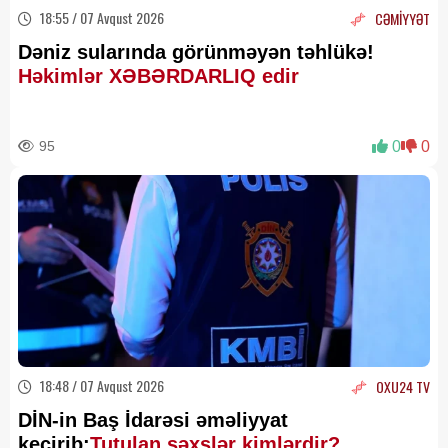
18:55 / 07 Avqust 2026
CƏMİYYƏT
Dəniz sularında görünməyən təhlükə!
Həkimlər XƏBƏRDARLIQ edir
95
0
0
18:48 / 07 Avqust 2026
OXU24 TV
DİN-in Baş İdarəsi əməliyyat
keçirib:
Tutulan şəxslər kimlərdir?