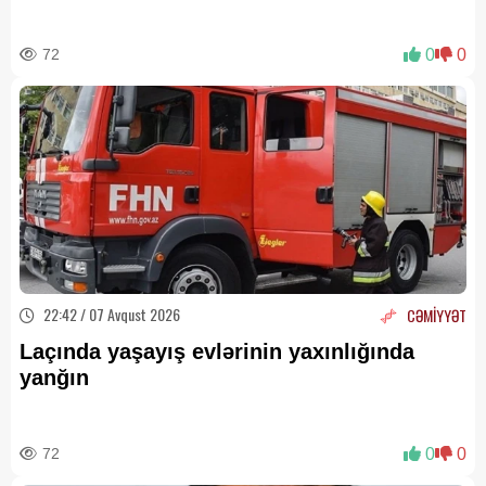
72
0
0
22:42 / 07 Avqust 2026
CƏMİYYƏT
Laçında yaşayış evlərinin yaxınlığında
yanğın
72
0
0