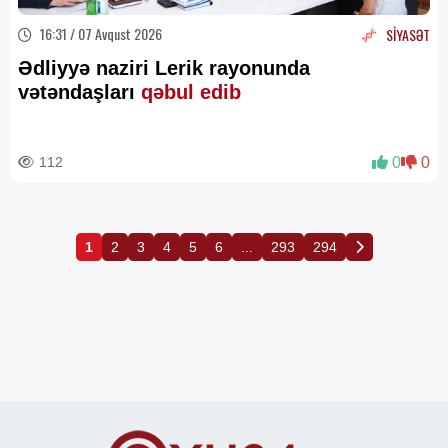
16:31 / 07 Avqust 2026
SİYASƏT
Ədliyyə naziri Lerik rayonunda
vətəndaşları
qəbul edib
112
0
0
1
2
3
4
5
6
...
293
294