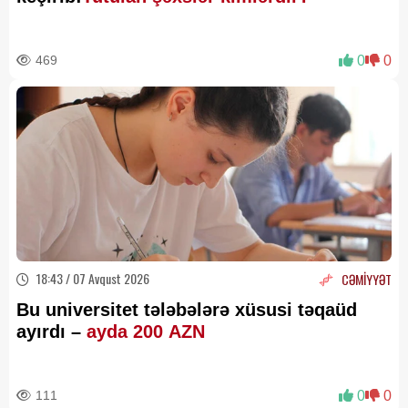
469
0
0
18:43 / 07 Avqust 2026
CƏMİYYƏT
Bu universitet tələbələrə xüsusi təqaüd
ayırdı –
ayda 200 AZN
111
0
0