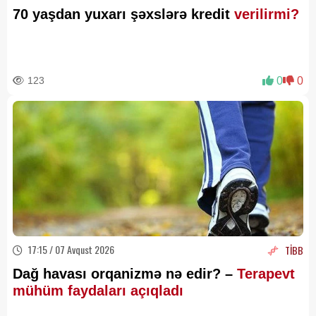
70 yaşdan yuxarı şəxslərə kredit
verilirmi?
123
0
0
17:15 / 07 Avqust 2026
TİBB
Dağ havası orqanizmə nə edir? –
Terapevt
mühüm faydaları açıqladı