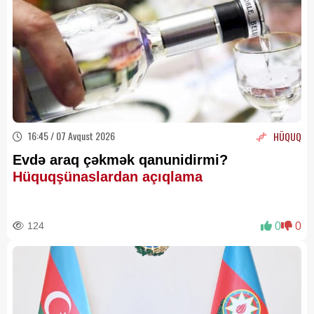
16:45 / 07 Avqust 2026
HÜQUQ
Evdə araq çəkmək qanunidirmi?
Hüquqşünaslardan açıqlama
124
0
0