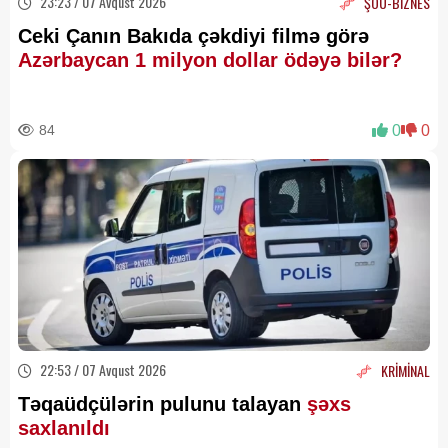
23:23 / 07 Avqust 2026
ŞOU-BİZNES
Ceki Çanın Bakıda çəkdiyi filmə görə
Azərbaycan 1 milyon dollar ödəyə bilər?
84
0
0
22:53 / 07 Avqust 2026
KRİMİNAL
Təqaüdçülərin pulunu talayan
şəxs
saxlanıldı