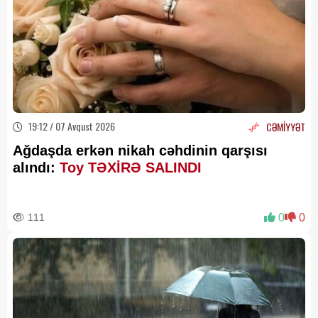
19:12 / 07 Avqust 2026
CƏMİYYƏT
Ağdaşda erkən nikah cəhdinin qarşısı
alındı:
Toy TƏXİRƏ SALINDI
111
0
0