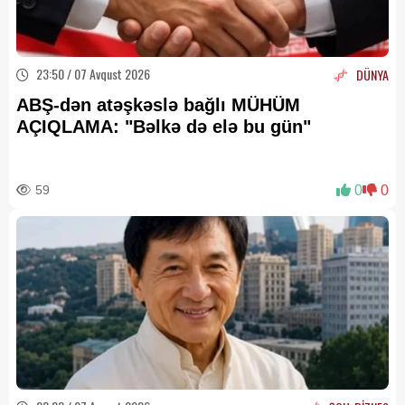
23:50 / 07 Avqust 2026
DÜNYA
ABŞ-dən atəşkəslə bağlı MÜHÜM
AÇIQLAMA: "Bəlkə də elə bu gün"
59
0
0