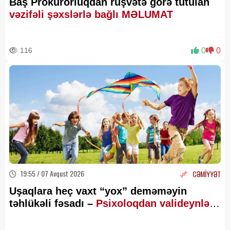
Baş Prokurorluqdan rüşvətə görə tutulan
vəzifəli şəxslərlə bağlı MƏLUMAT
116
0
0
19:55 / 07 Avqust 2026
CƏMİYYƏT
Uşaqlara heç vaxt “yox” deməməyin
təhlükəli fəsadı –
Psixoloqdan valideynlərə
XƏBƏRDARLIQ