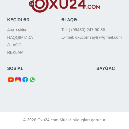
KEÇİDLƏR
ƏLAQƏ
Tel: (+99450) 247 90 86
Ana səhifə
E-mail: oxucomsayti @gmail.com
HAQQIMIZDA
ƏLAQƏ
REKLAM
SOSİAL
SAYĞAC
© 2026 Oxu24.com Müəllif hüquqları qorunur.