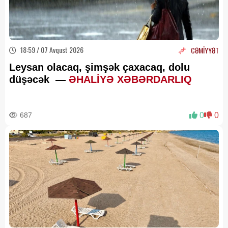
18:59 / 07 Avqust 2026
CƏMİYYƏT
Leysan olacaq, şimşək çaxacaq, dolu
düşəcək —
ƏHALİYƏ XƏBƏRDARLIQ
687
0
0