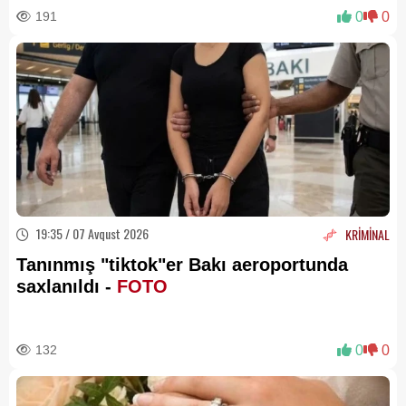
191
0
0
19:35 / 07 Avqust 2026
KRİMİNAL
Tanınmış "tiktok"er Bakı aeroportunda
saxlanıldı -
FOTO
132
0
0