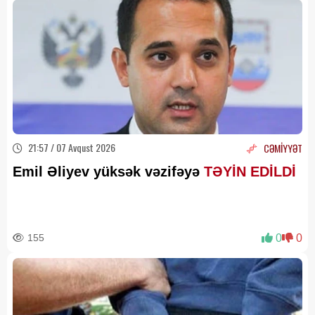
21:57 / 07 Avqust 2026
CƏMİYYƏT
Emil Əliyev yüksək vəzifəyə
TƏYİN EDİLDİ
155
0
0