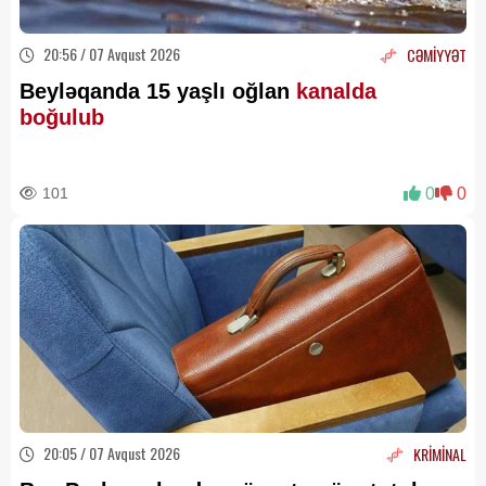
20:56 / 07 Avqust 2026
CƏMİYYƏT
Beyləqanda 15 yaşlı oğlan
kanalda
boğulub
101
0
0
20:05 / 07 Avqust 2026
KRİMİNAL