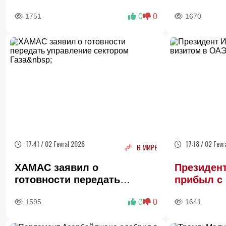
сотрудничество
высокие з
1751
0
0
1670
17:41 / 02 Fevral 2026
17:18 / 02 Fevr
В МИРЕ
ХАМАС заявил о
Президен
готовности передать
прибыл с
управление сектором Газа
1595
0
0
1641