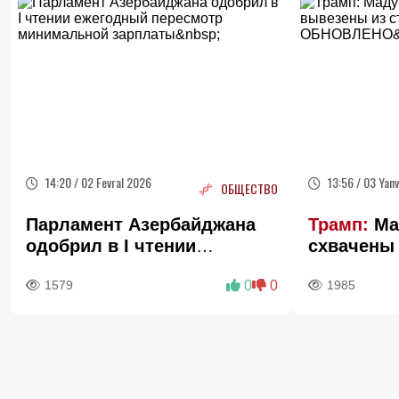
14:20 / 02 Fevral 2026
13:56 / 03 Yan
ОБЩЕСТВО
Парламент Азербайджана
Трамп:
Ма
одобрил в I чтении
схвачены
ежегодный пересмотр
страны -
1579
0
0
1985
минимальной зарплаты