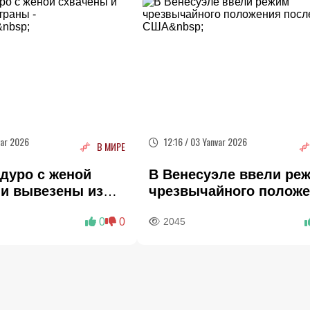
var 2026
12:16 / 03 Yanvar 2026
В МИРЕ
дуро с женой
В Венесуэле ввели ре
 и вывезены из
чрезвычайного полож
 ОБНОВЛЕНО
после атаки США
0
0
2045