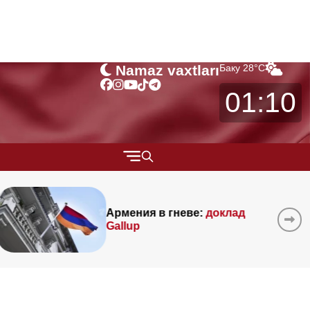
Namaz vaxtları
Баку
28
°C
01:10
КАРАБАХ
ИНТЕРВЬЮ
оклад
Каким будет 20 сентября 
Азербайджане?
ИНТЕРЕСНО
ОБЩЕСТВО
ВЫБОР РЕДАКТОРА
ЭКСКЛЮЗИВНЫЙ