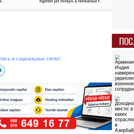
з
fighter jet forays a rehearsal for
a strike inside the country?
ПОС
тесь в социальных сетях!