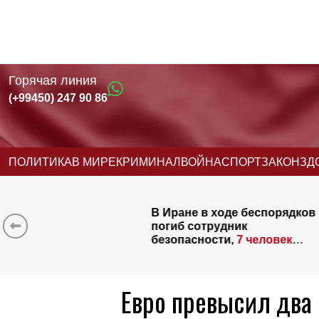
Горячая линия
(+99450) 247 90 86
ПОЛИТИКА
В МИРЕ
КРИМИНАЛ
ВОЙНА
СПОРТ
ЗАКОН
ЗД
оде беспорядков
ВАЖНОЕ
заявле
дник
со строительст
ти,
7 человек
новостроек в Б
Евро превысил два