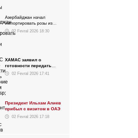
Азербайджан начал
импортировать розы из
Эфиопии и Грузии
02 Fevral 2026 18:30
ХАМАС заявил о
готовности передать
управление сектором Газа
02 Fevral 2026 17:41
Президент Ильхам Алиев
прибыл с визитом в ОАЭ
02 Fevral 2026 17:18