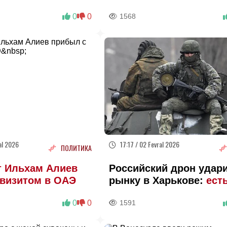
арплаты
Эфиопии и Грузии
0
0
1568
al 2026
17:17 / 02 Fevral 2026
ПОЛИТИКА
т Ильхам Алиев
Российский дрон удар
 визитом в ОАЭ
рынку в Харькове:
ест
пострадавшие
0
0
1591