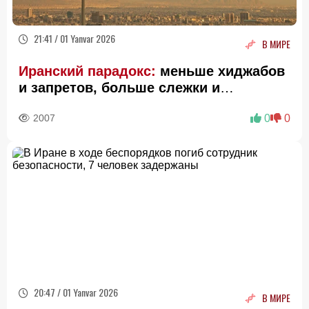
21:41 / 01 Yanvar 2026
В МИРЕ
Иранский парадокс:
меньше хиджабов
и запретов, больше слежки и
шпиономании - АНАЛИЗ от Baku
2007
0
0
Network
20:47 / 01 Yanvar 2026
В МИРЕ