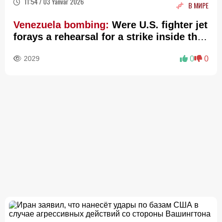
11:54 / 03 Yanvar 2026
В МИРЕ
Venezuela bombing:
Were U.S. fighter jet
forays a rehearsal for a strike inside the
country?
2029
0
0