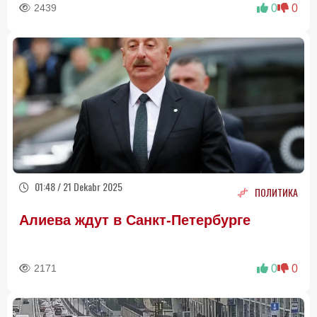
2439
0
0
ПОДРОБНОСТИ
01:48 / 21 Dekabr 2025
ПОЛИТИКА
Алиева ждут в Санкт-Петербурге
2171
0
0