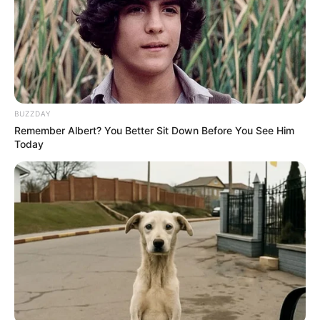
Другие новости
BUZZDAY
Remember Albert? You Better Sit Down Before You See Him
Today
18:36 / 02 Fevral 2026
В МИРЕ
Армения и Индия намерены укреплять
военное сотрудничество
1744
0
0