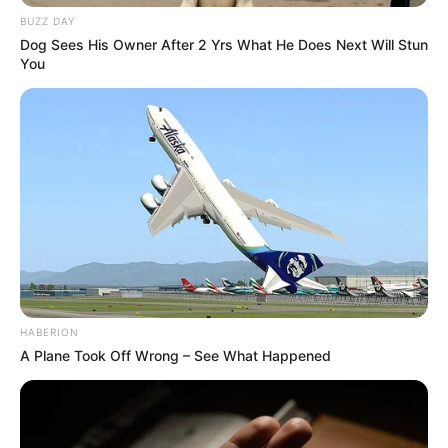
BUZZ DAY
Dog Sees His Owner After 2 Yrs What He Does Next Will Stun
You
18:33 / 02 Fevral 2026
ОБЩЕСТВО
Доходное место: в каких отраслях в
Азербайджане высокие зарплаты
HABERION
1660
0
0
A Plane Took Off Wrong – See What Happened