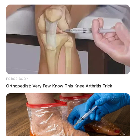
ВАЖНОЕ
заявление в связи со
строительством новостроек в
Баку
FORGE BODY
Orthopedist: Very Few Know This Knee Arthritis Trick
В Эр-Рияде начались переговоры делегаций
России и США