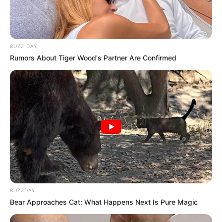
BUZZ DAY
Rumors About Tiger Wood's Partner Are Confirmed
14:20 / 02 Fevral 2026
ОБЩЕСТВО
Парламент Азербайджана одобрил в I
чтении ежегодный пересмотр
минимальной зарплаты
1571
0
0
BUZZDAY
Bear Approaches Cat: What Happens Next Is Pure Magic