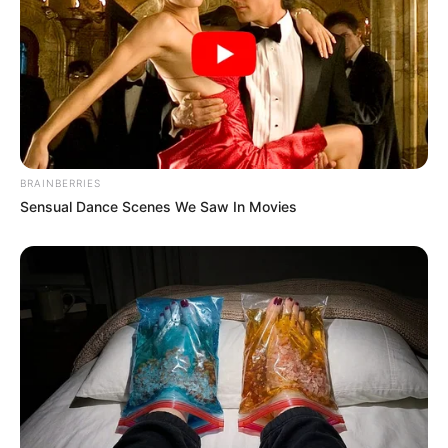
16:59 / 20 Dekabr 2025
ОБЩЕСТВО
Решения, которые избавят Баку от
пробок за 15–20 минут
2081
0
0
BRAINBERRIES
Sensual Dance Scenes We Saw In Movies
Переходы
Контакты
Телефон (+99450) 247 90 86
Ana səhifə
E-mail oxucomsayti @gmail.com
HAQQIMIZDA
ƏLAQƏ