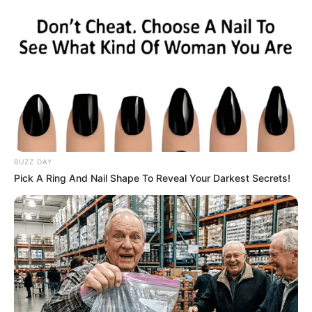
ХАМАС заявил о готовности передать
управление сектором Газа
1586
0
0
BUZZ DAY
Pick A Ring And Nail Shape To Reveal Your Darkest Secrets!
17:18 / 02 Fevral 2026
ПОЛИТИКА
Президент Ильхам Алиев прибыл с
визитом в ОАЭ