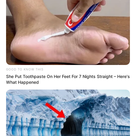
13:56 / 03 Yanvar 2026
В МИРЕ
Трамп:
Мадуро с женой схвачены и
вывезены из страны - ОБНОВЛЕНО
1975
0
0
GOOD TO KNOW THIS
She Put Toothpaste On Her Feet For 7 Nights Straight – Here's
What Happened
12:16 / 03 Yanvar 2026
В МИРЕ