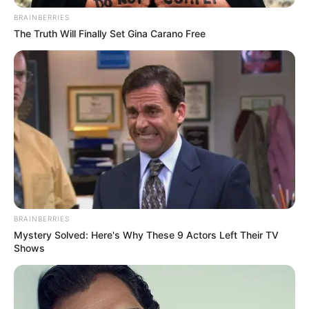
00:14 / 02 Yanvar 2026
ОБЩЕСТВО
BRAINBERRIES
The Truth Will Finally Set Gina Carano Free
Синоптики предупреждают:
Азербайджан накроют ливни и
снегопады
2080
0
0
BRAINBERRIES
Mystery Solved: Here's Why These 9 Actors Left Their TV
Shows
21:41 / 01 Yanvar 2026
В МИРЕ
Иранский парадокс:
меньше хиджабов