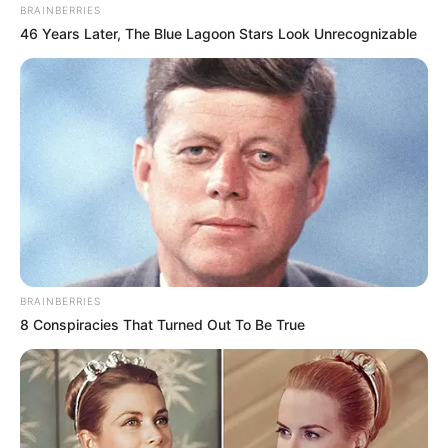
Что ожидает Иран: распад или смена
BRAINBERRIES
46 Years Later, The Blue Lagoon Stars Look Unrecognizable
власти? главная
2565
1
0
BRAINBERRIES
8 Conspiracies That Turned Out To Be True
01:22 / 03 Yanvar 2026
ПОЛИТИКА
США выделят $500 млн на военные базы
в Польше