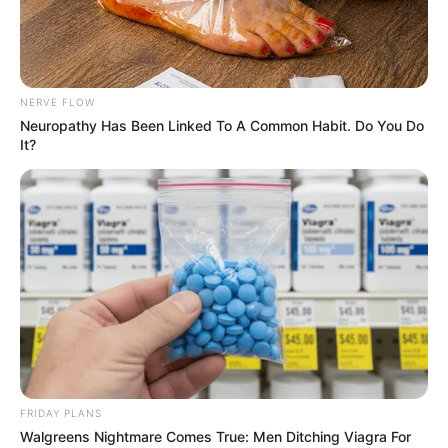
NERVE FLOW
Neuropathy Has Been Linked To A Common Habit. Do You Do
It?
В МИРЕ
2722
18.02.2025, 12:27
Переговоры делегаций России и
США
начались в
FRIDAY PLANS
столице Саудовской Аравии
Эр-Рияде
. Об этом
Walgreens Nightmare Comes True: Men Ditching Viagra For