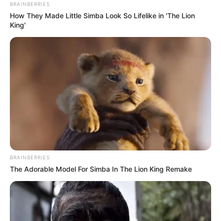
BRAINBERRIES
How They Made Little Simba Look So Lifelike in 'The Lion
King'
01:19 / 03 Yanvar 2026
В МИРЕ
К Земле приближается сильная
магнитная буря
2041
0
0
BRAINBERRIES
The Adorable Model For Simba In The Lion King Remake