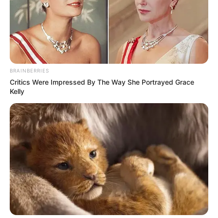
2068
0
0
BRAINBERRIES
Critics Were Impressed By The Way She Portrayed Grace
Kelly
01:21 / 03 Yanvar 2026
В МИРЕ
Зеленский представил нового кандидата
на пост министра обороны Украины
2046
0
0