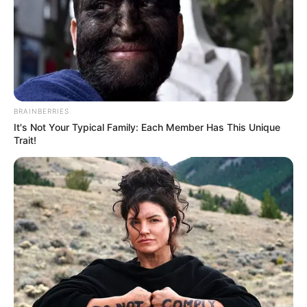
21:35 / 02 Yanvar 2026
ВЫБОР РЕДАКТОРА
В Азербайджане штрафы выросли в
10 раз: что нужно знать каждому?
BRAINBERRIES
It's Not Your Typical Family: Each Member Has This Unique
Trait!
2117
0
0