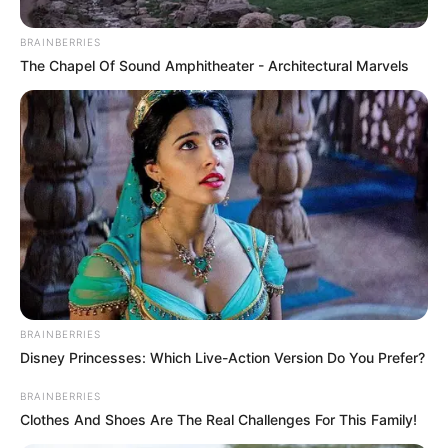
BRAINBERRIES
The Chapel Of Sound Amphitheater - Architectural Marvels
20:41 / 01 Yanvar 2026
ОБЩЕСТВО
С 1 января 2026 года в Азербайджане
обновляются налоги и
соцзаконодательство -
BRAINBERRIES
2430
0
0
ПОДРОБНОСТИ
Disney Princesses: Which Live-Action Version Do You Prefer?
BRAINBERRIES
Clothes And Shoes Are The Real Challenges For This Family!