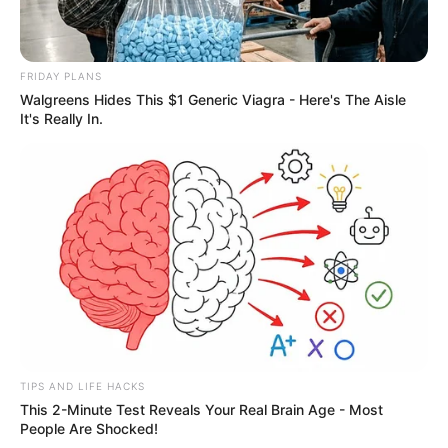
1633
0
0
FRIDAY PLANS
Walgreens Hides This $1 Generic Viagra - Here's The Aisle
It's Really In.
17:17 / 02 Fevral 2026
В МИРЕ
Российский дрон ударил по рынку в
Харькове:
есть пострадавшие
TIPS AND LIFE HACKS
1582
1
0
This 2-Minute Test Reveals Your Real Brain Age - Most
People Are Shocked!