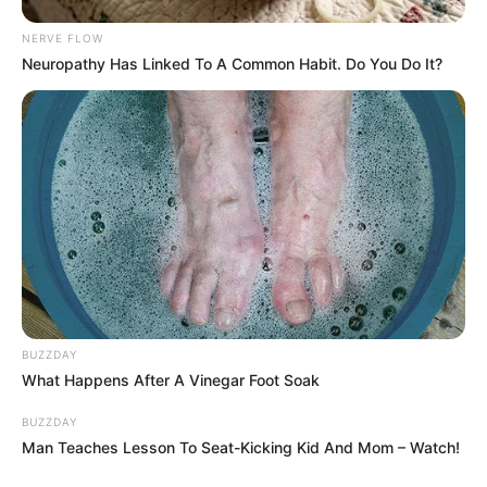
NERVE FLOW
Neuropathy Has Linked To A Common Habit. Do You Do It?
BUZZDAY
What Happens After A Vinegar Foot Soak
BUZZDAY
Man Teaches Lesson To Seat-Kicking Kid And Mom – Watch!
17:41 / 02 Fevral 2026
В МИРЕ