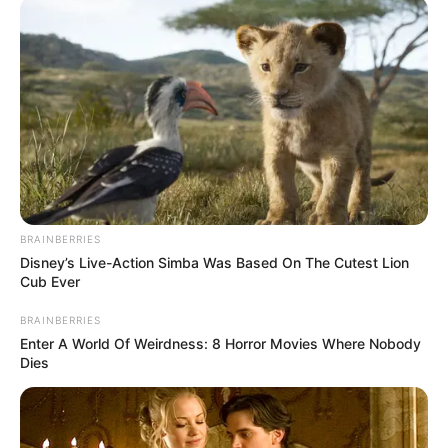
01:48 / 21 Dekabr 2025
ПОЛИТИКА
Алиева ждут в Санкт-Петербурге
BRAINBERRIES
2163
0
0
Disney’s Live-Action Simba Was Based On The Cutest Lion
Cub Ever
BRAINBERRIES
Enter A World Of Weirdness: 8 Horror Movies Where Nobody
Dies