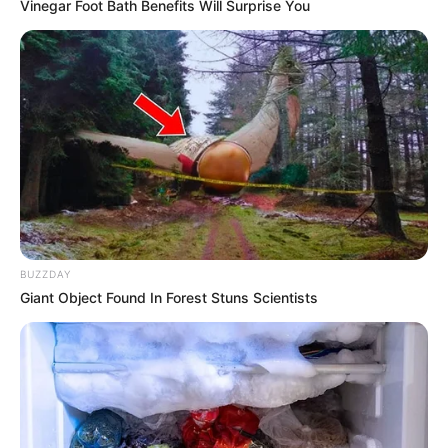
Vinegar Foot Bath Benefits Will Surprise You
Следите за нами в
Следите за нами в
Facebook
Twitter
BUZZDAY
Giant Object Found In Forest Stuns Scientists
Напишите нам (+99450) 247 90 86
СВЯЗАННЫЕ ТЕМЫ