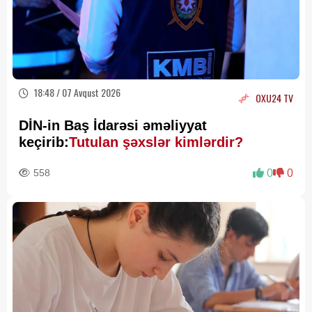
18:48 / 07 Avqust 2026
OXU24 TV
DİN-in Baş İdarəsi əməliyyat
keçirib:
Tutulan şəxslər kimlərdir?
558
0
0