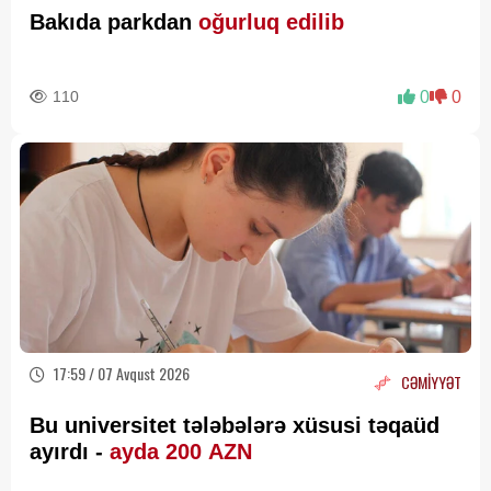
Bakıda parkdan
oğurluq edilib
110
0
0
17:59 / 07 Avqust 2026
CƏMİYYƏT
Bu universitet tələbələrə xüsusi təqaüd
ayırdı -
ayda 200 AZN