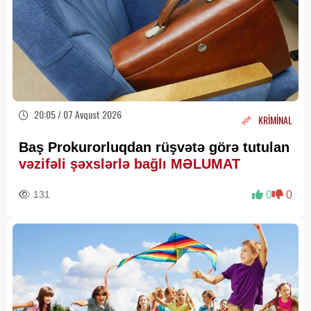
20:05 / 07 Avqust 2026
KRİMİNAL
Baş Prokurorluqdan rüşvətə görə tutulan
vəzifəli şəxslərlə bağlı MƏLUMAT
131
0
0