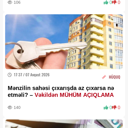
106
0
0
17:37 / 07 Avqust 2026
HÜQUQ
Mənzilin sahəsi çıxarışda az çıxarsa nə
etməli? –
Vəkildən MÜHÜM AÇIQLAMA
140
0
0