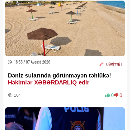
18:55 / 07 Avqust 2026
CƏMİYYƏT
Dəniz sularında görünməyən təhlükə!
Həkimlər XƏBƏRDARLIQ edir
104
0
0