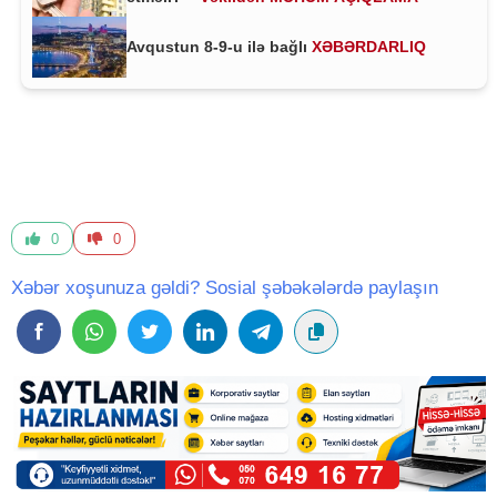
Avqustun 8-9-u ilə bağlı
XƏBƏRDARLIQ
0
0
Xəbər xoşunuza gəldi? Sosial şəbəkələrdə paylaşın