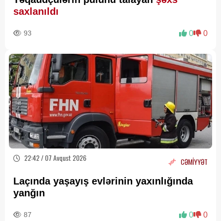
saxlanıldı
93
0
0
22:42 / 07 Avqust 2026
CƏMİYYƏT
Laçında yaşayış evlərinin yaxınlığında
yanğın
87
0
0