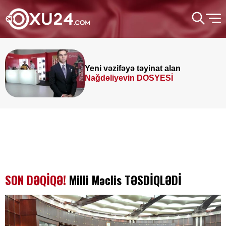
Yeni vəzifəyə təyinat alan
Nağdəliyevin DOSYESİ
SON DƏQİQƏ!
Milli Məclis TƏSDİQLƏDİ