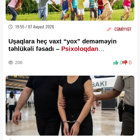
19:55 / 07 Avqust 2026
CƏMİYYƏT
Uşaqlara heç vaxt “yox” deməməyin
təhlükəli fəsadı –
Psixoloqdan
valideynlərə XƏBƏRDARLIQ
206
0
0