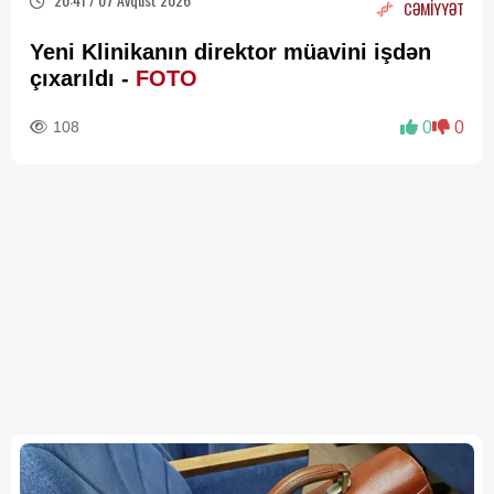
CƏMİYYƏT
Yeni Klinikanın direktor müavini işdən
çıxarıldı -
FOTO
108
0
0