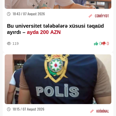
18:43 / 07 Avqust 2026
CƏMİYYƏT
Bu universitet tələbələrə xüsusi təqaüd
ayırdı –
ayda 200 AZN
119
0
0
18:15 / 07 Avqust 2026
KRİMİNAL