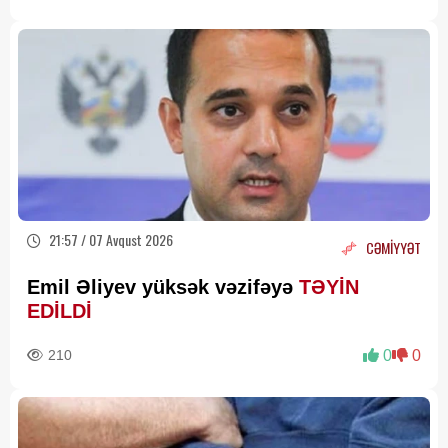
21:57 / 07 Avqust 2026
CƏMİYYƏT
Emil Əliyev yüksək vəzifəyə
TƏYİN
EDİLDİ
210
0
0