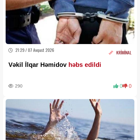
21:29 / 07 Avqust 2026
KRİMİNAL
Vəkil İlqar Həmidov
həbs edildi
290
0
0