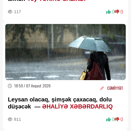
117
0
0
18:59 / 07 Avqust 2026
CƏMİYYƏT
Leysan olacaq, şimşək çaxacaq, dolu
düşəcək —
ƏHALİYƏ XƏBƏRDARLIQ
811
0
0