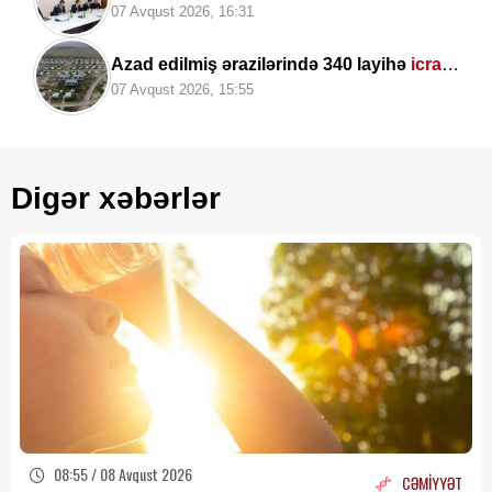
vətəndaşları
qəbul edib
07 Avqust 2026, 16:31
Azad edilmiş ərazilərində 340 layihə
icra
edilib
07 Avqust 2026, 15:55
Digər xəbərlər
08:55 / 08 Avqust 2026
CƏMİYYƏT