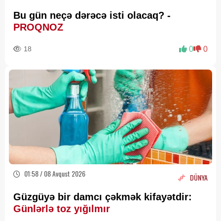
Bu gün neçə dərəcə isti olacaq? -
PROQNOZ
18
0
0
01:58 / 08 Avqust 2026
DÜNYA
Güzgüyə bir damcı çəkmək kifayətdir:
Günlərlə toz yığılmır