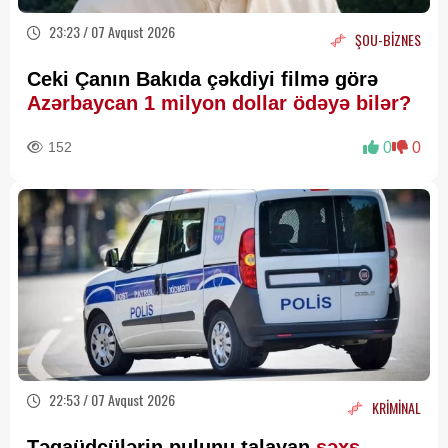
23:23 / 07 Avqust 2026
ŞOU-BİZNES
Ceki Çanın Bakıda çəkdiyi filmə görə
Azərbaycan 1 milyon dollar ödəyə bilər?
152
0
0
22:53 / 07 Avqust 2026
KRİMİNAL
Təqaüdçülərin pulunu talayan
şəxs