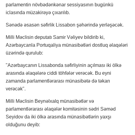
parlamentin növbədənkənar sessiyasının bugünkü
iclasında müzakirəyə çıxarılıb.
Sənədə əsasən səfirlik Lissabon şəhərində yerləşəcək.
Milli Məclisin deputatı Samir Vəliyev bildirib ki,
Azərbaycanla Portuqaliya münasibətləri dostluq əlaqələri
üzərində qurulub:
"Azərbaycanın Lissabonda səfirliyinin açılması iki ölkə
arasında əlaqələrə ciddi töhfələr verəcək. Bu eyni
zamanda parlamentlərarası münasibətə də təkan
verəcək".
Milli Məclisin Beynəlxalq münasibətlər və
parlamentlərarası əlaqələr komitəsinin sədri Səməd
Seyidov da iki ölkə arasında münasibətlərin yaxşı
olduğunu deyib: