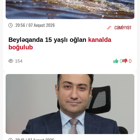
20:56 / 07 Avqust 2026
CƏMİYYƏT
Beyləqanda 15 yaşlı oğlan
kanalda
boğulub
154
0
0
20:41 / 07 Avqust 2026