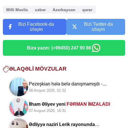
Milli Məclis
xəbər
Azərbaycan
qərar
Bizi Facebook-da
Bizi Twitter-da
izləyin
izləyin
Bizə yazın: (+99450) 247 90 86
ƏLAQƏLI MÖVZULAR
Pezeşkian hələ belə danışmamışdı -
SENSASİON açıqlamalar verdi
08 Avqust 2026, 01:32
İlham Əliyev yeni
FƏRMAN İMZALADI
07 Avqust 2026, 16:31
Ədliyyə naziri Lerik rayonunda