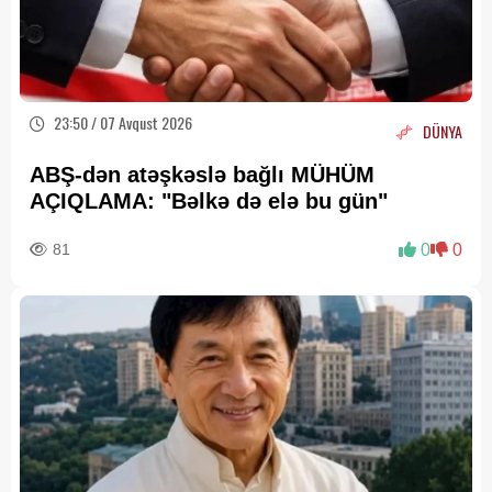
23:50 / 07 Avqust 2026
DÜNYA
ABŞ-dən atəşkəslə bağlı MÜHÜM
AÇIQLAMA: "Bəlkə də elə bu gün"
81
0
0