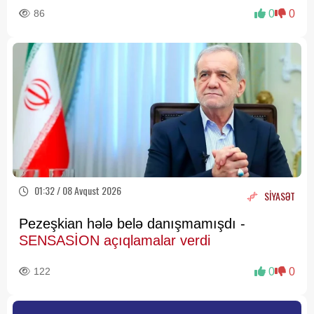
86
0
0
01:32 / 08 Avqust 2026
SİYASƏT
Pezeşkian hələ belə danışmamışdı -
SENSASİON açıqlamalar verdi
122
0
0