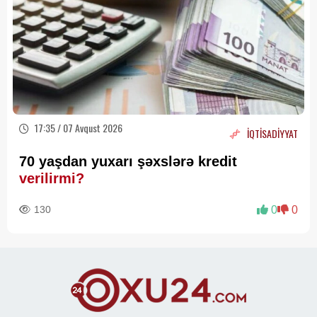
17:35 / 07 Avqust 2026
İQTİSADİYYAT
70 yaşdan yuxarı şəxslərə kredit
verilirmi?
130
0
0