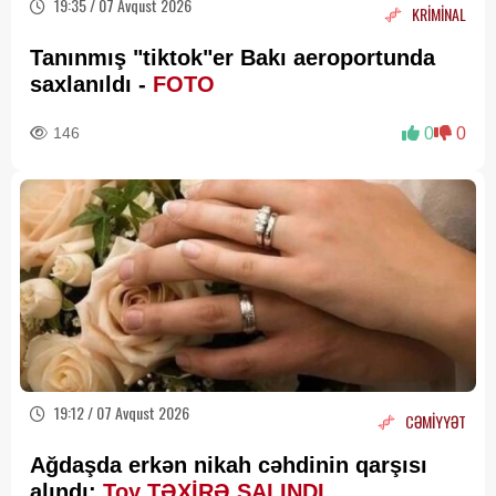
19:35 / 07 Avqust 2026
KRİMİNAL
Tanınmış "tiktok"er Bakı aeroportunda
saxlanıldı -
FOTO
146
0
0
19:12 / 07 Avqust 2026
CƏMİYYƏT
Ağdaşda erkən nikah cəhdinin qarşısı
alındı:
Toy TƏXİRƏ SALINDI