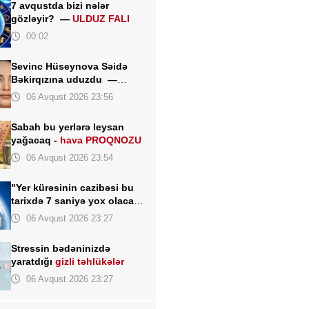
7 avqustda bizi nələr
gözləyir? —
ULDUZ FALI
00:02
Sevinc Hüseynova Səidə
Bəkirqızına uduzdu —
Məhkəmə rədd etdi
06 Avqust 2026 23:56
Sabah bu yerlərə leysan
yağacaq -
hava PROQNOZU
06 Avqust 2026 23:54
"Yer kürəsinin cazibəsi bu
tarixdə 7 saniyə yox olacaq"
- İddia
06 Avqust 2026 23:27
Stressin bədəninizdə
yaratdığı
gizli təhlükələr
06 Avqust 2026 23:27