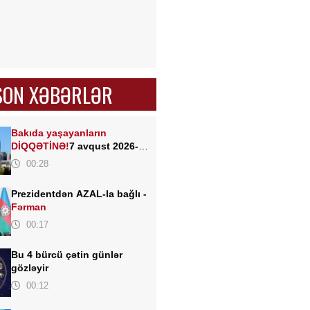
SON XƏBƏRLƏR
Bakıda yaşayanların
DİQQƏTİNƏ!
7 avqust 2026-cı
il saat 00:00-dan etibarən...
00:28
Prezidentdən AZAL-la bağlı -
Fərman
00:17
Bu 4 bürcü çətin günlər
gözləyir
00:12