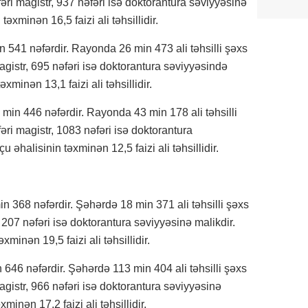
ri magistr, 937 nəfəri isə doktorantura səviyyəsinə
təxminən 16,5 faizi ali təhsillidir.
 541 nəfərdir. Rayonda 26 min 473 ali təhsilli şəxs
gistr, 695 nəfəri isə doktorantura səviyyəsində
əxminən 13,1 faizi ali təhsillidir.
in 446 nəfərdir. Rayonda 43 min 178 ali təhsilli
ri magistr, 1083 nəfəri isə doktorantura
 əhalisinin təxminən 12,5 faizi ali təhsillidir.
n 368 nəfərdir. Şəhərdə 18 min 371 ali təhsilli şəxs
 207 nəfəri isə doktorantura səviyyəsinə malikdir.
xminən 19,5 faizi ali təhsillidir.
646 nəfərdir. Şəhərdə 113 min 404 ali təhsilli şəxs
gistr, 966 nəfəri isə doktorantura səviyyəsinə
minən 17,2 faizi ali təhsillidir.