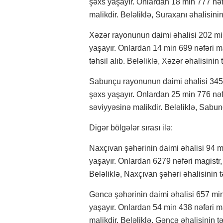
şəxs yaşayır. Onlardan 18 min 777 nəfə
malikdir. Beləliklə, Suraxanı əhalisinin 
Xəzər rayonunun daimi əhalisi 202 min
yaşayır. Onlardan 14 min 699 nəfəri ma
təhsil alıb. Beləliklə, Xəzər əhalisinin t
Sabunçu rayonunun daimi əhalisi 345 m
şəxs yaşayır. Onlardan 25 min 776 nəfə
səviyyəsinə malikdir. Beləliklə, Sabunçu
Digər bölgələr sırası ilə:
Naxçıvan şəhərinin daimi əhalisi 94 mi
yaşayır. Onlardan 6279 nəfəri magistr,
Beləliklə, Naxçıvan şəhəri əhalisinin tə
Gəncə şəhərinin daimi əhalisi 657 min 
yaşayır. Onlardan 54 min 438 nəfəri ma
malikdir. Beləliklə, Gəncə əhalisinin təx