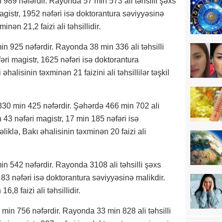
 989 nəfərdir. Rayonda 57 min 573 ali təhsilli şəxs
gistr, 1952 nəfəri isə doktorantura səviyyəsinə
inən 21,2 faizi ali təhsillidir.
n 925 nəfərdir. Rayonda 38 min 336 ali təhsilli
ri magistr, 1625 nəfəri isə doktorantura
əhalisinin təxminən 21 faizini ali təhsillilər təşkil
 330 min 425 nəfərdir. Şəhərdə 466 min 702 ali
 43 nəfəri magistr, 17 min 185 nəfəri isə
liklə, Bakı əhalisinin təxminən 20 faizi ali
in 542 nəfərdir. Rayonda 3108 ali təhsilli şəxs
 83 nəfəri isə doktorantura səviyyəsinə malikdir.
6,8 faizi ali təhsillidir.
min 756 nəfərdir. Rayonda 33 min 828 ali təhsilli