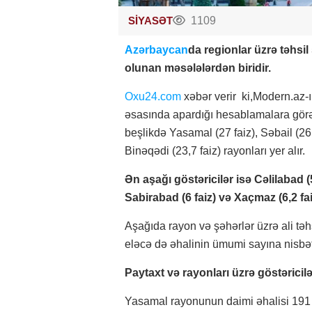
SİYASƏT
1109
Azərbaycan
da regionlar üzrə təhsil
olunan məsələlərdən biridir.
Oxu24.com
xəbər verir ki,Modern.az-ı
əsasında apardığı hesablamalara görə, 
beşlikdə Yasamal (27 faiz), Səbail (26,
Binəqədi (23,7 faiz) rayonları yer alır.
Ən aşağı göstəricilər isə Cəlilabad (5,
Sabirabad (6 faiz) və Xaçmaz (6,2 fa
Aşağıda rayon və şəhərlər üzrə ali təhs
eləcə də əhalinin ümumi sayına nisbətd
Paytaxt və rayonları üzrə göstəricilə
Yasamal rayonunun daimi əhalisi 191 m