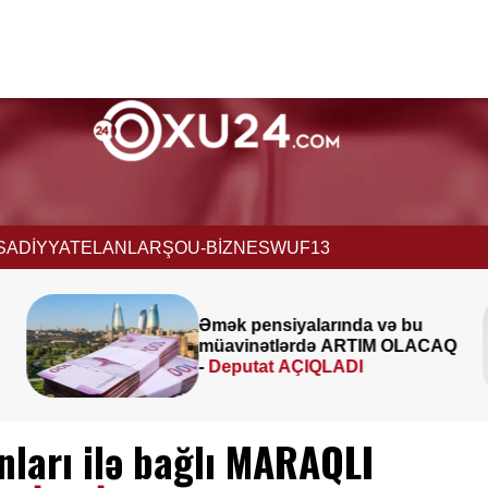
İSADİYYAT
ELANLAR
ŞOU-BİZNES
WUF13
alarında və bu
İcra başçısı üç 
rdə ARTIM OLACAQ
birləşdirdi, yeni r
ÇIQLADI
FOTO
nları ilə bağlı MARAQLI