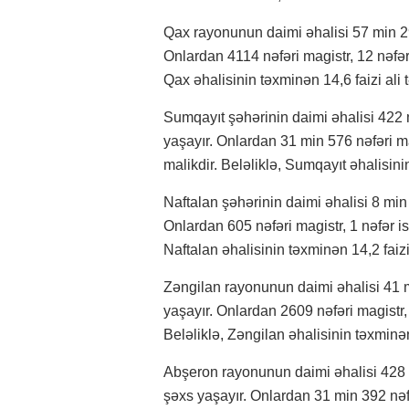
Qax rayonunun daimi əhalisi 57 min 295
Onlardan 4114 nəfəri magistr, 12 nəfər
Qax əhalisinin təxminən 14,6 faizi ali tə
Sumqayıt şəhərinin daimi əhalisi 422 m
yaşayır. Onlardan 31 min 576 nəfəri ma
malikdir. Beləliklə, Sumqayıt əhalisinin 
Naftalan şəhərinin daimi əhalisi 8 min 
Onlardan 605 nəfəri magistr, 1 nəfər is
Naftalan əhalisinin təxminən 14,2 faizi a
Zəngilan rayonunun daimi əhalisi 41 m
yaşayır. Onlardan 2609 nəfəri magistr,
Beləliklə, Zəngilan əhalisinin təxminən 1
Abşeron rayonunun daimi əhalisi 428 m
şəxs yaşayır. Onlardan 31 min 392 nəfə