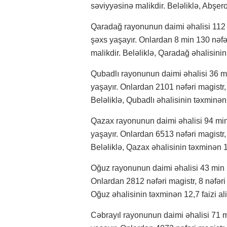
səviyyəsinə malikdir. Beləliklə, Abşeron
Qaradağ rayonunun daimi əhalisi 112 m
şəxs yaşayır. Onlardan 8 min 130 nəfər
malikdir. Beləliklə, Qaradağ əhalisinin 13
Qubadlı rayonunun daimi əhalisi 36 mi
yaşayır. Onlardan 2101 nəfəri magistr,
Beləliklə, Qubadlı əhalisinin təxminən 13
Qazax rayonunun daimi əhalisi 94 min 
yaşayır. Onlardan 6513 nəfəri magistr,
Beləliklə, Qazax əhalisinin təxminən 12,9
Oğuz rayonunun daimi əhalisi 43 min 2
Onlardan 2812 nəfəri magistr, 8 nəfəri 
Oğuz əhalisinin təxminən 12,7 faizi ali t
Cəbrayıl rayonunun daimi əhalisi 71 m