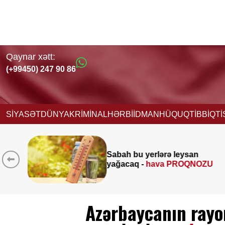
Qaynar xətt:
(+99450) 247 90 86
SİYASƏT
DÜNYA
KRİMİNAL
HƏRBİ
İDMAN
HÜQUQ
TİBB
İQT
Əmək pensiy
 yerlərə leysan
müavinətlə
 -
hava PROQNOZU
-
Deputat A
Azərbaycanın rayo