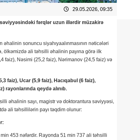
29.05.2026, 09:35
 səviyyəsindəki fərqlər uzun illərdir müzakirə
n əhalinin sonuncu siyahıyaalınmasının nəticələri
ölkəmizdə ali təhsilli əhalinin payına görə ilk
4 faiz), Nəsimi (25,2 faiz), Nərimanov (24,5 faiz) və
3 faiz), Ucar (5,9 faiz), Hacıqabul (6 faiz),
iz) rayonlarında qeydə alınıb.
illi əhalinin sayı, magistr və doktorantura səviyyəsi,
ə ali təhsillilərin payı təqdim olunur:
r:
in 453 nəfərdir. Rayonda 51 min 737 ali təhsilli