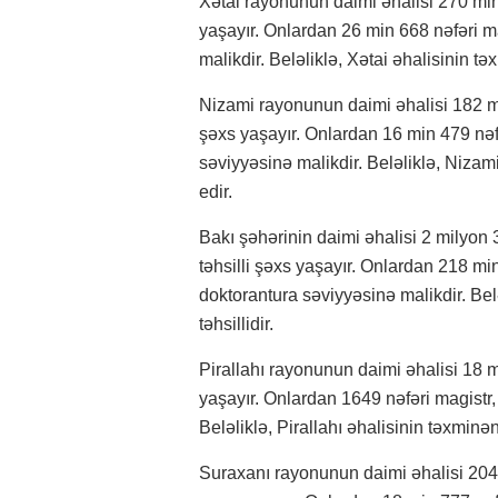
Xətai rayonunun daimi əhalisi 270 min
yaşayır. Onlardan 26 min 668 nəfəri ma
malikdir. Beləliklə, Xətai əhalisinin təxm
Nizami rayonunun daimi əhalisi 182 mi
şəxs yaşayır. Onlardan 16 min 479 nəfə
səviyyəsinə malikdir. Beləliklə, Nizami 
edir.
Bakı şəhərinin daimi əhalisi 2 milyon
təhsilli şəxs yaşayır. Onlardan 218 min
doktorantura səviyyəsinə malikdir. Belə
təhsillidir.
Pirallahı rayonunun daimi əhalisi 18 m
yaşayır. Onlardan 1649 nəfəri magistr,
Beləliklə, Pirallahı əhalisinin təxminən 1
Suraxanı rayonunun daimi əhalisi 204 