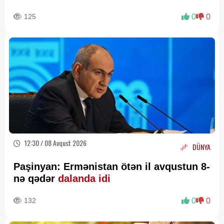
125
0
0
12:30 / 08 Avqust 2026
DÜNYA
Paşinyan: Ermənistan ötən il avqustun 8-
nə qədər
dalanda idi
132
0
0