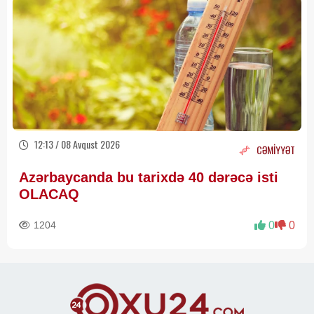
12:13 / 08 Avqust 2026
CƏMİYYƏT
Azərbaycanda bu tarixdə 40 dərəcə isti
OLACAQ
1204
0
0