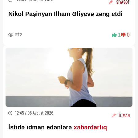
SİYASƏT
Nikol Paşinyan İlham Əliyevə zəng etdi
672
1
0
12:45 / 08 Avqust 2026
İDMAN
İstidə idman edənlərə
xəbərdarlıq