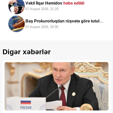
Vəkil İlqar Həmidov
həbs edildi
07 Avqust 2026, 21:29
Baş Prokurorluqdan rüşvətə görə tutulan
vəzifəli şəxslərlə bağlı MƏLUMAT
07 Avqust 2026, 20:05
Digər xəbərlər