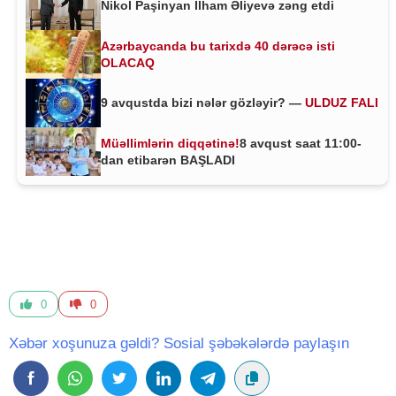
Nikol Paşinyan İlham Əliyevə zəng etdi
Azərbaycanda bu tarixdə 40 dərəcə isti
OLACAQ
9 avqustda bizi nələr gözləyir? —
ULDUZ FALI
Müəllimlərin diqqətinə!
8 avqust saat 11:00-
dan etibarən BAŞLADI
0
0
Xəbər xoşunuza gəldi? Sosial şəbəkələrdə paylaşın