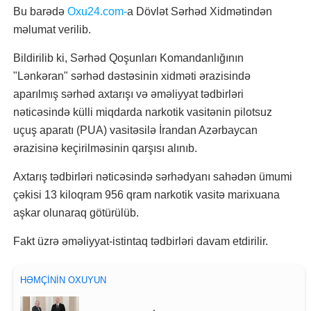
Bu barədə
Oxu24.com-
a Dövlət Sərhəd Xidmətindən
məlumat verilib.
Bildirilib ki, Sərhəd Qoşunları Komandanlığının
"Lənkəran" sərhəd dəstəsinin xidməti ərazisində
aparılmış sərhəd axtarışı və əməliyyat tədbirləri
nəticəsində külli miqdarda narkotik vasitənin pilotsuz
uçuş aparatı (PUA) vasitəsilə İrandan Azərbaycan
ərazisinə keçirilməsinin qarşısı alınıb.
Axtarış tədbirləri nəticəsində sərhədyanı sahədən ümumi
çəkisi 13 kiloqram 956 qram narkotik vasitə marixuana
aşkar olunaraq götürülüb.
Fakt üzrə əməliyyat-istintaq tədbirləri davam etdirilir.
HƏMÇININ OXUYUN