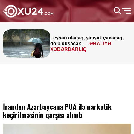
Leysan olacaq, şimşək çaxacaq,
dolu düşəcək —
ƏHALİYƏ
XƏBƏRDARLIQ
İrandan Azərbaycana PUA ilə narkotik
keçirilməsinin qarşısı alınıb