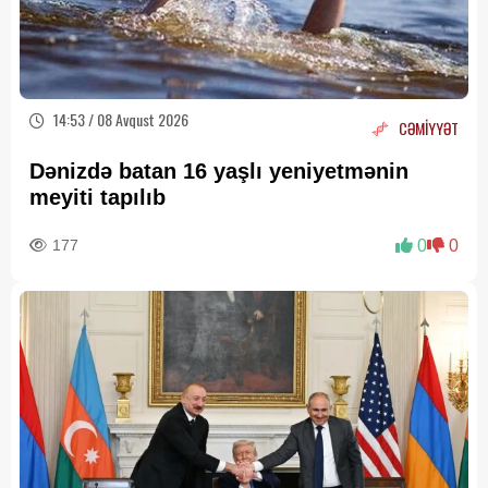
14:53 / 08 Avqust 2026
CƏMİYYƏT
Dənizdə batan 16 yaşlı yeniyetmənin
meyiti tapılıb
177
0
0