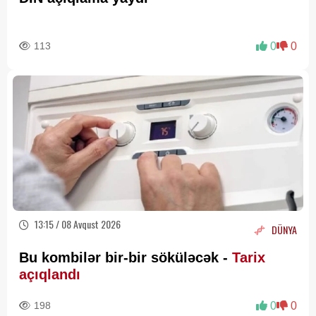
113
0
0
13:15 / 08 Avqust 2026
DÜNYA
Bu kombilər bir-bir söküləcək -
Tarix
açıqlandı
198
0
0