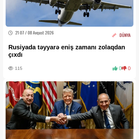
21:07 / 08 Avqust 2026
DÜNYA
Rusiyada təyyarə eniş zamanı zolaqdan
çıxdı
115
0
0