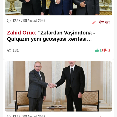
12:49 / 08 Avqust 2026
SİYASƏT
Zahid Oruc:
"Zəfərdən Vaşinqtona -
Qafqazın yeni geosiyasi xəritəsi
cızılır”..
181
0
0
12:45 / 08 Avqust 2026