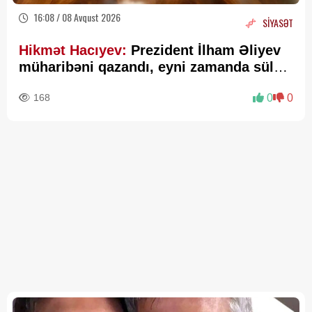
16:08 / 08 Avqust 2026
SİYASƏT
Hikmət Hacıyev:
Prezident İlham Əliyev
müharibəni qazandı, eyni zamanda sülhü
də qazandı - VİDEO
168
0
0