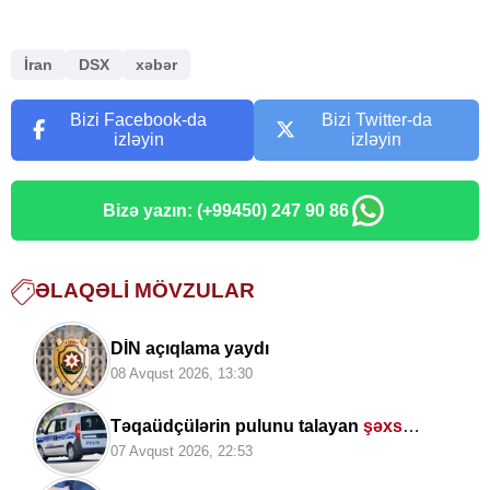
İran
DSX
xəbər
Bizi Facebook-da
Bizi Twitter-da
izləyin
izləyin
Bizə yazın: (+99450) 247 90 86
ƏLAQƏLI MÖVZULAR
DİN açıqlama yaydı
08 Avqust 2026, 13:30
Təqaüdçülərin pulunu talayan
şəxs
saxlanıldı
07 Avqust 2026, 22:53