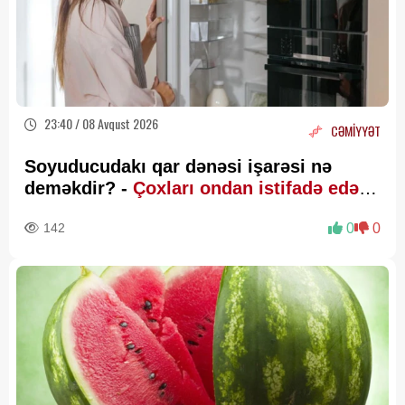
23:40 / 08 Avqust 2026
CƏMİYYƏT
Soyuducudakı qar dənəsi işarəsi nə
deməkdir? -
Çoxları ondan istifadə edə
bilmir
142
0
0