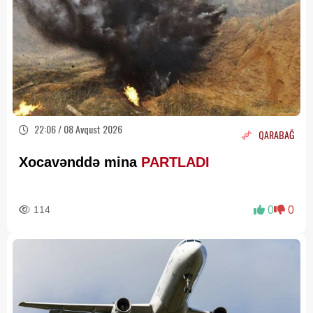
22:06 / 08 Avqust 2026
QARABAĞ
Xocavənddə mina
PARTLADI
114
0
0