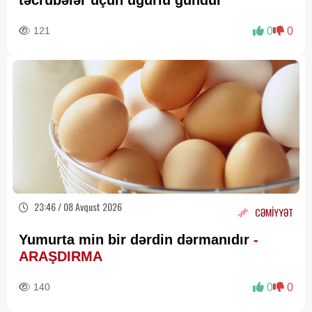
təcrübələr üçün uğurlu gündür
121
0
0
23:46 / 08 Avqust 2026
CƏMİYYƏT
Yumurta min bir dərdin dərmanıdır
-
ARAŞDIRMA
140
0
0