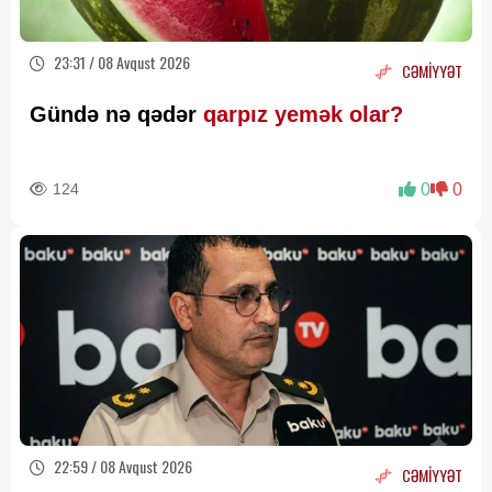
23:31 / 08 Avqust 2026
CƏMİYYƏT
Gündə nə qədər
qarpız yemək olar?
124
0
0
22:59 / 08 Avqust 2026
CƏMİYYƏT