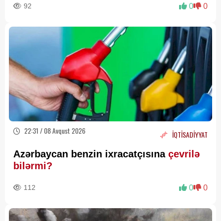
92
0
0
22:31 / 08 Avqust 2026
İQTİSADİYYAT
Azərbaycan benzin ixracatçısına
çevrilə
bilərmi?
112
0
0