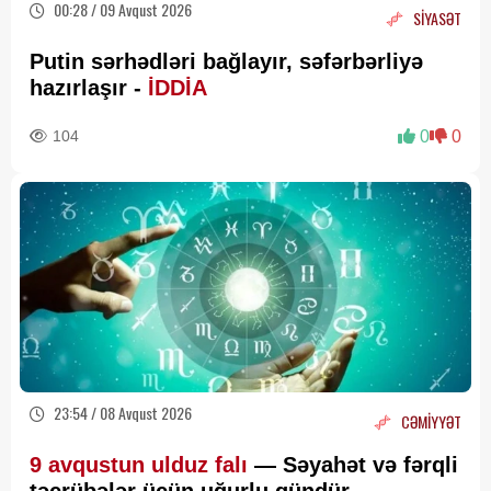
00:28 / 09 Avqust 2026
SİYASƏT
Putin sərhədləri bağlayır, səfərbərliyə
hazırlaşır -
İDDİA
104
0
0
23:54 / 08 Avqust 2026
CƏMİYYƏT
9 avqustun ulduz falı
— Səyahət və fərqli