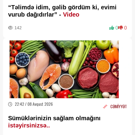
“Təlimdə idim, gəlib gördüm ki, evimi
vurub dağıdırlar” -
Video
142
0
0
22:42 / 08 Avqust 2026
CƏMİYYƏT
Sümüklərinizin sağlam olmağını
istəyirsinizsə..