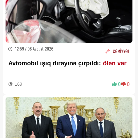
12:59 / 08 Avqust 2026
CƏMİYYƏT
Avtomobil işıq dirəyinə çırpıldı:
ölən var
169
0
0