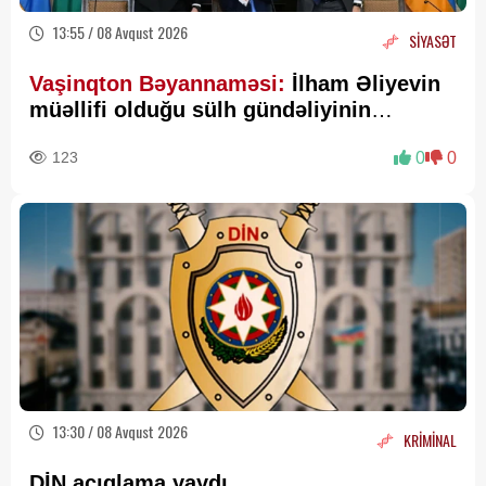
13:55 / 08 Avqust 2026
SİYASƏT
Vaşinqton Bəyannaməsi:
İlham Əliyevin
müəllifi olduğu sülh gündəliyinin
beynəlxalq miqyasda təsdiqi
123
0
0
13:30 / 08 Avqust 2026
KRİMİNAL
DİN açıqlama yaydı