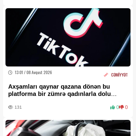
13:01 / 08 Avqust 2026
CƏMİYYƏT
Axşamları qaynar qazana dönən bu
platforma bir zümrə qadınlarla dolu
olur...
131
0
0