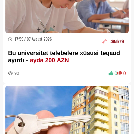
17:59 / 07 Avqust 2026
CƏMİYYƏT
Bu universitet tələbələrə xüsusi təqaüd
ayırdı -
ayda 200 AZN
90
0
0