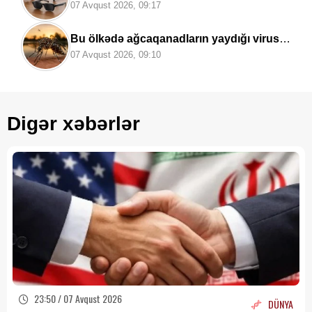
qoyuldu
07 Avqust 2026, 09:17
Bu ölkədə ağcaqanadların yaydığı virus
4
nəfərin həyatına son qoydu
07 Avqust 2026, 09:10
Digər xəbərlər
23:50 / 07 Avqust 2026
DÜNYA