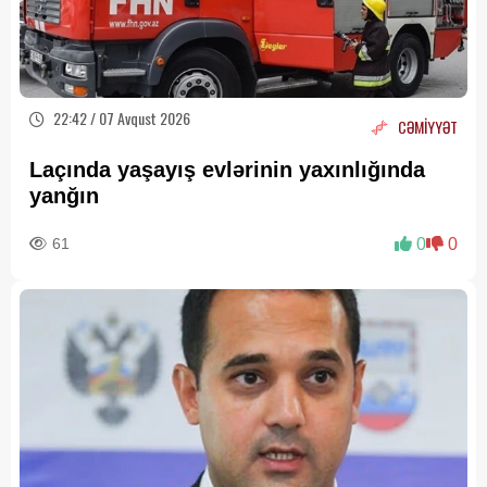
22:42 / 07 Avqust 2026
CƏMİYYƏT
Laçında yaşayış evlərinin yaxınlığında
yanğın
61
0
0