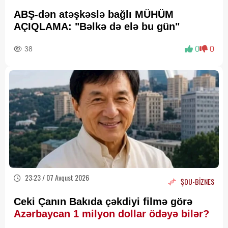
ABŞ-dən atəşkəslə bağlı MÜHÜM
AÇIQLAMA: "Bəlkə də elə bu gün"
38
0
0
23:23 / 07 Avqust 2026
ŞOU-BİZNES
Ceki Çanın Bakıda çəkdiyi filmə görə
Azərbaycan 1 milyon dollar ödəyə bilər?