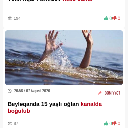
194
0
0
20:56 / 07 Avqust 2026
CƏMİYYƏT
Beyləqanda 15 yaşlı oğlan
kanalda
boğulub
87
0
0