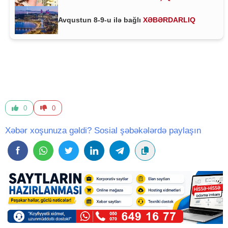
Avqustun 8-9-u ilə bağlı
XƏBƏRDARLIQ
0
0
Xəbər xoşunuza gəldi? Sosial şəbəkələrdə paylaşın