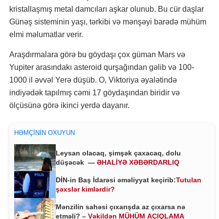
kristallaşmış metal damcıları aşkar olunub. Bu cür daşlar
Günəş sisteminin yaşı, tərkibi və mənşəyi barədə mühüm
elmi məlumatlar verir.
Araşdırmalara görə bu göydaşı çox güman Mars və
Yupiter arasındakı asteroid qurşağından gəlib və 100-
1000 il əvvəl Yerə düşüb. O, Viktoriya əyalətində
indiyədək tapılmış cəmi 17 göydaşından biridir və
ölçüsünə görə ikinci yerdə dayanır.
HƏMÇININ OXUYUN
Leysan olacaq, şimşək çaxacaq, dolu
düşəcək —
ƏHALİYƏ XƏBƏRDARLIQ
DİN-in Baş İdarəsi əməliyyat keçirib:
Tutulan
şəxslər kimlərdir?
Mənzilin sahəsi çıxarışda az çıxarsa nə
etməli? –
Vəkildən MÜHÜM AÇIQLAMA