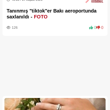
KRİMİNAL
Tanınmış "tiktok"er Bakı aeroportunda
saxlanıldı -
FOTO
126
0
0