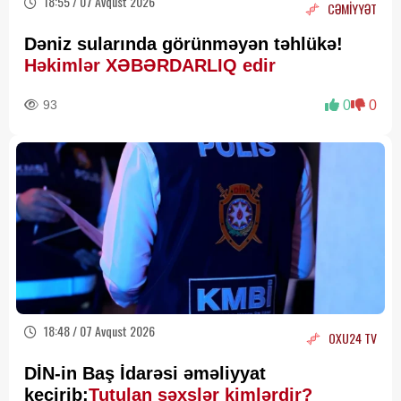
18:55 / 07 Avqust 2026
CƏMİYYƏT
Dəniz sularında görünməyən təhlükə!
Həkimlər XƏBƏRDARLIQ edir
93
0
0
18:48 / 07 Avqust 2026
OXU24 TV
DİN-in Baş İdarəsi əməliyyat
keçirib:
Tutulan şəxslər kimlərdir?