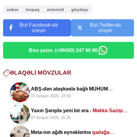
xəbər
torpaq
asteroid
göydaşı
Bizi Facebook-da
Bizi Twitter-da
izləyin
izləyin
Bizə yazın: (+99450) 247 90 86
ƏLAQƏLI MÖVZULAR
ABŞ-dən atəşkəslə bağlı MÜHÜM
AÇIQLAMA: "Bəlkə də elə bu gün"
07 Avqust 2026, 23:50
Yaxın Şərqdə yeni bir era -
Məkkə Sazişi
imzalandı
07 Avqust 2026, 15:26
Meta-nın ağıllı eynəklərinə
qadağa