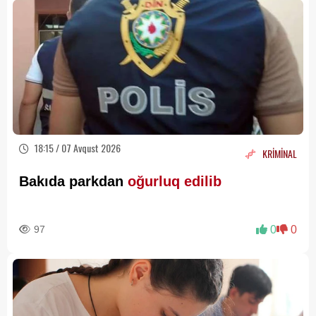
18:15 / 07 Avqust 2026
KRİMİNAL
Bakıda parkdan
oğurluq edilib
97
0
0