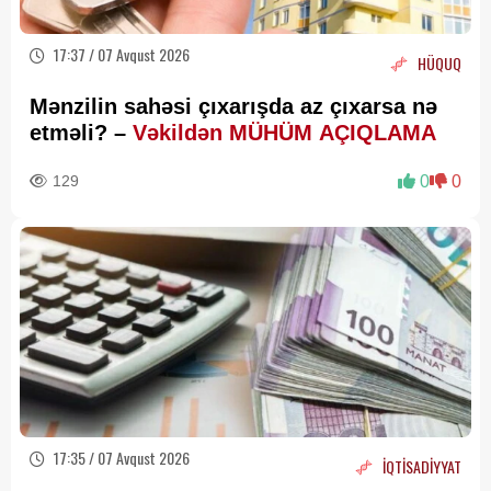
17:37 / 07 Avqust 2026
HÜQUQ
Mənzilin sahəsi çıxarışda az çıxarsa nə
etməli? –
Vəkildən MÜHÜM AÇIQLAMA
129
0
0
17:35 / 07 Avqust 2026
İQTİSADİYYAT