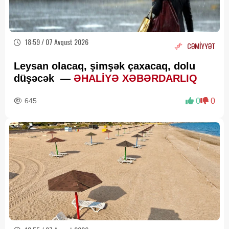
18:59 / 07 Avqust 2026
CƏMİYYƏT
Leysan olacaq, şimşək çaxacaq, dolu
düşəcək —
ƏHALİYƏ XƏBƏRDARLIQ
645
0
0