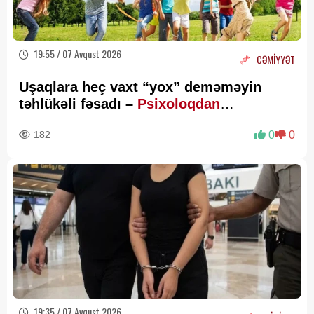
19:55 / 07 Avqust 2026
CƏMİYYƏT
Uşaqlara heç vaxt “yox” deməməyin
təhlükəli fəsadı –
Psixoloqdan
valideynlərə XƏBƏRDARLIQ
182
0
0
19:35 / 07 Avqust 2026