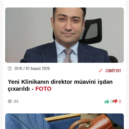
20:41 / 07 Avqust 2026
CƏMİYYƏT
Yeni Klinikanın direktor müavini işdən
çıxarıldı -
FOTO
89
0
0