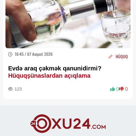
16:45 / 07 Avqust 2026
HÜQUQ
Evdə araq çəkmək qanunidirmi?
Hüquqşünaslardan açıqlama
123
0
0