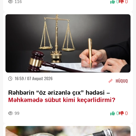
116
0
0
16:59 / 07 Avqust 2026
HÜQUQ
Rəhbərin “öz ərizənlə çıx” hədəsi –
Məhkəmədə sübut kimi keçərlidirmi?
99
0
0