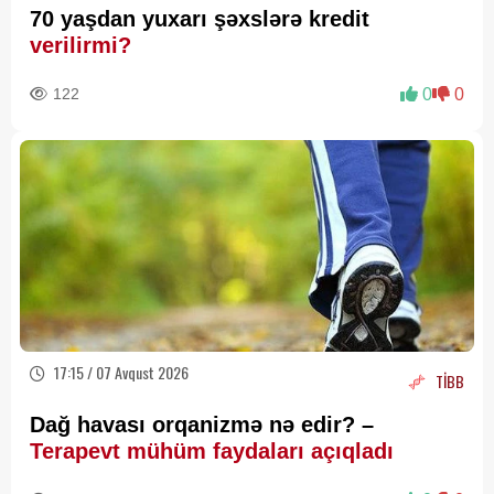
70 yaşdan yuxarı şəxslərə kredit
verilirmi?
122
0
0
17:15 / 07 Avqust 2026
TİBB
Dağ havası orqanizmə nə edir? –
Terapevt mühüm faydaları açıqladı