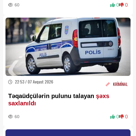
60
0
0
22:53 / 07 Avqust 2026
KRİMİNAL
Təqaüdçülərin pulunu talayan
şəxs
saxlanıldı
60
0
0