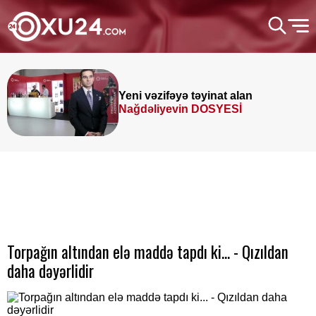
Yeni vəzifəyə təyinat alan
Nağdəliyevin DOSYESİ
Torpağın altından elə maddə tapdı ki... - Qızıldan
daha dəyərlidir