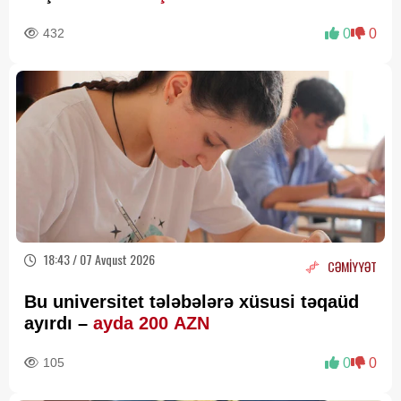
432
0
0
18:43 / 07 Avqust 2026
CƏMİYYƏT
Bu universitet tələbələrə xüsusi təqaüd
ayırdı –
ayda 200 AZN
105
0
0