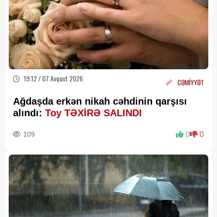
19:12 / 07 Avqust 2026
CƏMİYYƏT
Ağdaşda erkən nikah cəhdinin qarşısı
alındı:
Toy TƏXİRƏ SALINDI
109
0
0