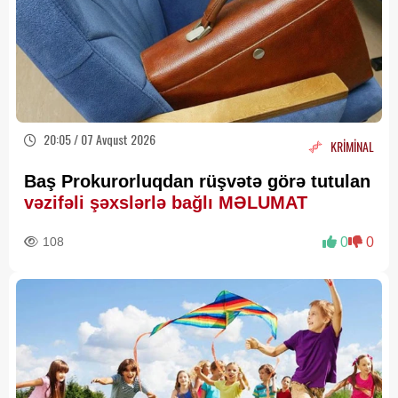
20:05 / 07 Avqust 2026
KRİMİNAL
Baş Prokurorluqdan rüşvətə görə tutulan
vəzifəli şəxslərlə bağlı MƏLUMAT
108
0
0