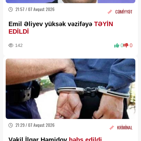
21:57 / 07 Avqust 2026
CƏMİYYƏT
Emil Əliyev yüksək vəzifəyə
TƏYİN
EDİLDİ
142
0
0
21:29 / 07 Avqust 2026
KRİMİNAL
Vəkil İlqar Həmidov
həbs edildi