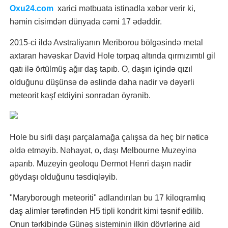
Oxu24.com
xarici mətbuata istinadla xəbər verir ki,
həmin cisimdən dünyada cəmi 17 ədəddir.
2015-ci ildə Avstraliyanın Meriborou bölgəsində metal
axtaran həvəskar David Hole torpaq altında qırmızımtıl gil
qatı ilə örtülmüş ağır daş tapıb. O, daşın içində qızıl
olduğunu düşünsə də əslində daha nadir və dəyərli
meteorit kəşf etdiyini sonradan öyrənib.
Hole bu sirli daşı parçalamağa çalışsa da heç bir nəticə
əldə etməyib. Nəhayət, o, daşı Melbourne Muzeyinə
aparıb. Muzeyin geoloqu Dermot Henri daşın nadir
göydaşı olduğunu təsdiqləyib.
"Maryborough meteoriti" adlandırılan bu 17 kiloqramlıq
daş alimlər tərəfindən H5 tipli kondrit kimi təsnif edilib.
Onun tərkibində Günəş sisteminin ilkin dövrlərinə aid