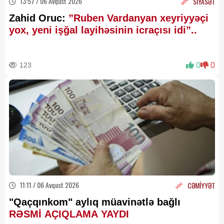
13:57 / 06 Avqust 2026
SİYASƏT
Zahid Oruc:
”Ruben Vardanyan xeyriyyəçi
yox, yeni işğal layihəsinin icraçısı idi”..
123
0
0
11:11 / 06 Avqust 2026
CƏMİYYƏT
"Qaçqınkom" aylıq müavinətlə bağlı
RƏSMİ AÇIQLAMA YAYDI