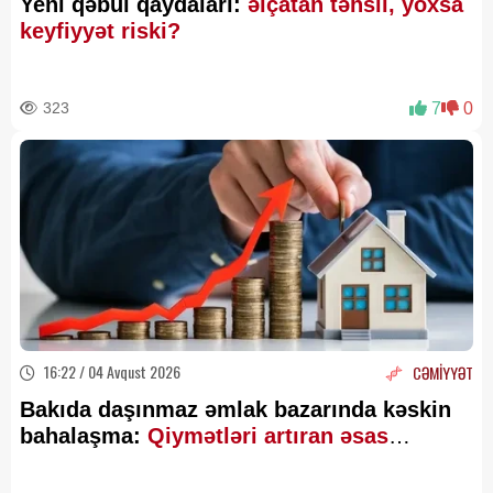
Yeni qəbul qaydaları:
əlçatan təhsil, yoxsa
keyfiyyət riski?
323
7
0
16:22 / 04 Avqust 2026
CƏMİYYƏT
Bakıda daşınmaz əmlak bazarında kəskin
bahalaşma:
Qiymətləri artıran əsas
səbəblər AÇIQLANDI