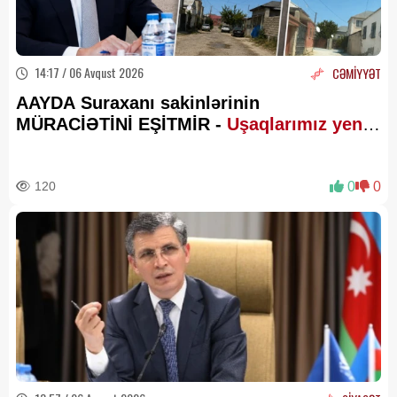
14:17 / 06 Avqust 2026
CƏMİYYƏT
AAYDA Suraxanı sakinlərinin
MÜRACİƏTİNİ EŞİTMİR -
Uşaqlarımız yenə
palçıq içində məktəbə gedəcək?
120
0
0