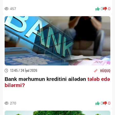
457
0
0
13:45 / 24 İyul 2026
HÜQUQ
Bank mərhumun kreditini ailədən
tələb edə
bilərmi?
270
0
0