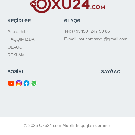
KEÇİDLƏR
ƏLAQƏ
Tel: (+99450) 247 90 86
Ana səhifə
E-mail: oxucomsayti @gmail.com
HAQQIMIZDA
ƏLAQƏ
REKLAM
SOSİAL
SAYĞAC
© 2026 Oxu24.com Müəllif hüquqları qorunur.