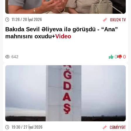
11:28 / 28 İyul 2026
OXU24 TV
Bakıda Sevil Əliyeva ilə görüşdü - “Ana”
mahnısını oxudu+
Video
642
0
0
19:30 / 27 İyul 2026
CƏMİYYƏT