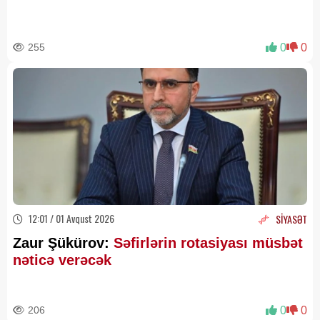
255
0
0
12:01 / 01 Avqust 2026
SİYASƏT
Zaur Şükürov:
Səfirlərin rotasiyası müsbət
nəticə verəcək
206
0
0