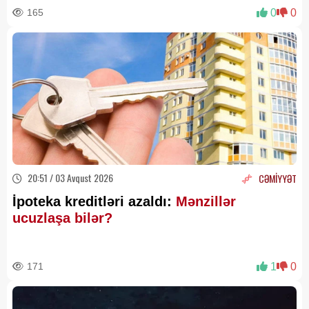
165
0
0
20:51 / 03 Avqust 2026
CƏMİYYƏT
İpoteka kreditləri azaldı:
Mənzillər
ucuzlaşa bilər?
171
1
0