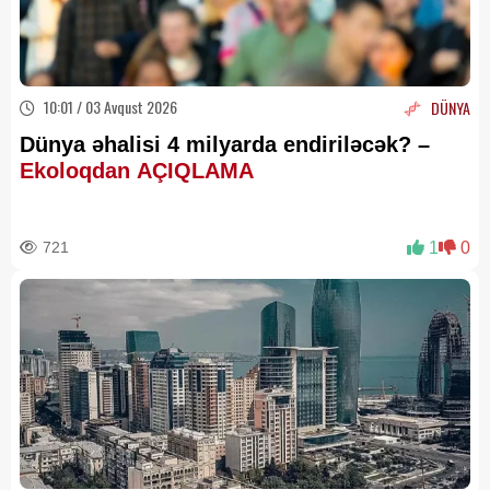
10:01 / 03 Avqust 2026
DÜNYA
Dünya əhalisi 4 milyarda endiriləcək? –
Ekoloqdan AÇIQLAMA
721
1
0