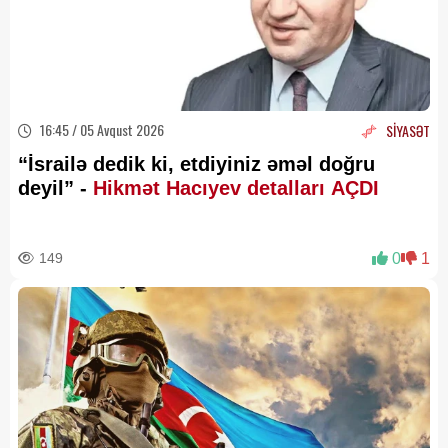
16:45 / 05 Avqust 2026
SİYASƏT
“İsrailə dedik ki, etdiyiniz əməl doğru
deyil” -
Hikmət Hacıyev detalları AÇDI
149
0
1