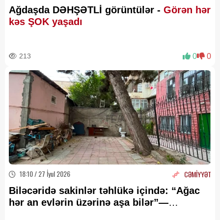
Ağdaşda DƏHŞƏTLİ görüntülər -
Görən hər
kəs ŞOK yaşadı
213
0
0
18:10 / 27 İyul 2026
CƏMİYYƏT
Biləcəridə sakinlər təhlükə içində: “Ağac
hər an evlərin üzərinə aşa bilər”—
Qurumlar isə susur (VİDEO)