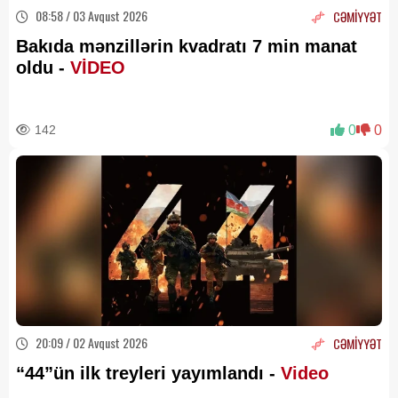
08:58 / 03 Avqust 2026
CƏMİYYƏT
Bakıda mənzillərin kvadratı 7 min manat
oldu -
VİDEO
142
0
0
20:09 / 02 Avqust 2026
CƏMİYYƏT
“44”ün ilk treyleri yayımlandı -
Video