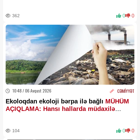
362
0
0
10:48 / 06 Avqust 2026
CƏMİYYƏT
Ekoloqdan ekoloji bərpa ilə bağlı
MÜHÜM
AÇIQLAMA: Hansı hallarda müdaxilə
qaçılmazdır?
104
0
0