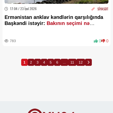
17:04 / 23 İyul 2026
SİYASƏT
Ermənistan anklav kəndlərin qarşılığında
Başkəndi istəyir:
Bakının seçimi nə
olacaq? - Politoloqdan AÇIQLAMA
783
0
0
1
2
3
4
5
6
...
11
12