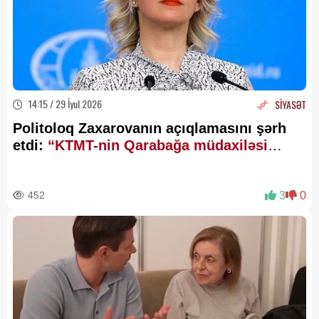
14:15 / 29 İyul 2026
SİYASƏT
Politoloq Zaxarovanın açıqlamasını şərh
etdi:
“KTMT-nin Qarabağa müdaxiləsi
hüquqi baxımdan mümkün deyildi”
452
3
0