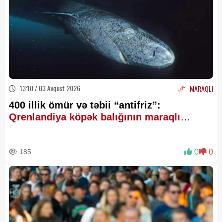
13:10 / 03 Avqust 2026
MARAQLI
400 illik ömür və təbii “antifriz”:
Qrenlandiya köpək balığının maraqlı
xüsusiyyətləri
185
0
0