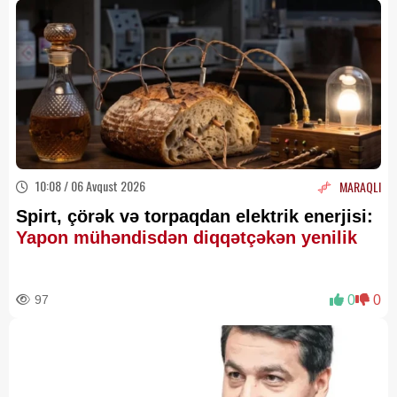
10:08 / 06 Avqust 2026
MARAQLI
Spirt, çörək və torpaqdan elektrik enerjisi:
Yapon mühəndisdən diqqətçəkən yenilik
97
0
0