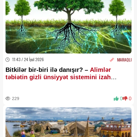
11:43 / 24 İyul 2026
MARAQLI
Bitkilər bir-biri ilə danışır? –
Alimlər
təbiətin gizli ünsiyyət sistemini izah
edirlər
229
0
0