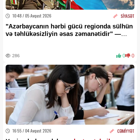
10:48 / 05 Avqust 2026
SİYASƏT
"Azərbaycanın hərbi gücü regionda sülhün
və təhlükəsizliyin əsas zəmanətidir" —
Elşad Mirbəşiroğlu
286
0
0
16:55 / 04 Avqust 2026
CƏMİYYƏT