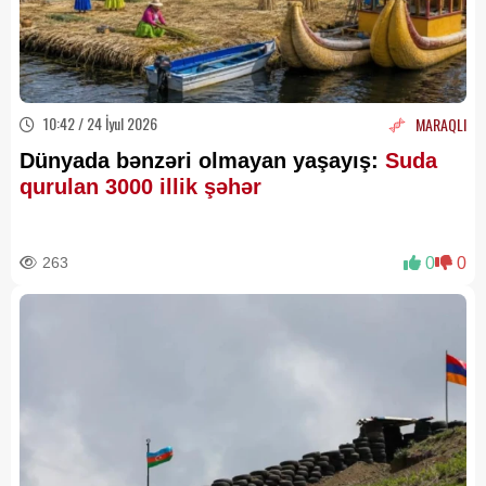
10:42 / 24 İyul 2026
MARAQLI
Dünyada bənzəri olmayan yaşayış:
Suda
qurulan 3000 illik şəhər
263
0
0