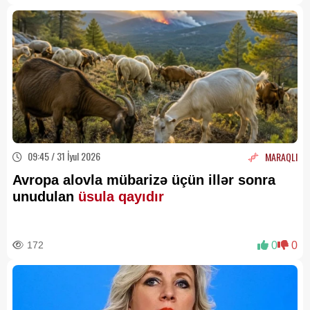
09:45 / 31 İyul 2026
MARAQLI
Avropa alovla mübarizə üçün illər sonra
unudulan
üsula qayıdır
172
0
0