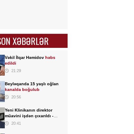
SON XƏBƏRLƏR
Vəkil İlqar Həmidov
həbs
edildi
21:29
Beyləqanda 15 yaşlı oğlan
kanalda boğulub
20:56
Yeni Klinikanın direktor
müavini işdən çıxarıldı -
FOTO
20:41