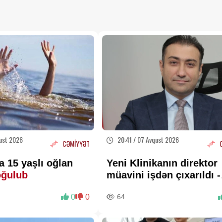
ust 2026
20:41 / 07 Avqust 2026
CƏMİYYƏT
 15 yaşlı oğlan
Yeni Klinikanın direktor
oğulub
müavini işdən çıxarıldı -
FOTO
0
0
64