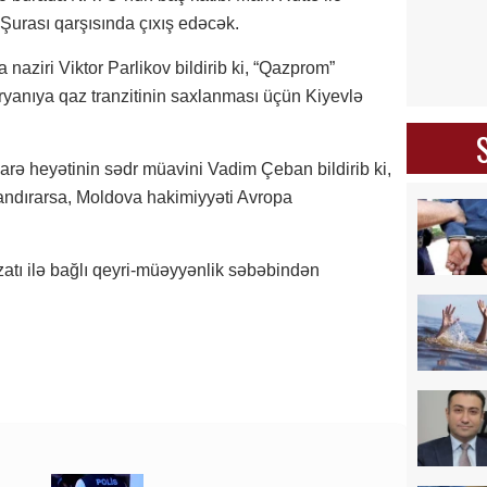
 Şurası qarşısında çıxış edəcək.
aziri Viktor Parlikov bildirib ki, “Qazprom”
yanıya qaz tranzitinin saxlanması üçün Kiyevlə
arə heyətinin sədr müavini Vadim Çeban bildirib ki,
yandırarsa, Moldova hakimiyyəti Avropa
atı ilə bağlı qeyri-müəyyənlik səbəbindən