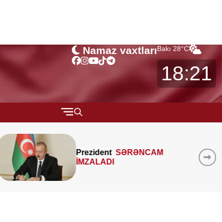
Namaz vaxtları
Bakı
28
°C
18:21
QARABAĞ
MTK-ların mənzil sahəsini
MÜSAHİBƏ
çöldən-çölə ölçməsi
MARAQLI
qanunidirmi? –
Hüquqşünas
xəbərdarlıq edir
CƏMİYYƏT
REDAKTORUN SEÇİMİ
ÖZƏL BÖLÜM