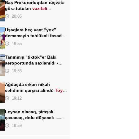
Baş Prokurorluqdan rüşvətə
görə tutulan
vəzifəli
şəxslərlə bağlı MƏLUMAT
20:05
Uşaqlara heç vaxt “yox”
deməməyin təhlükəli fəsadı –
Psixoloqdan valideynlərə
19:55
XƏBƏRDARLIQ
Tanınmış "tiktok"er Bakı
aeroportunda saxlanıldı -
FOTO
19:35
Ağdaşda erkən nikah
cəhdinin qarşısı alındı:
Toy
TƏXİRƏ SALINDI
19:12
Leysan olacaq, şimşək
çaxacaq, dolu düşəcək —
ƏHALİYƏ XƏBƏRDARLIQ
18:59