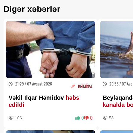
Digər xəbərlər
21:29 / 07 Avqust 2026
20:56 / 07 Avq
KRİMİNAL
Vəkil İlqar Həmidov
həbs
Beyləqanda
edildi
kanalda b
106
0
0
58