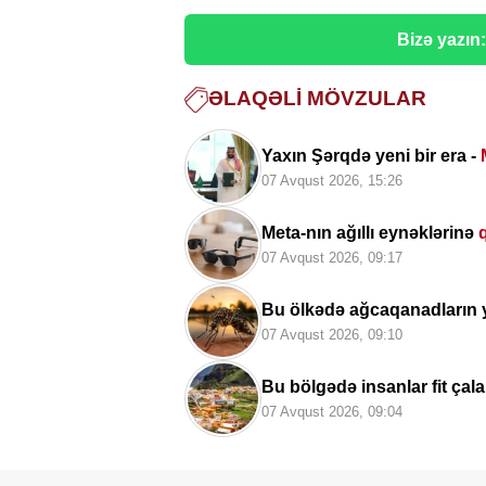
Bizə yazın
ƏLAQƏLI MÖVZULAR
Yaxın Şərqdə yeni bir era -
07 Avqust 2026, 15:26
Meta-nın ağıllı eynəklərinə
07 Avqust 2026, 09:17
Bu ölkədə ağcaqanadların 
07 Avqust 2026, 09:10
Bu bölgədə insanlar fit çal
07 Avqust 2026, 09:04