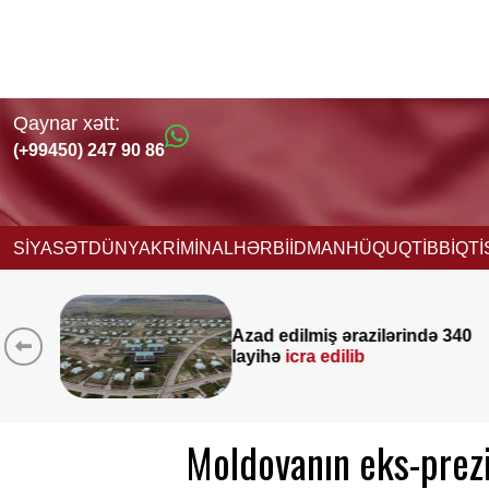
Qaynar xətt:
(+99450) 247 90 86
SİYASƏT
DÜNYA
KRİMİNAL
HƏRBİ
İDMAN
HÜQUQ
TİBB
İQT
ərində 340
Yeni vəzifəyə təyinat a
Nağdəliyevin DOSYES
Moldovanın eks-prez