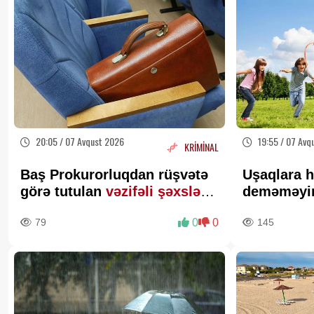
20:05 / 07 Avqust 2026
19:55 / 07 Avq
KRİMİNAL
Baş Prokurorluqdan rüşvətə
Uşaqlara h
görə tutulan
vəzifəli şəxslərlə
deməməyin 
bağlı MƏLUMAT
Psixoloqda
79
0
0
145
XƏBƏRDA