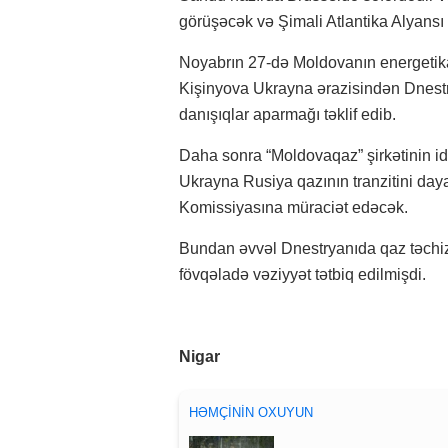
görüşəcək və Şimali Atlantika Alyansı
Noyabrın 27-də Moldovanın energetika n
Kişinyova Ukrayna ərazisindən Dnestr
danışıqlar aparmağı təklif edib.
Daha sonra “Moldovaqaz” şirkətinin id
Ukrayna Rusiya qazının tranzitini da
Komissiyasına müraciət edəcək.
Bundan əvvəl Dnestryanıda qaz təchiz
fövqəladə vəziyyət tətbiq edilmişdi.
Nigar
HƏMÇININ OXUYUN