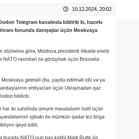
10.12.2024, 20:02
odon Telegram kanalında bildirib ki, hazırkı
böhranı fonunda danışıqlar üçün Moskvaya
in sözlərinə görə, Moldova prezidenti ölkədə enerji
ə NATO rəsmiləri ilə görüşmək üçün Brüsselə
 Moskvaya getməli (bu, yayda edilməli idi) və ya
əndaşlarının ehtiyacları üçün Ukraynadan qaz
- Dodon bildirib.
 hər iki sahilində ümumi məsələlərin həlli üçün
əndələrinin iştirakı ilə mümkün qədər tez birgə
bliyini qeyd edib.
ə burada NATO-nun baş katibi Mark Rutte ilə