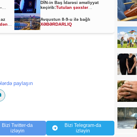
DİN-in Baş İdarəsi əməliyyat
—
keçirib:
Tutulan şəxslər
kimlərdir?
 az
Avqustun 8-9-u ilə bağlı
ldən
XƏBƏRDARLIQ
lərdə paylaşın
Bizi Twitter-da
Bizi Telegram-da
izləyin
izləyin