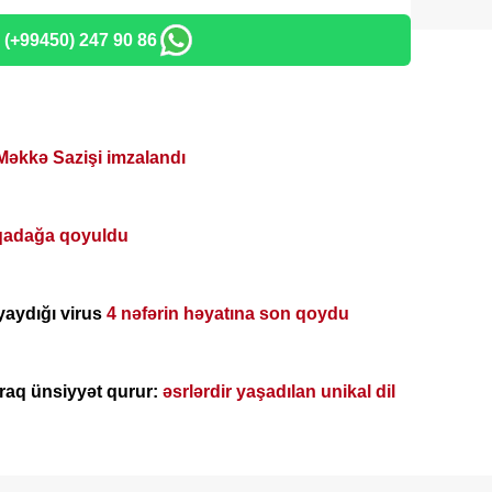
: (+99450) 247 90 86
Məkkə Sazişi imzalandı
qadağa qoyuldu
yaydığı virus
4 nəfərin həyatına son qoydu
araq ünsiyyət qurur:
əsrlərdir yaşadılan unikal dil