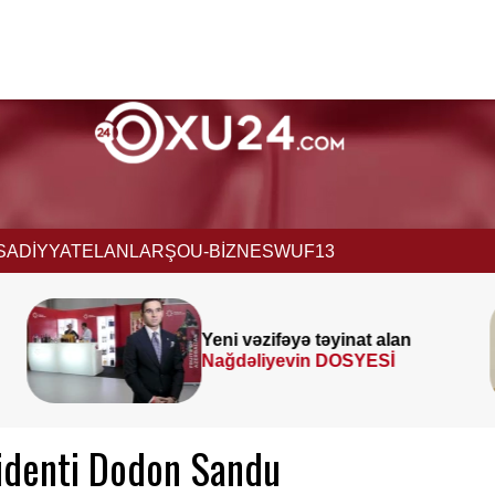
İSADİYYAT
ELANLAR
ŞOU-BİZNES
WUF13
lan
Prezident
SƏRƏNCAM
İ
İMZALADI
identi Dodon Sandu