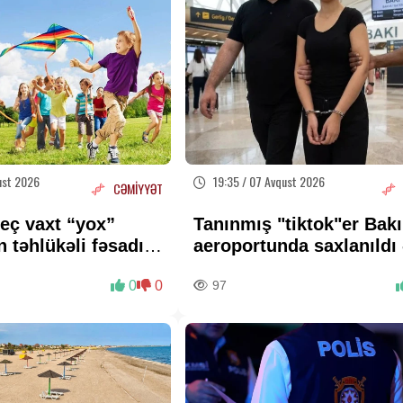
ust 2026
19:35 / 07 Avqust 2026
CƏMİYYƏT
eç vaxt “yox”
Tanınmış "tiktok"er Bakı
təhlükəli fəsadı –
aeroportunda saxlanıldı 
n valideynlərə
FOTO
0
0
97
RLIQ