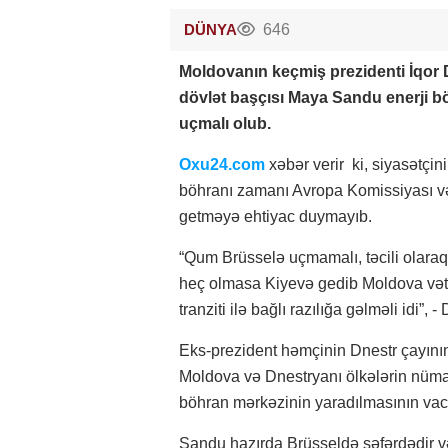
DÜNYA
646
Moldovanın keçmiş prezidenti İqor D
dövlət başçısı Maya Sandu enerji 
uçmalı olub.
Oxu24.com
xəbər verir ki, siyasətçin
böhranı zamanı Avropa Komissiyası v
getməyə ehtiyac duymayıb.
“Qum Brüsselə uçmamalı, təcili olaraq
heç olmasa Kiyevə gedib Moldova vət
tranziti ilə bağlı razılığa gəlməli idi”, 
Eks-prezident həmçinin Dnestr çayının
Moldova və Dnestryanı ölkələrin nümay
böhran mərkəzinin yaradılmasının vaci
Sandu hazırda Brüsseldə səfərdədir v