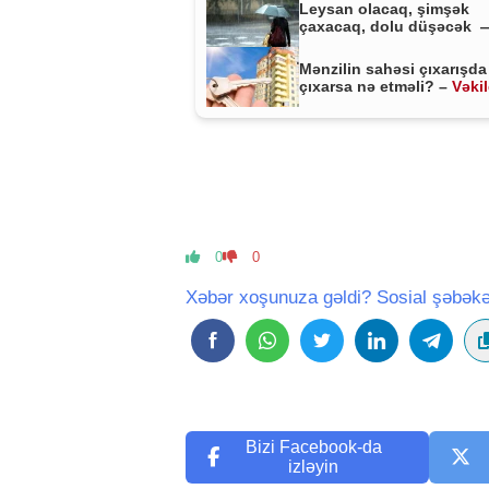
Leysan olacaq, şimşək
çaxacaq, dolu düşəcək 
ƏHALİYƏ XƏBƏRDARLIQ
Mənzilin sahəsi çıxarışda
çıxarsa nə etməli? –
Vəki
MÜHÜM AÇIQLAMA
0
0
Xəbər xoşunuza gəldi? Sosial şəbəkə
Bizi Facebook-da
izləyin