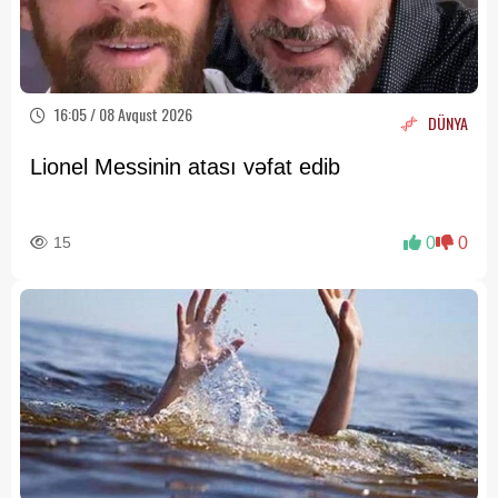
16:05 / 08 Avqust 2026
DÜNYA
Lionel Messinin atası vəfat edib
15
0
0