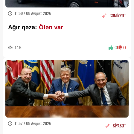
11:59 / 08 Avqust 2026
CƏMİYYƏT
Ağır qəza:
Ölən var
115
0
0
11:57 / 08 Avqust 2026
SİYASƏT