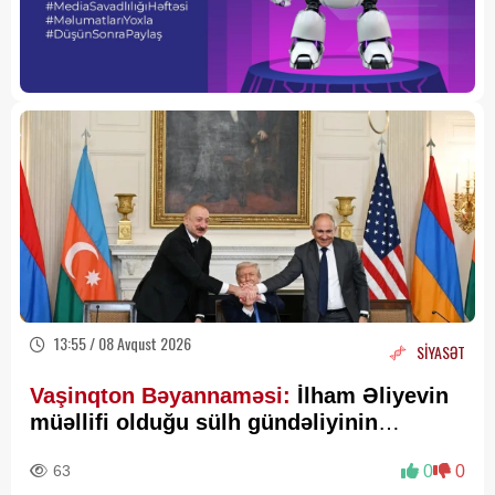
13:55 / 08 Avqust 2026
SİYASƏT
Vaşinqton Bəyannaməsi:
İlham Əliyevin
müəllifi olduğu sülh gündəliyinin
beynəlxalq miqyasda təsdiqi
63
0
0