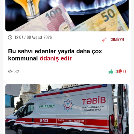
12:07 / 08 Avqust 2026
CƏMİYYƏT
Bu səhvi edənlər yayda daha çox
kommunal
ödəniş edir
82
0
0