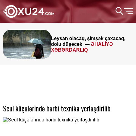
Leysan olacaq, şimşək çaxacaq,
dolu düşəcək —
ƏHALİYƏ
XƏBƏRDARLIQ
Seul küçələrində hərbi texnika yerləşdirilib