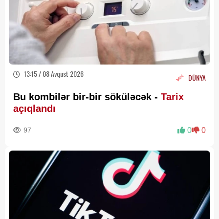
13:15 / 08 Avqust 2026
DÜNYA
Bu kombilər bir-bir söküləcək -
Tarix
açıqlandı
97
0
0