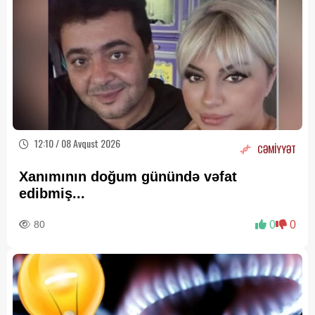
12:10 / 08 Avqust 2026
CƏMİYYƏT
Xanımının doğum günündə vəfat
edibmiş...
80
0
0