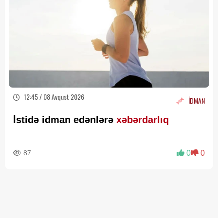
12:45 / 08 Avqust 2026
İDMAN
İstidə idman edənlərə
xəbərdarlıq
87
0
0