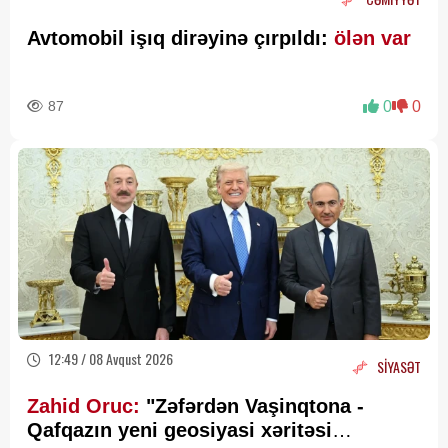
Avtomobil işıq dirəyinə çırpıldı:
ölən var
87
0
0
12:49 / 08 Avqust 2026
SİYASƏT
Zahid Oruc:
"Zəfərdən Vaşinqtona -
Qafqazın yeni geosiyasi xəritəsi