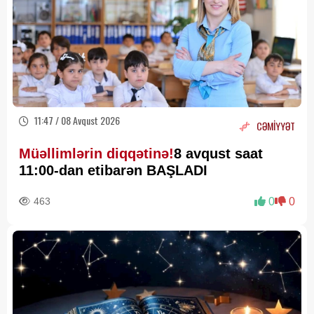
11:47 / 08 Avqust 2026
CƏMİYYƏT
Müəllimlərin diqqətinə!
8 avqust saat
11:00-dan etibarən BAŞLADI
463
0
0