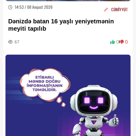
14:53 / 08 Avqust 2026
CƏMİYYƏT
Dənizdə batan 16 yaşlı yeniyetmənin
meyiti tapılıb
67
0
0