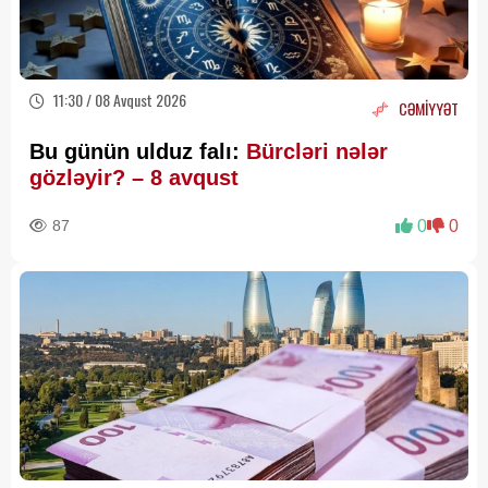
11:30 / 08 Avqust 2026
CƏMİYYƏT
Bu günün ulduz falı:
Bürcləri nələr
gözləyir? – 8 avqust
87
0
0