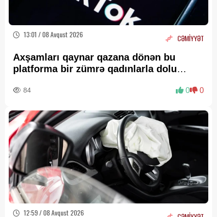
13:01 / 08 Avqust 2026
CƏMİYYƏT
Axşamları qaynar qazana dönən bu
platforma bir zümrə qadınlarla dolu
olur...
84
0
0
12:59 / 08 Avqust 2026
CƏMİYYƏT