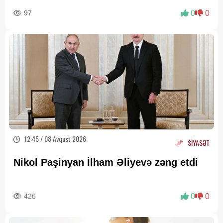
cızılır”..
97
0
0
12:45 / 08 Avqust 2026
SİYASƏT
Nikol Paşinyan İlham Əliyevə zəng etdi
426
0
0