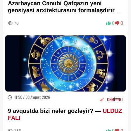
Azərbaycan Cənubi Qafqazın yeni
geosiyasi arxitekturasını formalaşdırır –
RƏY
78
0
0
11:50 / 08 Avqust 2026
CƏMİYYƏT
9 avqustda bizi nələr gözləyir? —
ULDUZ
FALI
136
0
0