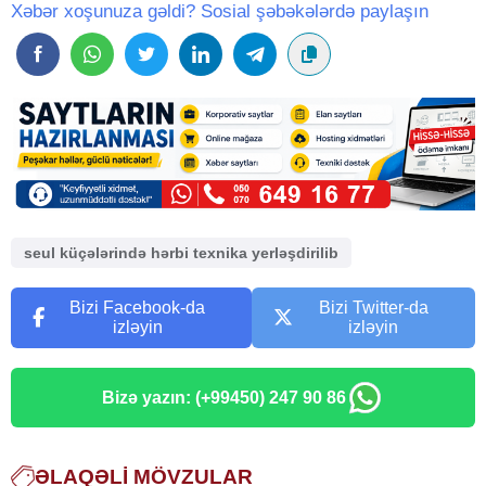
Xəbər xoşunuza gəldi? Sosial şəbəkələrdə paylaşın
seul küçələrində hərbi texnika yerləşdirilib
Bizi Facebook-da
Bizi Twitter-da
izləyin
izləyin
Bizə yazın: (+99450) 247 90 86
ƏLAQƏLI MÖVZULAR