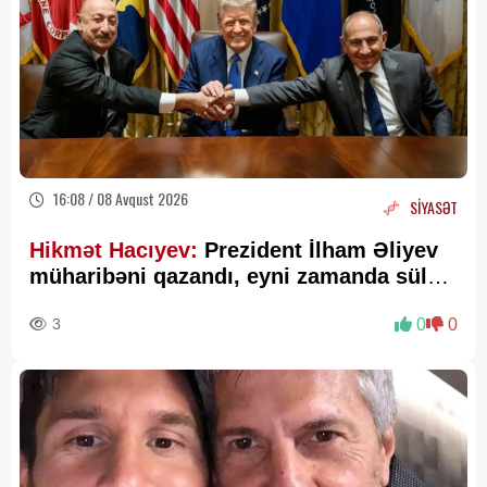
16:08 / 08 Avqust 2026
SİYASƏT
Hikmət Hacıyev:
Prezident İlham Əliyev
müharibəni qazandı, eyni zamanda sülhü
də qazandı - VİDEO
3
0
0