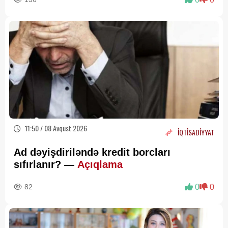
11:50 / 08 Avqust 2026
İQTİSADİYYAT
Ad dəyişdiriləndə kredit borcları
sıfırlanır? —
Açıqlama
82
0
0