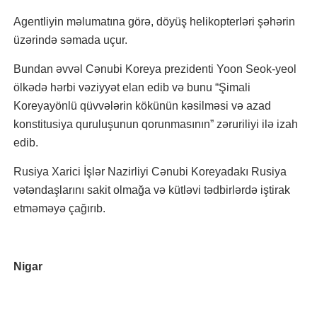
Agentliyin məlumatına görə, döyüş helikopterləri şəhərin
üzərində səmada uçur.
Bundan əvvəl Cənubi Koreya prezidenti Yoon Seok-yeol
ölkədə hərbi vəziyyət elan edib və bunu “Şimali
Koreyayönlü qüvvələrin kökünün kəsilməsi və azad
konstitusiya quruluşunun qorunmasının” zəruriliyi ilə izah
edib.
Rusiya Xarici İşlər Nazirliyi Cənubi Koreyadakı Rusiya
vətəndaşlarını sakit olmağa və kütləvi tədbirlərdə iştirak
etməməyə çağırıb.
Nigar