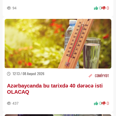
94
0
0
12:13 / 08 Avqust 2026
CƏMİYYƏT
Azərbaycanda bu tarixdə 40 dərəcə isti
OLACAQ
437
0
0