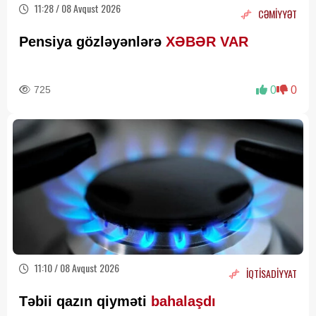
11:28 / 08 Avqust 2026
CƏMİYYƏT
Pensiya gözləyənlərə
XƏBƏR VAR
725
0
0
11:10 / 08 Avqust 2026
İQTİSADİYYAT
Təbii qazın qiyməti
bahalaşdı