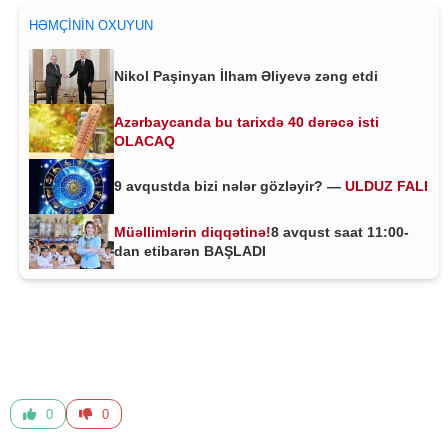
HƏMÇININ OXUYUN
Nikol Paşinyan İlham Əliyevə zəng etdi
Azərbaycanda bu tarixdə 40 dərəcə isti
OLACAQ
9 avqustda bizi nələr gözləyir? —
ULDUZ FALI
Müəllimlərin diqqətinə!
8 avqust saat 11:00-
dan etibarən BAŞLADI
0
0