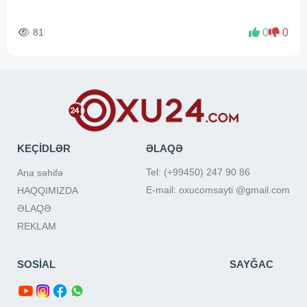
81
0
0
KEÇİDLƏR
ƏLAQƏ
Tel: (+99450) 247 90 86
Ana səhifə
E-mail: oxucomsayti @gmail.com
HAQQIMIZDA
ƏLAQƏ
REKLAM
SOSİAL
SAYĞAC