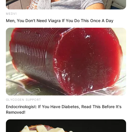
18:09 / 06 Avqust 2026
CƏMİYYƏT
MEDVI
Azərbaycandakı ali təhsilli insanların
Men, You Don't Need Viagra If You Do This Once A Day
sayı - AÇIQLANDI
70
0
0
GLYCOGEN SUPPORT
Endocrinologist: If You Have Diabetes, Read This Before It's
17:55 / 06 Avqust 2026
Removed!
CƏMİYYƏT
Azərbaycanda BOKT
ləğv olundu