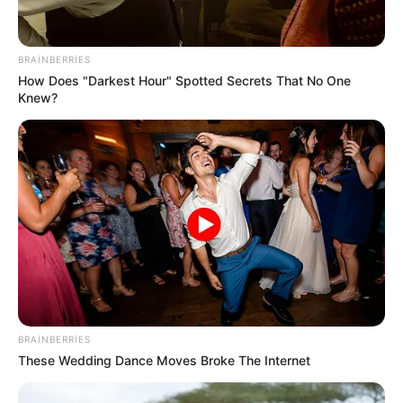
BRAINBERRIES
How Does "Darkest Hour" Spotted Secrets That No One
Knew?
Digər xəbərlər
BRAINBERRIES
These Wedding Dance Moves Broke The Internet