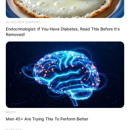
GLYCOGEN SUPPORT
Endocrinologist: If You Have Diabetes, Read This Before It's
19:59 / 06 Avqust 2026
Removed!
CƏMİYYƏT
Bu məktəblər üzrə vakansiya seçimi
başlayır
56
0
0
MEDVI
Men 45+ Are Trying This To Perform Better