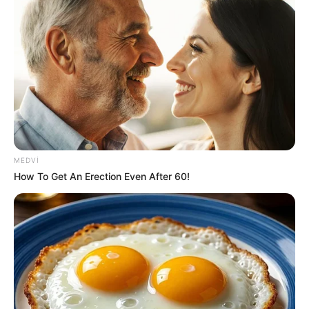
20:34 / 06 Avqust 2026
CƏMİYYƏT
MEDVI
Sürücülərin nəzərinə: Bu küçələrdə
How To Get An Erection Even After 60!
hərəkət
TAM MƏHDUDLAŞDIRILIR
56
0
0