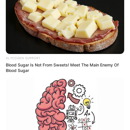
78
0
0
GLYCOGEN SUPPORT
Blood Sugar Is Not From Sweets! Meet The Main Enemy Of
Blood Sugar
17:35 / 06 Avqust 2026
CƏMİYYƏT
Başqalarının sənədləri ilə sərhədi
keçmək
istədilər
68
0
0