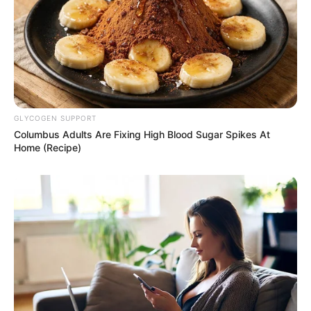
GLYCOGEN SUPPORT
Columbus Adults Are Fixing High Blood Sugar Spikes At
Home (Recipe)
18:41 / 06 Avqust 2026
CƏMİYYƏT
İcra başçısı üç qurumu birləşdirdi,
yeni
rəis təyin etdi
74
0
0