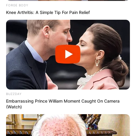
FORGE BODY
Knee Arthritis: A Simple Tip For Pain Relief
19:05 / 06 Avqust 2026
CƏMİYYƏT
Bəzi marşrutların hərəkət
istiqamətləri
BUZZDAY
dəyişdi
Embarrassing Prince William Moment Caught On Camera
(Watch)
60
0
0