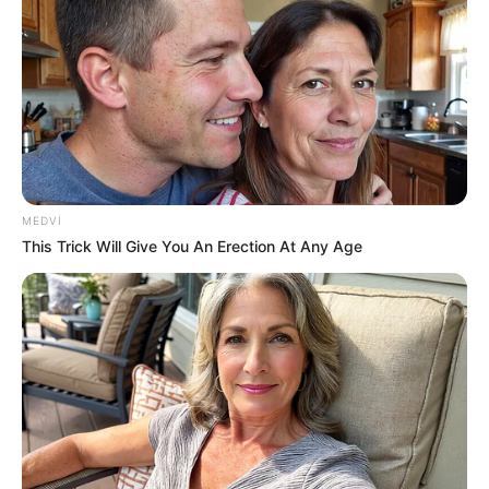
18:34 / 06 Avqust 2026
CƏMİYYƏT
Əslində, Rəşad müəllim bir el məsəlində
deyildiyi kimi:
"Quşu gözündən
vurmuşdu"
78
0
0
MEDVI
This Trick Will Give You An Erection At Any Age