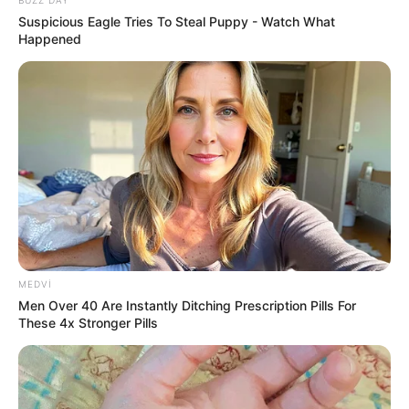
BUZZ DAY
Suspicious Eagle Tries To Steal Puppy - Watch What
19:37 / 06 Avqust 2026
CƏMİYYƏT
Happened
Nazirlik küləklə bağlı XƏBƏRDARLIQ
ETDİ -
Dənizə GİRMƏYİN
64
0
0
MEDVI
Men Over 40 Are Instantly Ditching Prescription Pills For
These 4x Stronger Pills
19:30 / 06 Avqust 2026
CƏMİYYƏT