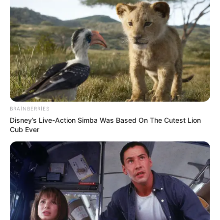
21:43 / 06 Avqust 2026
CƏMİYYƏT
Əhalinin diqqətinə! Bu tarixdən havalar
SƏRİNLƏŞİR
BRAINBERRIES
Disney’s Live-Action Simba Was Based On The Cutest Lion
1
0
0
Cub Ever