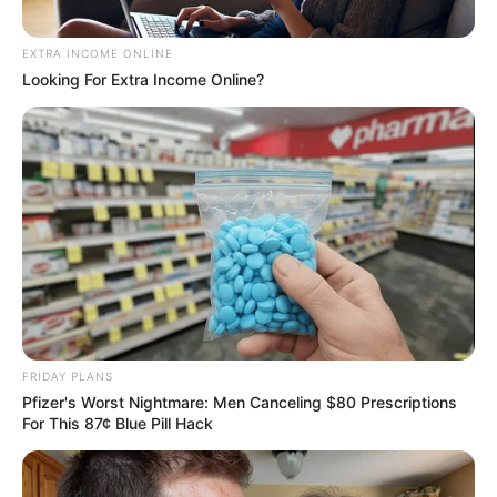
EXTRA INCOME ONLINE
Looking For Extra Income Online?
18:40 / 06 Avqust 2026
SİYASƏT
Zaur TikTok-dadır, Rəşad Məcid isə
tarixdə -
Turan Etibaroğlu yazır…
257
1
0
FRIDAY PLANS
Pfizer's Worst Nightmare: Men Canceling $80 Prescriptions
For This 87¢ Blue Pill Hack