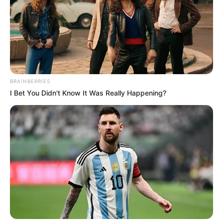
Qaydalar TƏSDİQLƏNDİ:
1 sentyabr 2026-cı il
tarixindən qüvvəyə minəcək
"Qaçqınkom" aylıq müavinətlə bağlı
RƏSMİ
AÇIQLAMA YAYDI
BRAINBERRIES
I Bet You Didn't Know It Was Really Happening?
0
0
Xəbər xoşunuza gəldi? Sosial şəbəkələrdə paylaşın
Azərbaycan Hava Yolları
Gəncə
Sankt-Peterburq