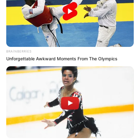
BRAINBERRIES
Unforgettable Awkward Moments From The Olympics
CƏMİYYƏT
706
31.05.2026, 00:26
"Azərbaycan Hava Yolları" QSC (AZAL) Gəncə -
Sankt-Peterburq - Gəncə marşrutu üzrə mövsümi