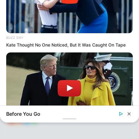
95
0
0
BUZZ DAY
Kate Thought No One Noticed, But It Was Caught On Tape
KEÇİDLƏR
ƏLAQƏ
Tel: (+99450) 247 90 86
Ana səhifə
E-mail: oxucomsayti @gmail.com
HAQQIMIZDA
ƏLAQƏ
REKLAM
SOSİAL
SAYĞAC
Before You Go
INSTANTHUB
Melania Trump Moments We Can't Believe Were Caught On