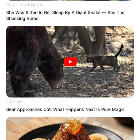
GOOD TO KNOW THIS
She Was Bitten In Her Sleep By A Giant Snake — See The
Shocking Video
18:45 / 06 Avqust 2026
BUZZDAY
CƏMİYYƏT
Bear Approaches Cat: What Happens Next Is Pure Magic
İcra başçısı üç qurumu birləşdirdi, yeni
rəis təyin etdi -
FOTO
93
0
0