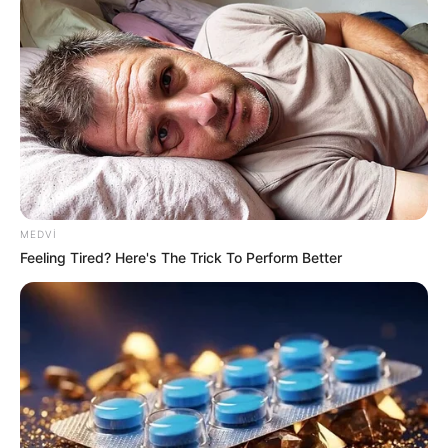
TƏCİLİ!
Türkiyə
qırıcıları havaya qaldırdı
- Nə baş verir?
50
0
0
MEDVI
Feeling Tired? Here's The Trick To Perform Better