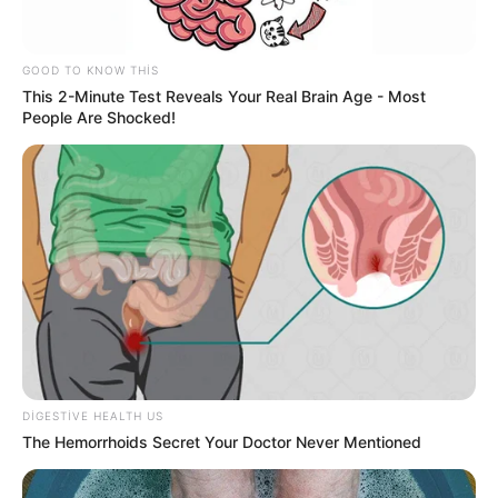
GOOD TO KNOW THIS
This 2-Minute Test Reveals Your Real Brain Age - Most
People Are Shocked!
17:15 / 06 Avqust 2026
CƏMİYYƏT
Bakı-Qazax yolunda qəza -
Yaralılar var -
VİDEO
93
0
0
DIGESTIVE HEALTH US
The Hemorrhoids Secret Your Doctor Never Mentioned