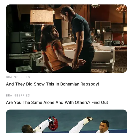
Yeni təyin olunan müavin KİMDİR?
—
FOTO
BRAINBERRIES
And They Did Show This In Bohemian Rapsody!
BRAINBERRIES
Are You The Same Alone And With Others? Find Out
AZAL Gəncə - Sankt-Peterburq uçuşlarını
bərpa edib