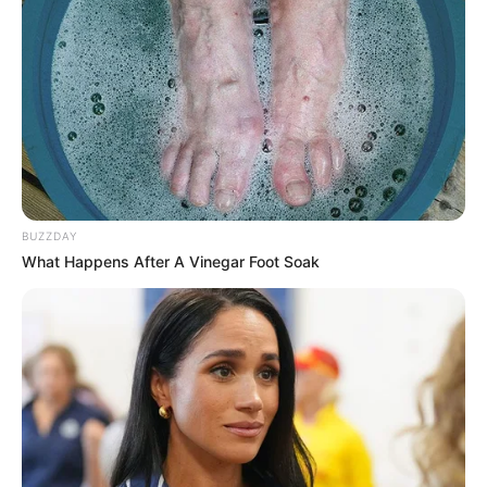
16:55 / 06 Avqust 2026
CƏMİYYƏT
Dövlət dəstəyi almaq istəyən özəl
bağçalar üçün
şərt açıqlandı
BUZZDAY
What Happens After A Vinegar Foot Soak
82
0
0