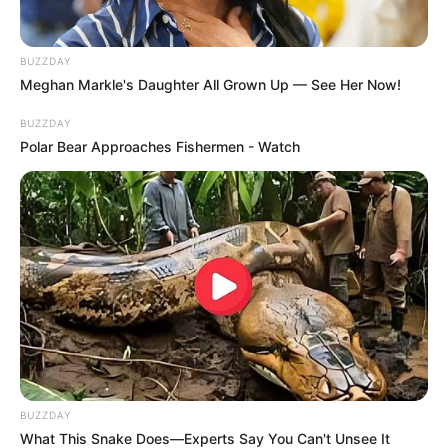
16:40 / 06 Avqust 2026
CƏMİYYƏT
BUZZDAY
Meghan Markle's Daughter All Grown Up — See Her Now!
Kiberhücumçular brauzer yeniləməsi adı
ilə
virus yayırlar
BUZZDAY
Polar Bear Approaches Fishermen - Watch
91
0
0
BUZZDAY
16:15 / 06 Avqust 2026
SİYASƏT
What This Snake Does—Experts Say You Can't Unsee It