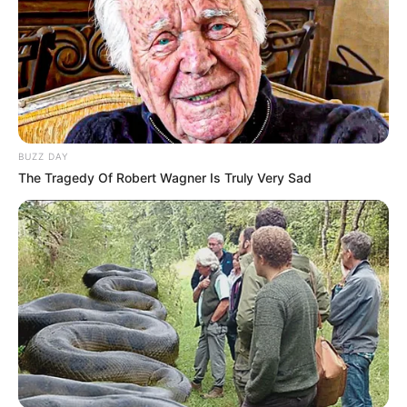
18:47 / 06 Avqust 2026
CƏMİYYƏT
BUZZ DAY
The Tragedy Of Robert Wagner Is Truly Very Sad
Əmək pensiyalarında və bu
müavinətlərdə ARTIM OLACAQ -
Deputat
AÇIQLADI
593
0
0