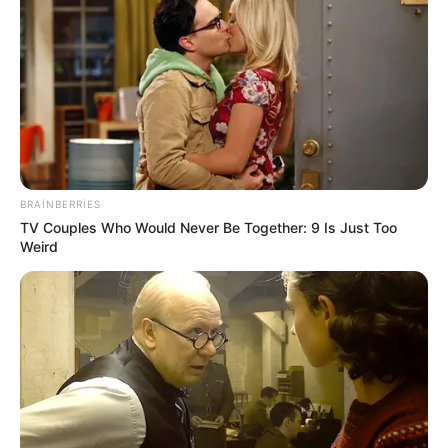
başlayır
06 Avqust 2026, 19:59
BRAINBERRIES
TV Couples Who Would Never Be Together: 9 Is Just Too
Weird