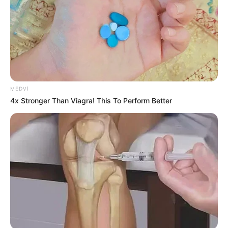
Xanım Sultanova yüksək vəzifəyə təyin
edildi
78
0
0
MEDVI
4x Stronger Than Viagra! This To Perform Better
19:09 / 06 Avqust 2026
CƏMİYYƏT
Şəxs məcburi nikahda saxlanıla bilərmi?
—
Vəkildən AÇIQLAMA
61
0
0