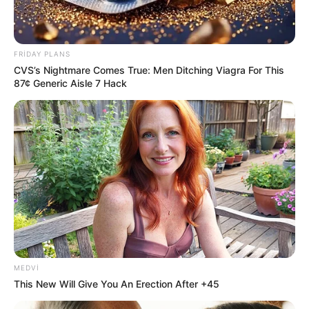
FRIDAY PLANS
CVS’s Nightmare Comes True: Men Ditching Viagra For This
87¢ Generic Aisle 7 Hack
20:44 / 06 Avqust 2026
SİYASƏT
Zelenski Ceyhun Bayramovu
qəbul edib
MEDVI
62
0
0
This New Will Give You An Erection After +45