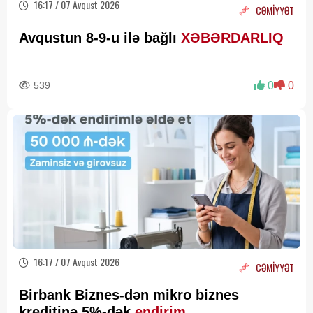
16:17 / 07 Avqust 2026
CƏMİYYƏT
Avqustun 8-9-u ilə bağlı
XƏBƏRDARLIQ
539
0
0
16:17 / 07 Avqust 2026
CƏMİYYƏT
Birbank Biznes-dən mikro biznes
kreditinə 5%-dək
endirim