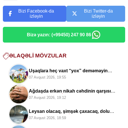
Bizi Facebook-da
Bizi Twitter-da
izləyin
izləyin
Bizə yazın: (+99450) 247 90 86
ƏLAQƏLI MÖVZULAR
Uşaqlara heç vaxt “yox” deməməyin
təhlükəli fəsadı –
Psixoloqdan
07 Avqust 2026, 19:55
valideynlərə XƏBƏRDARLIQ
Ağdaşda erkən nikah cəhdinin qarşısı
alındı:
Toy TƏXİRƏ SALINDI
07 Avqust 2026, 19:12
Leysan olacaq, şimşək çaxacaq, dolu
düşəcək —
ƏHALİYƏ XƏBƏRDARLIQ
07 Avqust 2026, 18:59