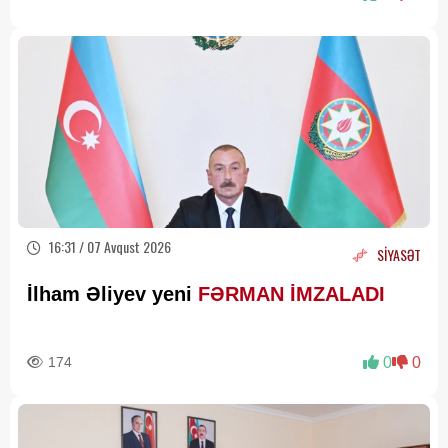
16:31 / 07 Avqust 2026
SİYASƏT
İlham Əliyev yeni
FƏRMAN İMZALADI
174
0
0