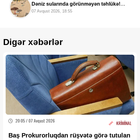
Dəniz sularında görünməyən təhlükə!
Həkimlər XƏBƏRDARLIQ edir
07 Avqust 2026, 18:55
Digər xəbərlər
20:05 / 07 Avqust 2026
KRİMİNAL
Baş Prokurorluqdan rüşvətə görə tutulan