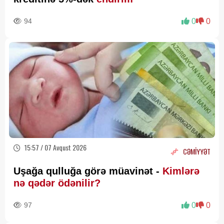
94
0
0
15:57 / 07 Avqust 2026
CƏMİYYƏT
Uşağa qulluğa görə müavinət -
Kimlərə
nə qədər ödənilir?
97
0
0