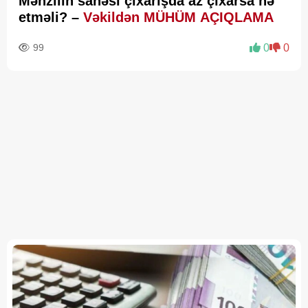
Mənzilin sahəsi çıxarışda az çıxarsa nə
etməli? –
Vəkildən MÜHÜM AÇIQLAMA
99
0
0