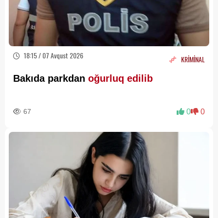
18:15 / 07 Avqust 2026
KRİMİNAL
Bakıda parkdan
oğurluq edilib
67
0
0