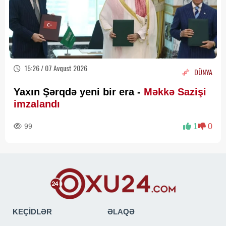
15:26 / 07 Avqust 2026
DÜNYA
Yaxın Şərqdə yeni bir era -
Məkkə Sazişi
imzalandı
99
1
0
KEÇİDLƏR
ƏLAQƏ