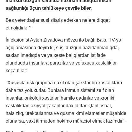
məhsul düzgün şəraitdə hazırlanmadıqda insan
sağlamlığı üçün təhlükəyə çevrilə bilər.
Bəs vətəndaşlar suşi sifariş edərkən nələrə diqqət
etməlidirlər?
İnfeksionist Aytən Ziyadova mövzu ilə bağlı Baku TV-yə
açıqlamasında deyib ki, suşi düzgün hazırlanmadıqda,
saxlanılmadıqda və ya xəstə balıqlardan istifadə
olunduqda insanlara parazitar və yoluxucu xəstəliklər
keçə bilər:
"Xüsusilə risk qrupuna daxil olan şəxslər bu xəstəliklərə
daha tez yoluxurlar. Bunlara immun sistemi zəif olan
insanlar, onkoloji xəstələr, hamilə qadınlar və xroniki
xəstəlikdən əziyyət çəkənlər daxildirlər. Qanlı ishal,
halsızlıq, ürəkbulanma və qusma kimi əlamətlər müşahidə
olunarsa, vaxt itirmədən həkimə müraciət etmək lazımdır".