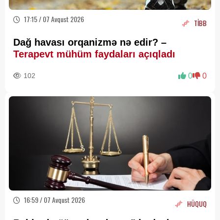
17:15 / 07 Avqust 2026
TİBB
Dağ havası orqanizmə nə edir? –
Terapevt mühüm faydaları açıqladı
102
0
0
16:59 / 07 Avqust 2026
HÜQUQ