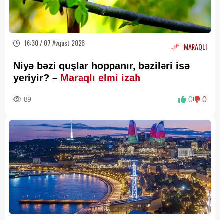
16:30 / 07 Avqust 2026
MARAQLI
Niyə bəzi quşlar hoppanır, bəziləri isə
yeriyir? –
Maraqlı elmi izah
89
0
0