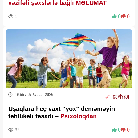
vəzifəli şəxslərlə bağlı MƏLUMAT
1
0
0
19:55 / 07 Avqust 2026
CƏMİYYƏT
Uşaqlara heç vaxt “yox” deməməyin
təhlükəli fəsadı –
Psixoloqdan
valideynlərə XƏBƏRDARLIQ
32
0
0