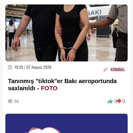
19:35 / 07 Avqust 2026
KRİMİNAL
Tanınmış "tiktok"er Bakı aeroportunda
saxlanıldı -
FOTO
50
0
0