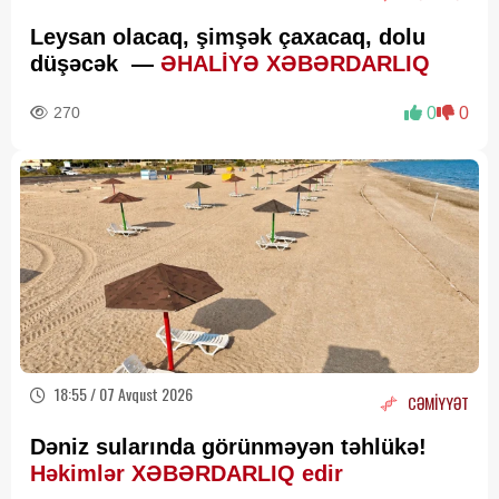
Leysan olacaq, şimşək çaxacaq, dolu
düşəcək —
ƏHALİYƏ XƏBƏRDARLIQ
270
0
0
18:55 / 07 Avqust 2026
CƏMİYYƏT
Dəniz sularında görünməyən təhlükə!
Həkimlər XƏBƏRDARLIQ edir