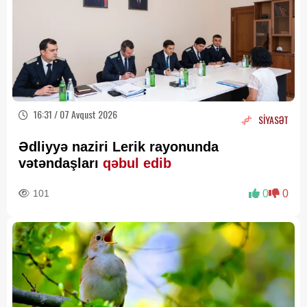
16:31 / 07 Avqust 2026
SİYASƏT
Ədliyyə naziri Lerik rayonunda
vətəndaşları
qəbul edib
101
0
0