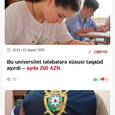
18:43 / 07 Avqust 2026
CƏMİYYƏT
Bu universitet tələbələrə xüsusi təqaüd
ayırdı –
ayda 200 AZN
70
0
0