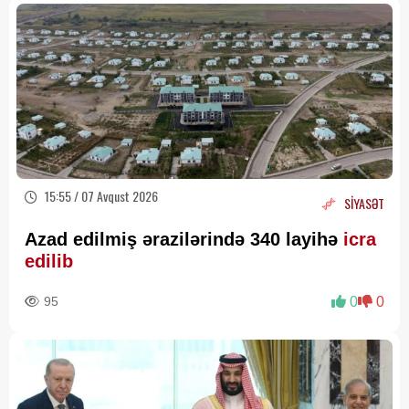
15:55 / 07 Avqust 2026
SİYASƏT
Azad edilmiş ərazilərində 340 layihə
icra
edilib
95
0
0