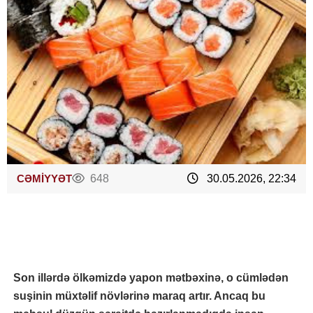
CƏMİYYƏT
648
30.05.2026, 22:34
Son illərdə ölkəmizdə yapon mətbəxinə, o cümlədən
suşinin müxtəlif növlərinə maraq artır. Ancaq bu