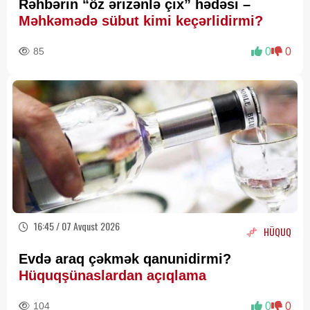
Rəhbərin “öz ərizənlə çıx” hədəsi –
Məhkəmədə sübut kimi keçərlidirmi?
85
0
0
16:45 / 07 Avqust 2026
HÜQUQ
Evdə araq çəkmək qanunidirmi?
Hüquqşünaslardan açıqlama
104
0
0