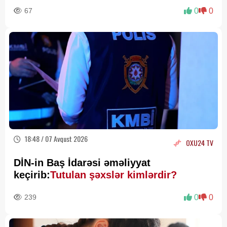
67
0
0
18:48 / 07 Avqust 2026
OXU24 TV
DİN-in Baş İdarəsi əməliyyat
keçirib:
Tutulan şəxslər kimlərdir?
239
0
0