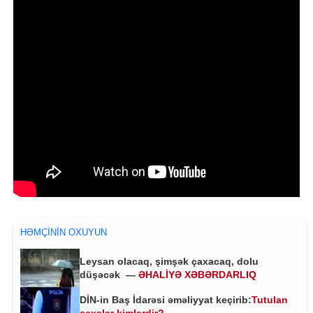
HƏMÇININ OXUYUN
Leysan olacaq, şimşək çaxacaq, dolu
düşəcək —
ƏHALİYƏ XƏBƏRDARLIQ
DİN-in Baş İdarəsi əməliyyat keçirib:
Tutulan
şəxslər kimlərdir?