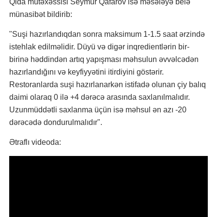
Qida mütəxəssisi Seymur Qafarov isə məsələyə belə
münasibət bildirib:
"Suşi hazırlandıqdan sonra maksimum 1-1.5 saat ərzində
istehlak edilməlidir. Düyü və digər inqredientlərin bir-
birinə həddindən artıq yapışması məhsulun əvvəlcədən
hazırlandığını və keyfiyyətini itirdiyini göstərir.
Restoranlarda suşi hazırlanarkən istifadə olunan çiy balıq
daimi olaraq 0 ilə +4 dərəcə arasında saxlanılmalıdır.
Uzunmüddətli saxlanma üçün isə məhsul ən azı -20
dərəcədə dondurulmalıdır".
Ətraflı videoda: