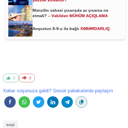
Mənzilin sahəsi çıxarışda az çıxarsa nə
etməli? –
Vəkildən MÜHÜM AÇIQLAMA
Avqustun 8-9-u ilə bağlı
XƏBƏRDARLIQ
0
0
Xəbər xoşunuza gəldi? Sosial şəbəkələrdə paylaşın
suşi