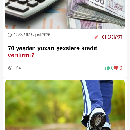
17:35 / 07 Avqust 2026
İQTİSADİYYAT
70 yaşdan yuxarı şəxslərə kredit
verilirmi?
104
0
0