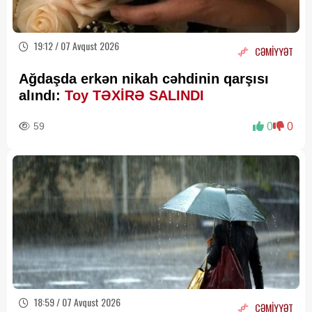
19:12 / 07 Avqust 2026
CƏMİYYƏT
Ağdaşda erkən nikah cəhdinin qarşısı
alındı:
Toy TƏXİRƏ SALINDI
59
0
0
18:59 / 07 Avqust 2026
CƏMİYYƏT