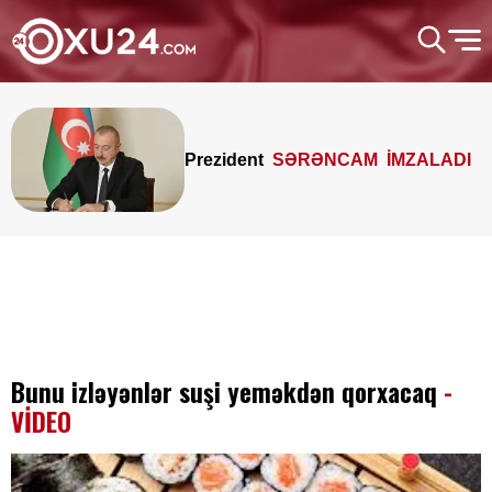
Prezident
SƏRƏNCAM İMZALADI
Bunu izləyənlər suşi yeməkdən qorxacaq
-
VİDEO