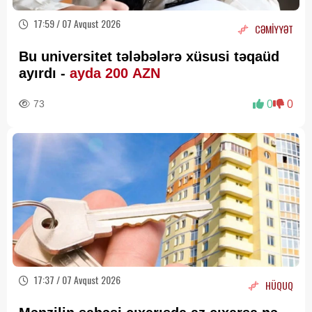
17:59 / 07 Avqust 2026
CƏMİYYƏT
Bu universitet tələbələrə xüsusi təqaüd
ayırdı -
ayda 200 AZN
73
0
0
17:37 / 07 Avqust 2026
HÜQUQ