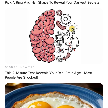
Pick A Ring And Nail Shape To Reveal Your Darkest Secrets!
00:12 / 07 Avqust 2026
CƏMİYYƏT
GOOD TO KNOW THIS
Bu 4 bürcü çətin günlər gözləyir
This 2-Minute Test Reveals Your Real Brain Age - Most
People Are Shocked!
44
0
0