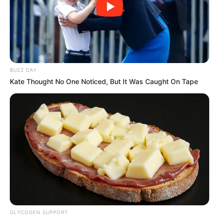
başlayır
67
0
0
BUZZ DAY
Kate Thought No One Noticed, But It Was Caught On Tape
19:37 / 06 Avqust 2026
CƏMİYYƏT
Nazirlik küləklə bağlı XƏBƏRDARLIQ
ETDİ -
Dənizə GİRMƏYİN
78
0
0
GLYCOGEN SUPPORT