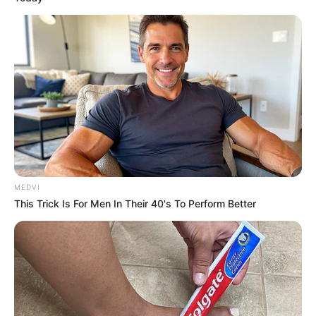
Paytaxtın bu ərazilərində
qaz olmayacaq
72
0
0
MEDVI
This Trick Is For Men In Their 40's To Perform Better
21:43 / 06 Avqust 2026
CƏMİYYƏT
Əhalinin diqqətinə! Bu tarixdən havalar
SƏRİNLƏŞİR