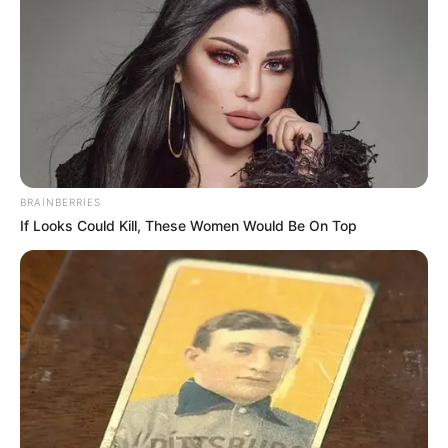
BRAINBERRIES
If Looks Could Kill, These Women Would Be On Top
CƏMİYYƏT
1151
29.05.2026, 17:48
Bakıda və Abşeron yarımadasında, eləcə də ölkənin
digər rayonlarında mayın 30-da gözlənilən dəyişkən