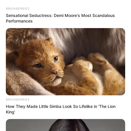
BRAINBERRIES
Sensational Seductress: Demi Moore's Most Scandalous
Performances
a və bu
İcra başçısı üç qurum
IM OLACAQ -
yeni rəis təyin etdi -
BRAINBERRIES
TƏCİLİ! Dolu, yağış, sel… - Səbəbi bu imiş -
How They Made Little Simba Look So Lifelike in 'The Lion
ŞOK AÇIQLAMA
King'