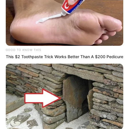
23:05 / 06 Avqust 2026
DÜNYA
Hörmüz boğazı ilə bağlı razılaşmanın
DETALLARI açıqlandı
59
0
0
GOOD TO KNOW THIS
This $2 Toothpaste Trick Works Better Than A $200 Pedicure
22:49 / 06 Avqust 2026
SİYASƏT