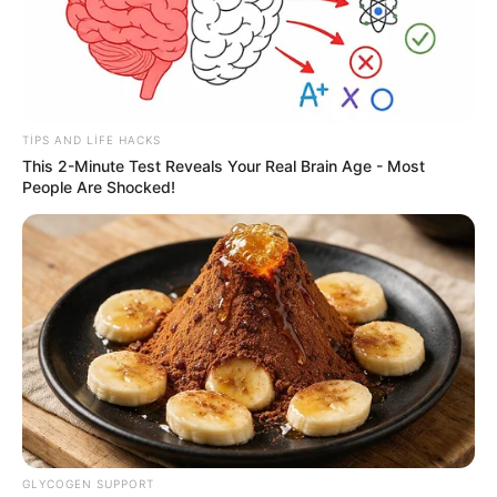
20:44 / 06 Avqust 2026
SİYASƏT
TIPS AND LIFE HACKS
This 2-Minute Test Reveals Your Real Brain Age - Most
Zelenski Ceyhun Bayramovu
qəbul edib
People Are Shocked!
85
0
0
GLYCOGEN SUPPORT