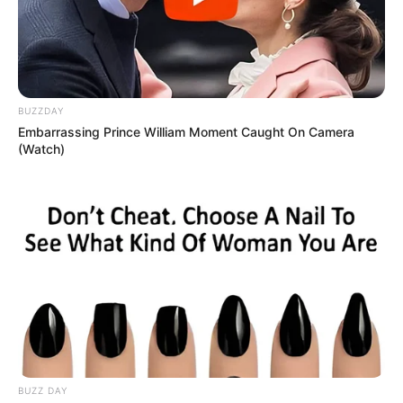
Bakıda yaşayanların DİQQƏTİNƏ!
7
avqust 2026-cı il saat 00:00-dan
etibarən...
179
0
0
BUZZDAY
Embarrassing Prince William Moment Caught On Camera
(Watch)
00:17 / 07 Avqust 2026
SİYASƏT
Prezidentdən AZAL-la bağlı -
Fərman
BUZZ DAY
117
0
0