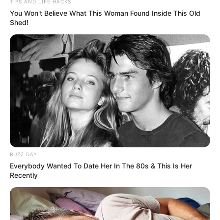
TIPS AND LIFE HACKS
You Won't Believe What This Woman Found Inside This Old
Shed!
00:02 / 07 Avqust 2026
CƏMİYYƏT
7 avqustda bizi nələr gözləyir? —
ULDUZ FALI
126
0
0
BUZZ DAY
Everybody Wanted To Date Her In The 80s & This Is Her
Recently