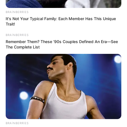
Sevinc Hüseynova Səidə Bəkirqızına uduzdu
—
Məhkəmə rədd etdi
BRAINBERRIES
It's Not Your Typical Family: Each Member Has This Unique
Trait!
BRAINBERRIES
Remember Them? These '90s Couples Defined An Era—See
The Complete List
0
0
Xəbər xoşunuza gəldi? Sosial şəbəkələrdə paylaşın
BRAINBERRIES