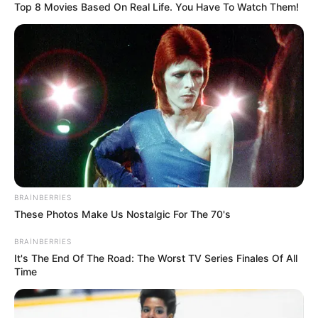
Top 8 Movies Based On Real Life. You Have To Watch Them!
Bakı
hava
yağış
külək
Bizi Facebook-da
Bizi Twitter-da
izləyin
izləyin
Bizə yazın: (+99450) 247 90 86
ƏLAQƏLI MÖVZULAR
Bakıda yaşayanların DİQQƏTİNƏ!
7
BRAINBERRIES
avqust 2026-cı il saat 00:00-dan etibarən...
07 Avqust 2026, 00:28
These Photos Make Us Nostalgic For The 70's
Bu 4 bürcü çətin günlər gözləyir
BRAINBERRIES
It's The End Of The Road: The Worst TV Series Finales Of All
07 Avqust 2026, 00:12
Time
7 avqustda bizi nələr gözləyir? —
ULDUZ
FALI
07 Avqust 2026, 00:02