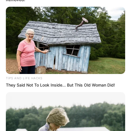
22:32 / 06 Avqust 2026
CƏMİYYƏT
Pensiya alanların
NƏZƏRİNƏ!
73
0
0
TIPS AND LIFE HACKS
They Said Not To Look Inside... But This Old Woman Did!