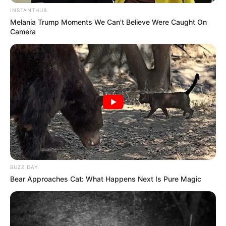
PROQNOZU
INSTANTHUB
Melania Trump Moments We Can't Believe Were Caught On
248
0
0
Camera
23:27 / 06 Avqust 2026
SİYASƏT
BUZZ DAY
"Yer kürəsinin cazibəsi bu tarixdə 7
Bear Approaches Cat: What Happens Next Is Pure Magic
saniyə yox olacaq"
- İddia
32
0
0