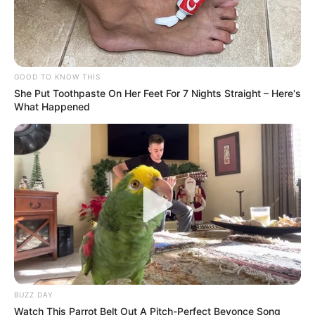
74
0
0
GOOD TO KNOW THIS
She Put Toothpaste On Her Feet For 7 Nights Straight – Here's
What Happened
21:12 / 06 Avqust 2026
CƏMİYYƏT
Bakıda bu dahilərin heykəlləri yoxdur
-
Nazirə müraciət edildi
215
0
0
BUZZ DAY
Watch This Parrot Belt Out A Pitch-Perfect Beyonce Song