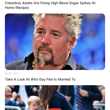
Columbus Adults Are Fixing High Blood Sugar Spikes At
20:34 / 06 Avqust 2026
Home (Recipe)
CƏMİYYƏT
Sürücülərin nəzərinə: Bu küçələrdə
hərəkət
TAM MƏHDUDLAŞDIRILIR
67
0
0
BUZZ DAY
Take A Look At Who Guy Fieri Is Married To
19:59 / 06 Avqust 2026
CƏMİYYƏT
Bu məktəblər üzrə vakansiya seçimi