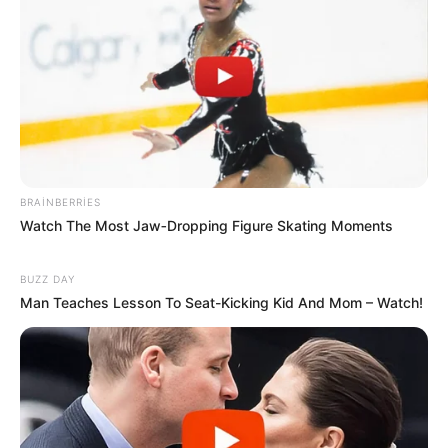
Sabah bu yerlərə leysan yağacaq -
hava
PROQNOZU
06 Avqust 2026, 23:54
Digər xəbərlər
BRAINBERRIES
Watch The Most Jaw‑Dropping Figure Skating Moments
BUZZ DAY
Man Teaches Lesson To Seat-Kicking Kid And Mom – Watch!
00:28 / 07 Avqust 2026
CƏMİYYƏT