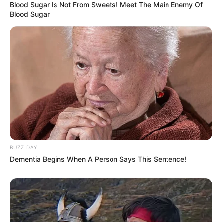
Blood Sugar Is Not From Sweets! Meet The Main Enemy Of
Blood Sugar
19:30 / 06 Avqust 2026
CƏMİYYƏT
Xanım Sultanova yüksək vəzifəyə təyin
BUZZ DAY
edildi
Dementia Begins When A Person Says This Sentence!
94
0
0