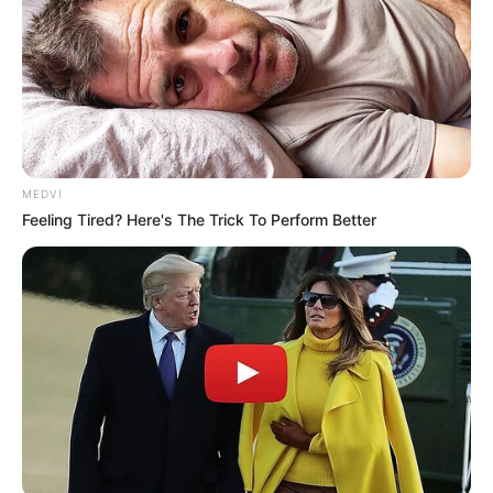
23:56 / 06 Avqust 2026
HÜQUQ
Sevinc Hüseynova Səidə Bəkirqızına
uduzdu —
Məhkəmə rədd etdi
60
0
0
MEDVI
Feeling Tired? Here's The Trick To Perform Better
23:54 / 06 Avqust 2026
CƏMİYYƏT
Sabah bu yerlərə leysan yağacaq -
hava