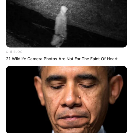
OHI BLOG
21 Wildlife Camera Photos Are Not For The Faint Of Heart
23:27 / 06 Avqust 2026
CƏMİYYƏT
Stressin bədəninizdə yaratdığı
gizli
təhlükələr
46
0
0