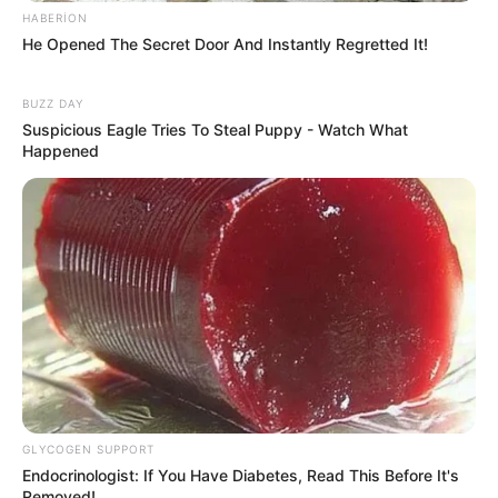
HABERION
Ceyhun Bayramov: Zelenski Ukraynaya
He Opened The Secret Door And Instantly Regretted It!
göstərdiyi humanitar yardımla bağlı
Prezident İlham Əliyevə təşəkkür edib
74
0
0
BUZZ DAY
Suspicious Eagle Tries To Steal Puppy - Watch What
Happened
GLYCOGEN SUPPORT
Endocrinologist: If You Have Diabetes, Read This Before It's
Removed!