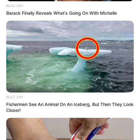
BUZZ DAY
Barack Finally Reveals What's Going On With Michelle
23:07 / 06 Avqust 2026
CƏMİYYƏT
Azərbaycanda qumar asılılığının
müalicəsi harada aparılır?-
Rəsmi
Açıqlama
62
0
0
BUZZ DAY
Fishermen See An Animal On An Iceberg, But Then They Look
Closer!