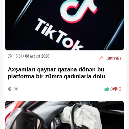
13:01 / 08 Avqust 2026
CƏMİYYƏT
Axşamları qaynar qazana dönən bu
platforma bir zümrə qadınlarla dolu
olur...
98
0
0