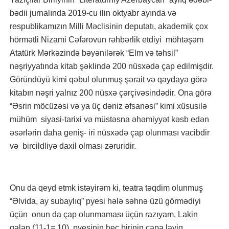
bədii jurnalında 2019-cu ilin oktyabr ayında və
respublikamızın Milli Məclisinin deputatı, akademik çox
hörmətli Nizami Cəfərovun rəhbərlik etdiyi möhtəşəm
Atatürk Mərkəzində bəyənilərək “Elm və təhsil”
nəşriyyatında kitab şəklində 200 nüsxədə çap edilmişdir.
Göründüyü kimi qəbul olunmuş şərait və qaydaya görə
kitabın nəşri yalnız 200 nüsxə çərçivəsindədir. Ona görə
“Əsrin möcüzəsi və ya üç dəniz əfsanəsi” kimi xüsusilə
mühüm siyasi-tarixi və müstəsna əhəmiyyət kəsb edən
əsərlərin daha geniş- iri nüsxədə çap olunması vacibdir
və bircildliyə daxil olması zəruridir.
Onu da qeyd etmk istəyirəm ki, teatra təqdim olunmuş
“Əlvida, ay subaylıq” pyesi hələ səhnə üzü görmədiyi
üçün onun da çap olunmaması üçün razıyam. Lakin
qalan (11-1= 10) pyesinin heç birinin çapa layiq