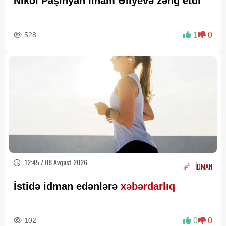
Nikol Paşinyan İlham Əliyevə zəng etdi
528
1
0
12:45 / 08 Avqust 2026
İDMAN
İstidə idman edənlərə
xəbərdarlıq
102
0
0