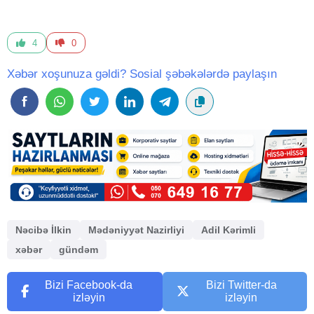
4
0
Xəbər xoşunuza gəldi? Sosial şəbəkələrdə paylaşın
Nəcibə İlkin
Mədəniyyət Nazirliyi
Adil Kərimli
xəbər
gündəm
Bizi Facebook-da
Bizi Twitter-da
izləyin
izləyin