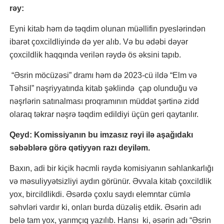
rəy:
Eyni kitab həm də təqdim olunan müəllifin pyeslərindən
ibarət çoxcildliyində də yer alıb. Və bu ədəbi dəyər
çoxcildlik haqqında verilən rəydə ös əksini tapıb.
“Əsrin möcüzəsi” dramı həm də 2023-cü ildə “Elm və
Təhsil” nəşriyyatında kitab şəklində çap olunduğu və
nəşrlərin satınalması proqramının müddət şərtinə zidd
olaraq təkrar nəşrə təqdim edildiyi üçün geri qaytarılır.
Qeyd: Komissiyanın bu imzasız rəyi ilə aşağıdakı
səbəblərə görə qətiyyən razı deyiləm.
Baxın, adi bir kiçik həcmli rəydə komisiyanın səhlankarlığı
və məsuliyyətsizliyi aydın görünür. Əvvala kitab çoxcildlik
yox, bircildlikdi. Əsərdə çoxlu saydı elemntar cümlə
səhvləri vardır ki, onları burda düzəliş etdik. Əsərin adı
belə tam yox, yarımçıq yazılıb. Hansı ki, əsərin adı “Əsrin