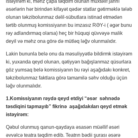
istəyirəm ki, məhz çapa təqdim olunan müxtəlif janrlı
əsərlərin hər birindən kifayət qədər statlar gətirməklə tələb
olunan təkzibolunmaz dəlil-sübutlara istinad etmədən
tərtib olunmuş komissiyanın bu imzasız RƏY-i ( əgər bunu
rəy adlandırmaq olarsa) heç bir hüquqi qüvvəyə malik
deyil və məhz ona görə də mütləq ləğv olunmalıdır.
Lakin bununla belə onu da məsuliyyətlə bildirmk istəyirəm
ki, yuxarıda qeyd olunan, qətiyyən bağışlanmaz qüsurlara
göz yumsaq belə komissiyanın bu rəyi aşağıdakı konkret,
təkzibolunmaz faktlara görə tamamilə səhv olduğu üçün
ləğv olunmalıdır.
1.Komissiyanın rəydə qeyd etdiyi “əsər səhnədə
təsdiqini tapmayıb” fikrinə aşağıdakıları qeyd etmək
istəyirəm:
Qəbul olunmuş qanun-qaydaya əsasən müəllif əsəri
əvvəlcə teatra təqdim edib. Teatrın bədii şurası əsərə