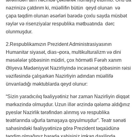
nəzrinizə çatdırım ki, müəllifin bütün qeyd olunan və
çapa təqdim olunan əsərləri barədə çoxlu sayda müsbət
rəylər və risenziyalar respublika mətbuatında dərc
olunmuşdur.
2.Respublikamızın Prezident Administrasiyasının
Humanitar siyasət, dias¬pora, multikulturalizm və dini
məsələlər şöbəsinin müdiri, çox hörmətli Fərəh xanım
Əliyeva Mədəniyyət Nazirliyində incəsənət şöbəsinin rəisi
vəzifəsində çalışarkən Nazirliyin adından müəllifə
ünvanladığı məktublarda qeyd olunur:
“Sizin yaradıcılıq fəaliyyətiniz hər zaman Nazirliyin diqqət
mərkəzində olmuşdur. Uzun illər ərzində qələmə aldığınız
pyeslər Nazirlik tərəfindən alınmış və respublika
teatrlarında uğurla tamaşaya qoyulmuşdur”. Teatr sənəti
sahəsindəki fəaliyyətinizə görə Prezident təqaüdünə
təqdim olmağınız barədə xahişiniz imkan daxilində