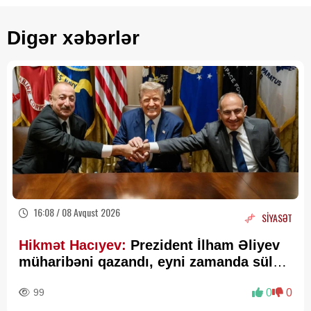
Digər xəbərlər
16:08 / 08 Avqust 2026
SİYASƏT
Hikmət Hacıyev:
Prezident İlham Əliyev
müharibəni qazandı, eyni zamanda sülhü
də qazandı - VİDEO
99
0
0