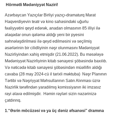
Hörmətli Mədəniyyət Naziri!
Azərbaycan Yazıçılar Birliyi yazıçı-dramaturq Marat
Haqverdiyevin teatr və kino sahəsindəki uğurlu
fəaliyyətini qeyd edərək, anadan olmasının 85 illiyi ilə
əlaqədar onun qələmə aldığı yeni bir pyesini
səhnələşdirilməsi ilə qeyd edilməsini və seçilmiş
əsərlərinin bir cilidliyinin nəşr olunmasını Mədəniyyət
Nazirliyindən xahiş etmişdir (21.06.2022). Bu məsələyə
Mədəniyyət Nazirliyinin kitab sənayesi şöbəsində baxılıb.
Və nəticədə kitab sənayesi şöbəsindən müəllifin aldığı
cavaba (28 may 2024-cü il tarixli məktuba) Nəşr Planının
Tərtibi və Nəşriyyat Məhsullarının Satın Alınması üzrə
Nazirlik tərəfindən yaradılmış komissiyanın iki imzasız
rəyi əlavə edilmişdir. Həmin rəyləri sizin nəzərinizə
çatdırırıq.
1.“Əsrin möcüzəsi və ya üç dəniz əfsanəsi” dramına