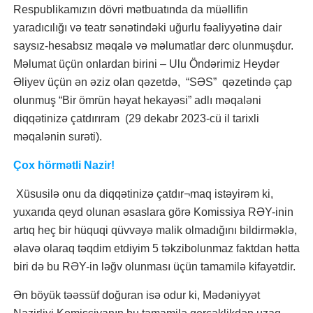
Respublikamızın dövri mətbuatında da müəllifin
yaradıcılığı və teatr sənətindəki uğurlu fəaliyyətinə dair
saysız-hesabsız məqalə və məlumatlar dərc olunmuşdur.
Məlumat üçün onlardan birini – Ulu Öndərimiz Heydər
Əliyev üçün ən əziz olan qəzetdə, “SƏS” qəzetində çap
olunmuş “Bir ömrün həyat hekayəsi” adlı məqaləni
diqqətinizə çatdırıram (29 dekabr 2023-cü il tarixli
məqalənin surəti).
Çox hörmətli Nazir!
Xüsusilə onu da diqqətinizə çatdır¬maq istəyirəm ki,
yuxarıda qeyd olunan əsaslara görə Komissiya RƏY-inin
artıq heç bir hüquqi qüvvəyə malik olmadığını bildirməklə,
əlavə olaraq təqdim etdiyim 5 təkzibolunmaz faktdan hətta
biri də bu RƏY-in ləğv olunması üçün tamamilə kifayətdir.
Ən böyük təəssüf doğuran isə odur ki, Mədəniyyət