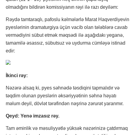
olmadığını bildirən komissiyanın rəyi ilə razı deyiləm:
Rəydə tamtaraqlı, pafoslu kəlmələrlə Marat Haqverdiyevin
pyeslərinin dramaturgiya üçün vacib olan tələblərə cavab
vermədiyini sübut etmək məqsədi ilə aşağıdakı yeganə,
tamamilə əsassız, sübutsuz və uydurma cümləyə istinad
edir:
İkinci rəy:
Nəzərə alsaq ki, pyes səhnədə təsdiqini tapmalıdır və
təqdim olunan pyeslərin əksəriyyətinin səhnə həyatı
məlum deyil, dövlət tərəfindən nəşrinə zərurət yaranmır.
Qeyd: Yenə imzasız rəy.
Tam əminlik və məsuliyyətlə yüksək nəzərinizə çatdırmaq