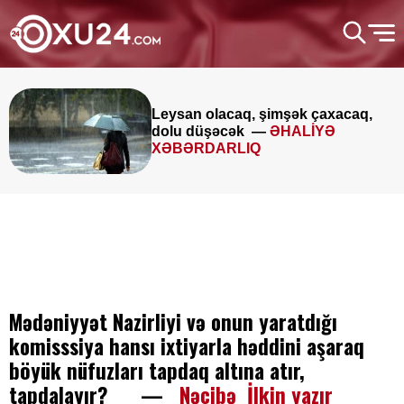
Leysan olacaq, şimşək çaxacaq,
dolu düşəcək —
ƏHALİYƏ
XƏBƏRDARLIQ
Mədəniyyət Nazirliyi və onun yaratdığı
komisssiya hansı ixtiyarla həddini aşaraq
böyük nüfuzları tapdaq altına atır,
tapdalayır? —
Nəcibə İlkin yazır