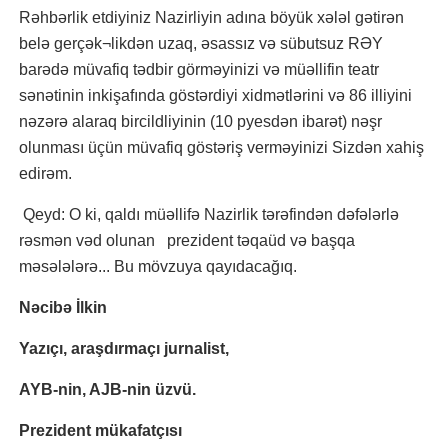
Rəhbərlik etdiyiniz Nazirliyin adına böyük xələl gətirən
belə gerçək¬likdən uzaq, əsassız və sübutsuz RƏY
barədə müvafiq tədbir görməyinizi və müəllifin teatr
sənətinin inkişafında göstərdiyi xidmətlərini və 86 illiyini
nəzərə alaraq bircildliyinin (10 pyesdən ibarət) nəşr
olunması üçün müvafiq göstəriş verməyinizi Sizdən xahiş
edirəm.
Qeyd: O ki, qaldı müəllifə Nazirlik tərəfindən dəfələrlə
rəsmən vəd olunan prezident təqaüd və başqa
məsələlərə... Bu mövzuya qayıdacağıq.
Nəcibə İlkin
Yazıçı, araşdırmaçı jurnalist,
AYB-nin, AJB-nin üzvü.
Prezident mükafatçısı