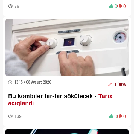
76
0
0
13:15 / 08 Avqust 2026
DÜNYA
Bu kombilər bir-bir söküləcək -
Tarix
açıqlandı
139
0
0