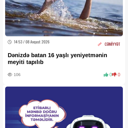
14:53 / 08 Avqust 2026
CƏMİYYƏT
Dənizdə batan 16 yaşlı yeniyetmənin
meyiti tapılıb
106
0
0