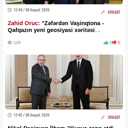
12:49 / 08 Avqust 2026
SİYASƏT
Zahid Oruc:
"Zəfərdən Vaşinqtona -
Qafqazın yeni geosiyasi xəritəsi
cızılır”..
129
0
0
12:45 / 08 Avqust 2026
SİYASƏT