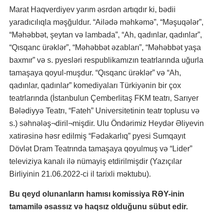
Marat Haqverdiyev yarım əsrdən artıqdır ki, bədii
yaradıcılıqla məşğuldur. “Ailədə məhkəmə”, “Məşuqələr”,
“Məhəbbət, şeytan və lambada”, “Ah, qadınlar, qadınlar”,
“Qısqanc ürəklər”, “Məhəbbət əzabları”, “Məhəbbət yaşa
baxmır” və s. pyesləri respublikamızın teatrlarında uğurla
tamaşaya qoyul-muşdur. “Qısqanc ürəklər” və “Ah,
qadınlar, qadınlar” komediyaları Türkiyənin bir çox
teatrlarında (İstanbulun Çemberlitaş FKM teatrı, Sarıyer
Bələdiyyə Teatrı, “Fateh” Universitetinin teatr toplusu və
s.) səhnələş¬diril¬mişdir. Ulu Öndərimiz Heydər Əliyevin
xatirəsinə həsr edilmiş “Fədakarlıq” pyesi Sumqayıt
Dövlət Dram Teatrında tamaşaya qoyulmuş və “Lider”
televiziya kanalı ilə nümayiş etdirilmişdir (Yazıçılar
Birliyinin 21.06.2022-ci il tarixli məktubu).
Bu qeyd olunanların hamısı komissiya RƏY-inin
tamamilə əsassız və haqsız olduğunu sübut edir.