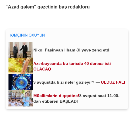
“Azad qələm” qəzetinin baş redaktoru
HƏMÇININ OXUYUN
Nikol Paşinyan İlham Əliyevə zəng etdi
Azərbaycanda bu tarixdə 40 dərəcə isti
OLACAQ
9 avqustda bizi nələr gözləyir? —
ULDUZ FALI
Müəllimlərin diqqətinə!
8 avqust saat 11:00-
dan etibarən BAŞLADI