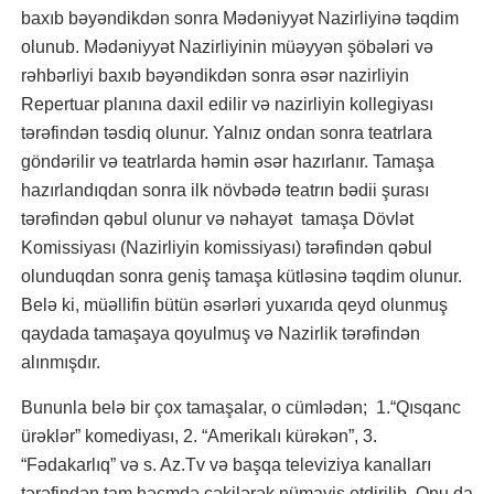
baxıb bəyəndikdən sonra Mədəniyyət Nazirliyinə təqdim
olunub. Mədəniyyət Nazirliyinin müəyyən şöbələri və
rəhbərliyi baxıb bəyəndikdən sonra əsər nazirliyin
Repertuar planına daxil edilir və nazirliyin kollegiyası
tərəfindən təsdiq olunur. Yalnız ondan sonra teatrlara
göndərilir və teatrlarda həmin əsər hazırlanır. Tamaşa
hazırlandıqdan sonra ilk növbədə teatrın bədii şurası
tərəfindən qəbul olunur və nəhayət tamaşa Dövlət
Komissiyası (Nazirliyin komissiyası) tərəfindən qəbul
olunduqdan sonra geniş tamaşa kütləsinə təqdim olunur.
Belə ki, müəllifin bütün əsərləri yuxarıda qeyd olunmuş
qaydada tamaşaya qoyulmuş və Nazirlik tərəfindən
alınmışdır.
Bununla belə bir çox tamaşalar, o cümlədən; 1.“Qısqanc
ürəklər” komediyası, 2. “Amerikalı kürəkən”, 3.
“Fədakarlıq” və s. Az.Tv və başqa televiziya kanalları
tərəfindən tam həcmdə çəkilərək nümayiş etdirilib. Onu da