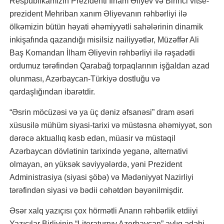
Respublikamızın Prezidenti İlham Əliyev və Birinci vitse-
prezident Mehriban xanım Əliyevanın rəhbərliyi ilə
ölkəmizin bütün həyati əhəmiyyətli sahələrinin dinamik
inkişafında qazandığı misilsiz nailiyyətlər, Müzəffər Ali
Baş Komandan İlham Əliyevin rəhbərliyi ilə rəşadətli
ordumuz tərəfindən Qarabağ torpaqlarının işğaldan azad
olunması, Azərbaycan-Türkiyə dostluğu və
qardaşlığından ibarətdir.
“Əsrin möcüzəsi və ya üç dəniz əfsanəsi” dram əsəri
xüsusilə mühüm siyasi-tarixi və müstəsna əhəmiyyət, son
dərəcə aktuallıq kəsb edən, müasir və müstəqil
Azərbaycan dövlətinin tarixində yeganə, alternativi
olmayan, ən yüksək səviyyələrdə, yəni Prezident
Administrasiya (siyasi şöbə) və Mədəniyyət Nazirliyi
tərəfindən siyasi və bədii cəhətdən bəyənilmişdir.
Əsər xalq yazıçısı çox hörmətli Anarın rəhbərlik etdiiyi
Yazıçılar Birliyinin “Literaturnıy Azerbaycan” aylıq ədəbi-