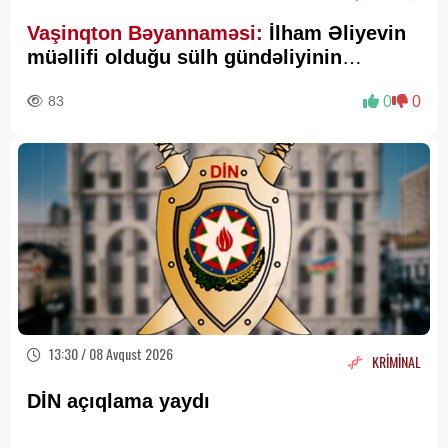
Vaşinqton Bəyannaməsi:
İlham Əliyevin
müəllifi olduğu sülh gündəliyinin
beynəlxalq miqyasda təsdiqi
83
0
0
13:30 / 08 Avqust 2026
KRİMİNAL
DİN açıqlama yaydı