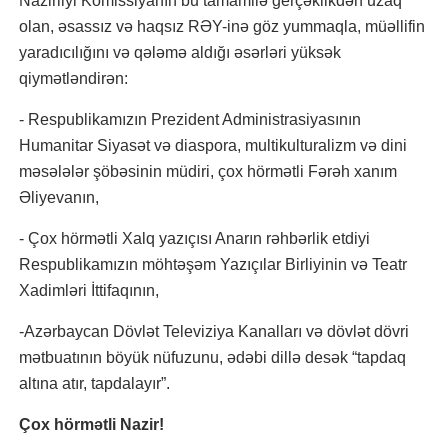
Nazirliyi Komissiyanın bu tamamilə gerçəklikdən uzaq
olan, əsassız və haqsız RƏY-inə göz yummaqla, müəllifin
yaradıcılığını və qələmə aldığı əsərləri yüksək
qiymətləndirən:
- Respublikamızın Prezident Administrasiyasının
Humanitar Siyasət və diaspora, multikulturalizm və dini
məsələlər şöbəsinin müdiri, çox hörmətli Fərəh xanım
Əliyevanın,
- Çox hörmətli Xalq yazıçısı Anarın rəhbərlik etdiyi
Respublikamızın möhtəşəm Yazıçılar Birliyinin və Teatr
Xadimləri İttifaqının,
-Azərbaycan Dövlət Televiziya Kanalları və dövlət dövri
mətbuatının böyük nüfuzunu, ədəbi dillə desək “tapdaq
altına atır, tapdalayır”.
Çox hörmətli Nazir!