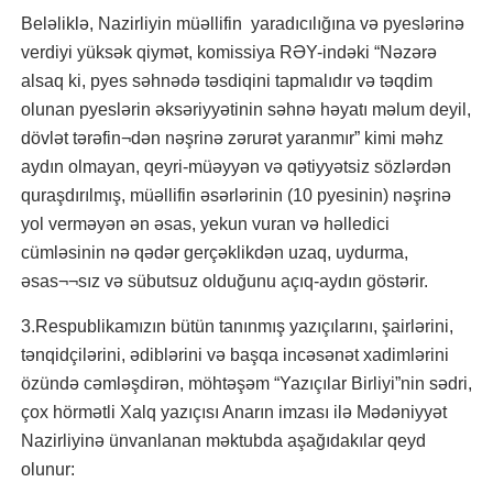
Beləliklə, Nazirliyin müəllifin yaradıcılığına və pyeslərinə
verdiyi yüksək qiymət, komissiya RƏY-indəki “Nəzərə
alsaq ki, pyes səhnədə təsdiqini tapmalıdır və təqdim
olunan pyeslərin əksəriyyətinin səhnə həyatı məlum deyil,
dövlət tərəfin¬dən nəşrinə zərurət yaranmır” kimi məhz
aydın olmayan, qeyri-müəyyən və qətiyyətsiz sözlərdən
quraşdırılmış, müəllifin əsərlərinin (10 pyesinin) nəşrinə
yol verməyən ən əsas, yekun vuran və həlledici
cümləsinin nə qədər gerçəklikdən uzaq, uydurma,
əsas¬¬sız və sübutsuz olduğunu açıq-aydın göstərir.
3.Respublikamızın bütün tanınmış yazıçılarını, şairlərini,
tənqidçilərini, ədiblərini və başqa incəsənət xadimlərini
özündə cəmləşdirən, möhtəşəm “Yazıçılar Birliyi”nin sədri,
çox hörmətli Xalq yazıçısı Anarın imzası ilə Mədəniyyət
Nazirliyinə ünvanlanan məktubda aşağıdakılar qeyd
olunur: