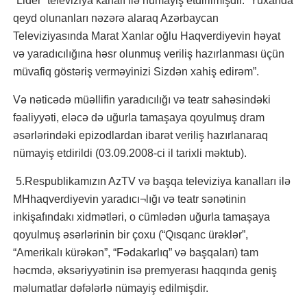
“Lider” televiziya kanalı ilə nümayiş etdirilmişdir. Yuxarıda
qeyd olunanları nəzərə alaraq Azərbaycan
Televiziyasında Marat Xanlar oğlu Haqverdiyevin həyat
və yaradıcılığına həsr olunmuş veriliş hazırlanması üçün
müvafiq göstəriş verməyinizi Sizdən xahiş edirəm”.
Və nəticədə müəllifin yaradıcılığı və teatr sahəsindəki
fəaliyyəti, eləcə də uğurla tamaşaya qoyulmuş dram
əsərlərindəki epizodlardan ibarət veriliş hazırlanaraq
nümayiş etdirildi (03.09.2008-ci il tarixli məktub).
5.Respublikamızın AzTV və başqa televiziya kanalları ilə
MHhaqverdiyevin yaradıcı¬lığı və teatr sənətinin
inkişafındakı xidmətləri, o cümlədən uğurla tamaşaya
qoyulmuş əsərlərinin bir çoxu (“Qısqanc ürəklər”,
“Amerikalı kürəkən”, “Fədakarlıq” və başqaları) tam
həcmdə, əksəriyyətinin isə premyerası haqqında geniş
məlumatlar dəfələrlə nümayiş edilmişdir.