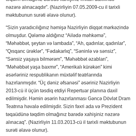
nəzərə alınacaqdır”. (Nazirliyin 07.05.2009-cu il tarixli
məktubunun surəti əlavə olunur).
“Sizin yaradıcılığınız həmişə Nazirliyin diqqət mərkəzində
olmuşdur. Qələmə aldığınız “Ailədə məhkəmə”,
“Məhəbbət, şeytan və lambada”, “Ah, qadınlar, qadınlar”,
“Qısqanc ürəklər”, “Fədakarlıq”, “Səninlə və sənsiz”,
“Sənsiz yaşaya bilmərəm”, “Məhəbbət əzabları”,
“Məhəbbət yaşa baxmır”, “Amerikalı kürəkən” kimi
əsərləriniz respublikanın müxtəlif teatrlarında
hazırlanmışdır. “Üç dəniz əfsanəsi” əsəriniz Nazirliyin
2013-cü il üçün təsdiq etdiyi Repertuar planına daxil
edilmişdir. Həmin əsərin hazırlanması Gəncə Dövlət Dram
Teatrına həvalə edilmişdir. Sizin fəxri ada və Prezident
təqaüdünə təqdim olmağınız barədə xahişiniz nəzərə
alınacaq”. (Nazirliyin 11.03.2013-cü il tarixli məktubunun
surəti əlavə olunur).