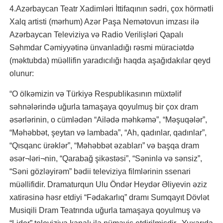
4.Azərbaycan Teatr Xadimləri İttifaqının sədri, çox hörmətli
Xalq artisti (mərhum) Azər Paşa Nemətovun imzası ilə
Azərbaycan Televiziya və Radio Verilişləri Qapalı
Səhmdar Cəmiyyətinə ünvanladığı rəsmi müraciətdə
(məktubda) müəllifin yaradıcılığı haqda aşağıdakılar qeyd
olunur:
“O ölkəmizin və Türkiyə Respublikasının müxtəlif
səhnələrində uğurla tamaşaya qoyulmuş bir çox dram
əsərlərinin, o cümlədən “Ailədə məhkəmə”, “Məşuqələr”,
“Məhəbbət, şeytan və lambada”, “Ah, qadınlar, qadınlar”,
“Qısqanc ürəklər”, “Məhəbbət əzabları” və başqa dram
əsər¬ləri¬nin, “Qarabağ şikəstəsi”, “Səninlə və sənsiz”,
“Səni gözləyirəm” bədii televiziya filmlərinin ssenari
müəllifidir. Dramaturqun Ulu Öndər Heydər Əliyevin əziz
xatirəsinə həsr etdiyi “Fədakarlıq” dramı Sumqayıt Dövlət
Musiqili Dram Teatrında uğurla tamaşaya qoyulmuş və