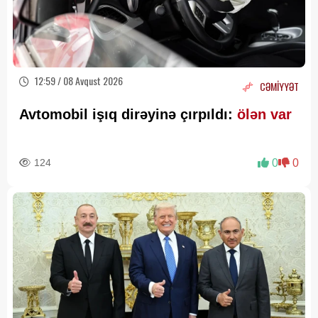
12:59 / 08 Avqust 2026
CƏMİYYƏT
Avtomobil işıq dirəyinə çırpıldı:
ölən var
124
0
0