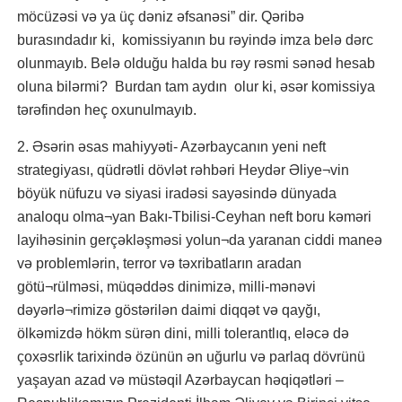
möcüzəsi və ya üç dəniz əfsanəsi” dir. Qəribə
burasındadır ki, komissiyanın bu rəyində imza belə dərc
olunmayıb. Belə olduğu halda bu rəy rəsmi sənəd hesab
oluna bilərmi? Burdan tam aydın olur ki, əsər komissiya
tərəfindən heç oxunulmayıb.
2. Əsərin əsas mahiyyəti- Azərbaycanın yeni neft
strategiyası, qüdrətli dövlət rəhbəri Heydər Əliye¬vin
böyük nüfuzu və siyasi iradəsi sayəsində dünyada
analoqu olma¬yan Bakı-Tbilisi-Ceyhan neft boru kəməri
layihəsinin gerçəkləşməsi yolun¬da yaranan ciddi maneə
və problemlərin, terror və təxribatların aradan
götü¬rülməsi, müqəddəs dinimizə, milli-mənəvi
dəyərlə¬rimizə göstərilən daimi diqqət və qayğı,
ölkəmizdə hökm sürən dini, milli tolerantlıq, eləcə də
çoxəsrlik tarixində özünün ən uğurlu və parlaq dövrünü
yaşayan azad və müstəqil Azərbaycan həqiqətləri –