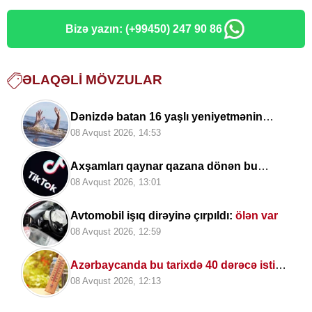
Bizə yazın: (+99450) 247 90 86
ƏLAQƏLI MÖVZULAR
Dənizdə batan 16 yaşlı yeniyetmənin
meyiti tapılıb
08 Avqust 2026, 14:53
Axşamları qaynar qazana dönən bu
platforma bir zümrə qadınlarla dolu olur...
08 Avqust 2026, 13:01
Avtomobil işıq dirəyinə çırpıldı:
ölən var
08 Avqust 2026, 12:59
Azərbaycanda bu tarixdə 40 dərəcə isti
OLACAQ
08 Avqust 2026, 12:13