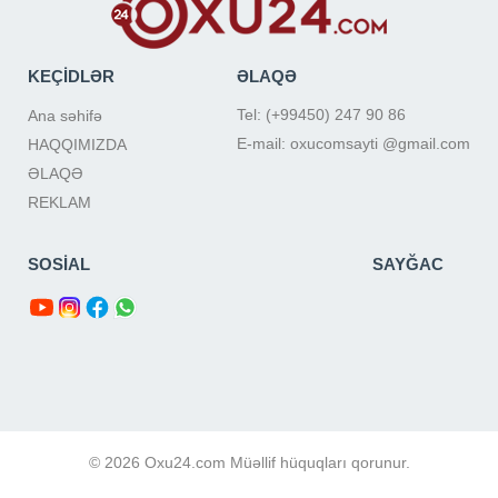
KEÇİDLƏR
ƏLAQƏ
Tel: (+99450) 247 90 86
Ana səhifə
E-mail: oxucomsayti @gmail.com
HAQQIMIZDA
ƏLAQƏ
REKLAM
SOSİAL
SAYĞAC
© 2026 Oxu24.com Müəllif hüquqları qorunur.