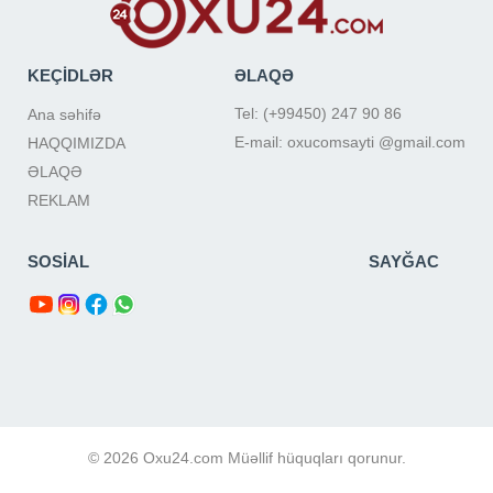
KEÇİDLƏR
ƏLAQƏ
Tel: (+99450) 247 90 86
Ana səhifə
E-mail: oxucomsayti @gmail.com
HAQQIMIZDA
ƏLAQƏ
REKLAM
SOSİAL
SAYĞAC
© 2026 Oxu24.com Müəllif hüquqları qorunur.