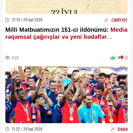
21:19 / 20 İyul 2026
CƏMİYYƏT
Milli Mətbuatımızın 151-ci ildönümü:
Media
rəqəmsal çağırışlar və yeni hədəflər
astanasında
210
4
0
11:32 / 20 İyul 2026
İDMAN