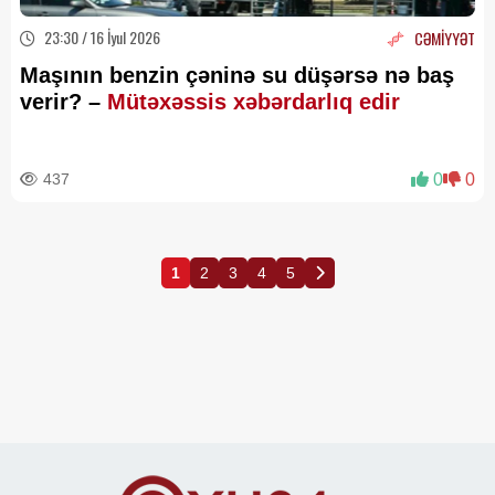
23:30 / 16 İyul 2026
CƏMİYYƏT
Maşının benzin çəninə su düşərsə nə baş
verir? –
Mütəxəssis xəbərdarlıq edir
437
0
0
1
2
3
4
5