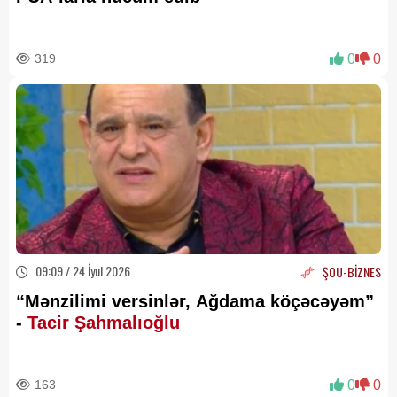
319
0
0
09:09 / 24 İyul 2026
ŞOU-BİZNES
“Mənzilimi versinlər, Ağdama köçəcəyəm”
-
Tacir Şahmalıoğlu
163
0
0