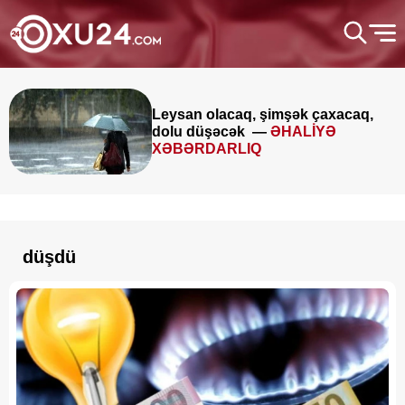
Leysan olacaq, şimşək çaxacaq,
dolu düşəcək —
ƏHALİYƏ
XƏBƏRDARLIQ
düşdü