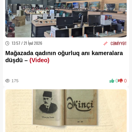
13:57 / 21 İyul 2026
CƏMİYYƏT
Mağazada qadının oğurluq anı kameralara
düşdü –
(Video)
175
0
0