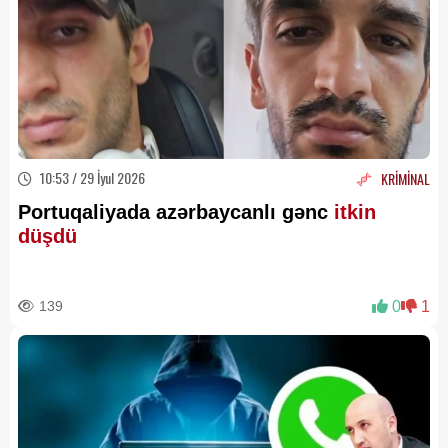
10:53 / 29 İyul 2026
KRİMİNAL
Portuqaliyada azərbaycanlı gənc
itkin
düşdü
139
0
1