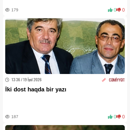
179
0
0
13:36 / 19 İyul 2026
CƏMİYYƏT
İki dost haqda bir yazı
187
0
0