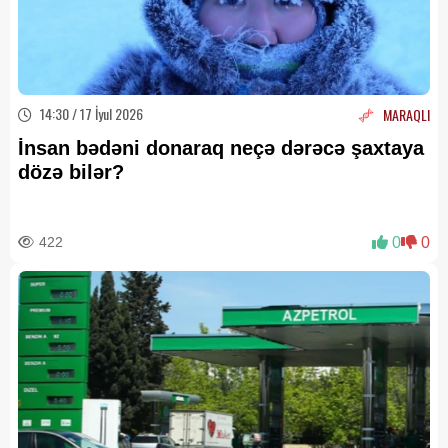
14:30 / 17 İyul 2026
MARAQLI
İnsan bədəni donaraq neçə dərəcə şaxtaya
dözə bilər?
422
0
0