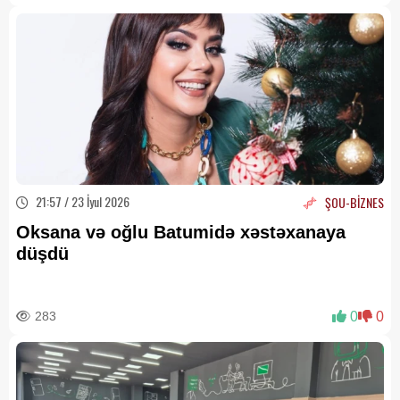
21:57 / 23 İyul 2026
ŞOU-BİZNES
Oksana və oğlu Batumidə xəstəxanaya
düşdü
283
0
0