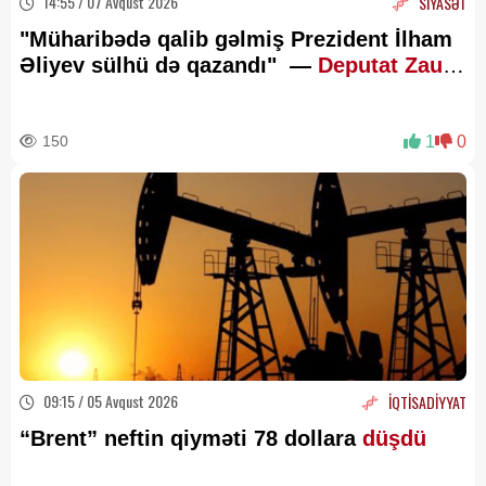
14:55 / 07 Avqust 2026
SİYASƏT
"Müharibədə qalib gəlmiş Prezident İlham
Əliyev sülhü də qazandı" —
Deputat Zaur
Şükürov
150
1
0
09:15 / 05 Avqust 2026
İQTİSADİYYAT
“Brent” neftin qiyməti 78 dollara
düşdü