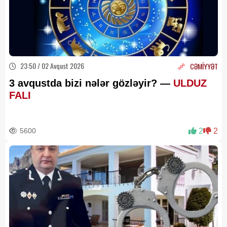
23:50 / 02 Avqust 2026
CƏMİYYƏT
3 avqustda bizi nələr gözləyir? —
ULDUZ
FALI
5600
2
2