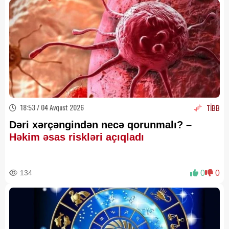
18:53 / 04 Avqust 2026
TİBB
Dəri xərçəngindən necə qorunmalı? –
Həkim əsas riskləri açıqladı
134
0
0