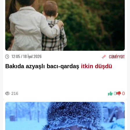
12:05 / 18 İyul 2026
CƏMİYYƏT
Bakıda azyaşlı bacı-qardaş
itkin düşdü
216
0
0