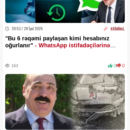
20:53 / 28 İyul 2026
KRİMİNAL
"Bu 6 rəqəmi paylaşan kimi hesabınız
oğurlanır"
- WhatsApp istifadəçilərinə
XƏBƏRDARLIQ
162
0
0