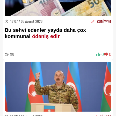
12:07 / 08 Avqust 2026
CƏMİYYƏT
Bu səhvi edənlər yayda daha çox
kommunal
ödəniş edir
98
0
0