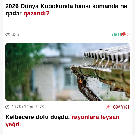
2026 Dünya Kubokunda hansı komanda nə
qədər
qazandı?
336
0
0
10:28 / 20 İyul 2026
CƏMİYYƏT
Kəlbəcərə dolu düşdü,
rayonlara leysan
yağdı