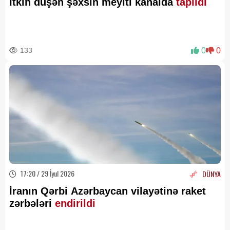
İtkin düşən şəxsin meyiti kanalda
tapıldı
133
0
0
17:20 / 29 İyul 2026
DÜNYA
İranın Qərbi Azərbaycan vilayətinə raket
zərbələri
endirildi