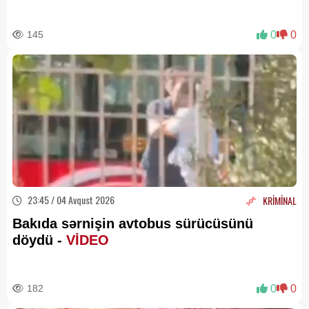
145
0
0
23:45 / 04 Avqust 2026
KRİMİNAL
Bakıda sərnişin avtobus sürücüsünü
döydü -
VİDEO
182
0
0