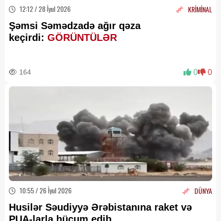
12:12 / 28 İyul 2026
KRİMİNAL
Şəmsi Səmədzadə ağır qəza
keçirdi:
GÖRÜNTÜLƏR
164
0
0
10:55 / 26 İyul 2026
DÜNYA
Husilər Səudiyyə Ərəbistanına raket və
PUA-larla hücum edib