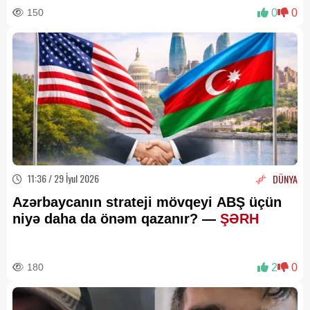
150
0
0
11:36 / 29 İyul 2026
DÜNYA
Azərbaycanın strateji mövqeyi ABŞ üçün
niyə daha da önəm qazanır? —
ŞƏRH
180
2
0