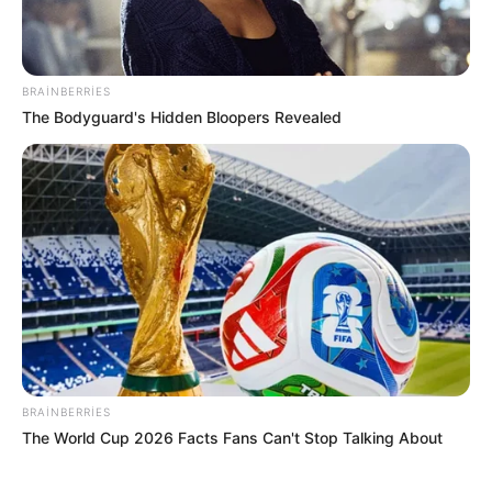
590
0
0
BRAINBERRIES
The Bodyguard's Hidden Bloopers Revealed
00:12 / 23 İyun 2026
ŞOU-BİZNES
Xəyalənin 14 yaşlı qızı -
(Foto)
BRAINBERRIES
10117
0
0
The World Cup 2026 Facts Fans Can't Stop Talking About