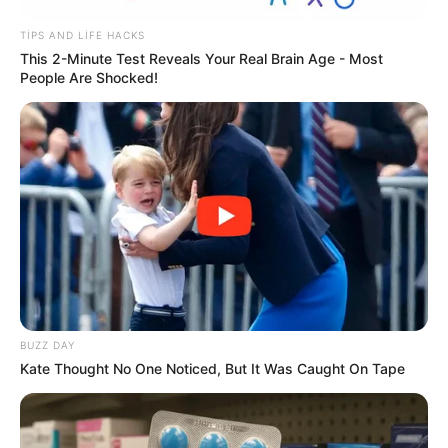
3051
0
0
TIPS AND LIFE HACKS
This 2-Minute Test Reveals Your Real Brain Age - Most
People Are Shocked!
18:03 / 24 May 2026
DÜNYA
Kann kinofestivalının qalibləri bəlli oldu -
Siyahı
BUZZ DAY
Kate Thought No One Noticed, But It Was Caught On Tape
608
0
0