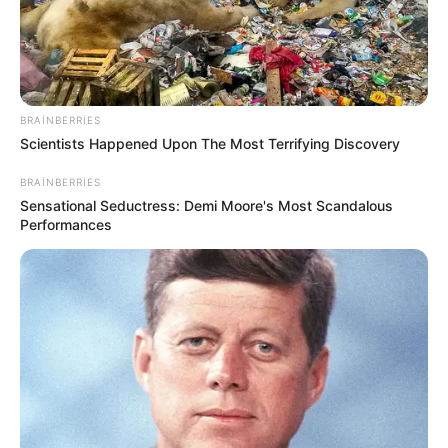
446
0
0
BRAINBERRIES
Scientists Happened Upon The Most Terrifying Discovery
BRAINBERRIES
Sensational Seductress: Demi Moore's Most Scandalous
Performances
17:38 / 07 İyul 2026
ŞOU-BİZNES
Xuraman Şuşalı da məktəb travmasından
danışdı:
“Mənə “qaçqınka” deyirdi”
607
0
0