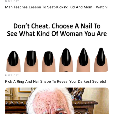
BUZZ DAY
Man Teaches Lesson To Seat-Kicking Kid And Mom – Watch!
12:42 / 18 İyun 2026
ŞOU-BİZNES
"Yeşilçam"ın əfsanəvi aktrisası
yenidən
GÜNDƏM oldu
BUZZ DAY
562
0
1
Pick A Ring And Nail Shape To Reveal Your Darkest Secrets!