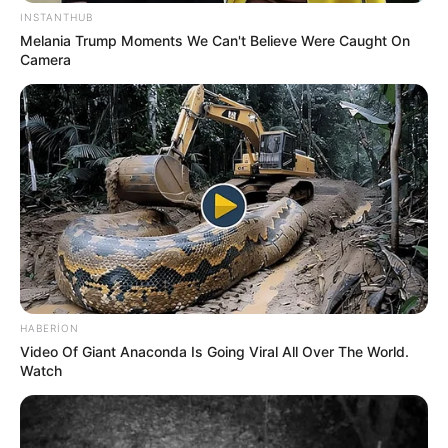
INSTANTHUB
Melania Trump Moments We Can't Believe Were Caught On
Camera
14:30 / 01 İyun 2026
MÜSAHİBƏ
Əli İsa Cabbarovdan qat-qat yaxşı işi
bilənlər var —
Əmir Pəhləvanla MÜSAHİBƏ
2327
3
1
HABERION
Video Of Giant Anaconda Is Going Viral All Over The World.
Watch
14:02 / 01 İyun 2026
ŞOU-BİZNES