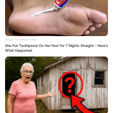
534
0
0
GOOD TO KNOW THIS
She Put Toothpaste On Her Feet For 7 Nights Straight – Here's
What Happened
21:47 / 03 İyun 2026
CƏMİYYƏT
Azərbaycan kinosunun əfsanəsinə çevrilən
“Qaynana” filmi necə yarandı?
515
0
0