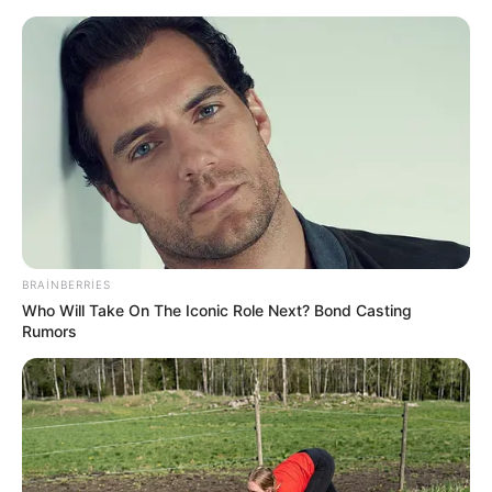
İcra başçısı üç qurumu birləş
CAQ -
yeni rəis təyin etdi -
FOTO
BRAINBERRIES
aktrisa
Who Will Take On The Iconic Role Next? Bond Casting
Rumors