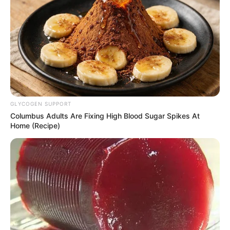
12:37 / 15 May 2026
ŞOU-BİZNES
Tanınmış aktrisa ailə qurdu -
Toy bu
TARİXDƏ...
685
0
0
GLYCOGEN SUPPORT
Columbus Adults Are Fixing High Blood Sugar Spikes At
Home (Recipe)
1
2