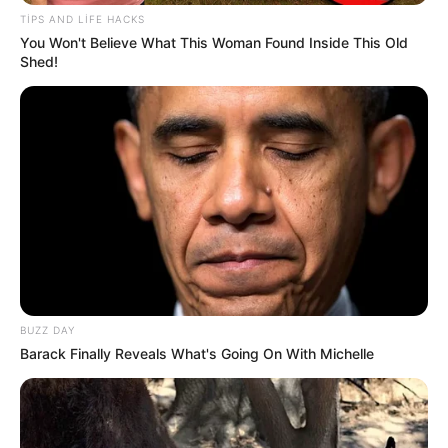
TIPS AND LIFE HACKS
You Won't Believe What This Woman Found Inside This Old
Shed!
22:41 / 02 İyun 2026
ŞOU-BİZNES
"Uzak Şehir" tamaşaçılarına pis xəbər
BUZZ DAY
Barack Finally Reveals What's Going On With Michelle
703
0
0