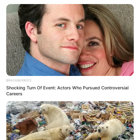
21:57 / 23 İyul 2026
ŞOU-BİZNES
Oksana və oğlu Batumidə xəstəxanaya
düşdü
275
0
0
BRAINBERRIES
Shocking Turn Of Event: Actors Who Pursued Controversial
Careers
14:04 / 15 İyul 2026
ŞOU-BİZNES
Cennifer Lopez 400 karat
brilyantla diqqət
çəkdi