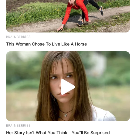
20:09 / 02 Avqust 2026
CƏMİYYƏT
“44”ün ilk treyleri yayımlandı -
Video
BRAINBERRIES
This Woman Chose To Live Like A Horse
255
0
0
BRAINBERRIES
Her Story Isn't What You Think—You''ll Be Surprised