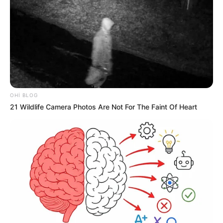
Türkiyəni heyran edən aktrisa bu məşhur
azərbaycanlının qızı imiş –
FOTO
807
0
0
OHI BLOG
21 Wildlife Camera Photos Are Not For The Faint Of Heart
09:52 / 27 May 2026
CƏMİYYƏT
Azərbaycanda aktrisa VƏFAT ETDİ