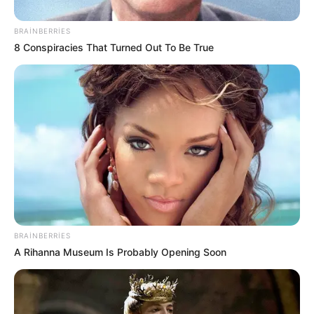
BRAINBERRIES
8 Conspiracies That Turned Out To Be True
11:05 / 07 İyul 2026
MARAQLI
Səhnəyə çıxmaq üçün adını dəyişən
aktrisanın
maraqlı həyat hekayəsi
BRAINBERRIES
462
0
0
A Rihanna Museum Is Probably Opening Soon