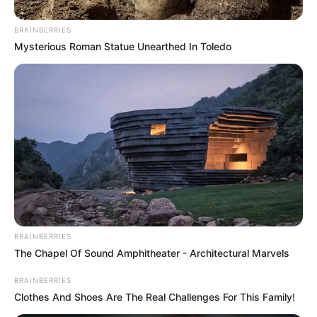
BRAINBERRIES
16:32 / 01 İyul 2026
MÜSAHİBƏ
Mysterious Roman Statue Unearthed In Toledo
“Mənə lazım deyil deyə bilməzsiniz, mən
tamaşaçıya lazımam”
İllər sonra vətənə
qayıdan aktrisa
785
1
0
BRAINBERRIES
The Chapel Of Sound Amphitheater - Architectural Marvels
BRAINBERRIES
13:12 / 26 İyun 2026
ŞOU-BİZNES
Clothes And Shoes Are The Real Challenges For This Family!