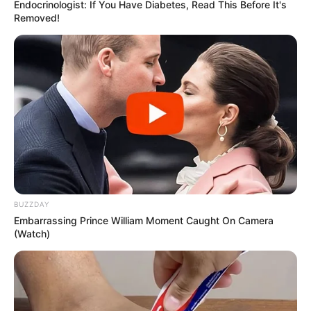
Endocrinologist: If You Have Diabetes, Read This Before It's
16:33 / 05 İyun 2026
MARAQLI
Removed!
Azərbaycan səhnəsinin unudulmaz siması
–
Hökmə Qurbanovanın sənət və həyat
yolu
508
0
0
BUZZDAY
Embarrassing Prince William Moment Caught On Camera
(Watch)
15:35 / 05 İyun 2026
ŞOU-BİZNES
Xuraman əri ilə barışıb? —
Video paylaşdı