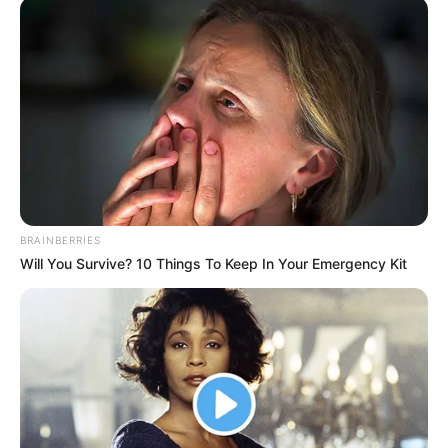
Məşhur gəlinlə qaynana
16 il sonra eyni
layihədə
573
0
0
BRAINBERRIES
Will You Survive? 10 Things To Keep In Your Emergency Kit
12:43 / 25 İyun 2026
ŞOU-BİZNES
Əməkdar artist XƏSTƏXANAYA
yerləşdirildi