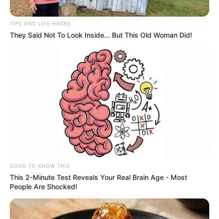
TIPS AND LIFE HACKS
They Said Not To Look Inside... But This Old Woman Did!
14:59 / 21 May 2026
MÜSAHİBƏ
Aktrisa: “Seriallardakı ən böyük problem
keyfiyyətə yox...” -
MÜSAHİBƏ
767
0
0
GOOD TO KNOW THIS
This 2-Minute Test Reveals Your Real Brain Age - Most
People Are Shocked!