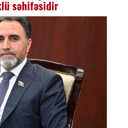
lü səhifəsidir