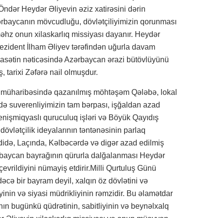
Öndər Heydər Əliyevin əziz xatirəsini dərin
zərbaycanın mövcudluğu, dövlətçiliyimizin qorunması
əhz onun xilaskarlıq missiyası dayanır. Heydər
rezident İlham Əliyev tərəfindən uğurla davam
 siyasətin nəticəsində Azərbaycan ərazi bütövlüyünü
, tarixi Zəfərə nail olmuşdur.
n müharibəsində qazanılmış möhtəşəm Qələbə, lokal
sində suverenliyimizin tam bərpası, işğaldan azad
enişmiqyaslı quruculuq işləri və Böyük Qayıdış
dövlətçilik ideyalarının təntənəsinin parlaq
idə, Laçında, Kəlbəcərdə və digər azad edilmiş
rbaycan bayrağının qürurla dalğalanması Heydər
çevrildiyini nümayiş etdirir.Milli Qurtuluş Günü
əcə bir bayram deyil, xalqın öz dövlətini və
yinin və siyasi müdrikliyinin rəmzidir. Bu əlamətdar
nın bugünkü qüdrətinin, sabitliyinin və beynəlxalq