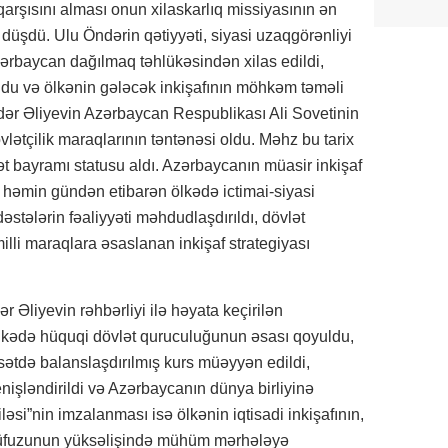
arşısını alması onun xilaskarlıq missiyasının ən
 düşdü. Ulu Öndərin qətiyyəti, siyasi uzaqgörənliyi
zərbaycan dağılmaq təhlükəsindən xilas edildi,
uldu və ölkənin gələcək inkişafının möhkəm təməli
dər Əliyevin Azərbaycan Respublikası Ali Sovetinin
vlətçilik maraqlarının təntənəsi oldu. Məhz bu tarix
ət bayramı statusu aldı. Azərbaycanın müasir inkişaf
 həmin gündən etibarən ölkədə ictimai-siyasi
dəstələrin fəaliyyəti məhdudlaşdırıldı, dövlət
milli maraqlara əsaslanan inkişaf strategiyası
 Əliyevin rəhbərliyi ilə həyata keçirilən
ölkədə hüquqi dövlət quruculuğunun əsası qoyuldu,
yasətdə balanslaşdırılmış kurs müəyyən edildi,
nişləndirildi və Azərbaycanın dünya birliyinə
ləsi”nin imzalanması isə ölkənin iqtisadi inkişafının,
 nüfuzunun yüksəlişində mühüm mərhələyə