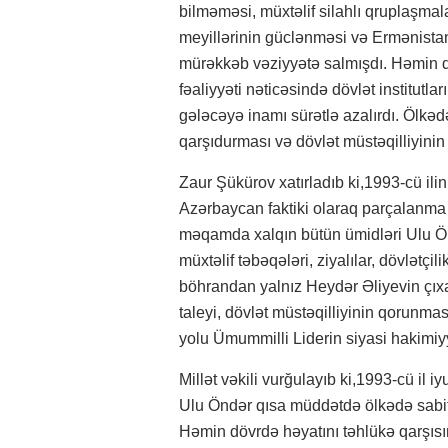
bilməməsi, müxtəlif silahlı qruplaşmal
meyillərinin güclənməsi və Ermənista
mürəkkəb vəziyyətə salmışdı. Həmin d
fəaliyyəti nəticəsində dövlət institutlar
gələcəyə inamı sürətlə azalırdı. Ölk
qarşıdurması və dövlət müstəqilliyinin
Zaur Şükürov xatırladıb ki,1993-cü ili
Azərbaycan faktiki olaraq parçalanma 
məqamda xalqın bütün ümidləri Ulu Ö
müxtəlif təbəqələri, ziyalılar, dövlətç
böhrandan yalnız Heydər Əliyevin çıxa
taleyi, dövlət müstəqilliyinin qorunma
yolu Ümummilli Liderin siyasi hakimiy
Millət vəkili vurğulayıb ki,1993-cü il i
Ulu Öndər qısa müddətdə ölkədə sabit
Həmin dövrdə həyatını təhlükə qarşıs