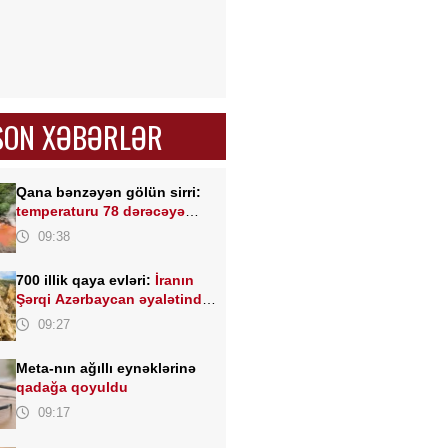
SON XƏBƏRLƏR
Qana bənzəyən gölün sirri:
temperaturu 78 dərəcəyə
çatan isti bulaq
09:38
700 illik qaya evləri:
İranın
Şərqi Azərbaycan əyalətində
unikal kənd
09:27
Meta-nın ağıllı eynəklərinə
qadağa qoyuldu
09:17