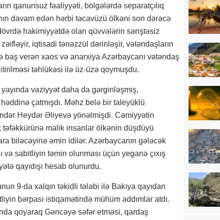
arın qanunsuz fəaliyyəti, bölgələrdə separatçılıq
nın davam edən hərbi təcavüzü ölkəni son dərəcə
övrdə hakimiyyətdə olan qüvvələrin səriştəsiz
ı zəifləyir, iqtisadi tənəzzül dərinləşir, vətəndaşların
ədə baş verən xaos və anarxiya Azərbaycanı vətəndaş
 itirilməsi təhlükəsi ilə üz-üzə qoymuşdu.
n yayında vəziyyət daha da gərginləşmiş,
həddinə çatmışdı. Məhz belə bir taleyüklü
ndər Heydər Əliyevə yönəlmişdi. Cəmiyyətin
ilik təfəkkürünə malik insanlar ölkənin düşdüyü
ra biləcəyinə əmin idilər. Azərbaycanın gələcək
sı və sabitliyin təmin olunması üçün yeganə çıxış
yətə qayıdışı hesab olunurdu.
yunun 9-da xalqın təkidli tələbi ilə Bakıya qayıdan
liyin bərpası istiqamətində mühüm addımlar atdı.
ında qoyaraq Gəncəyə səfər etməsi, qardaş