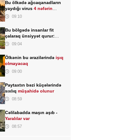
Bu ölkədə ağcaqanadların
yaydığı virus
4 nəfərin
həyatına son qoydu
09:10
Bu bölgədə insanlar fit
çalaraq ünsiyyət qurur:
əsrlərdir yaşadılan unikal dil
09:04
Ölkənin bu ərazilərində
işıq
olmayacaq
09:00
Paytaxtın bəzi küçələrində
sıxlıq
müşahidə olunur
08:59
Cəlilabadda maşın aşıb -
Yaralılar var
08:57