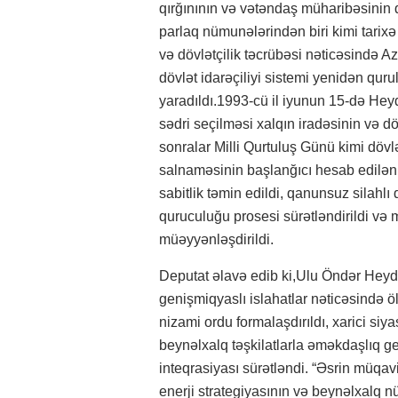
qırğınının və vətəndaş müharibəsinin q
parlaq nümunələrindən biri kimi tarixə
və dövlətçilik təcrübəsi nəticəsində A
dövlət idarəçiliyi sistemi yenidən qur
yaradıldı.1993-cü il iyunun 15-də Hey
sədri seçilməsi xalqın iradəsinin və dö
sonralar Milli Qurtuluş Günü kimi dövl
salnaməsinin başlanğıcı hesab edilən
sabitlik təmin edildi, qanunsuz silahlı 
quruculuğu prosesi sürətləndirildi və 
müəyyənləşdirildi.
Deputat əlavə edib ki,Ulu Öndər Heydər
genişmiqyaslı islahatlar nəticəsində 
nizami ordu formalaşdırıldı, xarici si
beynəlxalq təşkilatlarla əməkdaşlıq ge
inteqrasiyası sürətləndi. “Əsrin müqavi
enerji strategiyasının və beynəlxalq