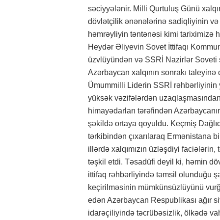
səciyyələnir. Milli Qurtuluş Günü xalqı
dövlətçilik ənənələrinə sadiqliyinin v
həmrəyliyin təntənəsi kimi tariximizə
Heydər Əliyevin Sovet İttifaqı Kommu
üzvlüyündən və SSRİ Nazirlər Soveti s
Azərbaycan xalqının sonrakı taleyinə c
Ümummilli Liderin SSRİ rəhbərliyinin y
yüksək vəzifələrdən uzaqlaşmasından q
himayədarları tərəfindən Azərbaycanın 
şəkildə ortaya qoyuldu. Keçmiş Dağlı
tərkibindən çıxarılaraq Ermənistana bi
illərdə xalqımızın üzləşdiyi faciələrin,
təşkil etdi. Təsadüfi deyil ki, həmin d
ittifaq rəhbərliyində təmsil olunduğu ş
keçirilməsinin mümkünsüzlüyünü vurğul
edən Azərbaycan Respublikası ağır siya
idarəçiliyində təcrübəsizlik, ölkədə v