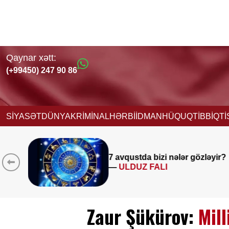
Qaynar xətt:
(+99450) 247 90 86
SİYASƏT
DÜNYA
KRİMİNAL
HƏRBİ
İDMAN
HÜQUQ
TİBB
İQT
avqustda bizi nələr gözləyir?
Sabah
—
ULDUZ FALI
yağac
Zaur Şükürov:
Mill