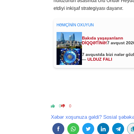
nüfuzunun əsasında Ulu Öndər Heydər
etdiyi inkişaf strategiyası dayanır.
HƏMÇININ OXUYUN
Bakıda yaşayanların
DİQQƏTİNƏ!
7 avqust 2026
saat 00:00-dan etibarən...
7 avqustda bizi nələr göz
—
ULDUZ FALI
0
0
Xəbər xoşunuza gəldi? Sosial şəbəkə