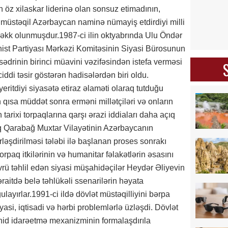
n öz xilaskar liderinə olan sonsuz etimadının,
ə müstəqil Azərbaycan naminə nümayiş etdirdiyi milli
 həkk olunmuşdur.1987-ci ilin oktyabrında Ulu Öndər
nist Partiyası Mərkəzi Komitəsinin Siyasi Bürosunun
ədrinin birinci müavini vəzifəsindən istefa verməsi
iddi təsir göstərən hadisələrdən biri oldu.
eritdiyi siyasətə etiraz əlaməti olaraq tutduğu
ısa müddət sonra erməni millətçiləri və onların
tarixi torpaqlarına qarşı ərazi iddiaları daha açıq
q Qarabağ Muxtar Vilayətinin Azərbaycanın
rləşdirilməsi tələbi ilə başlanan proses sonrakı
 torpaq itkilərinin və humanitar fəlakətlərin əsasını
övrü təhlil edən siyasi müşahidəçilər Heydər Əliyevin
əraitdə belə təhlükəli ssenarilərin həyata
ayırlar.1991-ci ildə dövlət müstəqilliyini bərpa
si, iqtisadi və hərbi problemlərlə üzləşdi. Dövlət
ahid idarəetmə mexanizminin formalaşdırıla