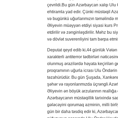
çevrildi.Bu gün Azərbaycan xalqı Ulu 
ehtiramla yad edir. Çünki müstəqil A
və bugünkü uğurlarımızın təməlində m
Əliyevin müəyyən etdiyi siyasi kurs P
etdirilir və zənginləşdirilir. Məhz bu
və dövlət suverenliyini tam bərpa etmiş
Deputat qeyd edib ki,44 günlük Vətə
xarakterli antiterror tədbirləri nəticə
olunmuş ərazilərdə həyata keçirilən g
proqramının uğurla icrası Ulu Öndərin 
təzahürüdür. Bu gün Şuşada, Xankənd
şəhər və rayonlarımızda üçrəngli Azə
Əliyevin ən böyük arzularının reallığa 
Azərbaycanın müstəqillik tarixində sad
gələcəyini qorumaq əzminin, milli birli
gün bir daha təsdiq edir ki, Azərbayca