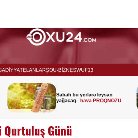
İSADİYYAT
ELANLAR
ŞOU-BİZNES
WUF13
Əmək pens
 bu yerlərə leysan
müavinət
aq -
hava PROQNOZU
-
Deputat
i Qurtuluş Günü