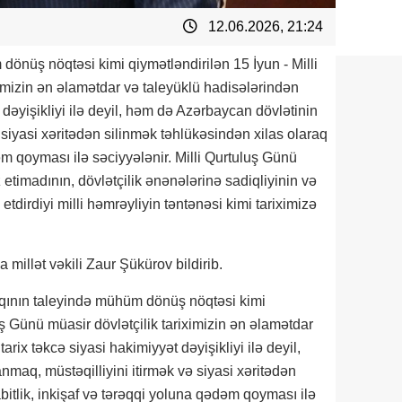
12.06.2026, 21:24
önüş nöqtəsi kimi qiymətləndirilən 15 İyun - Milli
ximizin ən əlamətdar və taleyüklü hadisələrindən
t dəyişikliyi ilə deyil, həm də Azərbaycan dövlətinin
 siyasi xəritədən silinmək təhlükəsindən xilas olaraq
dəm qoyması ilə səciyyələnir. Milli Qurtuluş Günü
 etimadının, dövlətçilik ənənələrinə sadiqliyinin və
irdiyi milli həmrəyliyin təntənəsi kimi tariximizə
 millət vəkili Zaur Şükürov bildirib.
lqının taleyində mühüm dönüş nöqtəsi kimi
uş Günü müasir dövlətçilik tariximizin ən əlamətdar
tarix təkcə siyasi hakimiyyət dəyişikliyi ilə deyil,
maq, müstəqilliyini itirmək və siyasi xəritədən
bitlik, inkişaf və tərəqqi yoluna qədəm qoyması ilə