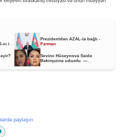
 Əliyevin xilaskarlıq missiyası və onun müəyyən
Prezidentdən AZAL-la bağlı -
-cı il
Fərman
ləyir?
Sevinc Hüseynova Səidə
Bəkirqızına uduzdu —
Məhkəmə rədd etdi
lərdə paylaşın