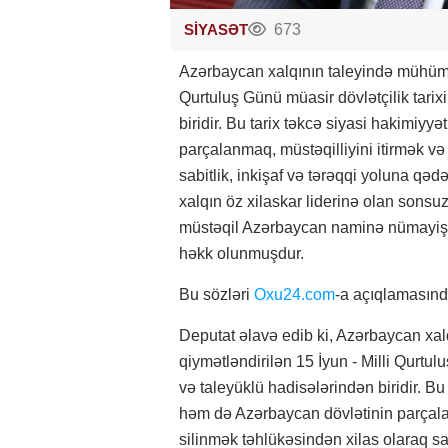
SİYASƏT
673
Azərbaycan xalqının taleyində mühüm d
Qurtuluş Günü müasir dövlətçilik tari
biridir. Bu tarix təkcə siyasi hakimiyyə
parçalanmaq, müstəqilliyini itirmək və
sabitlik, inkişaf və tərəqqi yoluna qə
xalqın öz xilaskar liderinə olan sonsuz
müstəqil Azərbaycan naminə nümayiş etd
həkk olunmuşdur.
Bu sözləri
Oxu24.com
-a açıqlamasında
Deputat əlavə edib ki, Azərbaycan xa
qiymətləndirilən 15 İyun - Milli Qurtul
və taleyüklü hadisələrindən biridir. Bu 
həm də Azərbaycan dövlətinin parçalan
silinmək təhlükəsindən xilas olaraq sa