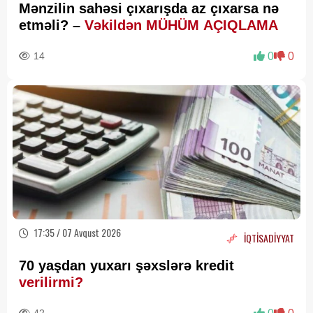
Mənzilin sahəsi çıxarışda az çıxarsa nə
etməli? –
Vəkildən MÜHÜM AÇIQLAMA
14
0
0
17:35 / 07 Avqust 2026
İQTİSADİYYAT
70 yaşdan yuxarı şəxslərə kredit
verilirmi?