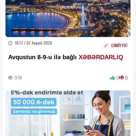
16:17 / 07 Avqust 2026
CƏMİYYƏT
Avqustun 8-9-u ilə bağlı
XƏBƏRDARLIQ
378
0
0