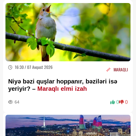
16:30 / 07 Avqust 2026
MARAQLI
Niyə bəzi quşlar hoppanır, bəziləri isə
yeriyir? –
Maraqlı elmi izah
64
0
0