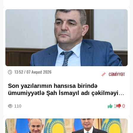
13:52 / 07 Avqust 2026
CƏMİYYƏT
Son yazılarımın hansısa birində
ümumiyyətlə Şah İsmayıl adı çəkilməyib
—
Fazil Mustafadan AÇIQLAMA
110
1
0