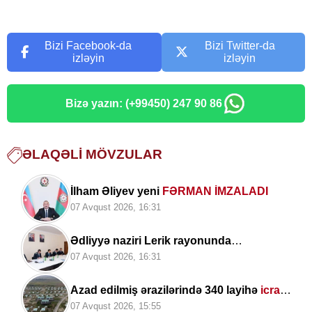
Bizi Facebook-da
Bizi Twitter-da
izləyin
izləyin
Bizə yazın: (+99450) 247 90 86
ƏLAQƏLI MÖVZULAR
İlham Əliyev yeni
FƏRMAN İMZALADI
07 Avqust 2026, 16:31
Ədliyyə naziri Lerik rayonunda
vətəndaşları
qəbul edib
07 Avqust 2026, 16:31
Azad edilmiş ərazilərində 340 layihə
icra
edilib
07 Avqust 2026, 15:55