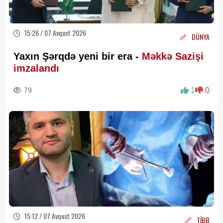
15:26 / 07 Avqust 2026
DÜNYA
Yaxın Şərqdə yeni bir era -
Məkkə Sazişi
imzalandı
79
1
0
15:12 / 07 Avqust 2026
TİBB