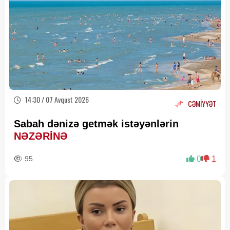
14:30 / 07 Avqust 2026
CƏMİYYƏT
Sabah dənizə getmək istəyənlərin
NƏZƏRİNƏ
95
0
1