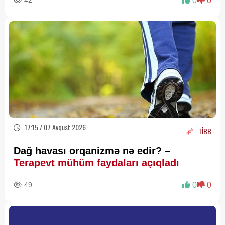
42
0
0
17:15 / 07 Avqust 2026
TİBB
Dağ havası orqanizmə nə edir? –
Terapevt mühüm faydaları açıqladı
49
0
0