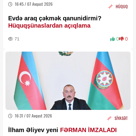
16:45 / 07 Avqust 2026
HÜQUQ
Evdə araq çəkmək qanunidirmi?
Hüquqşünaslardan açıqlama
71
0
0
16:31 / 07 Avqust 2026
SİYASƏT
İlham Əliyev yeni
FƏRMAN İMZALADI