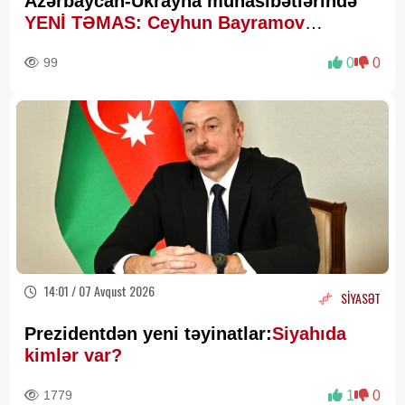
Azərbaycan-Ukrayna münasibətlərində
YENİ TƏMAS: Ceyhun Bayramov
Budanovla görüşdü
99
0
0
14:01 / 07 Avqust 2026
SİYASƏT
Prezidentdən yeni təyinatlar:
Siyahıda
kimlər var?
1779
1
0