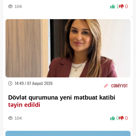
Deputat Zaur Şükürov
104
1
0
14:49 / 07 Avqust 2026
CƏMİYYƏT
Dövlət qurumuna yeni mətbuat katibi
təyin edildi
104
0
0