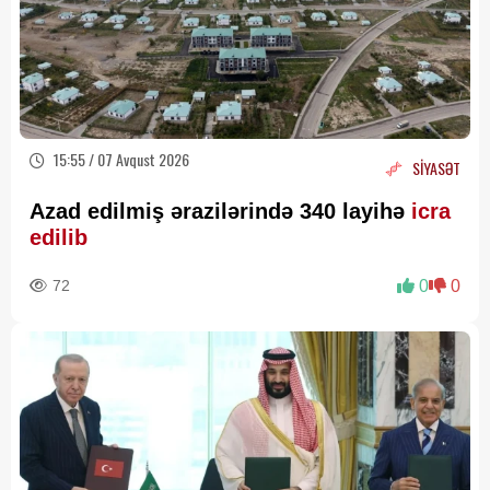
15:55 / 07 Avqust 2026
SİYASƏT
Azad edilmiş ərazilərində 340 layihə
icra
edilib
72
0
0