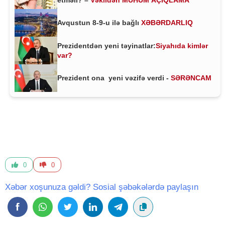
Avqustun 8-9-u ilə bağlı
XƏBƏRDARLIQ
Prezidentdən yeni təyinatlar:
Siyahıda kimlər
var?
Prezident ona yeni vəzifə verdi -
SƏRƏNCAM
0
0
Xəbər xoşunuza gəldi? Sosial şəbəkələrdə paylaşın