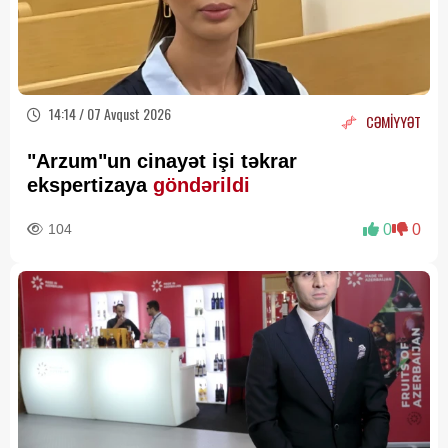
14:14 / 07 Avqust 2026
CƏMİYYƏT
"Arzum"un cinayət işi təkrar
ekspertizaya
göndərildi
104
0
0