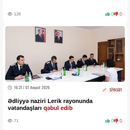
126
0
0
16:31 / 07 Avqust 2026
SİYASƏT
Ədliyyə naziri Lerik rayonunda
vətəndaşları
qəbul edib
71
0
0