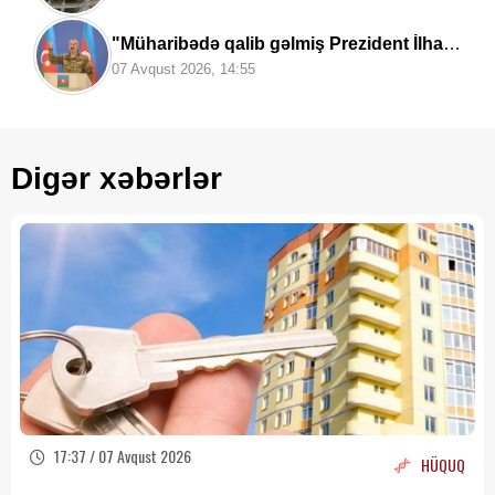
"Müharibədə qalib gəlmiş Prezident İlham
Əliyev sülhü də qazandı" —
Deputat Zaur
07 Avqust 2026, 14:55
Şükürov
Digər xəbərlər
17:37 / 07 Avqust 2026
HÜQUQ