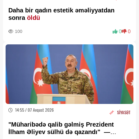
Daha bir qadın estetik əməliyyatdan
sonra
öldü
100
0
0
14:55 / 07 Avqust 2026
SİYASƏT
"Müharibədə qalib gəlmiş Prezident
İlham Əliyev sülhü də qazandı" —