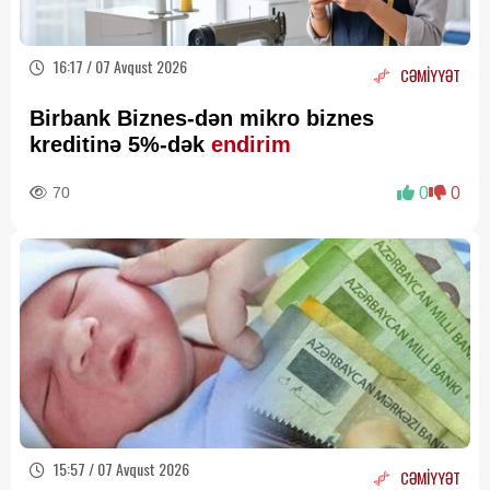
16:17 / 07 Avqust 2026
CƏMİYYƏT
Birbank Biznes-dən mikro biznes
kreditinə 5%-dək
endirim
70
0
0
15:57 / 07 Avqust 2026
CƏMİYYƏT