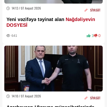
14:13 / 07 Avqust 2026
SİYASƏT
Yeni vəzifəyə təyinat alan
Nağdəliyevin
DOSYESİ
641
1
0
14:10 / 07 Avqust 2026
SİYASƏT