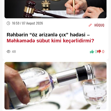
16:59 / 07 Avqust 2026
HÜQUQ
Rəhbərin “öz ərizənlə çıx” hədəsi –
Məhkəmədə sübut kimi keçərlidirmi?
48
0
0