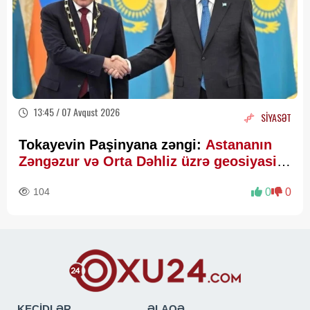
13:45 / 07 Avqust 2026
SİYASƏT
Tokayevin Paşinyana zəngi:
Astananın
Zəngəzur və Orta Dəhliz üzrə geosiyasi
hesablamaları
104
0
0
KEÇİDLƏR
ƏLAQƏ