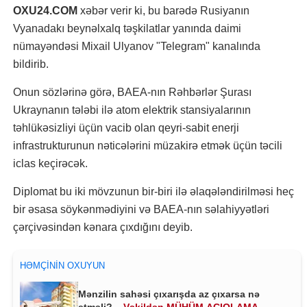
OXU24.COM
xəbər verir ki, bu barədə Rusiyanın
Vyanadakı beynəlxalq təşkilatlar yanında daimi
nümayəndəsi Mixail Ulyanov "Telegram" kanalında
bildirib.
Onun sözlərinə görə, BAEA-nın Rəhbərlər Şurası
Ukraynanın tələbi ilə atom elektrik stansiyalarının
təhlükəsizliyi üçün vacib olan qeyri-sabit enerji
infrastrukturunun nəticələrini müzakirə etmək üçün təcili
iclas keçirəcək.
Diplomat bu iki mövzunun bir-biri ilə əlaqələndirilməsi heç
bir əsasa söykənmədiyini və BAEA-nın səlahiyyətləri
çərçivəsindən kənara çıxdığını deyib.
HƏMÇININ OXUYUN
Mənzilin sahəsi çıxarışda az çıxarsa nə
etməli? –
Vəkildən MÜHÜM AÇIQLAMA