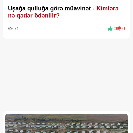
Uşağa qulluğa görə müavinət -
Kimlərə
nə qədər ödənilir?
71
0
0