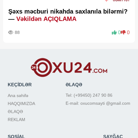
Şəxs məcburi nikahda saxlanıla bilərmi?
—
Vəkildən AÇIQLAMA
88
0
0
KEÇİDLƏR
ƏLAQƏ
Tel: (+99450) 247 90 86
Ana səhifə
E-mail: oxucomsayti @gmail.com
HAQQIMIZDA
ƏLAQƏ
REKLAM
SOSİAL
SAYĞAC