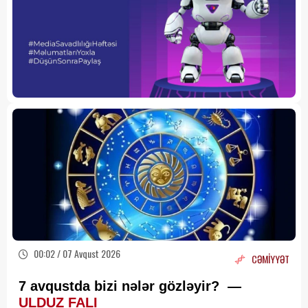
00:02 / 07 Avqust 2026
CƏMİYYƏT
7 avqustda bizi nələr gözləyir? —
ULDUZ FALI