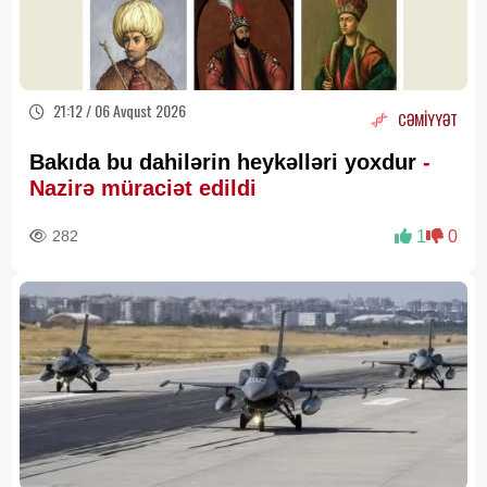
21:12 / 06 Avqust 2026
CƏMİYYƏT
Bakıda bu dahilərin heykəlləri yoxdur
-
Nazirə müraciət edildi
282
1
0