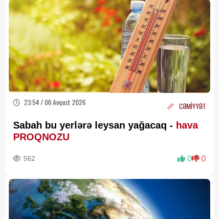
23:54 / 06 Avqust 2026
CƏMİYYƏT
Sabah bu yerlərə leysan yağacaq -
hava
PROQNOZU
562
0
0