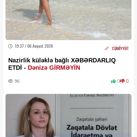
19:37 / 06 Avqust 2026
CƏMİYYƏT
Nazirlik küləklə bağlı XƏBƏRDARLIQ
ETDİ -
Dənizə GİRMƏYİN
96
0
0