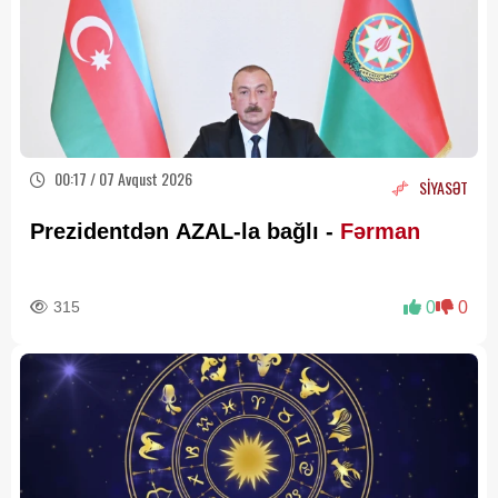
00:17 / 07 Avqust 2026
SİYASƏT
Prezidentdən AZAL-la bağlı -
Fərman
315
0
0