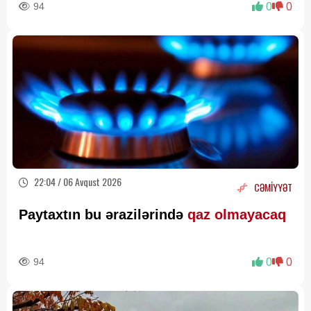
94
0
0
22:04 / 06 Avqust 2026
CƏMİYYƏT
Paytaxtın bu ərazilərində
qaz olmayacaq
94
0
0