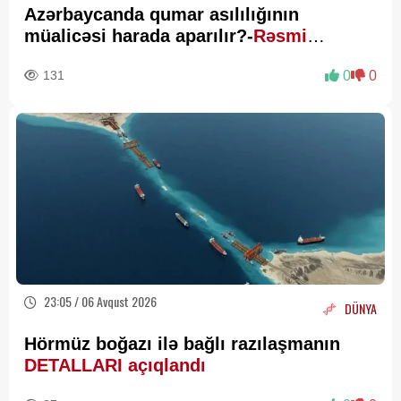
Azərbaycanda qumar asılılığının
müalicəsi harada aparılır?-
Rəsmi
Açıqlama
131
0
0
23:05 / 06 Avqust 2026
DÜNYA
Hörmüz boğazı ilə bağlı razılaşmanın
DETALLARI açıqlandı