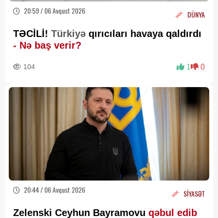
20:59 / 06 Avqust 2026
DÜNYA
TƏCİLİ!
Türkiyə
qırıcıları havaya qaldırdı
- Nə baş verir?
104
1
0
20:44 / 06 Avqust 2026
SİYASƏT
Zelenski Ceyhun Bayramovu
qəbul edib