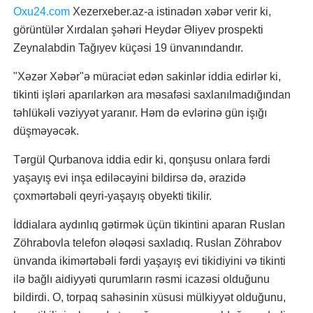
Oxu24.com
Xezerxeber.az-a istinadən xəbər verir ki,
görüntülər Xırdalan şəhəri Heydər Əliyev prospekti
Zeynalabdin Tağıyev küçəsi 19 ünvanındandır.
"Xəzər Xəbər"ə müraciət edən sakinlər iddia edirlər ki,
tikinti işləri aparılarkən ara məsafəsi saxlanılmadığından
təhlükəli vəziyyət yaranır. Həm də evlərinə gün işığı
düşməyəcək.
Tərgül Qurbanova iddia edir ki, qonşusu onlara fərdi
yaşayış evi inşa ediləcəyini bildirsə də, ərazidə
çoxmərtəbəli qeyri-yaşayış obyekti tikilir.
İddialara aydınlıq gətirmək üçün tikintini aparan Ruslan
Zöhrabovla telefon ələqəsi saxladıq. Ruslan Zöhrabov
ünvanda ikimərtəbəli fərdi yaşayış evi tikidiyini və tikinti
ilə bağlı aidiyyəti qurumların rəsmi icazəsi olduğunu
bildirdi. O, torpaq sahəsinin xüsusi mülkiyyət olduğunu,