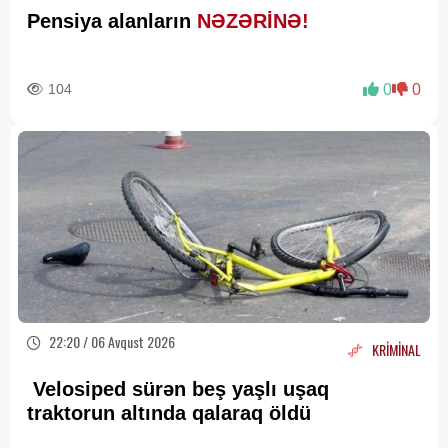
Pensiya alanların
NƏZƏRİNƏ!
104
0
0
22:20 / 06 Avqust 2026
KRİMİNAL
Velosiped sürən beş yaşlı uşaq
traktorun altında qalaraq öldü