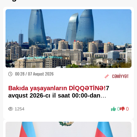
00:28 / 07 Avqust 2026
CƏMİYYƏT
Bakıda yaşayanların DİQQƏTİNƏ!
7
avqust 2026-cı il saat 00:00-dan
etibarən...
1254
0
0