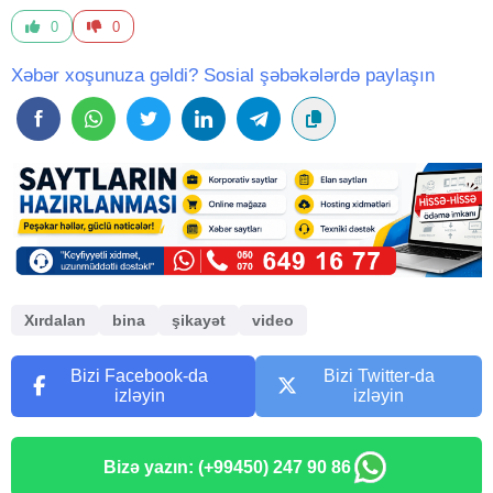
0
0
Xəbər xoşunuza gəldi? Sosial şəbəkələrdə paylaşın
Xırdalan
bina
şikayət
video
Bizi Facebook-da
Bizi Twitter-da
izləyin
izləyin
Bizə yazın: (+99450) 247 90 86