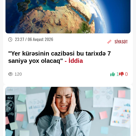
23:27 / 06 Avqust 2026
SİYASƏT
"Yer kürəsinin cazibəsi bu tarixdə 7
saniyə yox olacaq"
- İddia
120
1
0