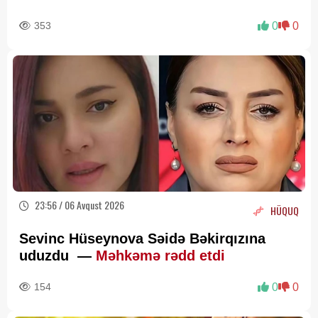
353
0
0
23:56 / 06 Avqust 2026
HÜQUQ
Sevinc Hüseynova Səidə Bəkirqızına
uduzdu —
Məhkəmə rədd etdi
154
0
0