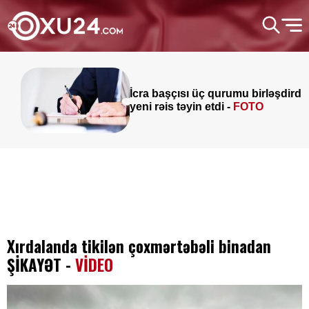
İcra başçısı üç qurumu birləşdirdi,
yeni rəis təyin etdi -
FOTO
Xırdalanda tikilən çoxmərtəbəli binadan
ŞİKAYƏT -
VİDEO