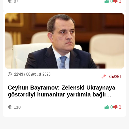
87
0
0
22:49 / 06 Avqust 2026
SİYASƏT
Ceyhun Bayramov: Zelenski Ukraynaya
göstərdiyi humanitar yardımla bağlı
Prezident İlham Əliyevə təşəkkür edib
110
0
0