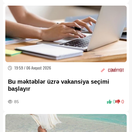
19:59 / 06 Avqust 2026
CƏMİYYƏT
Bu məktəblər üzrə vakansiya seçimi
başlayır
85
0
0