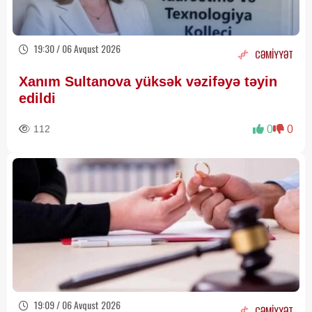
19:30 / 06 Avqust 2026
CƏMİYYƏT
Xanım Sultanova yüksək vəzifəyə təyin
edildi
112
0
0
19:09 / 06 Avqust 2026
CƏMİYYƏT