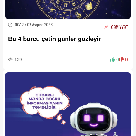
00:12 / 07 Avqust 2026
CƏMİYYƏT
Bu 4 bürcü çətin günlər gözləyir
129
0
0