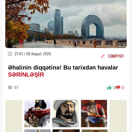
21:43 / 06 Avqust 2026
CƏMİYYƏT
Əhalinin diqqətinə! Bu tarixdən havalar
SƏRİNLƏŞİR
97
0
0