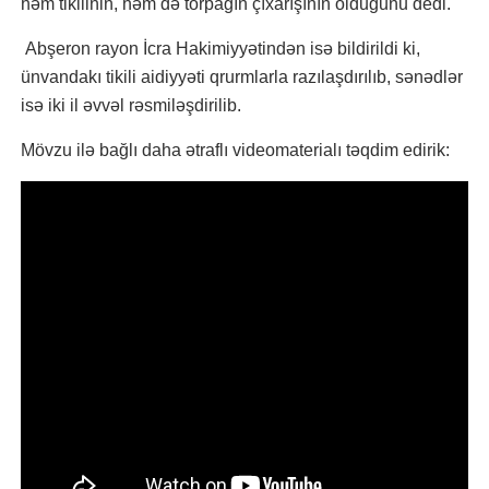
həm tikilinin, həm də torpağın çıxarışının olduğunu dedi.
Abşeron rayon İcra Hakimiyyətindən isə bildirildi ki,
ünvandakı tikili aidiyyəti qrurmlarla razılaşdırılıb, sənədlər
isə iki il əvvəl rəsmiləşdirilib.
Mövzu ilə bağlı daha ətraflı videomaterialı təqdim edirik: