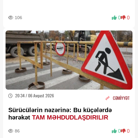
106
0
0
20:34 / 06 Avqust 2026
CƏMİYYƏT
Sürücülərin nəzərinə: Bu küçələrdə
hərəkət
TAM MƏHDUDLAŞDIRILIR
86
0
0