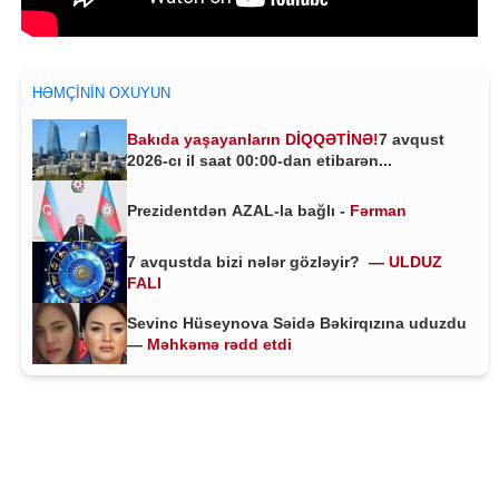
HƏMÇININ OXUYUN
Bakıda yaşayanların DİQQƏTİNƏ!
7 avqust
2026-cı il saat 00:00-dan etibarən...
Prezidentdən AZAL-la bağlı -
Fərman
7 avqustda bizi nələr gözləyir? —
ULDUZ
FALI
Sevinc Hüseynova Səidə Bəkirqızına uduzdu
—
Məhkəmə rədd etdi