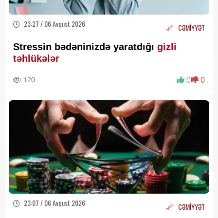
23:27 / 06 Avqust 2026
CƏMİYYƏT
Stressin bədəninizdə yaratdığı
gizli
təhlükələr
120
0
0
23:07 / 06 Avqust 2026
CƏMİYYƏT