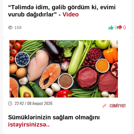
“Təlimdə idim, gəlib gördüm ki, evimi
vurub dağıdırlar” -
Video
158
0
0
22:42 / 08 Avqust 2026
CƏMİYYƏT
Sümüklərinizin sağlam olmağını
istəyirsinizsə..