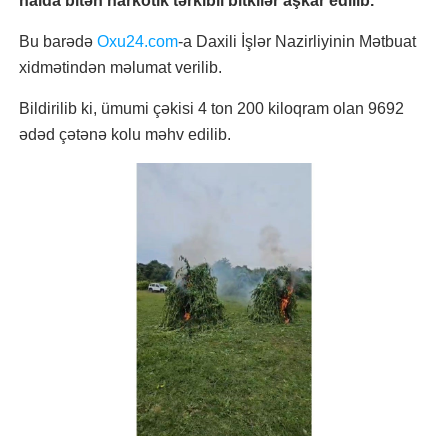
halda bitən narkotik tərkibli bitkilər aşkar edilib.
Bu barədə
Oxu24.com
-a Daxili İşlər Nazirliyinin Mətbuat
xidmətindən məlumat verilib.
Bildirilib ki, ümumi çəkisi 4 ton 200 kiloqram olan 9692
ədəd çətənə kolu məhv edilib.