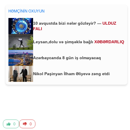
HƏMÇININ OXUYUN
10 avqustda bizi nələr gözləyir? —
ULDUZ
FALI
Leysan,dolu və şimşəklə bağlı
XƏBƏRDARLIQ
Azərbaycanda 8 gün iş olmayacaq
Nikol Paşinyan İlham Əliyevə zəng etdi
0
0