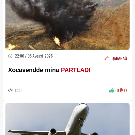
22:06 / 08 Avqust 2026
QARABAĞ
Xocavənddə mina
PARTLADI
118
0
0