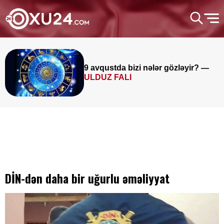
9 avqustda bizi nələr gözləyir? —
ULDUZ FALI
DİN-dən daha bir uğurlu əməliyyat