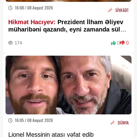
16:08 / 08 Avqust 2026
SİYASƏT
Hikmət Hacıyev:
Prezident İlham Əliyev
müharibəni qazandı, eyni zamanda sülhü
də qazandı - VİDEO
174
0
0
16:05 / 08 Avqust 2026
DÜNYA
Lionel Messinin atası vəfat edib