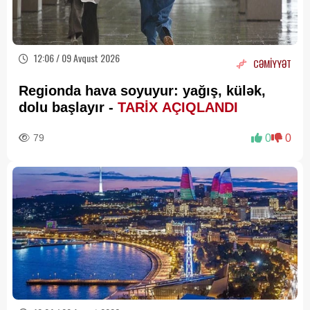
12:06 / 09 Avqust 2026
CƏMİYYƏT
Regionda hava soyuyur: yağış, külək,
dolu başlayır -
TARİX AÇIQLANDI
79
0
0