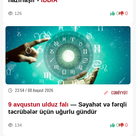
hazırlaşır -
İDDİA
126
0
0
23:54 / 08 Avqust 2026
CƏMİYYƏT
9 avqustun ulduz falı
— Səyahət və fərqli
təcrübələr üçün uğurlu gündür
134
0
0