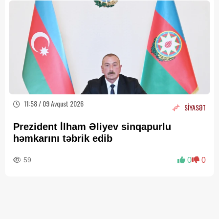
11:58 / 09 Avqust 2026
SİYASƏT
Prezident İlham Əliyev sinqapurlu
həmkarını təbrik edib
59
0
0