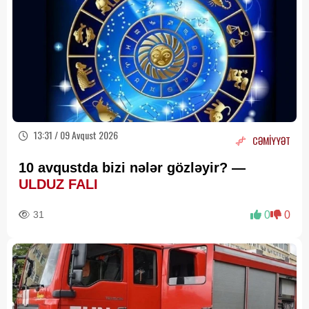
13:31 / 09 Avqust 2026
CƏMİYYƏT
10 avqustda bizi nələr gözləyir? —
ULDUZ FALI
31
0
0