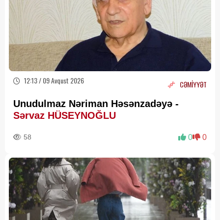
12:13 / 09 Avqust 2026
CƏMİYYƏT
Unudulmaz Nəriman Həsənzadəyə -
Sərvaz HÜSEYNOĞLU
58
0
0