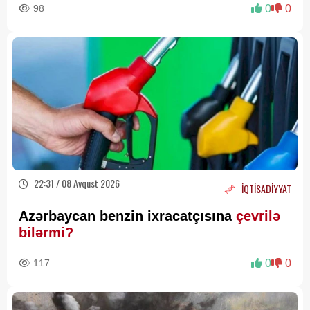
98
0
0
22:31 / 08 Avqust 2026
İQTİSADİYYAT
Azərbaycan benzin ixracatçısına
çevrilə
bilərmi?
117
0
0