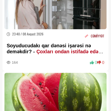
23:40 / 08 Avqust 2026
CƏMİYYƏT
Soyuducudakı qar dənəsi işarəsi nə
deməkdir? -
Çoxları ondan istifadə edə
bilmir
164
0
0