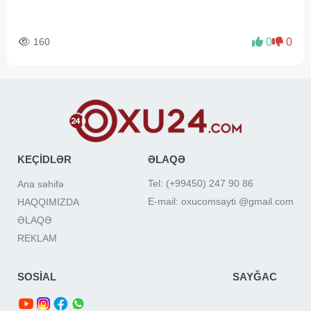
160
0
0
KEÇİDLƏR
ƏLAQƏ
Tel: (+99450) 247 90 86
Ana səhifə
E-mail: oxucomsayti @gmail.com
HAQQIMIZDA
ƏLAQƏ
REKLAM
SOSİAL
SAYĞAC