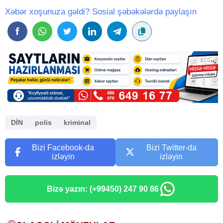
Xəbər xoşunuza gəldi? Sosial şəbəkələrdə paylaşın
DİN
polis
kriminal
Bizi Facebook-da
Bizi Twitter-da
izləyin
izləyin
Bizə yazın: (+99450) 247 90 86