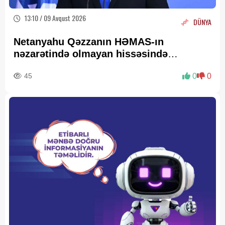
13:10 / 09 Avqust 2026
DÜNYA
Netanyahu Qəzzanın HƏMAS-ın
nəzarətində olmayan hissəsində
yenidənqurma işlərini təsdiqləyib
45
0
0