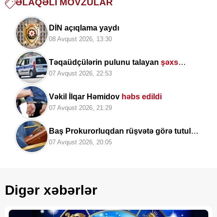
ƏLAQƏLI MÖVZULAR
DİN açıqlama yaydı
08 Avqust 2026, 13:30
Təqaüdçülərin pulunu talayan
şəxs
saxlanıldı
07 Avqust 2026, 22:53
Vəkil İlqar Həmidov
həbs edildi
07 Avqust 2026, 21:29
Baş Prokurorluqdan rüşvətə görə tutulan
vəzifəli şəxslərlə bağlı MƏLUMAT
07 Avqust 2026, 20:05
Digər xəbərlər