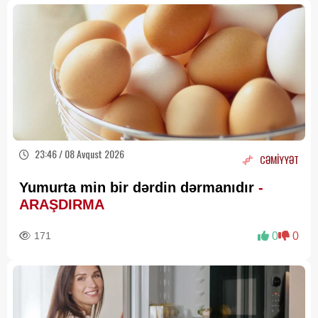
23:46 / 08 Avqust 2026
CƏMİYYƏT
Yumurta min bir dərdin dərmanıdır
-
ARAŞDIRMA
171
0
0