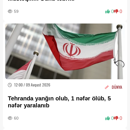
59
0
0
12:00 / 09 Avqust 2026
DÜNYA
Tehranda yanğın olub, 1 nəfər ölüb, 5
nəfər yaralanıb
60
0
0