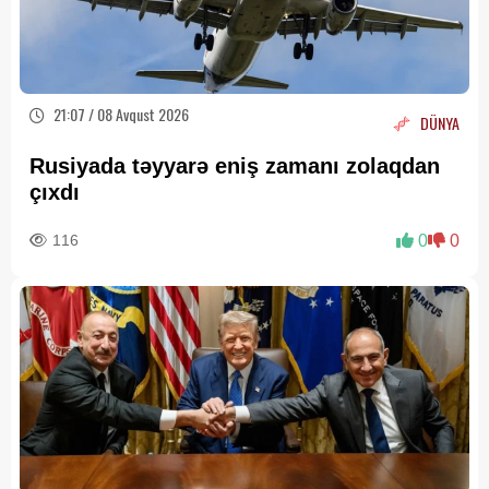
21:07 / 08 Avqust 2026
DÜNYA
Rusiyada təyyarə eniş zamanı zolaqdan
çıxdı
116
0
0