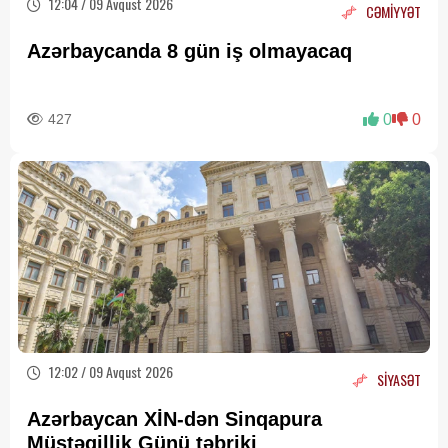
12:04 / 09 Avqust 2026
CƏMİYYƏT
Azərbaycanda 8 gün iş olmayacaq
427
0
0
12:02 / 09 Avqust 2026
SİYASƏT
Azərbaycan XİN-dən Sinqapura
Müstəqillik Günü təbriki