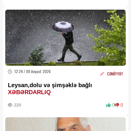
12:24 / 09 Avqust 2026
CƏMİYYƏT
Leysan,dolu və şimşəklə bağlı
XƏBƏRDARLIQ
220
0
0