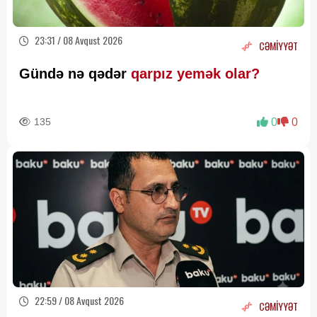
23:31 / 08 Avqust 2026
CƏMİYYƏT
Gündə nə qədər
qarpız yemək olar?
135
0
0
22:59 / 08 Avqust 2026
CƏMİYYƏT