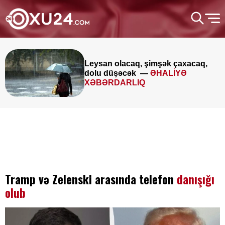
Leysan olacaq, şimşək çaxacaq,
dolu düşəcək —
ƏHALİYƏ
XƏBƏRDARLIQ
Tramp və Zelenski arasında telefon
danışığı
olub