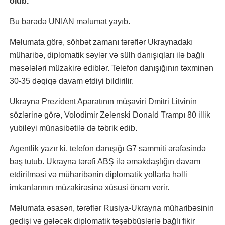
olub.
Bu barədə UNIAN məlumat yayıb.
Məlumata görə, söhbət zamanı tərəflər Ukraynadakı
müharibə, diplomatik səylər və sülh danışıqları ilə bağlı
məsələləri müzakirə ediblər. Telefon danışığının təxminən
30-35 dəqiqə davam etdiyi bildirilir.
Ukrayna Prezident Aparatının müşaviri Dmitri Litvinin
sözlərinə görə, Volodimir Zelenski Donald Trampı 80 illik
yubileyi münasibətilə də təbrik edib.
Agentlik yazır ki, telefon danışığı G7 sammiti ərəfəsində
baş tutub. Ukrayna tərəfi ABŞ ilə əməkdaşlığın davam
etdirilməsi və müharibənin diplomatik yollarla həlli
imkanlarının müzakirəsinə xüsusi önəm verir.
Məlumata əsasən, tərəflər Rusiya-Ukrayna müharibəsinin
gedişi və gələcək diplomatik təşəbbüslərlə bağlı fikir