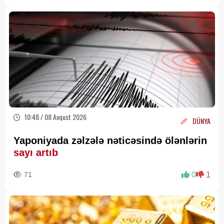
10:48 / 08 Avqust 2026
DÜNYA
Yaponiyada zəlzələ nəticəsində ölənlərin
sayı artıb
71
0
1