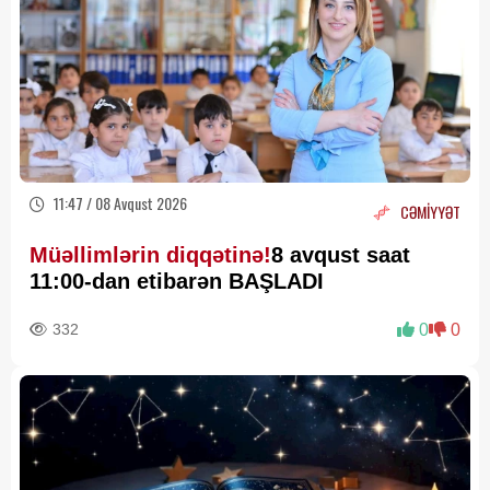
11:47 / 08 Avqust 2026
CƏMİYYƏT
Müəllimlərin diqqətinə!
8 avqust saat
11:00-dan etibarən BAŞLADI
332
0
0