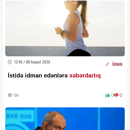
12:45 / 08 Avqust 2026
İDMAN
İstidə idman edənlərə
xəbərdarlıq
56
0
0