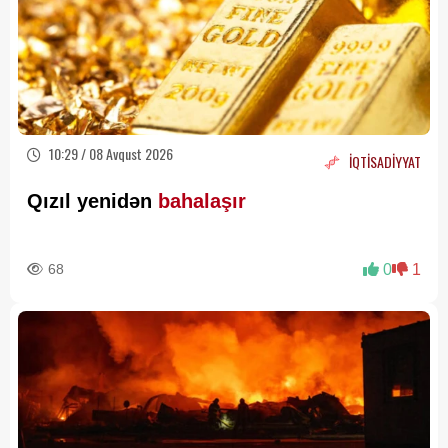
10:29 / 08 Avqust 2026
İQTİSADİYYAT
Qızıl yenidən
bahalaşır
68
0
1