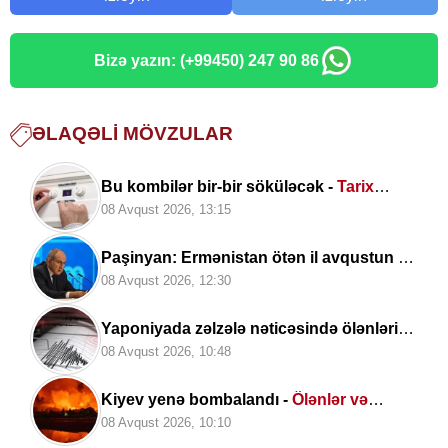
Bizə yazın: (+99450) 247 90 86
ƏLAQƏLI MÖVZULAR
Bu kombilər bir-bir söküləcək -
Tarix
açıqlandı
08 Avqust 2026, 13:15
Paşinyan: Ermənistan ötən il avqustun 8-
nə qədər
dalanda idi
08 Avqust 2026, 12:30
Yaponiyada zəlzələ nəticəsində ölənlərin
sayı artıb
08 Avqust 2026, 10:48
Kiyev yenə bombalandı -
Ölənlər və
yaralananlar var
08 Avqust 2026, 10:10