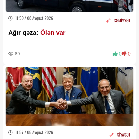
11:59 / 08 Avqust 2026
CƏMİYYƏT
Ağır qəza:
Ölən var
89
0
0
11:57 / 08 Avqust 2026
SİYASƏT