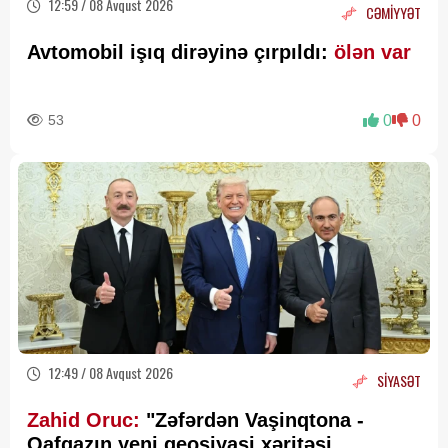
12:59 / 08 Avqust 2026
CƏMİYYƏT
Avtomobil işıq dirəyinə çırpıldı:
ölən var
53
0
0
12:49 / 08 Avqust 2026
SİYASƏT
Zahid Oruc:
"Zəfərdən Vaşinqtona -
Qafqazın yeni geosiyasi xəritəsi