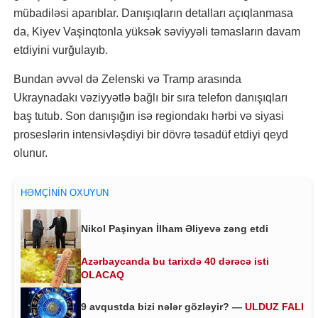
mübadiləsi aparıblar. Danışıqların detalları açıqlanmasa
da, Kiyev Vaşinqtonla yüksək səviyyəli təmasların davam
etdiyini vurğulayıb.
Bundan əvvəl də Zelenski və Tramp arasında
Ukraynadakı vəziyyətlə bağlı bir sıra telefon danışıqları
baş tutub. Son danışığın isə regiondakı hərbi və siyasi
proseslərin intensivləşdiyi bir dövrə təsadüf etdiyi qeyd
olunur.
HƏMÇININ OXUYUN
Nikol Paşinyan İlham Əliyevə zəng etdi
Azərbaycanda bu tarixdə 40 dərəcə isti
OLACAQ
9 avqustda bizi nələr gözləyir? —
ULDUZ FALI