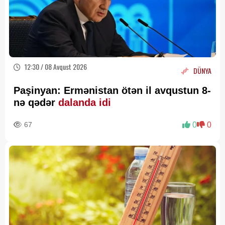
12:30 / 08 Avqust 2026
DÜNYA
Paşinyan: Ermənistan ötən il avqustun 8-
nə qədər
dalanda idi
67
0
0