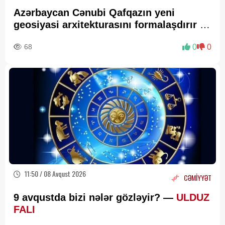
Azərbaycan Cənubi Qafqazın yeni
geosiyasi arxitekturasını formalaşdırır –
RƏY
68
0
0
11:50 / 08 Avqust 2026
CƏMİYYƏT
9 avqustda bizi nələr gözləyir? —
ULDUZ
FALI