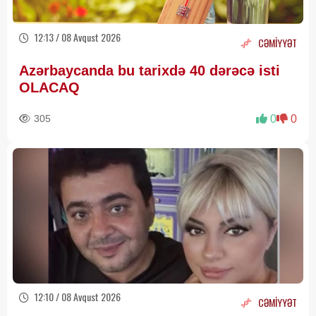
12:13 / 08 Avqust 2026
CƏMİYYƏT
Azərbaycanda bu tarixdə 40 dərəcə isti
OLACAQ
305
0
0
12:10 / 08 Avqust 2026
CƏMİYYƏT