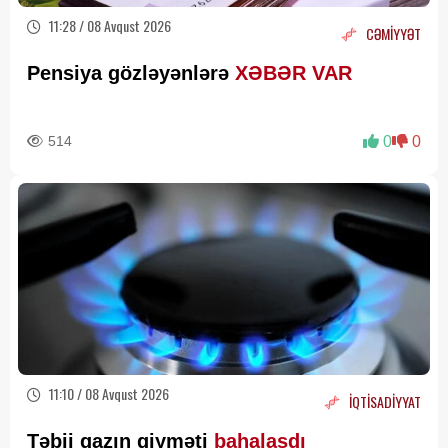
11:28 / 08 Avqust 2026
CƏMİYYƏT
Pensiya gözləyənlərə
XƏBƏR VAR
514
0
0
11:10 / 08 Avqust 2026
İQTİSADİYYAT
Təbii qazın qiyməti
bahalaşdı