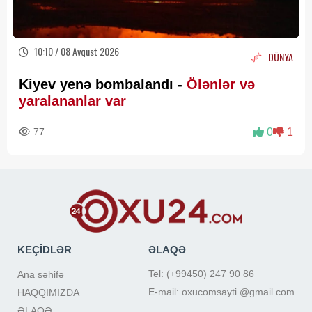
10:10 / 08 Avqust 2026
DÜNYA
Kiyev yenə bombalandı -
Ölənlər və
yaralananlar var
77
0
1
KEÇİDLƏR
ƏLAQƏ
Tel: (+99450) 247 90 86
Ana səhifə
E-mail: oxucomsayti @gmail.com
HAQQIMIZDA
ƏLAQƏ