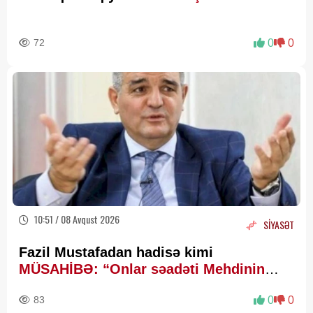
72
0
0
10:51 / 08 Avqust 2026
SİYASƏT
Fazil Mustafadan hadisə kimi
MÜSAHİBƏ: “Onlar səadəti Mehdinin
zühurunda axtarır”
83
0
0