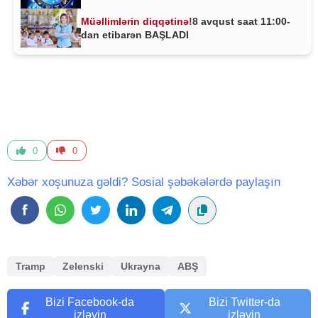
Müəllimlərin diqqətinə!
8 avqust saat 11:00-
dan etibarən BAŞLADI
0
0
Xəbər xoşunuza gəldi? Sosial şəbəkələrdə paylaşın
Tramp
Zelenski
Ukrayna
ABŞ
Bizi Facebook-da
Bizi Twitter-da
izləyin
izləyin