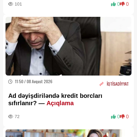
101
0
0
11:50 / 08 Avqust 2026
İQTİSADİYYAT
Ad dəyişdiriləndə kredit borcları
sıfırlanır? —
Açıqlama
72
0
0