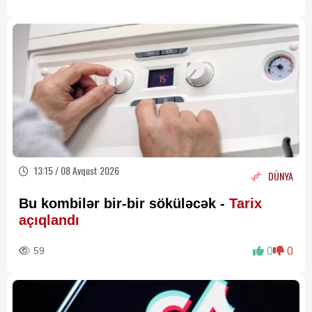
13:15 / 08 Avqust 2026
DÜNYA
Bu kombilər bir-bir söküləcək -
Tarix
açıqlandı
59
0
0