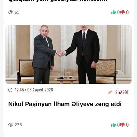
cızılır”..
63
0
0
12:45 / 08 Avqust 2026
SİYASƏT
Nikol Paşinyan İlham Əliyevə zəng etdi
278
0
0