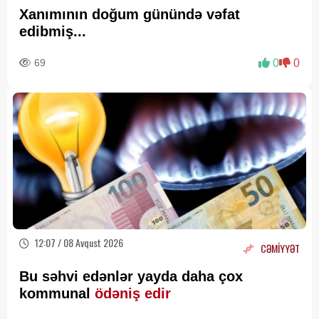
Xanımının doğum günündə vəfat
edibmiş...
69
0
0
12:07 / 08 Avqust 2026
CƏMİYYƏT
Bu səhvi edənlər yayda daha çox
kommunal
ödəniş edir