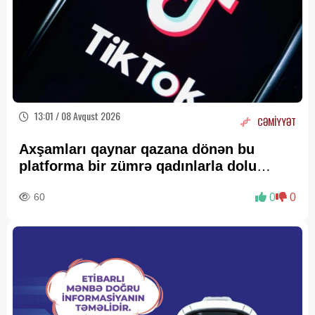
13:01 / 08 Avqust 2026
CƏMİYYƏT
Axşamları qaynar qazana dönən bu
platforma bir zümrə qadınlarla dolu
olur...
60
0
0