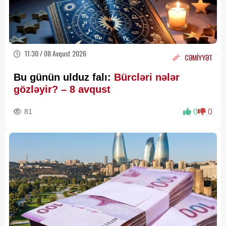
11:30 / 08 Avqust 2026
CƏMİYYƏT
Bu günün ulduz falı:
Bürcləri nələr
gözləyir? – 8 avqust
81
0
0