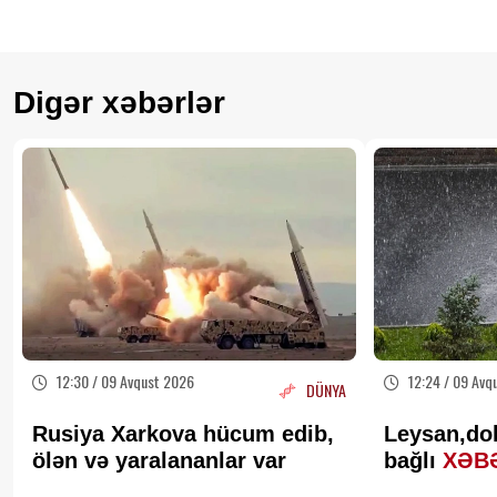
Digər xəbərlər
12:30 / 09 Avqust 2026
12:24 / 09 Avq
DÜNYA
Rusiya Xarkova hücum edib,
Leysan,do
ölən və yaralananlar var
bağlı
XƏB