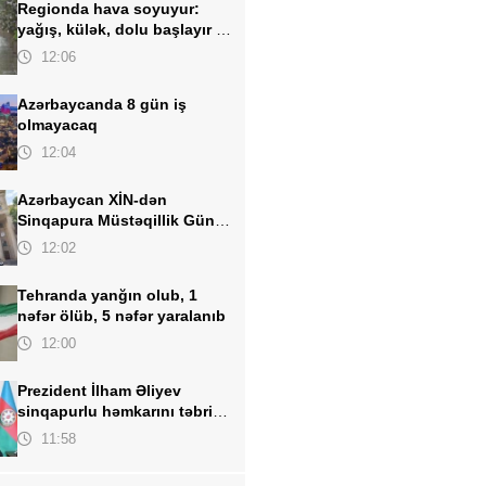
Regionda hava soyuyur:
yağış, külək, dolu başlayır -
TARİX AÇIQLANDI
12:06
Azərbaycanda 8 gün iş
olmayacaq
12:04
Azərbaycan XİN-dən
Sinqapura Müstəqillik Günü
təbriki
12:02
Tehranda yanğın olub, 1
nəfər ölüb, 5 nəfər yaralanıb
12:00
Prezident İlham Əliyev
sinqapurlu həmkarını təbrik
edib
11:58