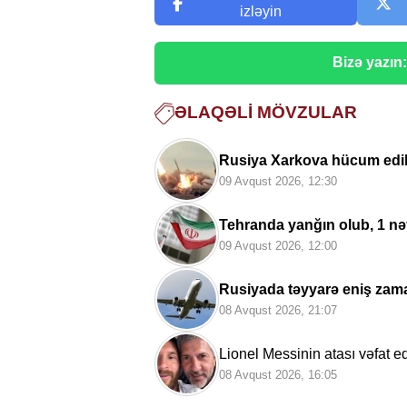
izləyin
Bizə yazın
ƏLAQƏLI MÖVZULAR
Rusiya Xarkova hücum edib
09 Avqust 2026, 12:30
Tehranda yanğın olub, 1 nəf
09 Avqust 2026, 12:00
Rusiyada təyyarə eniş zam
08 Avqust 2026, 21:07
Lionel Messinin atası vəfat e
08 Avqust 2026, 16:05