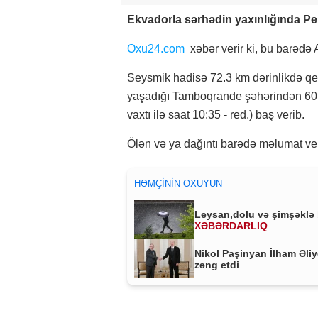
Ekvadorla sərhədin yaxınlığında Pe
Oxu24.com
xəbər verir ki, bu barədə
Seysmik hadisə 72.3 km dərinlikdə qey
yaşadığı Tamboqrande şəhərindən 60 k
vaxtı ilə saat 10:35 - red.) baş verib.
Ölən və ya dağıntı barədə məlumat 
HƏMÇININ OXUYUN
Leysan,dolu və şimşəklə 
XƏBƏRDARLIQ
Nikol Paşinyan İlham Əli
zəng etdi