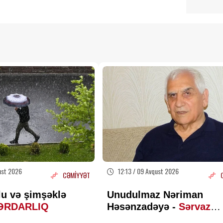
ust 2026
12:13 / 09 Avqust 2026
CƏMİYYƏT
lu və şimşəklə
Unudulmaz Nəriman
ƏRDARLIQ
Həsənzadəyə -
Sərvaz
HÜSEYNOĞLU