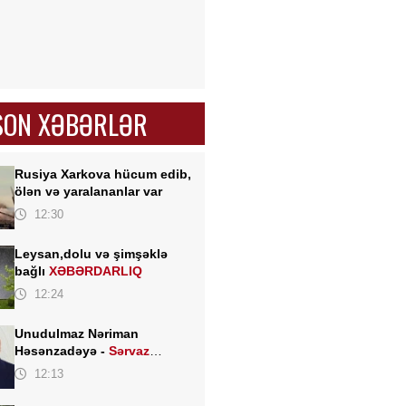
SON XƏBƏRLƏR
Rusiya Xarkova hücum edib,
ölən və yaralananlar var
12:30
Leysan,dolu və şimşəklə
bağlı
XƏBƏRDARLIQ
12:24
Unudulmaz Nəriman
Həsənzadəyə -
Sərvaz
HÜSEYNOĞLU
12:13