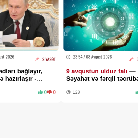
ust 2026
23:54 / 08 Avqust 2026
SİYASƏT
dləri bağlayır,
9 avqustun ulduz falı
—
ə hazırlaşır -
Səyahət və fərqli təcrüb
üçün uğurlu gündür
0
0
129