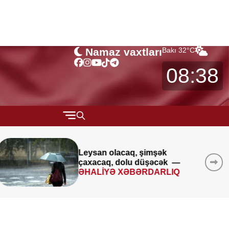
Namaz vaxtları
Bakı
32
°C
08:38
QARABAĞ
MÜSAHİBƏ
Avqustun 8-9-u ilə bağlı
XƏBƏRDARLIQ
MARAQLI
CƏMİYYƏT
REDAKTORUN SEÇİMİ
ÖZƏL BÖLÜM