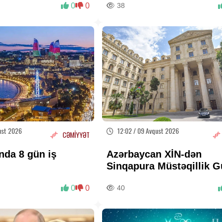
0
0
38
ust 2026
12:02 / 09 Avqust 2026
CƏMİYYƏT
nda 8 gün iş
Azərbaycan XİN-dən
q
Sinqapura Müstəqillik 
təbriki
0
0
40