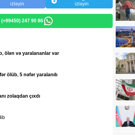
izləyin
izləyin
: (+99450) 247 90 86
, ölən və yaralananlar var
ər ölüb, 5 nəfər yaralanıb
anı zolaqdan çıxdı
dib