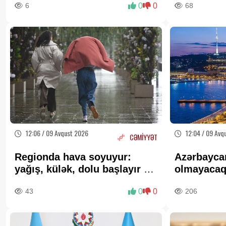
6
0
0
68
12:06 / 09 Avqust 2026
12:04 / 09 Avq
CƏMİYYƏT
Regionda hava soyuyur:
Azərbayca
yağış, külək, dolu başlayır -
olmayaca
TARİX AÇIQLANDI
43
0
0
206