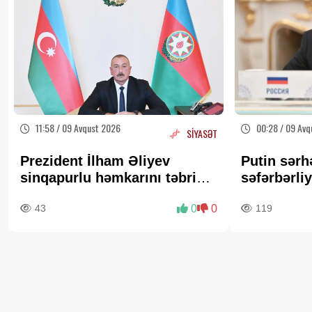
11:58 / 09 Avqust 2026
00:28 / 09 Avq
SİYASƏT
Prezident İlham Əliyev
Putin sərhə
sinqapurlu həmkarını təbrik
səfərbərliy
edib
İDDİA
43
0
0
119