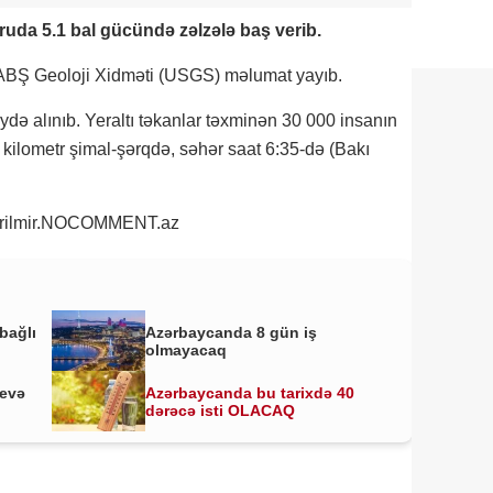
ruda 5.1 bal gücündə zəlzələ baş verib.
 ABŞ Geoloji Xidməti (USGS) məlumat yayıb.
də alınıb. Yeraltı təkanlar təxminən 30 000 insanın
ilometr şimal-şərqdə, səhər saat 6:35-də (Bakı
verilmir.NOCOMMENT.az
bağlı
Azərbaycanda 8 gün iş
olmayacaq
yevə
Azərbaycanda bu tarixdə 40
dərəcə isti OLACAQ