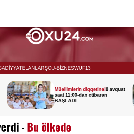
İSADİYYAT
ELANLAR
ŞOU-BİZNES
WUF13
ust
Leysan olacaq, şimşək
çaxacaq, dolu düşəcək —
ƏHALİYƏ XƏBƏRDARLIQ
verdi
-
Bu ölkədə