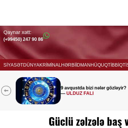
Qaynar xətt:
(+99450) 247 90 86
SİYASƏT
DÜNYA
KRİMİNAL
HƏRBİ
İDMAN
HÜQUQ
TİBB
İQT
Müəllimlərin diqqətinə!
8 avq
zləyir?
saat 11:00-dan etibarən
BAŞLADI
Güclü zəlzələ baş 