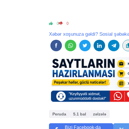
0
0
Xəbər xoşunuza gəldi? Sosial şəbəkə
Peruda
5.1 bal
zəlzələ
Bizi Facebook-da