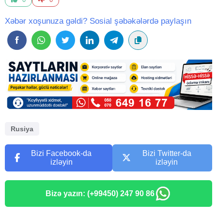
Xəbər xoşunuza gəldi? Sosial şəbəkələrdə paylaşın
Rusiya
Bizi Facebook-da
Bizi Twitter-da
izləyin
izləyin
Bizə yazın: (+99450) 247 90 86