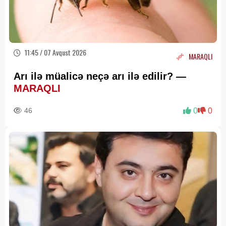
11:45 / 07 Avqust 2026
MARAQLI
Arı ilə müalicə neçə arı ilə edilir? —
MARAQLI
46
0
0