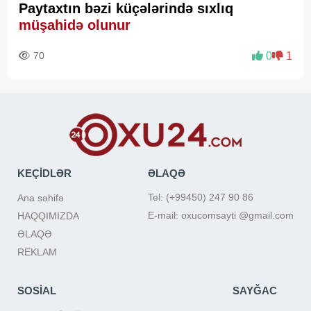
Paytaxtın bəzi küçələrində sıxlıq
müşahidə olunur
70
0
1
KEÇİDLƏR
ƏLAQƏ
Tel: (+99450) 247 90 86
Ana səhifə
E-mail: oxucomsayti @gmail.com
HAQQIMIZDA
ƏLAQƏ
REKLAM
SOSİAL
SAYĞAC