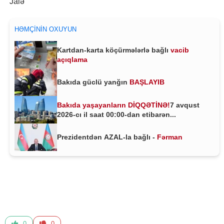
Jalə
HƏMÇININ OXUYUN
Kartdan-karta köçürmələrlə bağlı
vacib
açıqlama
Bakıda güclü yanğın
BAŞLAYIB
Bakıda yaşayanların DİQQƏTİNƏ!
7 avqust
2026-cı il saat 00:00-dan etibarən...
Prezidentdən AZAL-la bağlı -
Fərman
0
0