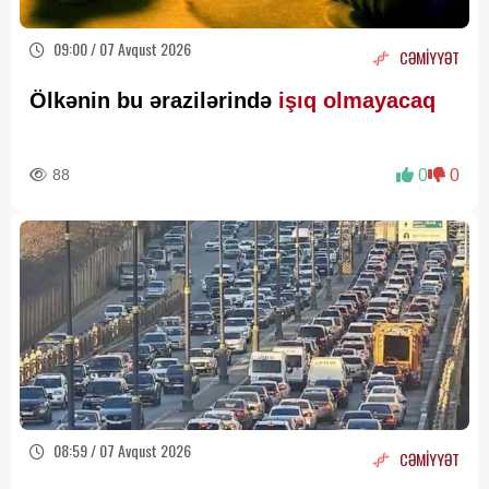
09:00 / 07 Avqust 2026
CƏMİYYƏT
Ölkənin bu ərazilərində
işıq olmayacaq
88
0
0
08:59 / 07 Avqust 2026
CƏMİYYƏT