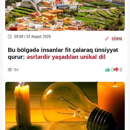
09:04 / 07 Avqust 2026
DÜNYA
Bu bölgədə insanlar fit çalaraq ünsiyyət
qurur:
əsrlərdir yaşadılan unikal dil
84
0
0