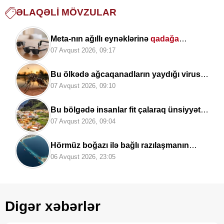
ƏLAQƏLI MÖVZULAR
Meta-nın ağıllı eynəklərinə
qadağa
qoyuldu
07 Avqust 2026, 09:17
Bu ölkədə ağcaqanadların yaydığı virus
4
nəfərin həyatına son qoydu
07 Avqust 2026, 09:10
Bu bölgədə insanlar fit çalaraq ünsiyyət
qurur:
əsrlərdir yaşadılan unikal dil
07 Avqust 2026, 09:04
Hörmüz boğazı ilə bağlı razılaşmanın
DETALLARI açıqlandı
06 Avqust 2026, 23:05
Digər xəbərlər