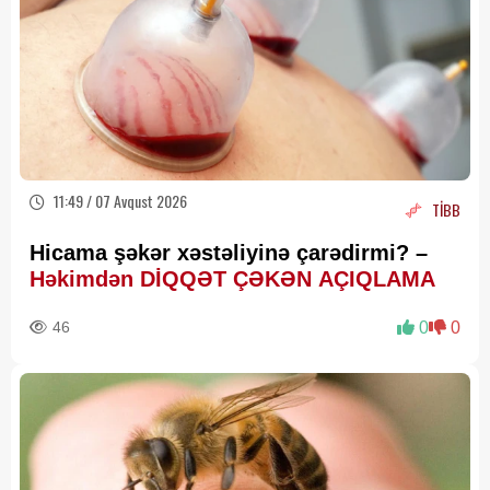
11:49 / 07 Avqust 2026
TİBB
Hicama şəkər xəstəliyinə çarədirmi? –
Həkimdən DİQQƏT ÇƏKƏN AÇIQLAMA
46
0
0