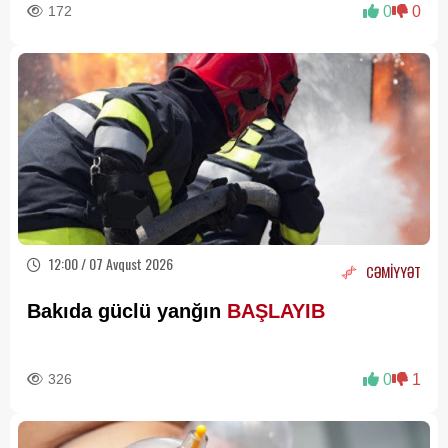
172
0
0
12:00 / 07 Avqust 2026
CƏMİYYƏT
Bakıda güclü yanğın
BAŞLAYIB
326
0
1