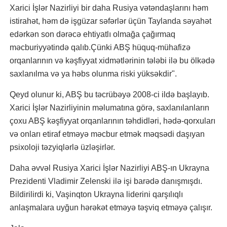
Xarici İşlər Nazirliyi bir daha Rusiya vətəndaşlarını həm
istirahət, həm də işgüzar səfərlər üçün Taylanda səyahət
edərkən son dərəcə ehtiyatlı olmağa çağırmaq
məcburiyyətində qalıb.Çünki ABŞ hüquq-mühafizə
orqanlarının və kəşfiyyat xidmətlərinin tələbi ilə bu ölkədə
saxlanılma və ya həbs olunma riski yüksəkdir".
Qeyd olunur ki, ABŞ bu təcrübəyə 2008-ci ildə başlayıb.
Xarici İşlər Nazirliyinin məlumatına görə, saxlanılanların
çoxu ABŞ kəşfiyyat orqanlarının təhdidləri, hədə-qorxuları
və onları etiraf etməyə məcbur etmək məqsədi daşıyan
psixoloji təzyiqlərlə üzləşirlər.
Daha əvvəl Rusiya Xarici İşlər Nazirliyi ABŞ-ın Ukrayna
Prezidenti Vladimir Zelenski ilə işi barədə danışmışdı.
Bildirilirdi ki, Vaşinqton Ukrayna liderini qarşılıqlı
anlaşmalara uyğun hərəkət etməyə təşviq etməyə çalışır.