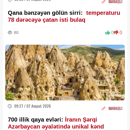
MARAQLI
Qana bənzəyən gölün sirri:
temperaturu
78 dərəcəyə çatan isti bulaq
80
0
0
09:27 / 07 Avqust 2026
MARAQLI
700 illik qaya evləri:
İranın Şərqi
Azərbaycan əyalətində unikal kənd