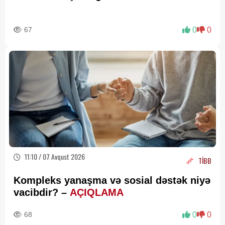
67
0
0
11:10 / 07 Avqust 2026
TİBB
Kompleks yanaşma və sosial dəstək niyə
vacibdir? –
AÇIQLAMA
68
0
0