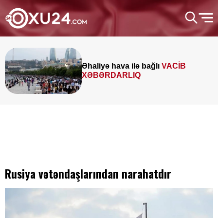
Əhaliyə hava ilə bağlı
VACİB
XƏBƏRDARLIQ
Rusiya vətəndaşlarından narahatdır