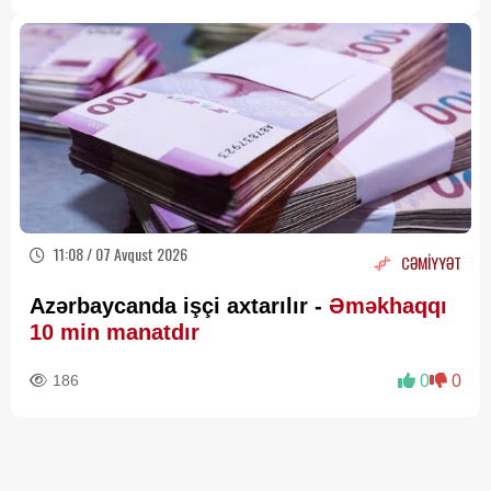
11:08 / 07 Avqust 2026
CƏMİYYƏT
Azərbaycanda işçi axtarılır -
Əməkhaqqı
10 min manatdır
186
0
0