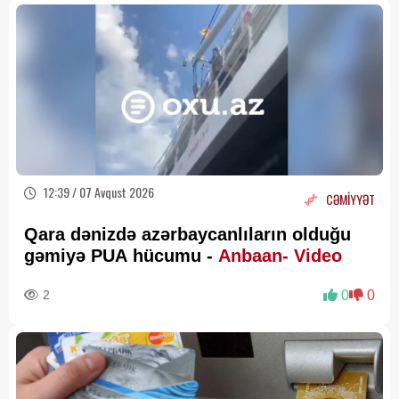
12:39 / 07 Avqust 2026
CƏMİYYƏT
Qara dənizdə azərbaycanlıların olduğu
gəmiyə PUA hücumu -
Anbaan- Video
2
0
0