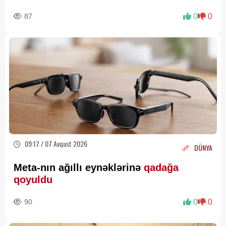
87
0
0
09:17 / 07 Avqust 2026
DÜNYA
Meta-nın ağıllı eynəklərinə
qadağa
qoyuldu
90
0
0