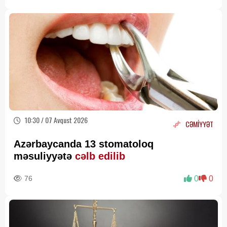
10:30 / 07 Avqust 2026
CƏMİYYƏT
Azərbaycanda 13 stomatoloq
məsuliyyətə
cəlb edilib
76
0
0