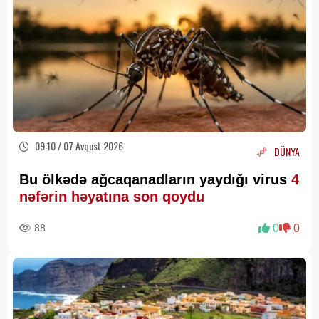
09:10 / 07 Avqust 2026
DÜNYA
Bu ölkədə ağcaqanadların yaydığı virus
4
nəfərin həyatına son qoydu
88
0
0