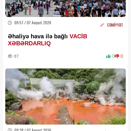
09:57 / 07 Avqust 2026
CƏMİYYƏT
Əhaliyə hava ilə bağlı
VACİB
XƏBƏRDARLIQ
87
0
0
09:38 / 07 Avqust 2026