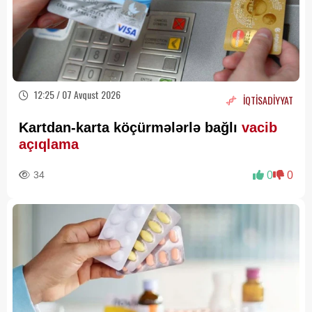
12:25 / 07 Avqust 2026
İQTİSADİYYAT
Kartdan-karta köçürmələrlə bağlı
vacib
açıqlama
34
0
0