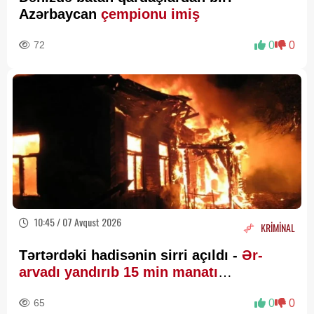
Azərbaycan
çempionu imiş
72
0
0
10:45 / 07 Avqust 2026
KRİMİNAL
Tərtərdəki hadisənin sirri açıldı -
Ər-
arvadı yandırıb 15 min manatı
oğurlayıbmış
65
0
0