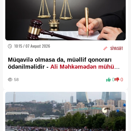
10:15 / 07 Avqust 2026
SİYASƏT
Müqavilə olmasa da, müəllif qonorarı
ödənilməlidir -
Ali Məhkəmədən mühüm
qərar
58
0
0