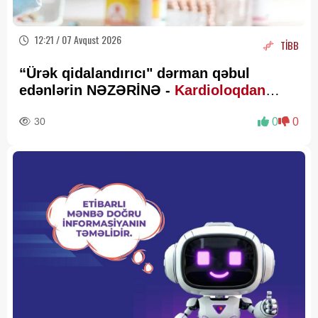
12:21 / 07 Avqust 2026
TİBB
“Ürək qidalandırıcı" dərman qəbul
edənlərin NƏZƏRİNƏ -
Kardioloqdan
VACİB XƏBƏRDARLIQ
30
0
0