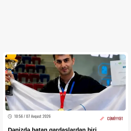
10:56 / 07 Avqust 2026
CƏMİYYƏT
Dənizdə batan qardaşlardan biri