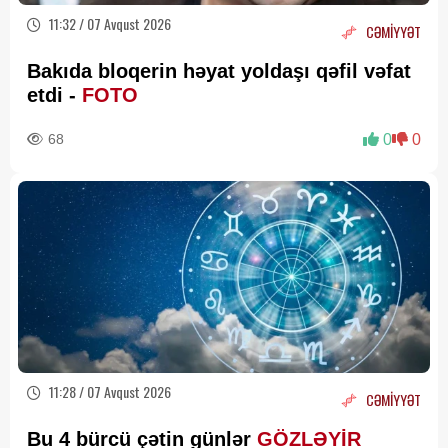
11:32 / 07 Avqust 2026
CƏMİYYƏT
Bakıda bloqerin həyat yoldaşı qəfil vəfat
etdi -
FOTO
68
0
0
11:28 / 07 Avqust 2026
CƏMİYYƏT
Bu 4 bürcü çətin günlər
GÖZLƏYİR