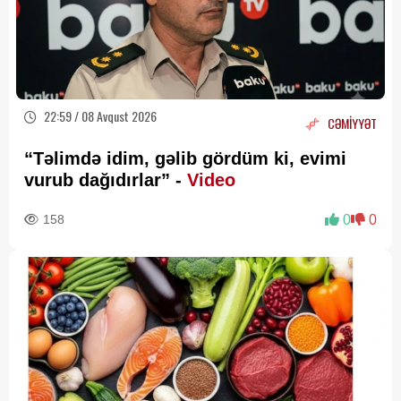
22:59 / 08 Avqust 2026
CƏMİYYƏT
“Təlimdə idim, gəlib gördüm ki, evimi
vurub dağıdırlar” -
Video
158
0
0