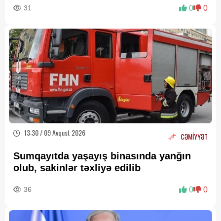
31
0
0
13:30 / 09 Avqust 2026
CƏMİYYƏT
Sumqayıtda yaşayış binasında yanğın
olub, sakinlər təxliyə edilib
36
0
0