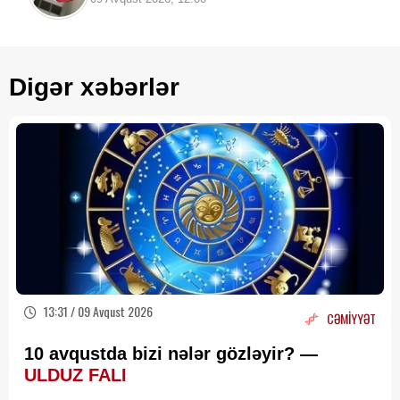
Digər xəbərlər
13:31 / 09 Avqust 2026
CƏMİYYƏT
10 avqustda bizi nələr gözləyir? —
ULDUZ FALI