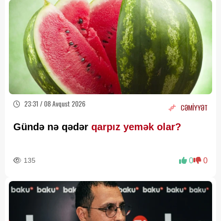
23:31 / 08 Avqust 2026
CƏMİYYƏT
Gündə nə qədər
qarpız yemək olar?
135
0
0