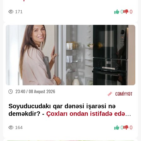
171
0
0
23:40 / 08 Avqust 2026
CƏMİYYƏT
Soyuducudakı qar dənəsi işarəsi nə
deməkdir? -
Çoxları ondan istifadə edə
bilmir
164
0
0