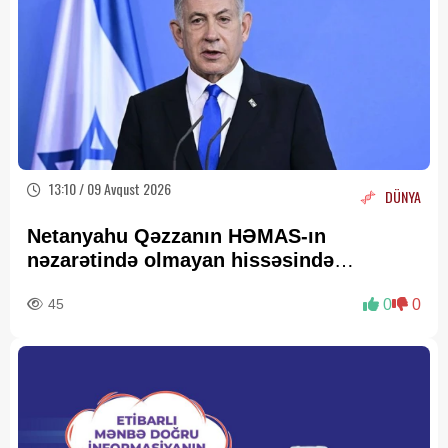
13:10 / 09 Avqust 2026
DÜNYA
Netanyahu Qəzzanın HƏMAS-ın
nəzarətində olmayan hissəsində
yenidənqurma işlərini təsdiqləyib
45
0
0