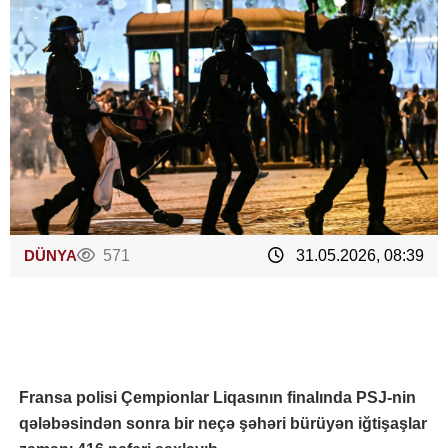
DÜNYA
571
31.05.2026, 08:39
Fransa polisi Çempionlar Liqasının finalında PSJ-nin
qələbəsindən sonra bir neçə şəhəri bürüyən iğtişaşlar