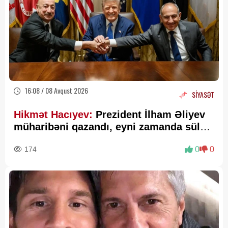
16:08 / 08 Avqust 2026
SİYASƏT
Hikmət Hacıyev:
Prezident İlham Əliyev
müharibəni qazandı, eyni zamanda sülhü
də qazandı - VİDEO
174
0
0