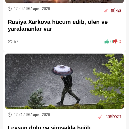
12:30 / 09 Avqust 2026
DÜNYA
Rusiya Xarkova hücum edib, ölən və
yaralananlar var
57
0
0
12:24 / 09 Avqust 2026
CƏMİYYƏT
Leysan,dolu və şimşəklə bağlı