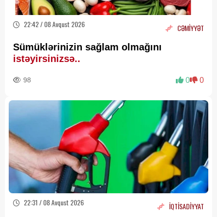
22:42 / 08 Avqust 2026
CƏMİYYƏT
Sümüklərinizin sağlam olmağını
istəyirsinizsə..
98
0
0
22:31 / 08 Avqust 2026
İQTİSADİYYAT