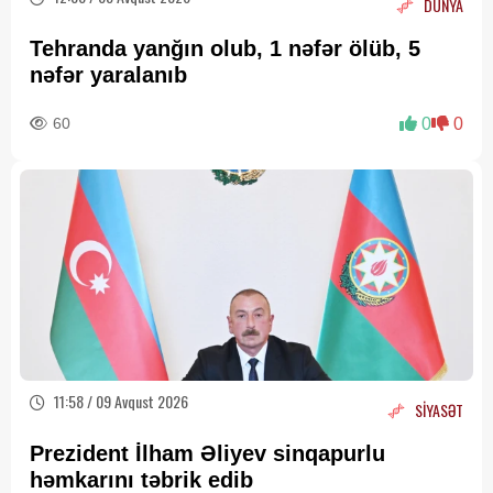
DÜNYA
Tehranda yanğın olub, 1 nəfər ölüb, 5
nəfər yaralanıb
60
0
0
11:58 / 09 Avqust 2026
SİYASƏT
Prezident İlham Əliyev sinqapurlu
həmkarını təbrik edib