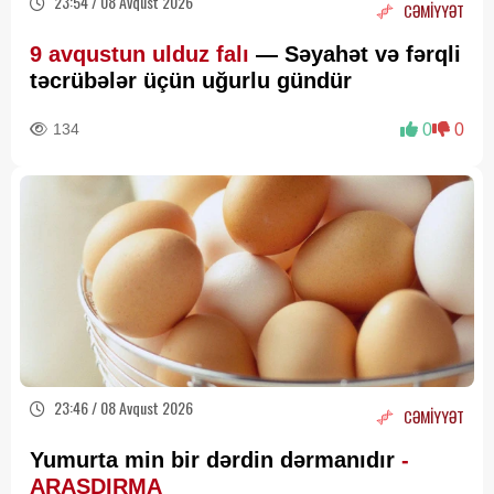
23:54 / 08 Avqust 2026
CƏMİYYƏT
9 avqustun ulduz falı
— Səyahət və fərqli
təcrübələr üçün uğurlu gündür
134
0
0
23:46 / 08 Avqust 2026
CƏMİYYƏT
Yumurta min bir dərdin dərmanıdır
-
ARAŞDIRMA