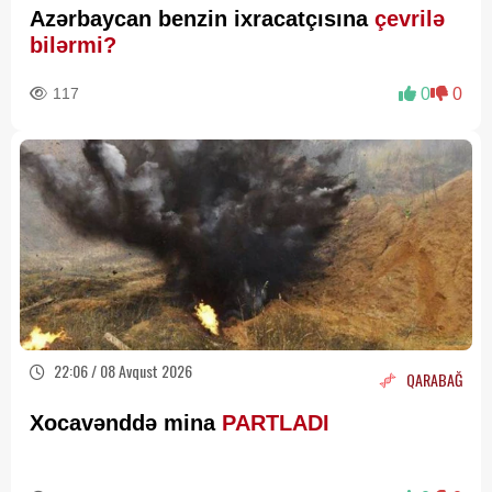
Azərbaycan benzin ixracatçısına
çevrilə
bilərmi?
117
0
0
22:06 / 08 Avqust 2026
QARABAĞ
Xocavənddə mina
PARTLADI