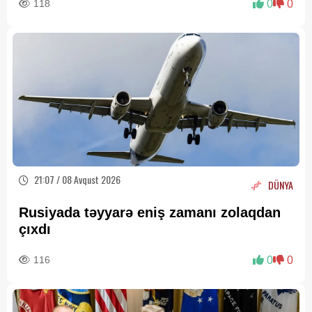
118
0
0
21:07 / 08 Avqust 2026
DÜNYA
Rusiyada təyyarə eniş zamanı zolaqdan
çıxdı
116
0
0