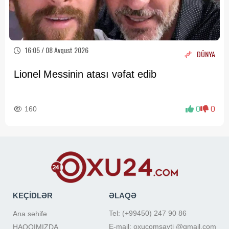
16:05 / 08 Avqust 2026
DÜNYA
Lionel Messinin atası vəfat edib
160
0
0
KEÇİDLƏR
ƏLAQƏ
Tel: (+99450) 247 90 86
Ana səhifə
E-mail: oxucomsayti @gmail.com
HAQQIMIZDA