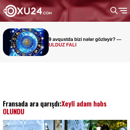
9 avqustda bizi nələr gözləyir? —
ULDUZ FALI
Fransada ara qarışdı:
Xeyli adam həbs
OLUNDU