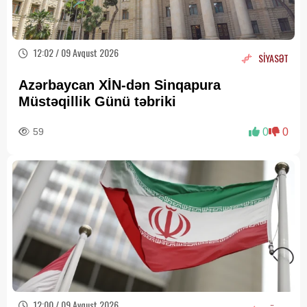
12:02 / 09 Avqust 2026
SİYASƏT
Azərbaycan XİN-dən Sinqapura
Müstəqillik Günü təbriki
59
0
0
12:00 / 09 Avqust 2026