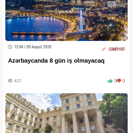
12:04 / 09 Avqust 2026
CƏMİYYƏT
Azərbaycanda 8 gün iş olmayacaq
427
0
0