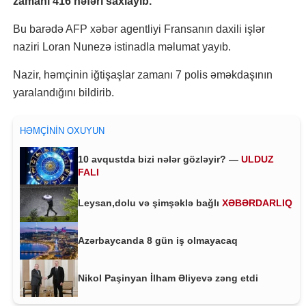
zamanı 416 nəfəri saxlayıb.
Bu barədə AFP xəbər agentliyi Fransanın daxili işlər
naziri Loran Nunezə istinadla məlumat yayıb.
Nazir, həmçinin iğtişaşlar zamanı 7 polis əməkdaşının
yaralandığını bildirib.
HƏMÇININ OXUYUN
10 avqustda bizi nələr gözləyir? —
ULDUZ
FALI
Leysan,dolu və şimşəklə bağlı
XƏBƏRDARLIQ
Azərbaycanda 8 gün iş olmayacaq
Nikol Paşinyan İlham Əliyevə zəng etdi