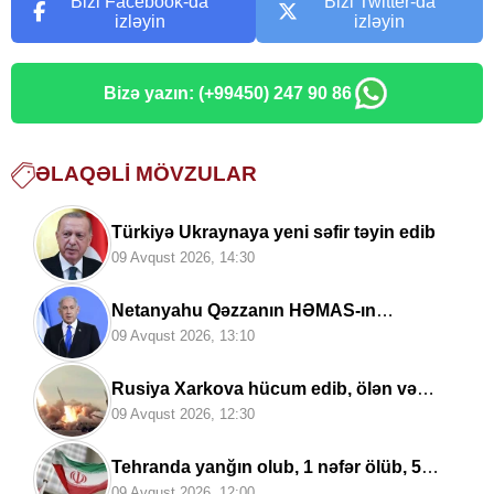
Bizi Facebook-da
Bizi Twitter-da
izləyin
izləyin
Bizə yazın: (+99450) 247 90 86
ƏLAQƏLI MÖVZULAR
Türkiyə Ukraynaya yeni səfir təyin edib
09 Avqust 2026, 14:30
Netanyahu Qəzzanın HƏMAS-ın
nəzarətində olmayan hissəsində
09 Avqust 2026, 13:10
yenidənqurma işlərini təsdiqləyib
Rusiya Xarkova hücum edib, ölən və
yaralananlar var
09 Avqust 2026, 12:30
Tehranda yanğın olub, 1 nəfər ölüb, 5
nəfər yaralanıb
09 Avqust 2026, 12:00