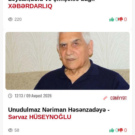
XƏBƏRDARLIQ
220
0
0
12:13 / 09 Avqust 2026
CƏMİYYƏT
Unudulmaz Nəriman Həsənzadəyə -
Sərvaz HÜSEYNOĞLU
58
0
0