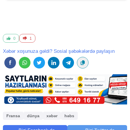
0
1
Xəbər xoşunuza gəldi? Sosial şəbəkələrdə paylaşın
Fransa
dünya
xəbər
həbs