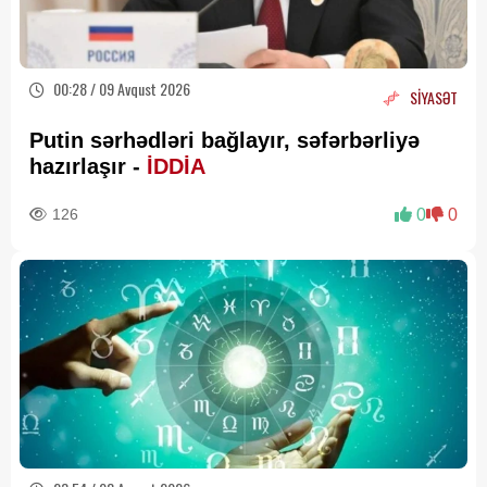
00:28 / 09 Avqust 2026
SİYASƏT
Putin sərhədləri bağlayır, səfərbərliyə
hazırlaşır -
İDDİA
126
0
0