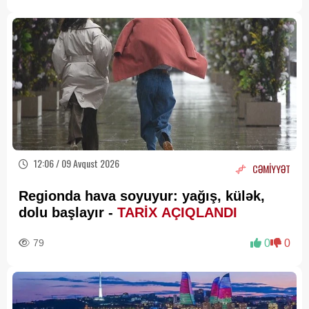
12:06 / 09 Avqust 2026
CƏMİYYƏT
Regionda hava soyuyur: yağış, külək,
dolu başlayır -
TARİX AÇIQLANDI
79
0
0