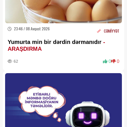
23:46 / 08 Avqust 2026
CƏMİYYƏT
Yumurta min bir dərdin dərmanıdır
-
ARAŞDIRMA
62
0
0