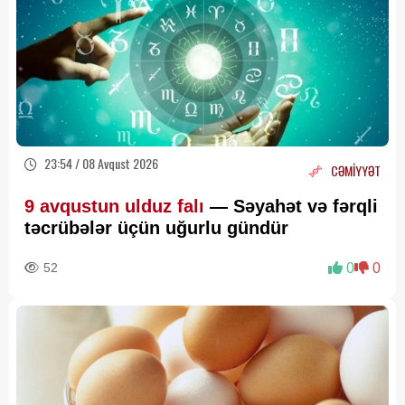
23:54 / 08 Avqust 2026
CƏMİYYƏT
9 avqustun ulduz falı
— Səyahət və fərqli
təcrübələr üçün uğurlu gündür
52
0
0