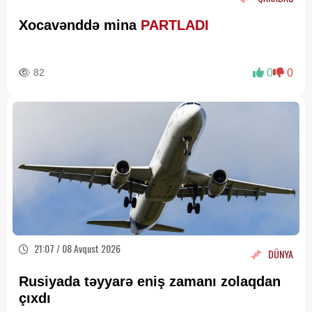
Xocavənddə mina
PARTLADI
82
0
0
21:07 / 08 Avqust 2026
DÜNYA
Rusiyada təyyarə eniş zamanı zolaqdan
çıxdı