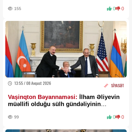
155
0
0
13:55 / 08 Avqust 2026
SİYASƏT
Vaşinqton Bəyannaməsi:
İlham Əliyevin
müəllifi olduğu sülh gündəliyinin
beynəlxalq miqyasda təsdiqi
99
0
0