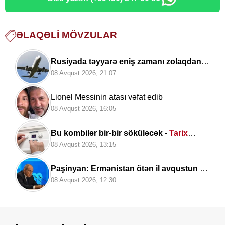
ƏLAQƏLI MÖVZULAR
Rusiyada təyyarə eniş zamanı zolaqdan
çıxdı
08 Avqust 2026, 21:07
Lionel Messinin atası vəfat edib
08 Avqust 2026, 16:05
Bu kombilər bir-bir söküləcək -
Tarix
açıqlandı
08 Avqust 2026, 13:15
Paşinyan: Ermənistan ötən il avqustun 8-
nə qədər
dalanda idi
08 Avqust 2026, 12:30