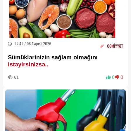
22:42 / 08 Avqust 2026
CƏMİYYƏT
Sümüklərinizin sağlam olmağını
istəyirsinizsə..
61
0
0