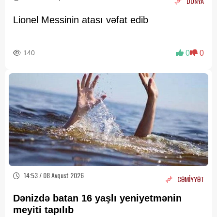
DÜNYA
Lionel Messinin atası vəfat edib
140
0
0
14:53 / 08 Avqust 2026
CƏMİYYƏT
Dənizdə batan 16 yaşlı yeniyetmənin
meyiti tapılıb