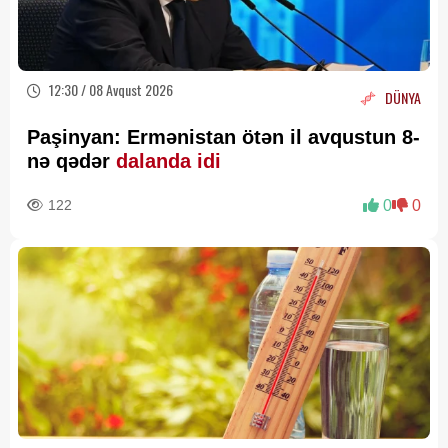
12:30 / 08 Avqust 2026
DÜNYA
Paşinyan: Ermənistan ötən il avqustun 8-
nə qədər
dalanda idi
122
0
0