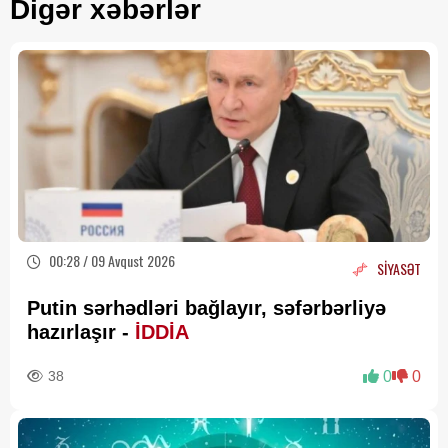
Digər xəbərlər
00:28 / 09 Avqust 2026
SİYASƏT
Putin sərhədləri bağlayır, səfərbərliyə
hazırlaşır -
İDDİA
38
0
0