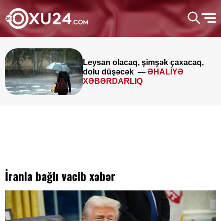
Leysan olacaq, şimşək çaxacaq,
dolu düşəcək —
ƏHALİYƏ
XƏBƏRDARLIQ
İranla bağlı vacib xəbər