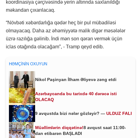
koordinasiya çərçivəsində yerin altınnda saxlanıldığı
məkandan çıxarılacaq.
“Növbəti xəbərdarlığa qədər heç bir pul mübadiləsi
olmayacaq. Daha az əhəmiyyətə malik digər məsələlər
üzrə razılığa gəlinib. İndi mən son qərarı vermək üçün
iclas otağında olacağam”, - Tramp qeyd edib.
HƏMÇININ OXUYUN
Nikol Paşinyan İlham Əliyevə zəng etdi
Azərbaycanda bu tarixdə 40 dərəcə isti
OLACAQ
9 avqustda bizi nələr gözləyir? —
ULDUZ FALI
Müəllimlərin diqqətinə!
8 avqust saat 11:00-
dan etibarən BAŞLADI