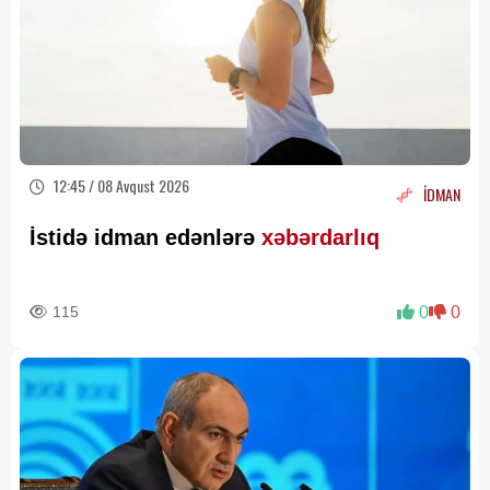
12:45 / 08 Avqust 2026
İDMAN
İstidə idman edənlərə
xəbərdarlıq
115
0
0