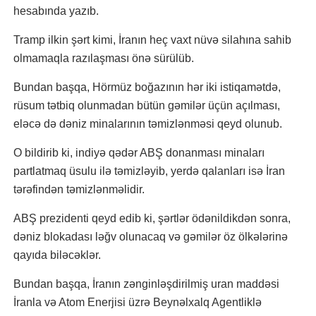
hesabında yazıb.
Tramp ilkin şərt kimi, İranın heç vaxt nüvə silahına sahib
olmamaqla razılaşması önə sürülüb.
Bundan başqa, Hörmüz boğazının hər iki istiqamətdə,
rüsum tətbiq olunmadan bütün gəmilər üçün açılması,
eləcə də dəniz minalarının təmizlənməsi qeyd olunub.
O bildirib ki, indiyə qədər ABŞ donanması minaları
partlatmaq üsulu ilə təmizləyib, yerdə qalanları isə İran
tərəfindən təmizlənməlidir.
ABŞ prezidenti qeyd edib ki, şərtlər ödənildikdən sonra,
dəniz blokadası ləğv olunacaq və gəmilər öz ölkələrinə
qayıda biləcəklər.
Bundan başqa, İranın zənginləşdirilmiş uran maddəsi
İranla və Atom Enerjisi üzrə Beynəlxalq Agentliklə