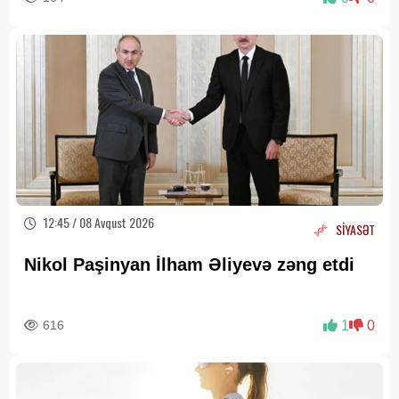
12:45 / 08 Avqust 2026
SİYASƏT
Nikol Paşinyan İlham Əliyevə zəng etdi
616
1
0