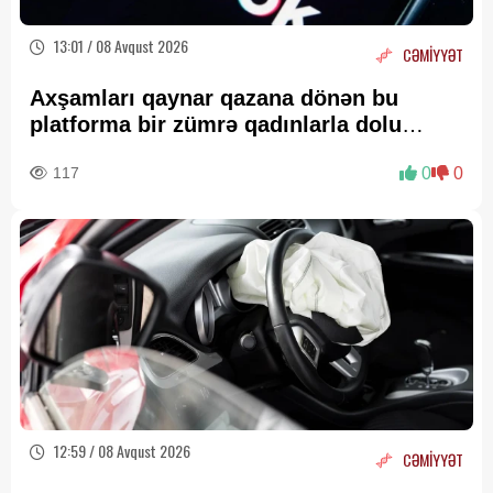
13:01 / 08 Avqust 2026
CƏMİYYƏT
Axşamları qaynar qazana dönən bu
platforma bir zümrə qadınlarla dolu
olur...
117
0
0
12:59 / 08 Avqust 2026
CƏMİYYƏT