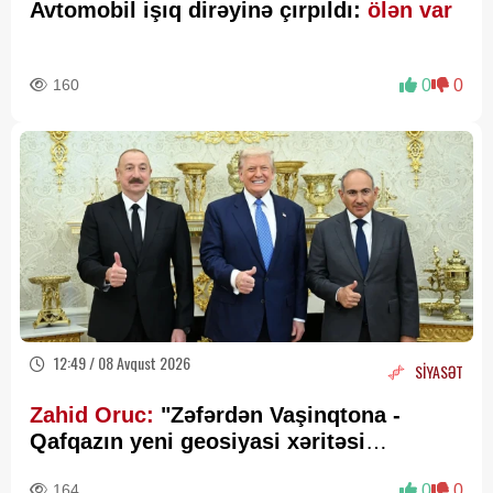
Avtomobil işıq dirəyinə çırpıldı:
ölən var
160
0
0
12:49 / 08 Avqust 2026
SİYASƏT
Zahid Oruc:
"Zəfərdən Vaşinqtona -
Qafqazın yeni geosiyasi xəritəsi
cızılır”..
164
0
0