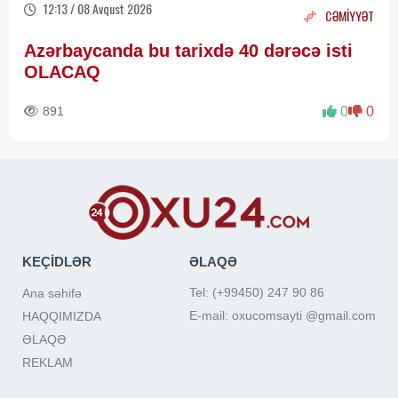
12:13 / 08 Avqust 2026
CƏMİYYƏT
Azərbaycanda bu tarixdə 40 dərəcə isti
OLACAQ
891
0
0
KEÇİDLƏR
ƏLAQƏ
Tel: (+99450) 247 90 86
Ana səhifə
E-mail: oxucomsayti @gmail.com
HAQQIMIZDA
ƏLAQƏ
REKLAM