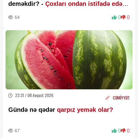
deməkdir? -
Çoxları ondan istifadə edə
bilmir
64
0
0
23:31 / 08 Avqust 2026
CƏMİYYƏT
Gündə nə qədər
qarpız yemək olar?
67
0
0