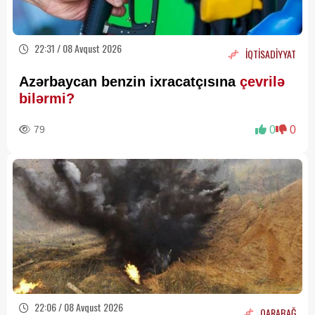
22:31 / 08 Avqust 2026
İQTİSADİYYAT
Azərbaycan benzin ixracatçısına
çevrilə
bilərmi?
79
0
0
22:06 / 08 Avqust 2026
QARABAĞ