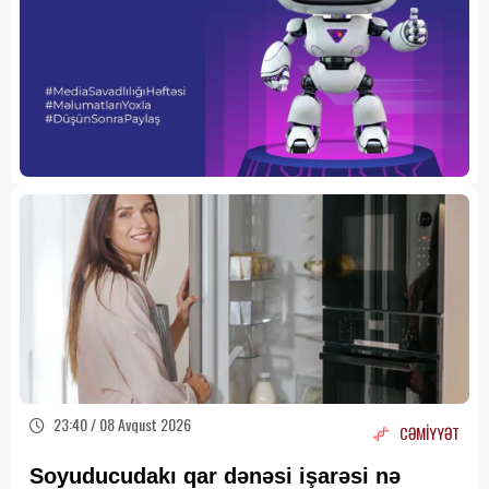
23:40 / 08 Avqust 2026
CƏMİYYƏT
Soyuducudakı qar dənəsi işarəsi nə