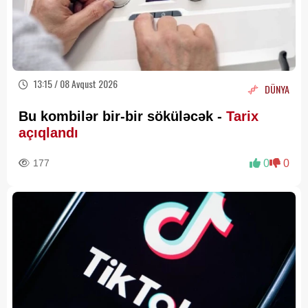
13:15 / 08 Avqust 2026
DÜNYA
Bu kombilər bir-bir söküləcək -
Tarix
açıqlandı
177
0
0