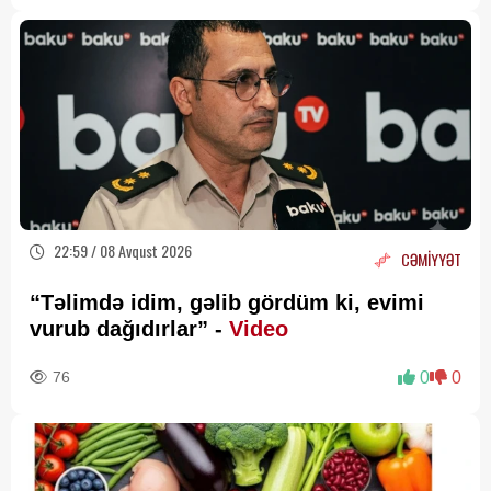
22:59 / 08 Avqust 2026
CƏMİYYƏT
“Təlimdə idim, gəlib gördüm ki, evimi
vurub dağıdırlar” -
Video
76
0
0