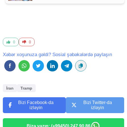
0
0
Xəbər xoşunuza gəldi? Sosial şəbəkələrdə paylaşın
İran
Tramp
Bizi Facebook-da
Bizi Twitter-da
izləyin
izləyin
Bizə yazın: (+99450) 247 90 86