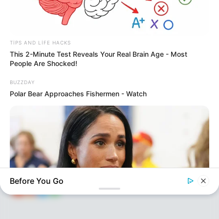
80
0
0
TIPS AND LIFE HACKS
This 2-Minute Test Reveals Your Real Brain Age - Most
People Are Shocked!
BUZZDAY
KEÇİDLƏR
ƏLAQƏ
Polar Bear Approaches Fishermen - Watch
Tel: (+99450) 247 90 86
Ana səhifə
E-mail: oxucomsayti @gmail.com
HAQQIMIZDA
ƏLAQƏ
REKLAM
SOSİAL
SAYĞAC
Before You Go