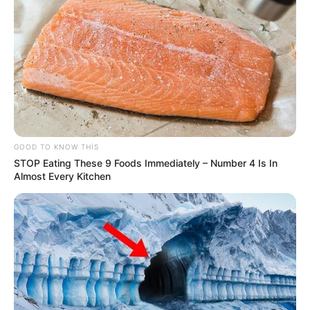
11:49 / 06 Avqust 2026
CƏMİYYƏT
Zəncirvari qəza -
5 nəfər xəsarət alıb
GOOD TO KNOW THIS
STOP Eating These 9 Foods Immediately – Number 4 Is In
Almost Every Kitchen
74
0
0