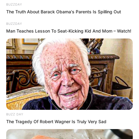
BUZZDAY
The Truth About Barack Obama's Parents Is Spilling Out
BUZZDAY
Man Teaches Lesson To Seat-Kicking Kid And Mom – Watch!
12:10 / 06 Avqust 2026
KRİMİNAL
48 nəfər
saxlanıldı
69
0
0
BUZZ DAY
The Tragedy Of Robert Wagner Is Truly Very Sad