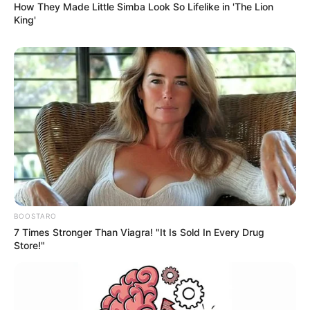
How They Made Little Simba Look So Lifelike in 'The Lion
King'
BOOSTARO
13:06 / 06 Avqust 2026
7 Times Stronger Than Viagra! "It Is Sold In Every Drug
CƏMİYYƏT
Store!"
Sabah hava necə
olacaq?
70
0
0