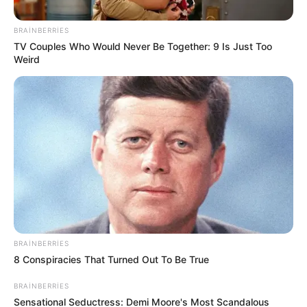
Dənizin ən təhlükəli kiçik ovçusu –
Zərbəsi 100°C effekt yaradır
BRAINBERRIES
TV Couples Who Would Never Be Together: 9 Is Just Too
58
0
0
Weird
13:40 / 06 Avqust 2026
HÜQUQ
BRAINBERRIES
Müstəntiq şübhəli şəxsə müdafiəsini
8 Conspiracies That Turned Out To Be True
hazırlamaq üçün vaxt
verməlidirmi?
BRAINBERRIES
Sensational Seductress: Demi Moore's Most Scandalous
59
0
0