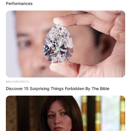
Performances
13:22 / 06 Avqust 2026
SİYASƏT
BRAINBERRIES
Prezidentdən Bəxtiyar Aslanbəyli ilə
Discover 15 Surprising Things Forbidden By The Bible
bağlı
SƏRƏNCAM
71
0
0