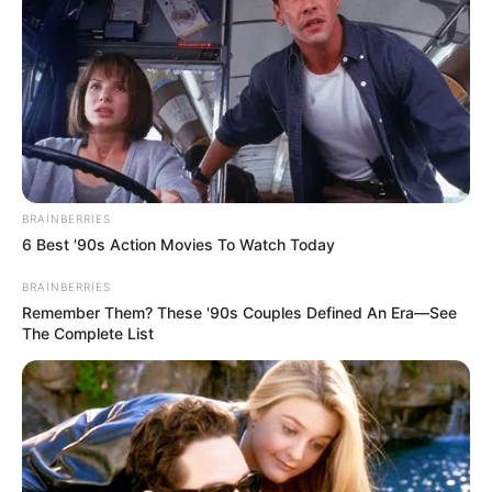
İndoneziya sahillərində
zəlzələ oldu
06 Avqust 2026, 00:51
BRAINBERRIES
6 Best '90s Action Movies To Watch Today
BRAINBERRIES
Remember Them? These '90s Couples Defined An Era—See
The Complete List