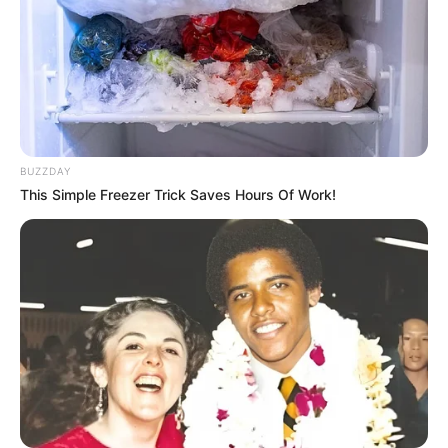
yekun qərar
elan olundu
77
0
0
BUZZDAY
This Simple Freezer Trick Saves Hours Of Work!
12:25 / 06 Avqust 2026
TİBB
Ayaqlarda limfostaz və şişkinliyin təbii
müalicəsi –
Həkimdən XƏBƏRDARLIQ
69
0
0