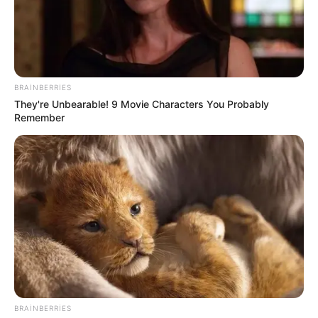
BRAINBERRIES
They're Unbearable! 9 Movie Characters You Probably
13:20 / 06 Avqust 2026
Remember
SİYASƏT
Prezidentdən "AZCON"la bağlı
MÜHÜM
FƏRMAN
65
0
0
BRAINBERRIES