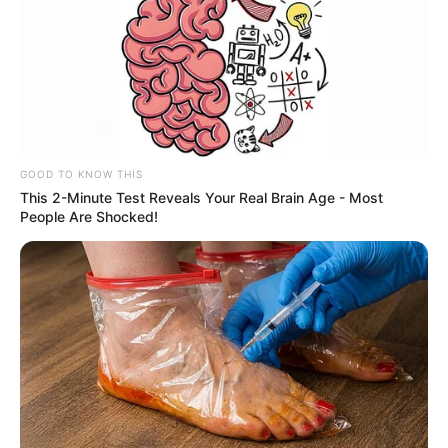
GOOD TO KNOW THIS
This 2-Minute Test Reveals Your Real Brain Age - Most
People Are Shocked!
12:58 / 06 Avqust 2026
CƏMİYYƏT
Kollektorlar və BOKT əməkdaşları
borclunun ailəsini
qorxuda bilər?
74
0
0