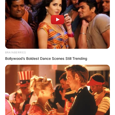
Qurdlar niyə tələsmir? -
Alimlər ov
sirrini açıqladı
21
0
0
BRAINBERRIES
Bollywood’s Boldest Dance Scenes Still Trending