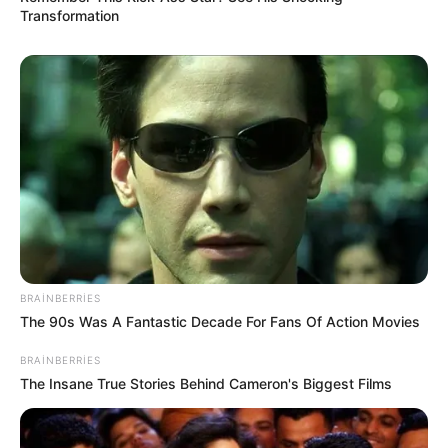
Transformation
14:58 / 06 Avqust 2026
CƏMİYYƏT
Məleykə Abbaszadə ixtisas seçən
abituriyentlərə
müraciət etdi
8
0
0
BRAINBERRIES
The 90s Was A Fantastic Decade For Fans Of Action Movies
BRAINBERRIES
The Insane True Stories Behind Cameron's Biggest Films
14:45 / 06 Avqust 2026
MARAQLI