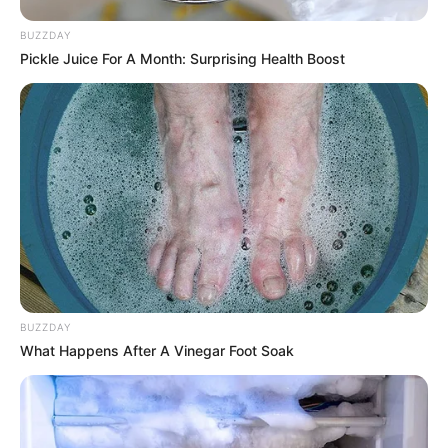
12:40 / 06 Avqust 2026
TİBB
BUZZDAY
Mioqard infarktı nədir və nə üçün
baş
Pickle Juice For A Month: Surprising Health Boost
verir?
69
0
0
BUZZDAY
What Happens After A Vinegar Foot Soak
12:26 / 06 Avqust 2026
SİYASƏT
Ermənilərin Bakıdakı məhkəməsində