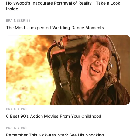
Hollywood's Inaccurate Portrayal of Reality - Take a Look
Inside!
BRAINBERRIES
The Most Unexpected Wedding Dance Moments
14:59 / 06 Avqust 2026
HÜQUQ
İşçini ərizə yazmağa məcbur etmək
olarmı? –
Hüquqşünas açıqladı
9
0
0
BRAINBERRIES
6 Best 90’s Action Movies From Your Childhood
BRAINBERRIES
Remember This Kick-Ass Star? See His Shocking