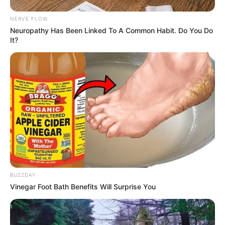
NERVE FLOW
Neuropathy Has Been Linked To A Common Habit. Do You Do
It?
12:55 / 06 Avqust 2026
HÜQUQ
Müstəntiq istənilən şəxsin telefonunu
yoxlaya bilər? –
HÜQUQİ AÇIQLAMA
73
0
0
BUZZDAY
Vinegar Foot Bath Benefits Will Surprise You