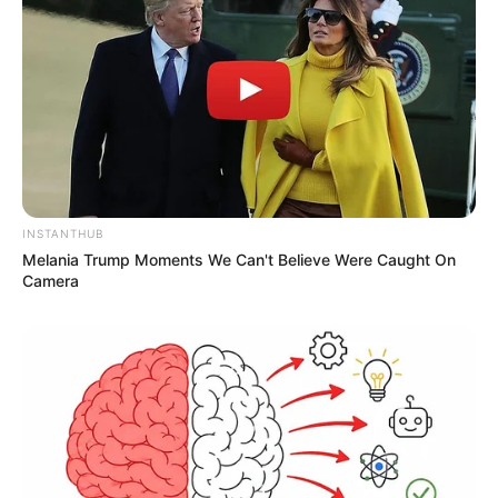
Azərbaycanda dəhşət:
Mağaza sahibi
müştərini ürəyindən bıçaqladı
79
0
0
INSTANTHUB
Melania Trump Moments We Can't Believe Were Caught On
Camera
11:31 / 06 Avqust 2026
İQTİSADİYYAT
Büdcədən 192 milyon manata yaxın
vəsait
geri qaytarılıb