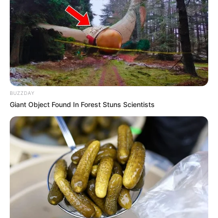
12:40 / 06 Avqust 2026
KRİMİNAL
“Laçın” ticarət mərkəzində
ölüm
BUZZDAY
64
0
0
Giant Object Found In Forest Stuns Scientists