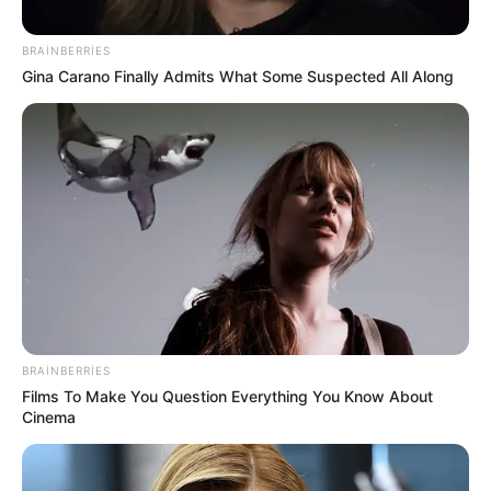
BRAINBERRIES
Gina Carano Finally Admits What Some Suspected All Along
14:14 / 06 Avqust 2026
SİYASƏT
Elman Abdullayev geri çağırıldı -
SƏRƏNCAM
64
0
0
BRAINBERRIES
Films To Make You Question Everything You Know About
Cinema