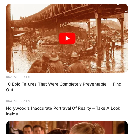
Polşa Xarici İşlər Nazirliyi məlumat yayıb.
"Polşa vətəndaşlarına zəruri tələb olmadığı halda Rusiya
ərazisini tərk etməyi tövsiyə edirik", - məlumatda deyilib.
Bundan əlavə, diplomatik nümayəndəlik Rusiya pasportu
olan polyaklara xəbərdarlıq edib ki, onlar Rusiyada
bundan sonrakı bütün şərtlərlə Rusiya vətəndaşı sayılırlar.
HƏMÇININ OXUYUN
BRAINBERRIES
Qaydalar TƏSDİQLƏNDİ:
1 sentyabr 2026-cı il
10 Epic Failures That Were Completely Preventable — Find
tarixindən qüvvəyə minəcək
Out
"Qaçqınkom" aylıq müavinətlə bağlı
RƏSMİ
BRAINBERRIES
AÇIQLAMA YAYDI
Hollywood's Inaccurate Portrayal Of Reality – Take A Look
Inside
Yeni təyin olunan müavin KİMDİR? —
FOTO
Pensiya alanlara ŞAD xəbər -
Tarix açıqlandı