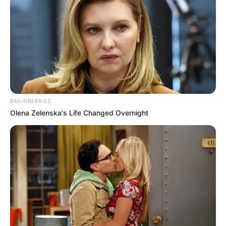
13:57 / 06 Avqust 2026
SİYASƏT
Zahid Oruc:
”Ruben Vardanyan
xeyriyyəçi yox, yeni işğal layihəsinin
icraçısı idi”..
70
0
0
BRAINBERRIES
Olena Zelenska's Life Changed Overnight
13:55 / 06 Avqust 2026
MARAQLI