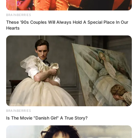
BRAINBERRIES
These '90s Couples Will Always Hold A Special Place In Our
Hearts
14:27 / 06 Avqust 2026
SİYASƏT
Prezidentdən AZAL-la bağlı
FƏRMAN
BRAINBERRIES
Is The Movie "Danish Girl" A True Story?
53
0
0