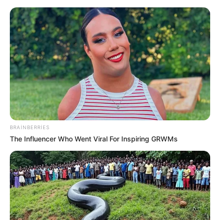
Azərbaycanda faciə:
Ərlə arvadın
meyiti tapıldı
BRAINBERRIES
The Influencer Who Went Viral For Inspiring GRWMs
Polşa əhaliyə Rusiya ilə bağlı xəbərdarlıq etdi