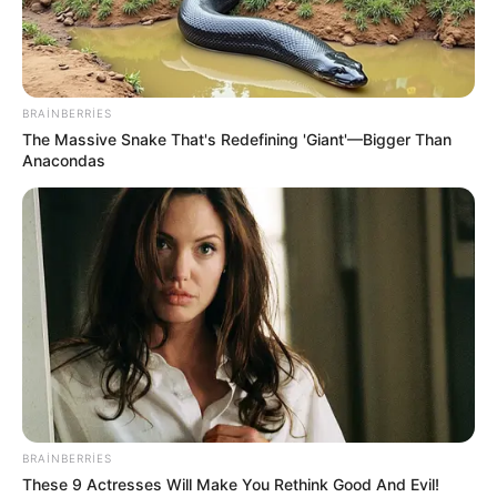
BRAINBERRIES
The Massive Snake That's Redefining 'Giant'—Bigger Than
Anacondas
DÜNYA
874
22.07.2025, 20:43
Polşa Xarici İşlər Nazirliyi respublika vətəndaşlarına
Rusiya ərazisini tərk etməyi tövsiyə edib.
BRAINBERRIES
These 9 Actresses Will Make You Rethink Good And Evil!
Oxu24.com
axar.az-a istinadən bildirir ki, bu barədə