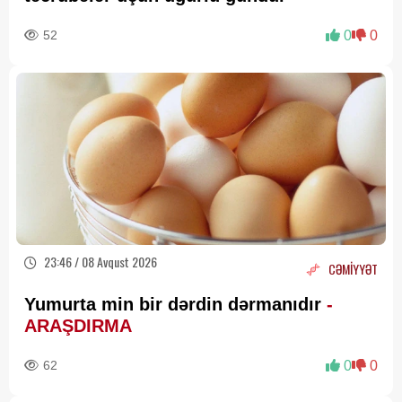
52
0
0
23:46 / 08 Avqust 2026
CƏMİYYƏT
Yumurta min bir dərdin dərmanıdır
-
ARAŞDIRMA
62
0
0