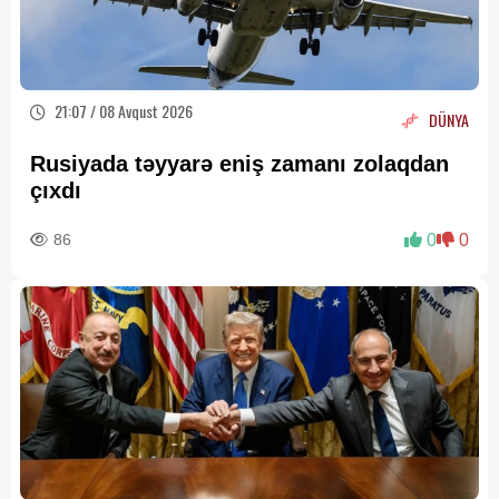
21:07 / 08 Avqust 2026
DÜNYA
Rusiyada təyyarə eniş zamanı zolaqdan
çıxdı
86
0
0