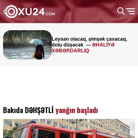
Leysan olacaq, şimşək çaxacaq,
dolu düşəcək —
ƏHALİYƏ
XƏBƏRDARLIQ
Bakıda DƏHŞƏTLİ
yanğın başladı