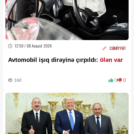
12:59 / 08 Avqust 2026
CƏMİYYƏT
Avtomobil işıq dirəyinə çırpıldı:
ölən var
160
0
0