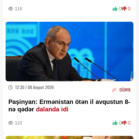
115
0
0
12:30 / 08 Avqust 2026
DÜNYA
Paşinyan: Ermənistan ötən il avqustun 8-
nə qədər
dalanda idi
122
0
0