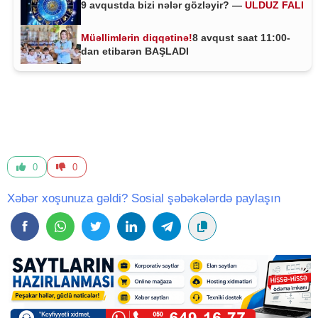
9 avqustda bizi nələr gözləyir? —
ULDUZ FALI
Müəllimlərin diqqətinə!
8 avqust saat 11:00-
dan etibarən BAŞLADI
0
0
Xəbər xoşunuza gəldi? Sosial şəbəkələrdə paylaşın