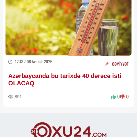
12:13 / 08 Avqust 2026
CƏMİYYƏT
Azərbaycanda bu tarixdə 40 dərəcə isti
OLACAQ
891
0
0