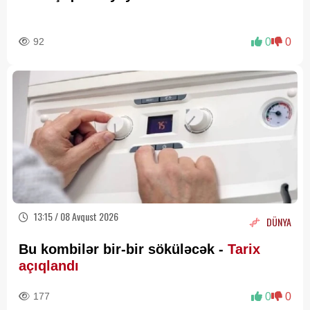
92
0
0
13:15 / 08 Avqust 2026
DÜNYA
Bu kombilər bir-bir söküləcək -
Tarix
açıqlandı
177
0
0