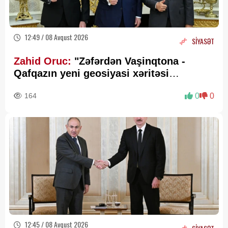
12:49 / 08 Avqust 2026
SİYASƏT
Zahid Oruc:
"Zəfərdən Vaşinqtona -
Qafqazın yeni geosiyasi xəritəsi
cızılır”..
164
0
0
12:45 / 08 Avqust 2026