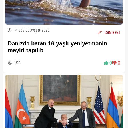
14:53 / 08 Avqust 2026
CƏMİYYƏT
Dənizdə batan 16 yaşlı yeniyetmənin
meyiti tapılıb
155
0
0