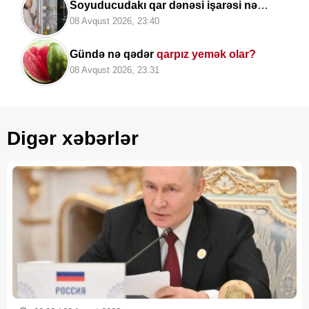
Soyuducudakı qar dənəsi işarəsi nə
deməkdir? -
Çoxları ondan istifadə edə
08 Avqust 2026, 23:40
bilmir
Gündə nə qədər
qarpız yemək olar?
08 Avqust 2026, 23:31
Digər xəbərlər