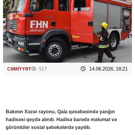
CƏMİYYƏT
517
14.06.2026, 18:21
Bakının Xəzər rayonu, Qala qəsəbəsində yanğın
hadisəsi qeydə alınıb. Hadisə barədə məlumat və
görüntülər sosial şəbəkələrdə yayılıb.