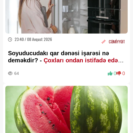
23:40 / 08 Avqust 2026
CƏMİYYƏT
Soyuducudakı qar dənəsi işarəsi nə
deməkdir? -
Çoxları ondan istifadə edə
bilmir
64
0
0