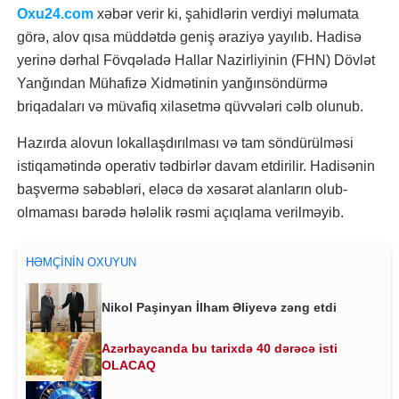
Oxu24.com
xəbər verir ki, şahidlərin verdiyi məlumata
görə, alov qısa müddətdə geniş əraziyə yayılıb. Hadisə
yerinə dərhal Fövqəladə Hallar Nazirliyinin (FHN) Dövlət
Yanğından Mühafizə Xidmətinin yanğınsöndürmə
briqadaları və müvafiq xilasetmə qüvvələri cəlb olunub.
Hazırda alovun lokallaşdırılması və tam söndürülməsi
istiqamətində operativ tədbirlər davam etdirilir. Hadisənin
başvermə səbəbləri, eləcə də xəsarət alanların olub-
olmaması barədə hələlik rəsmi açıqlama verilməyib.
HƏMÇININ OXUYUN
Nikol Paşinyan İlham Əliyevə zəng etdi
Azərbaycanda bu tarixdə 40 dərəcə isti
OLACAQ