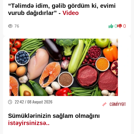
“Təlimdə idim, gəlib gördüm ki, evimi
vurub dağıdırlar” -
Video
76
0
0
22:42 / 08 Avqust 2026
CƏMİYYƏT
Sümüklərinizin sağlam olmağını
istəyirsinizsə..