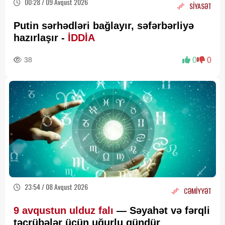
00:28 / 09 Avqust 2026
SİYASƏT
Putin sərhədləri bağlayır, səfərbərliyə
hazırlaşır -
İDDİA
38
0
0
23:54 / 08 Avqust 2026
CƏMİYYƏT
9 avqustun ulduz falı
— Səyahət və fərqli
təcrübələr üçün uğurlu gündür