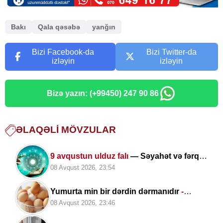
Bakı
Qala qəsəbə
yanğın
Bizi Facebook-da
Bizi Twitter-da
izləyin
izləyin
Bizə yazın: (+99450) 247 90 86
ƏLAQƏLI MÖVZULAR
9 avqustun ulduz falı
— Səyahət və fərqli
təcrübələr üçün uğurlu gündür
08 Avqust 2026, 23:54
Yumurta min bir dərdin dərmanıdır
-
ARAŞDIRMA
08 Avqust 2026, 23:46