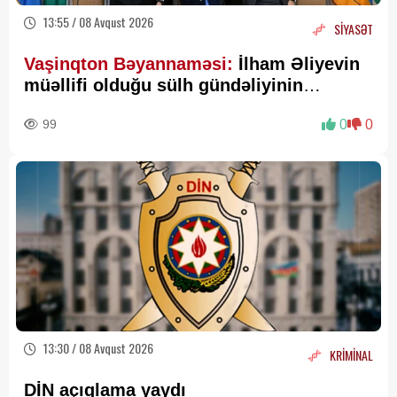
13:55 / 08 Avqust 2026
SİYASƏT
Vaşinqton Bəyannaməsi:
İlham Əliyevin
müəllifi olduğu sülh gündəliyinin
beynəlxalq miqyasda təsdiqi
99
0
0
13:30 / 08 Avqust 2026
KRİMİNAL
DİN açıqlama yaydı