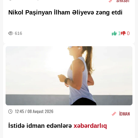
SİYASƏT
Nikol Paşinyan İlham Əliyevə zəng etdi
616
1
0
12:45 / 08 Avqust 2026
İDMAN
İstidə idman edənlərə
xəbərdarlıq