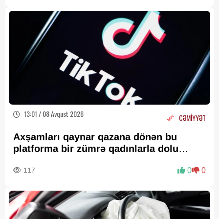
13:01 / 08 Avqust 2026
CƏMİYYƏT
Axşamları qaynar qazana dönən bu
platforma bir zümrə qadınlarla dolu
olur...
117
0
0