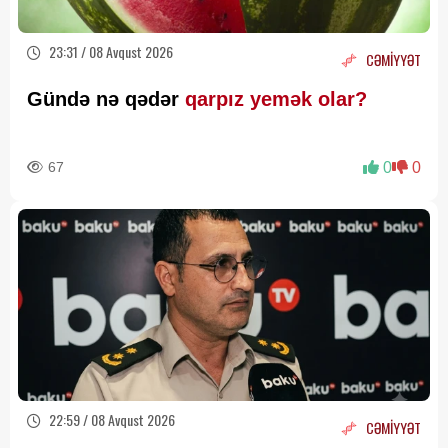
23:31 / 08 Avqust 2026
CƏMİYYƏT
Gündə nə qədər
qarpız yemək olar?
67
0
0
22:59 / 08 Avqust 2026
CƏMİYYƏT