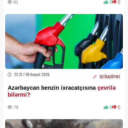
61
0
0
22:31 / 08 Avqust 2026
İQTİSADİYYAT
Azərbaycan benzin ixracatçısına
çevrilə
bilərmi?
79
0
0