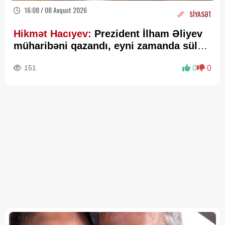
16:08 / 08 Avqust 2026
SİYASƏT
Hikmət Hacıyev:
Prezident İlham Əliyev
müharibəni qazandı, eyni zamanda sülhü
də qazandı - VİDEO
151
0
0