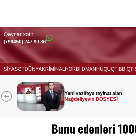
Qaynar xətt:
(+99450) 247 90 86
SİYASƏT
DÜNYA
KRİMİNAL
HƏRBİ
İDMAN
HÜQUQ
TİBB
İQT
an
Prezident
SƏRƏNCAM
İMZALADI
Bunu edənləri 100