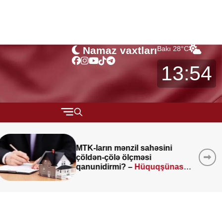
Namaz vaxtları
Bakı
28
°C
13:54
QARABAĞ
MÜSAHİBƏ
Kartdan-karta köçürmələrlə
bağlı
vacib açıqlama
MARAQLI
CƏMİYYƏT
REDAKTORUN SEÇİMİ
ÖZƏL BÖLÜM