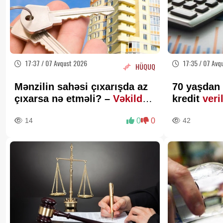
17:37 / 07 Avqust 2026
17:35 / 07 Avq
HÜQUQ
Mənzilin sahəsi çıxarışda az
70 yaşdan 
çıxarsa nə etməli? –
Vəkildən
kredit
veri
MÜHÜM AÇIQLAMA
14
0
0
42