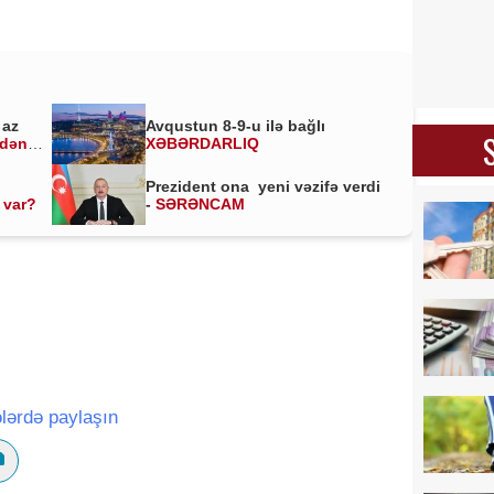
 az
Avqustun 8-9-u ilə bağlı
ldən
XƏBƏRDARLIQ
Prezident ona yeni vəzifə verdi
 var?
-
SƏRƏNCAM
lərdə paylaşın