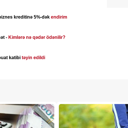
iznes kreditinə 5%-dək
endirim
ət -
Kimlərə nə qədər ödənilir?
uat katibi
təyin edildi