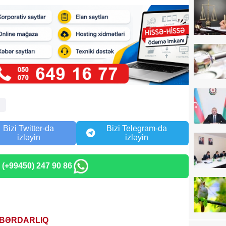
ə
Bizi Twitter-da
Bizi Telegram-da
izləyin
izləyin
: (+99450) 247 90 86
BƏRDARLIQ