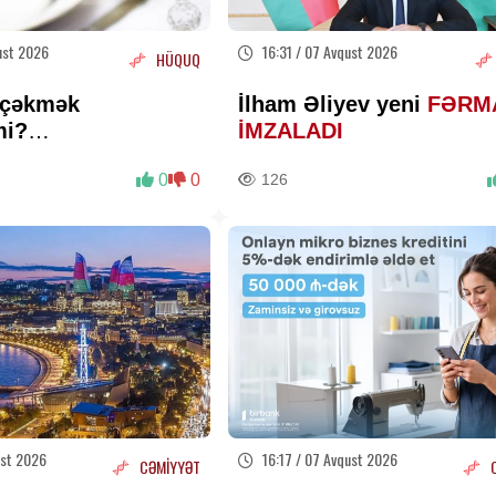
ust 2026
16:31 / 07 Avqust 2026
HÜQUQ
 çəkmək
İlham Əliyev yeni
FƏRM
mi?
İMZALADI
slardan
0
0
126
ust 2026
16:17 / 07 Avqust 2026
CƏMİYYƏT