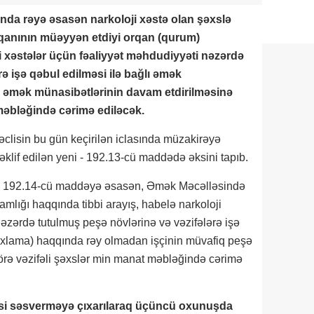
ında rəyə əsasən narkoloji xəstə olan şəxslə
orqanının müəyyən etdiyi orqan (qurum)
i xəstələr üçün fəaliyyət məhdudiyyəti nəzərdə
ə işə qəbul edilməsi ilə bağlı əmək
a əmək münasibətlərinin davam etdirilməsinə
məbləğində cərimə ediləcək.
əclisin bu gün keçirilən iclasında müzakirəyə
təklif edilən yeni - 192.13-cü maddədə əksini tapıb.
ni - 192.14-cü maddəyə əsasən, Əmək Məcəlləsində
amlığı haqqında tibbi arayış, habelə narkoloji
nəzərdə tutulmuş peşə növlərinə və vəzifələrə işə
yoxlama) haqqında rəy olmadan işçinin müvafiq peşə
örə vəzifəli şəxslər min manat məbləğində cərimə
si səsverməyə çıxarılaraq üçüncü oxunuşda