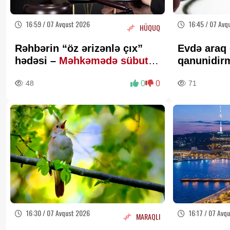
16:59 / 07 Avqust 2026
16:45 / 07 Avq
HÜQUQ
Rəhbərin “öz ərizənlə çıx”
Evdə araq
hədəsi –
Məhkəmədə sübut
qanunidir
kimi keçərlidirmi?
Hüquqşüna
48
0
0
71
açıqlama
16:30 / 07 Avqust 2026
16:17 / 07 Avq
MARAQLI