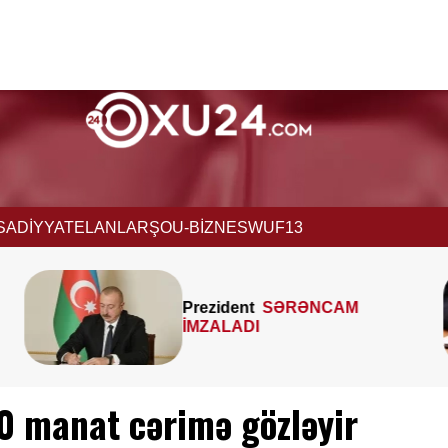
İSADİYYAT
ELANLAR
ŞOU-BİZNES
WUF13
MTK-ların mənzil sahəsini
çöldən-çölə ölçməsi
qanunidirmi? –
Hüquqşünas
xəbərdarlıq edir
0 manat cərimə gözləyir