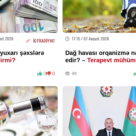
ust 2026
17:15 / 07 Avqust 2026
İQTİSADİYYAT
yuxarı şəxslərə
Dağ havası orqanizmə n
lirmi?
edir? –
Terapevt mühüm
faydaları açıqladı
0
0
49