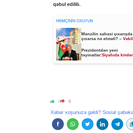
qəbul edilib.
HƏMÇININ OXUYUN
Mənzilin sahəsi çıxarışda
çıxarsa nə etməli? –
Vəki
MÜHÜM AÇIQLAMA
Prezidentdən yeni
təyinatlar:
Siyahıda kimlər
0
0
Xəbər xoşunuza gəldi? Sosial şəbəkə