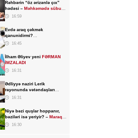
Rəhbərin “öz ərizənlə çıx”
hədəsi –
Məhkəmədə sübut
kimi keçərlidirmi?
16:59
Evdə araq çəkmək
qanunidirmi?
Hüquqşünaslardan
16:45
açıqlama
İlham Əliyev yeni
FƏRMAN
İMZALADI
16:31
Ədliyyə naziri Lerik
rayonunda vətəndaşları
qəbul edib
16:31
Niyə bəzi quşlar hoppanır,
bəziləri isə yeriyir? –
Maraqlı
elmi izah
16:30