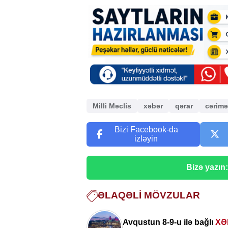
Milli Məclis
xəbər
qərar
cərim
Bizi Facebook-da
izləyin
Bizə yazın
ƏLAQƏLI MÖVZULAR
Avqustun 8-9-u ilə bağlı
XƏ