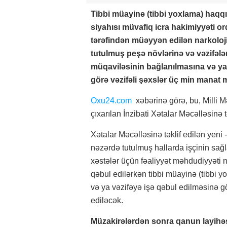
Tibbi müayinə (tibbi yoxlama) haqq
siyahısı müvafiq icra hakimiyyəti 
tərəfindən müəyyən edilən narkoloj
tutulmuş peşə növlərinə və vəzifələr
müqaviləsinin bağlanılmasına və y
görə vəzifəli şəxslər üç min manat 
Oxu24.com
xəbərinə görə, bu, Milli M
çıxarılan İnzibati Xətalar Məcəlləsinə 
Xətalar Məcəlləsinə təklif edilən ye
nəzərdə tutulmuş hallarda işçinin sağl
xəstələr üçün fəaliyyət məhdudiyyəti 
qəbul edilərkən tibbi müayinə (tibbi 
və ya vəzifəyə işə qəbul edilməsinə g
ediləcək.
Müzakirələrdən sonra qanun layihə