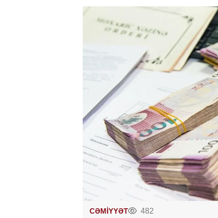
CƏMİYYƏT
482