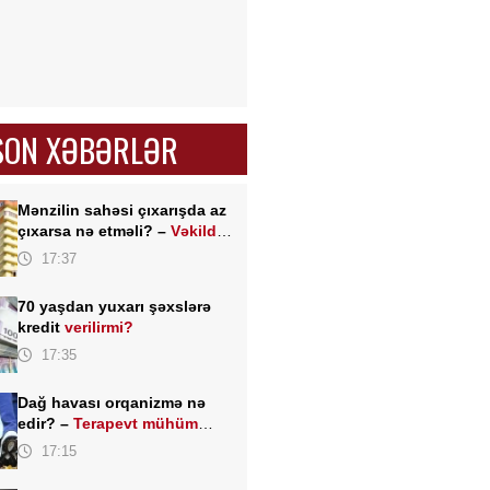
SON XƏBƏRLƏR
Mənzilin sahəsi çıxarışda az
çıxarsa nə etməli? –
Vəkildən
MÜHÜM AÇIQLAMA
17:37
70 yaşdan yuxarı şəxslərə
kredit
verilirmi?
17:35
Dağ havası orqanizmə nə
edir? –
Terapevt mühüm
faydaları açıqladı
17:15