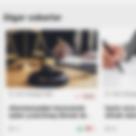
Digər xəbərlər
PAINFREE DEVICE
The Joint Pain Breakthrough
Everyone's Waiting For
15:15 / 06 Avqust 2026
14:59 / 06 Avq
HÜQUQ
Attestasiyadan keçməmək
İşçini əri
işdən çıxarılmaq demək deyil
etmək ola
–
Vacib hüquqi məqamlar
açıqladı
17
0
0
50