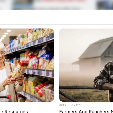
Pensiya alanlara ŞAD xəbər -
Tarix açıqlandı
lərdə paylaşın
RURAL HEARTS
ee Resources
Farmers And Ranchers N