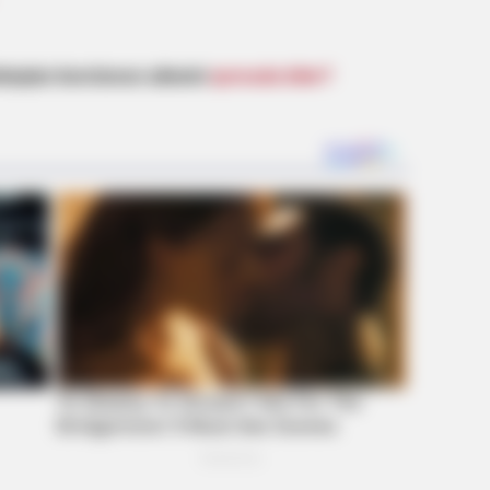
aşları borclunun ailəsini
qorxuda bilər?
VARICOSE VEINS RELIEF
edications Now Linked
Bulging Varicose Veins? 
HABE
Col
Aft