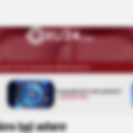
İSADİYYAT
ELANLAR
ŞOU-BİZNES
WUF13
6 avqustda bizi nələr gözləyir?
—
ULDUZ FALI
üzrə işçi axtarır