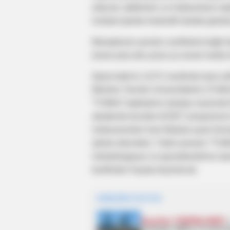
edəcək, tədbirlərin və imtahanların tə
inzibati işlərdə hərtərəfli dəstək göst
Maraqlanan şəxslər vəzifələrlə bağlı 
(www.aztu.edu.az)və ya sosial media 
Qeyd edək ki, AzTU nəzdində təsis e
Münhen Texniki Universitetinin (TUM) 
“TUMint” təşkilatının dəstəyi əsasında 
akademik təcrübə AZSET proqramının 
mütəxəssisləri həm Bakıda əyani for
iştirak edəcəklər. Tədris prosesi “TU
metodologiyası və qiymətləndirmə stan
tərəfindən həyata keçiriləcək.
HƏMÇININ OXUYUN
Qaydalar TƏSDİQLƏNDİ:
sentyabr 2026-cı il tarixi