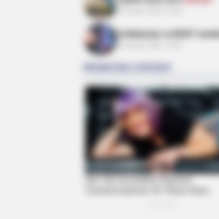
06 Avqust 2026, 13:06
Kollektorlar və BOKT əməkd
06 Avqust 2026, 12:58
MEMORY HEALTH
Neurologists Have Identified 10 M
To Brain Fog In Adults Over 60