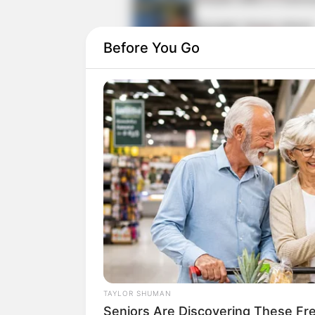
qüvvəyə minəcək
Yeni təyin olunan müavin
KİMDİR? —
FOTO
Before You Go
0
0
Xəbər xoşunuza gəldi? Sosial şəbəkə
TAYLOR SHUMAN
Seniors Are Discovering These Fr