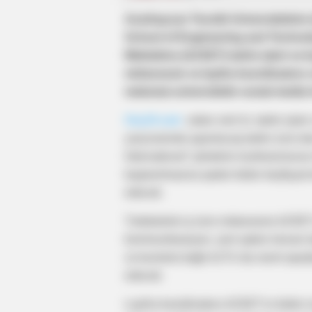
Azərbaycan Texniki Universitetini
School of Engineering and Techno
Məktəbinə (AZSET) tədris işləri və ke
mütəxəssis və layihə koordinatoru 
məlumat universitetin sosial media
Oxu24.com
xəbər verir ki, tədris işl
çərçivəsində aparılacaq tədris üzrə də
International” şirkətinin kurikulumunun
başlanılmasına qədər bütün keyfiyyət 
edəcək.
Tələbələrlə iş üzrə mütəxəssis AZSET-
kommunikasiyanı, yeni qəbul olunan t
və bunlarla bağlı AzTU-da rəsmi qeydi
edəcək.
Layihə koordinatoru AZSET-in bütün i