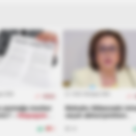
DIGESTIVE HEALTH US
The Hemorrhoids Secret Your Doctor
Never Mentioned
ust 2026
14:58 / 06 Avqust 2026
HÜQUQ
zə yazmağa məcbur
Məleykə Abbaszadə ixti
rmı? –
Hüquqşünas
seçən abituriyentlərə
müraciət etdi
0
0
49