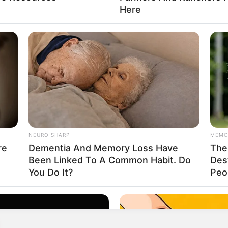
Here
Bizi Twitter-da
Bizi Telegram-da
izləyin
izləyin
: (+99450) 247 90 86
NEURO SHARP
MEMO
re
Dementia And Memory Loss Have
The 
seçən abituriyentlərə
müraciət etdi
Been Linked To A Common Habit. Do
Des
You Do It?
Peop
nin MÜRACİƏTİNİ EŞİTMİR -
Uşaqlarımız yenə
dəcək?