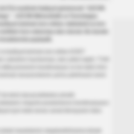
n (AzTU) nəzdində fəaliyyət göstərəcək “AZCON
logy” – AZCON Mühəndislik və Texnologiya
yfiyyət təminatı üzrə rəhbər, tələbələrlə iş üzrə
vəzifələri üzrə vakansiya elan olunub. Bu barədə
 hesablarında paylaşılıb.
əri və keyfiyyət təminatı üzrə rəhbər AZSET
rs cədvəlinin hazırlanması, dərs yükün təşkili, “TUM
 tətbiq prosesinin koordinasiyası və hər tədris ilinin
təminatı mexanizmlərinin yerinə yetirilməsini təmin
də təhsil alacaq tələbələrə yönəlik
ələbələrin müqavilə posedurlarının koordinasiyasını
yyat üçün tələb olunan sənəd dövriyyəsini idarə
nzibati məsələlərinin əlaqələndirilməsinə kömək