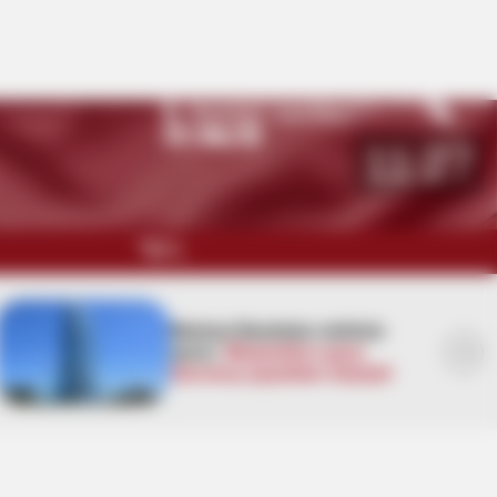
Namaz vaxtları
Bakı
27
°C
11:27
QARABAĞ
Mərkəzi Bankdan mühüm
MÜSAHİBƏ
qərar:
Müştərilərə qarşı
MARAQLI
davranış qaydaları dəyişdi
CƏMİYYƏT
REDAKTORUN SEÇİMİ
ÖZƏL BÖLÜM