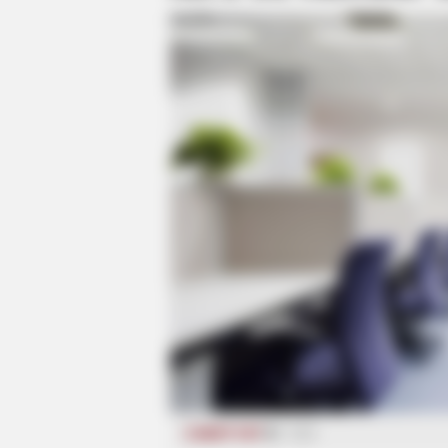
CƏMİYYƏT
515