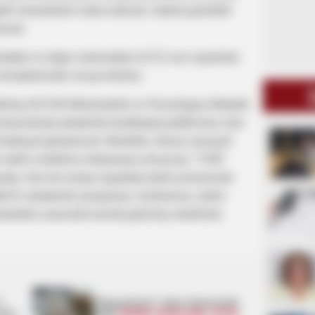
şkili məsələlərini idarə edəcək, habelə gündəlik
ərəcək.
tələblər və digər məlumatları AzTU-nun saytından
hesablarından oxuya bilərlər.
dilmiş AZCON Mühəndislik və Texnologiya Məktəbi
beynəlxalq akademik tərəfdaşlıq platforması olan
fəaliyyət göstərəcək. Beləliklə, dünya səviyyəli
tədris modelinə inteqrasiya olunacaq. “TUM”
mada, həm də onlayn qaydada tədris prosesində
Mint”in akademik yanaşması, kurikulumu, tədris
dartları əsasında hazırlıq görmüş müəllimlər
1
"Qaçqınkom" aylıq müavinətlə
ndən
bağlı
RƏSMİ AÇIQLAMA YAYDI