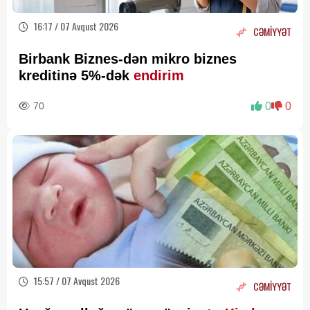
16:17 / 07 Avqust 2026
CƏMİYYƏT
Birbank Biznes-dən mikro biznes
kreditinə 5%-dək
endirim
70
0
0
15:57 / 07 Avqust 2026
CƏMİYYƏT