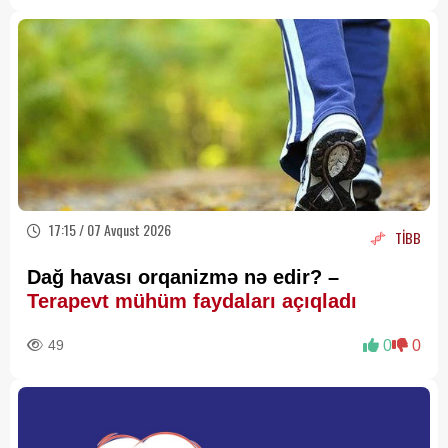
17:15 / 07 Avqust 2026
TİBB
Dağ havası orqanizmə nə edir? –
Terapevt mühüm faydaları açıqladı
49
0
0