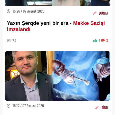
15:26 / 07 Avqust 2026
DÜNYA
Yaxın Şərqdə yeni bir era -
Məkkə Sazişi
imzalandı
79
1
0
15:12 / 07 Avqust 2026
TİBB