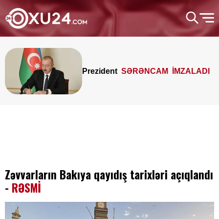
Prezident
SƏRƏNCAM İMZALADI
Zəvvarların Bakıya qayıdış tarixləri açıqlandı
-
RƏSMİ