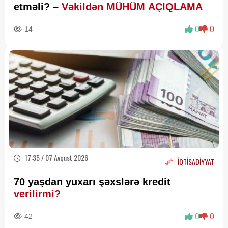
etməli? –
Vəkildən MÜHÜM AÇIQLAMA
14
0
0
17:35 / 07 Avqust 2026
İQTİSADİYYAT
70 yaşdan yuxarı şəxslərə kredit
verilirmi?
42
0
0