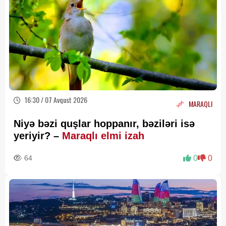
16:30 / 07 Avqust 2026
MARAQLI
Niyə bəzi quşlar hoppanır, bəziləri isə
yeriyir? –
Maraqlı elmi izah
64
0
0