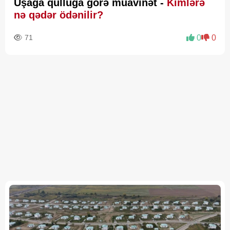
Uşağa qulluğa görə müavinət -
Kimlərə
nə qədər ödənilir?
71
0
0