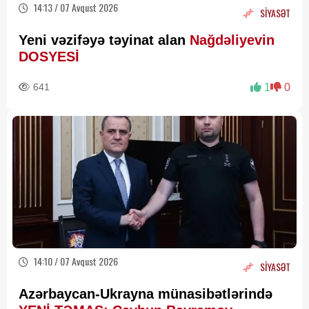
14:13 / 07 Avqust 2026
SİYASƏT
Yeni vəzifəyə təyinat alan
Nağdəliyevin
DOSYESİ
641
1
0
14:10 / 07 Avqust 2026
SİYASƏT
Azərbaycan-Ukrayna münasibətlərində