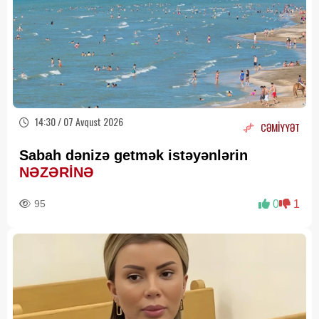
14:30 / 07 Avqust 2026
CƏMİYYƏT
Sabah dənizə getmək istəyənlərin
NƏZƏRİNƏ
95
0
1