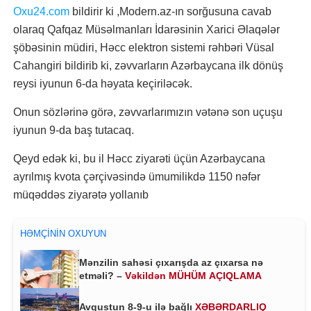
Oxu24.com
bildirir ki ,Modern.az-ın sorğusuna cavab
olaraq Qafqaz Müsəlmanları İdarəsinin Xarici Əlaqələr
şöbəsinin müdiri, Həcc elektron sistemi rəhbəri Vüsal
Cahangiri bildirib ki, zəvvarların Azərbaycana ilk dönüş
reysi iyunun 6-da həyata keçiriləcək.
Onun sözlərinə görə, zəvvarlarımızın vətənə son uçuşu
iyunun 9-da baş tutacaq.
Qeyd edək ki, bu il Həcc ziyarəti üçün Azərbaycana
ayrılmış kvota çərçivəsində ümumilikdə 1150 nəfər
müqəddəs ziyarətə yollanıb
HƏMÇININ OXUYUN
Mənzilin sahəsi çıxarışda az çıxarsa nə
etməli? –
Vəkildən MÜHÜM AÇIQLAMA
Avqustun 8-9-u ilə bağlı
XƏBƏRDARLIQ