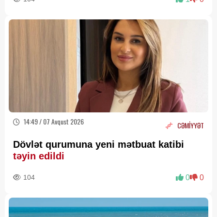
14:49 / 07 Avqust 2026
CƏMİYYƏT
Dövlət qurumuna yeni mətbuat katibi
təyin edildi
104
0
0