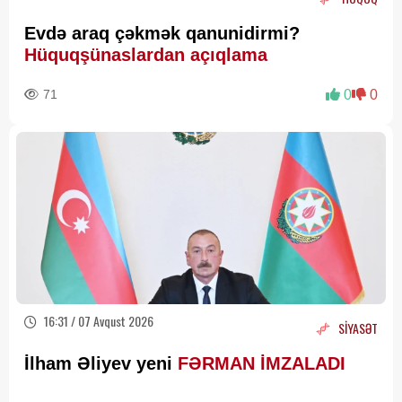
Evdə araq çəkmək qanunidirmi?
Hüquqşünaslardan açıqlama
71
0
0
16:31 / 07 Avqust 2026
SİYASƏT
İlham Əliyev yeni
FƏRMAN İMZALADI