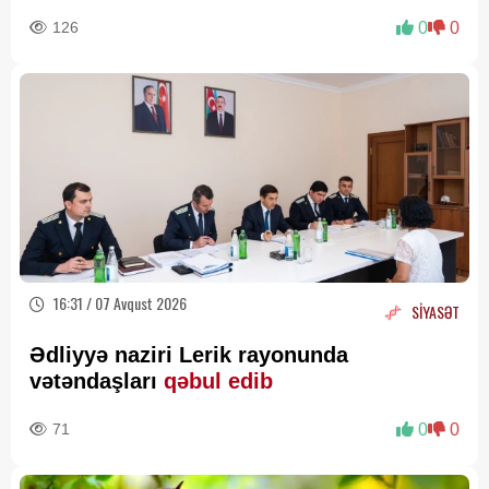
126
0
0
16:31 / 07 Avqust 2026
SİYASƏT
Ədliyyə naziri Lerik rayonunda
vətəndaşları
qəbul edib
71
0
0