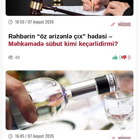
16:59 / 07 Avqust 2026
HÜQUQ
Rəhbərin “öz ərizənlə çıx” hədəsi –
Məhkəmədə sübut kimi keçərlidirmi?
48
0
0
16:45 / 07 Avqust 2026
HÜQUQ