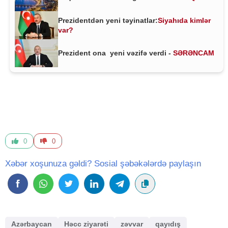
Prezidentdən yeni təyinatlar:
Siyahıda kimlər
var?
Prezident ona yeni vəzifə verdi -
SƏRƏNCAM
0
0
Xəbər xoşunuza gəldi? Sosial şəbəkələrdə paylaşın
Azərbaycan
Həcc ziyarəti
zəvvar
qayıdış