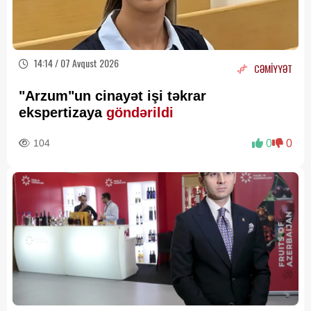
14:14 / 07 Avqust 2026
CƏMİYYƏT
"Arzum"un cinayət işi təkrar
ekspertizaya
göndərildi
104
0
0