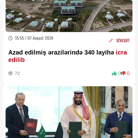
15:55 / 07 Avqust 2026
SİYASƏT
Azad edilmiş ərazilərində 340 layihə
icra
edilib
72
0
0