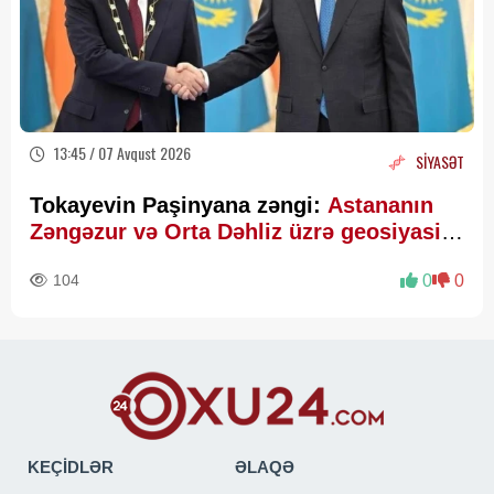
13:45 / 07 Avqust 2026
SİYASƏT
Tokayevin Paşinyana zəngi:
Astananın
Zəngəzur və Orta Dəhliz üzrə geosiyasi
hesablamaları
104
0
0
KEÇİDLƏR
ƏLAQƏ