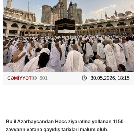
CƏMİYYƏT
601
30.05.2026, 18:15
Bu il Azərbaycandan Həcc ziyarətinə yollanan 1150
zəvvarın vətənə qayıdış tarixləri məlum olub.