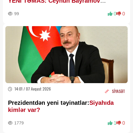
YENİ TƏMAS: Ceyhun Bayramov
Budanovla görüşdü
99
0
0
14:01 / 07 Avqust 2026
SİYASƏT
Prezidentdən yeni təyinatlar:
Siyahıda
kimlər var?
1779
1
0