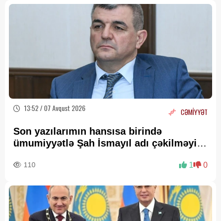
13:52 / 07 Avqust 2026
CƏMİYYƏT
Son yazılarımın hansısa birində
ümumiyyətlə Şah İsmayıl adı çəkilməyib
—
Fazil Mustafadan AÇIQLAMA
110
1
0