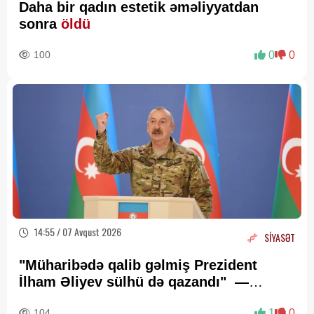
Daha bir qadın estetik əməliyyatdan
sonra
öldü
100
0
0
14:55 / 07 Avqust 2026
SİYASƏT
"Müharibədə qalib gəlmiş Prezident
İlham Əliyev sülhü də qazandı" —
Deputat Zaur Şükürov
104
1
0