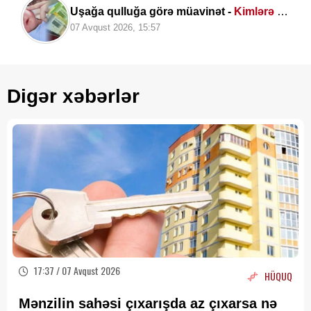
Uşağa qulluğa görə müavinət -
Kimlərə nə
qədər ödənilir?
07 Avqust 2026, 15:57
Digər xəbərlər
17:37 / 07 Avqust 2026
HÜQUQ
Mənzilin sahəsi çıxarışda az çıxarsa nə