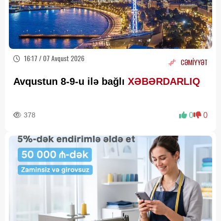
16:17 / 07 Avqust 2026
CƏMİYYƏT
Avqustun 8-9-u ilə bağlı
XƏBƏRDARLIQ
378
0
0