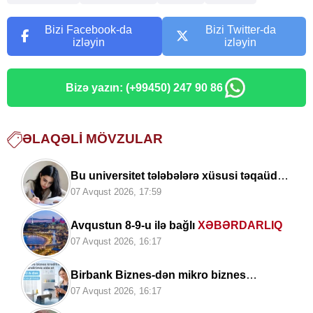
Bizi Facebook-da
Bizi Twitter-da
izləyin
izləyin
Bizə yazın: (+99450) 247 90 86
ƏLAQƏLI MÖVZULAR
Bu universitet tələbələrə xüsusi təqaüd
ayırdı -
ayda 200 AZN
07 Avqust 2026, 17:59
Avqustun 8-9-u ilə bağlı
XƏBƏRDARLIQ
07 Avqust 2026, 16:17
Birbank Biznes-dən mikro biznes
kreditinə 5%-dək
endirim
07 Avqust 2026, 16:17