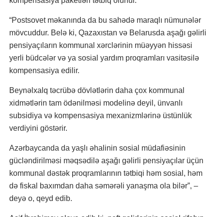
kompensasiya paketləri tətbiq olunur.
“Postsovet məkanında da bu sahədə maraqlı nümunələr
mövcuddur. Belə ki, Qazaxıstan və Belarusda aşağı gəlirli
pensiyaçıların kommunal xərclərinin müəyyən hissəsi
yerli büdcələr və ya sosial yardım proqramları vasitəsilə
kompensasiya edilir.
Beynəlxalq təcrübə dövlətlərin daha çox kommunal
xidmətlərin tam ödənilməsi modelinə deyil, ünvanlı
subsidiya və kompensasiya mexanizmlərinə üstünlük
verdiyini göstərir.
Azərbaycanda da yaşlı əhalinin sosial müdafiəsinin
gücləndirilməsi məqsədilə aşağı gəlirli pensiyaçılar üçün
kommunal dəstək proqramlarının tətbiqi həm sosial, həm
də fiskal baxımdan daha səmərəli yanaşma ola bilər”, –
deyə o, qeyd edib.