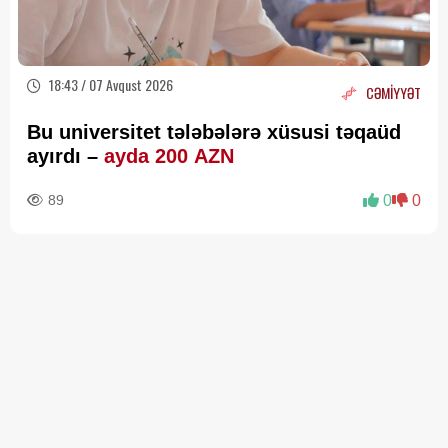
18:43 / 07 Avqust 2026
CƏMİYYƏT
Bu universitet tələbələrə xüsusi təqaüd
ayırdı –
ayda 200 AZN
89
0
0