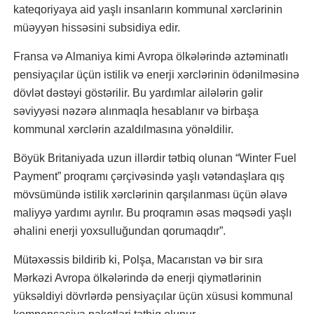
kateqoriyaya aid yaşlı insanların kommunal xərclərinin
müəyyən hissəsini subsidiya edir.
Fransa və Almaniya kimi Avropa ölkələrində aztəminatlı
pensiyaçılar üçün istilik və enerji xərclərinin ödənilməsinə
dövlət dəstəyi göstərilir. Bu yardımlar ailələrin gəlir
səviyyəsi nəzərə alınmaqla hesablanır və birbaşa
kommunal xərclərin azaldılmasına yönəldilir.
Böyük Britaniyada uzun illərdir tətbiq olunan “Winter Fuel
Payment” proqramı çərçivəsində yaşlı vətəndaşlara qış
mövsümündə istilik xərclərinin qarşılanması üçün əlavə
maliyyə yardımı ayrılır. Bu proqramın əsas məqsədi yaşlı
əhalini enerji yoxsulluğundan qorumaqdır”.
Mütəxəssis bildirib ki, Polşa, Macarıstan və bir sıra
Mərkəzi Avropa ölkələrində də enerji qiymətlərinin
yüksəldiyi dövrlərdə pensiyaçılar üçün xüsusi kommunal