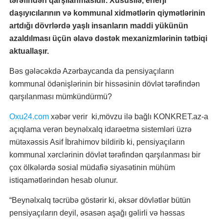
tərəfindən qarşılanmasıdır. Xüsusilə, enerji
daşıyıcılarının və kommunal xidmətlərin qiymətlərinin
artdığı dövrlərdə yaşlı insanların maddi yükünün
azaldılması üçün əlavə dəstək mexanizmlərinin tətbiqi
aktuallaşır.
Bəs gələcəkdə Azərbaycanda da pensiyaçıların
kommunal ödənişlərinin bir hissəsinin dövlət tərəfindən
qarşılanması mümkündürmü?
Oxu24.com
xəbər verir ki,mövzu ilə bağlı KONKRET.az-a
açıqlama verən beynəlxalq idarəetmə sistemləri üzrə
mütəxəssis Asif İbrahimov bildirib ki, pensiyaçıların
kommunal xərclərinin dövlət tərəfindən qarşılanması bir
çox ölkələrdə sosial müdafiə siyasətinin mühüm
istiqamətlərindən hesab olunur.
“Beynəlxalq təcrübə göstərir ki, əksər dövlətlər bütün
pensiyaçıların deyil, əsasən aşağı gəlirli və həssas