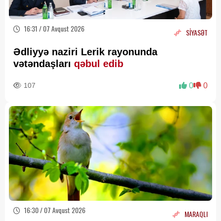
16:31 / 07 Avqust 2026
SİYASƏT
Ədliyyə naziri Lerik rayonunda
vətəndaşları
qəbul edib
107
0
0
16:30 / 07 Avqust 2026
MARAQLI