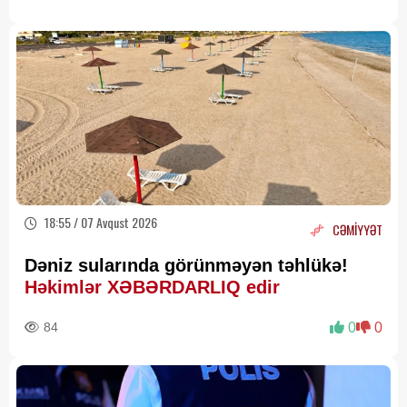
18:55 / 07 Avqust 2026
CƏMİYYƏT
Dəniz sularında görünməyən təhlükə!
Həkimlər XƏBƏRDARLIQ edir
84
0
0