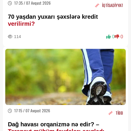
17:35 / 07 Avqust 2026
İQTİSADİYYAT
70 yaşdan yuxarı şəxslərə kredit
verilirmi?
114
0
0
17:15 / 07 Avqust 2026
TİBB
Dağ havası orqanizmə nə edir? –