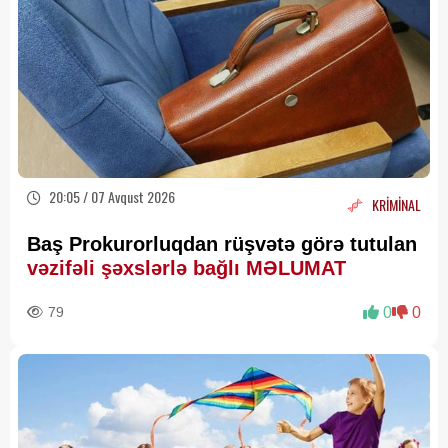
20:05 / 07 Avqust 2026
KRİMİNAL
Baş Prokurorluqdan rüşvətə görə tutulan
vəzifəli şəxslərlə bağlı MƏLUMAT
79
0
0