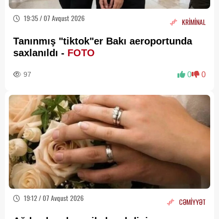
19:35 / 07 Avqust 2026
KRİMİNAL
Tanınmış "tiktok"er Bakı aeroportunda
saxlanıldı -
FOTO
97
0
0
19:12 / 07 Avqust 2026
CƏMİYYƏT