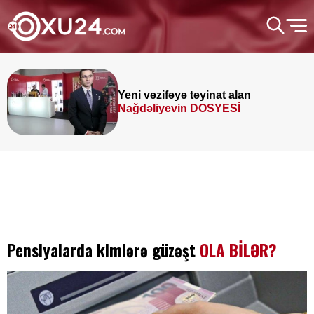
Yeni vəzifəyə təyinat alan
Nağdəliyevin DOSYESİ
Pensiyalarda kimlərə güzəşt
OLA BİLƏR?