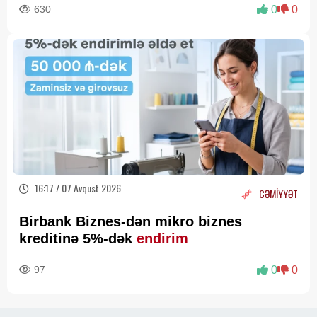
630
0
0
16:17 / 07 Avqust 2026
CƏMİYYƏT
Birbank Biznes-dən mikro biznes
kreditinə 5%-dək
endirim
97
0
0