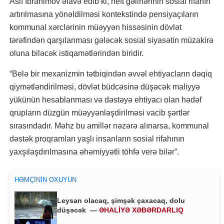
Asif İbrahimov əlavə edib ki, neft gəlirlərinin sosial rifahın
artırılmasına yönəldilməsi kontekstində pensiyaçıların
kommunal xərclərinin müəyyən hissəsinin dövlət
tərəfindən qarşılanması gələcək sosial siyasətin müzakirə
oluna biləcək istiqamətlərindən biridir.
“Belə bir mexanizmin tətbiqindən əvvəl ehtiyacların dəqiq
qiymətləndirilməsi, dövlət büdcəsinə düşəcək maliyyə
yükünün hesablanması və dəstəyə ehtiyacı olan hədəf
qrupların düzgün müəyyənləşdirilməsi vacib şərtlər
sırasındadır. Məhz bu amillər nəzərə alınarsa, kommunal
dəstək proqramları yaşlı insanların sosial rifahının
yaxşılaşdırılmasına əhəmiyyətli töhfə verə bilər”.
HƏMÇININ OXUYUN
Leysan olacaq, şimşək çaxacaq, dolu
düşəcək —
ƏHALİYƏ XƏBƏRDARLIQ