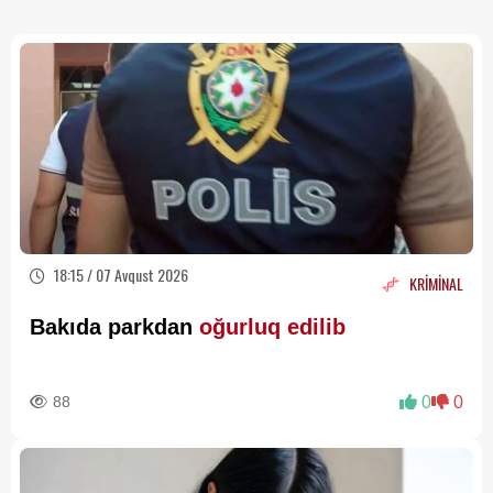
18:15 / 07 Avqust 2026
KRİMİNAL
Bakıda parkdan
oğurluq edilib
88
0
0