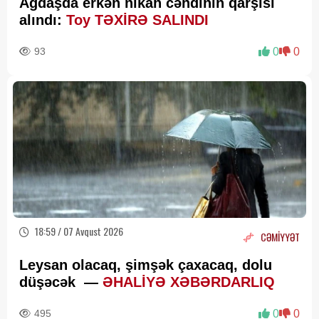
Ağdaşda erkən nikah cəhdinin qarşısı
alındı:
Toy TƏXİRƏ SALINDI
93
0
0
18:59 / 07 Avqust 2026
CƏMİYYƏT
Leysan olacaq, şimşək çaxacaq, dolu
düşəcək —
ƏHALİYƏ XƏBƏRDARLIQ
495
0
0