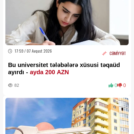
17:59 / 07 Avqust 2026
CƏMİYYƏT
Bu universitet tələbələrə xüsusi təqaüd
ayırdı -
ayda 200 AZN
82
0
0