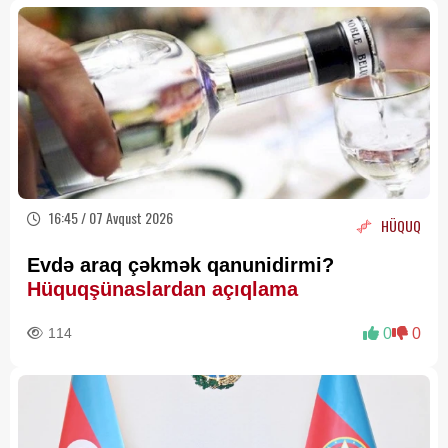
16:45 / 07 Avqust 2026
HÜQUQ
Evdə araq çəkmək qanunidirmi?
Hüquqşünaslardan açıqlama
114
0
0