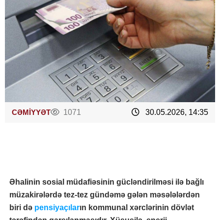
CƏMİYYƏT
1071
30.05.2026, 14:35
Əhalinin sosial müdafiəsinin gücləndirilməsi ilə bağlı
müzakirələrdə tez-tez gündəmə gələn məsələlərdən
biri də
pensiyaçılar
ın kommunal xərclərinin dövlət