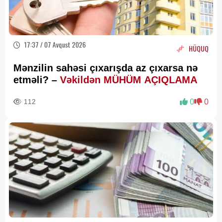
17:37 / 07 Avqust 2026
HÜQUQ
Mənzilin sahəsi çıxarışda az çıxarsa nə
etməli? –
Vəkildən MÜHÜM AÇIQLAMA
112
0
0