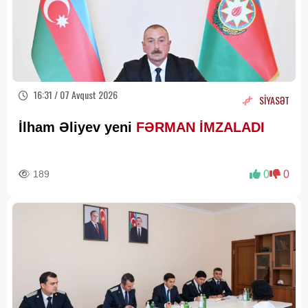
16:31 / 07 Avqust 2026
SİYASƏT
İlham Əliyev yeni
FƏRMAN İMZALADI
189
0
0