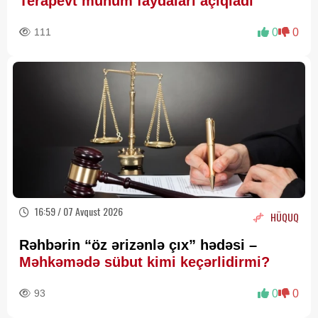
Terapevt mühüm faydaları açıqladı
111
0
0
16:59 / 07 Avqust 2026
HÜQUQ
Rəhbərin “öz ərizənlə çıx” hədəsi –
Məhkəmədə sübut kimi keçərlidirmi?
93
0
0