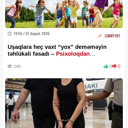
19:55 / 07 Avqust 2026
CƏMİYYƏT
Uşaqlara heç vaxt “yox” deməməyin
təhlükəli fəsadı –
Psixoloqdan
valideynlərə XƏBƏRDARLIQ
145
0
0