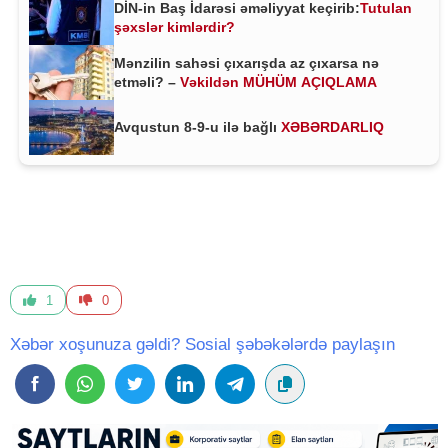
DİN-in Baş İdarəsi əməliyyat keçirib:
Tutulan
şəxslər kimlərdir?
Mənzilin sahəsi çıxarışda az çıxarsa nə
etməli? –
Vəkildən MÜHÜM AÇIQLAMA
Avqustun 8-9-u ilə bağlı
XƏBƏRDARLIQ
1
0
Xəbər xoşunuza gəldi? Sosial şəbəkələrdə paylaşın