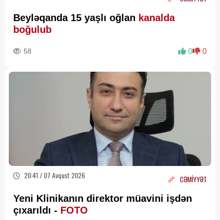
Beyləqanda 15 yaşlı oğlan
kanalda
boğulub
58
0
0
20:41 / 07 Avqust 2026
CƏMİYYƏT
Yeni Klinikanın direktor müavini işdən
çıxarıldı -
FOTO