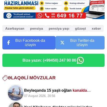
Azərbaycan
pensiya
pensiya yaşı
güzəşt
xəbər
Bizi Facebook-da
Bizi Twitter-da
izləyin
izləyin
Bizə yazın: (+99450) 247 90 86
ƏLAQƏLI MÖVZULAR
Beyləqanda 15 yaşlı oğlan
kanalda
boğulub
07 Avqust 2026, 20:56