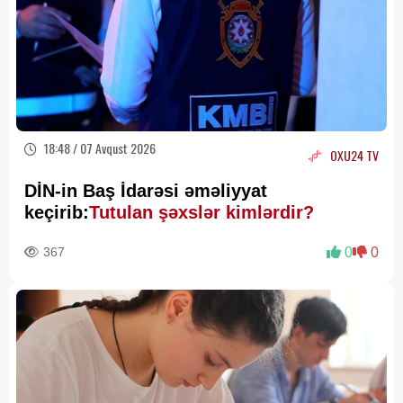
18:48 / 07 Avqust 2026
OXU24 TV
DİN-in Baş İdarəsi əməliyyat
keçirib:
Tutulan şəxslər kimlərdir?
367
0
0