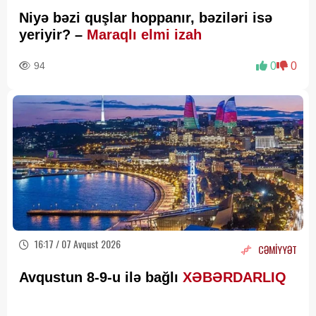
Niyə bəzi quşlar hoppanır, bəziləri isə
yeriyir? –
Maraqlı elmi izah
94
0
0
16:17 / 07 Avqust 2026
CƏMİYYƏT
Avqustun 8-9-u ilə bağlı
XƏBƏRDARLIQ