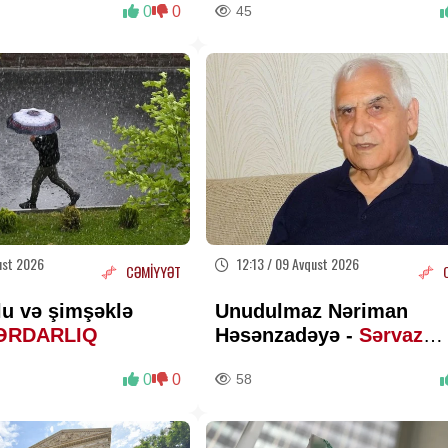
0
0
45
işlərini təsdiqləyib
ust 2026
12:13 / 09 Avqust 2026
CƏMİYYƏT
lu və şimşəklə
Unudulmaz Nəriman
ƏRDARLIQ
Həsənzadəyə -
Sərvaz
HÜSEYNOĞLU
0
0
58