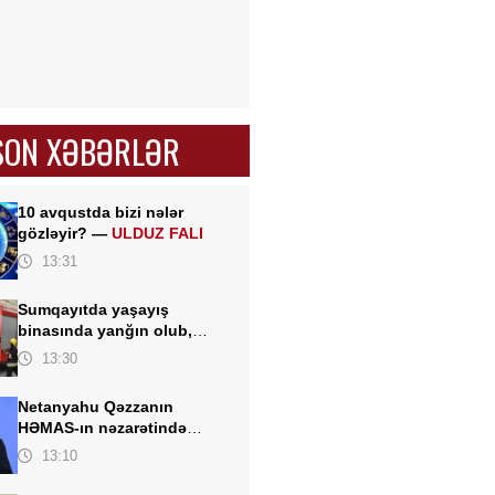
SON XƏBƏRLƏR
10 avqustda bizi nələr
gözləyir? —
ULDUZ FALI
13:31
Sumqayıtda yaşayış
binasında yanğın olub,
sakinlər təxliyə edilib
13:30
Netanyahu Qəzzanın
HƏMAS-ın nəzarətində
olmayan hissəsində
13:10
yenidənqurma işlərini
təsdiqləyib