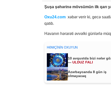
Şuşa şəhərinə mövsümün ilk qarı y
Oxu24.com
xəbər verir ki, gecə saat
qatıb.
Havanın hərarəti əvvəlki günlərlə müq
HƏMÇININ OXUYUN
10 avqustda bizi nələr gö
—
ULDUZ FALI
Azərbaycanda 8 gün iş
olmayacaq