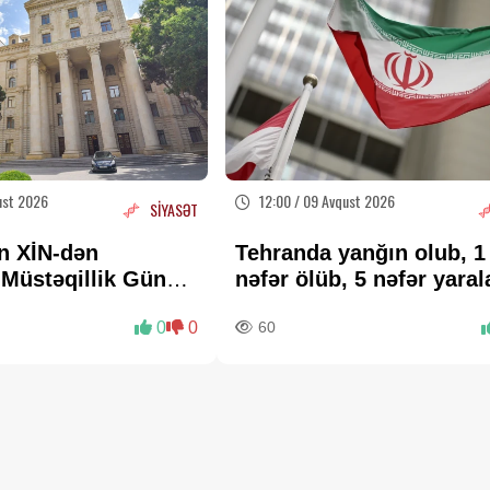
ust 2026
12:00 / 09 Avqust 2026
SİYASƏT
n XİN-dən
Tehranda yanğın olub, 1
 Müstəqillik Günü
nəfər ölüb, 5 nəfər yara
0
0
60