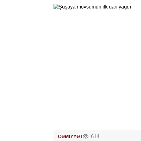
CƏMİYYƏT
614