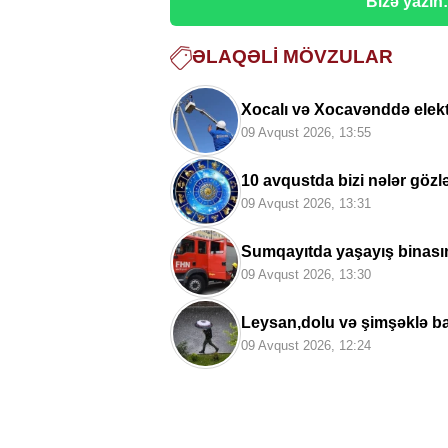
Bizə yazın
ƏLAQƏLI MÖVZULAR
Xocalı və Xocavənddə elektr
09 Avqust 2026, 13:55
10 avqustda bizi nələr göz
09 Avqust 2026, 13:31
Sumqayıtda yaşayış binasınd
09 Avqust 2026, 13:30
Leysan,dolu və şimşəklə b
09 Avqust 2026, 12:24