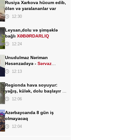
Rusiya Xarkova hücum edib,
ölən və yaralananlar var
12:30
Leysan,dolu və şimşəklə
bağlı
XƏBƏRDARLIQ
12:24
Unudulmaz Nəriman
Həsənzadəyə -
Sərvaz
HÜSEYNOĞLU
12:13
Regionda hava soyuyur:
yağış, külək, dolu başlayır -
TARİX AÇIQLANDI
12:06
Azərbaycanda 8 gün iş
olmayacaq
12:04