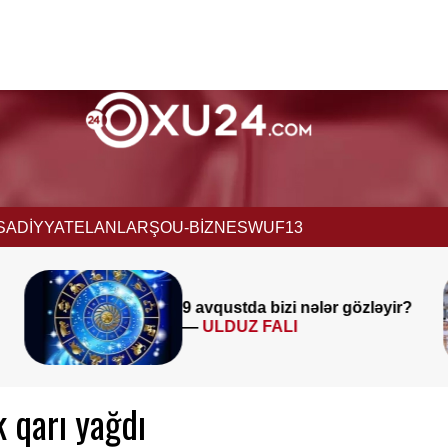
İSADİYYAT
ELANLAR
ŞOU-BİZNES
WUF13
Müəllimlərin diqqətinə!
8 a
gözləyir?
saat 11:00-dan etibarən
BAŞLADI
 qarı yağdı