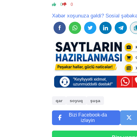
0
0
Xəbər xoşunuza gəldi? Sosial şəbəkə
qar
soyuq
şuşa
Bizi Facebook-da
izləyin