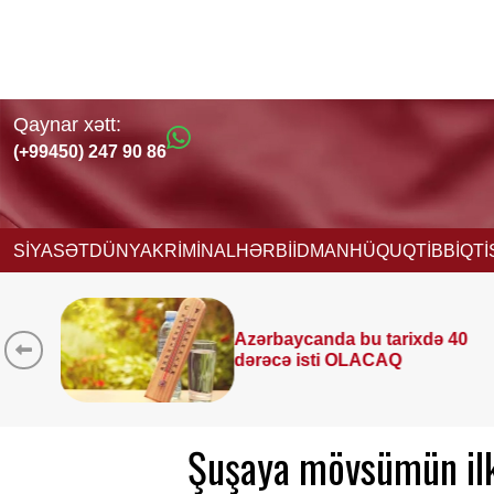
Qaynar xətt:
(+99450) 247 90 86
SİYASƏT
DÜNYA
KRİMİNAL
HƏRBİ
İDMAN
HÜQUQ
TİBB
İQT
arixdə 40
9 avqustda bizi nələr 
AQ
—
ULDUZ FALI
Şuşaya mövsümün ilk