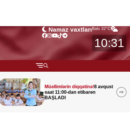
Namaz vaxtları
Bakı
32
°C
10:31
QARABAĞ
vqust
Leysan olacaq, şimşək
MÜSAHİBƏ
çaxacaq, dolu düşəcək —
MARAQLI
ƏHALİYƏ XƏBƏRDARLIQ
CƏMİYYƏT
REDAKTORUN SEÇİMİ
ÖZƏL BÖLÜM