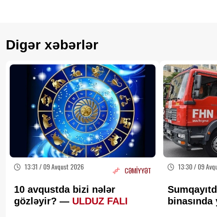
Digər xəbərlər
13:31 / 09 Avqust 2026
13:30 / 09 Avq
CƏMİYYƏT
10 avqustda bizi nələr
Sumqayıtd
gözləyir? —
ULDUZ FALI
binasında 
sakinlər tə