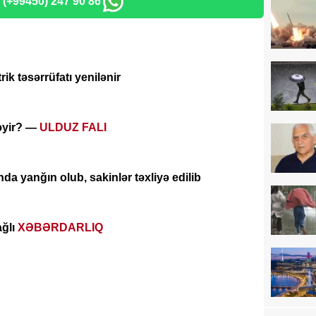
: (+99450) 247 90 86
ik təsərrüfatı yenilənir
ləyir? —
ULDUZ FALI
a yanğın olub, sakinlər təxliyə edilib
ağlı
XƏBƏRDARLIQ