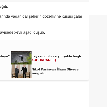
ağıb.
larında yağan qar şəhərin gözəlliyinə xüsusi çalar
ayisədə xeyli aşağı düşüb.
zləyir?
Leysan,dolu və şimşəklə bağlı
XƏBƏRDARLIQ
Nikol Paşinyan İlham Əliyevə
zəng etdi