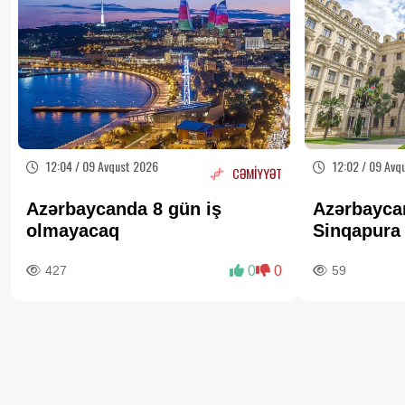
12:04 / 09 Avqust 2026
12:02 / 09 Avq
CƏMİYYƏT
Azərbaycanda 8 gün iş
Azərbayca
olmayacaq
Sinqapura
təbriki
427
0
0
59