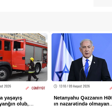
ust 2026
13:10 / 09 Avqust 2026
CƏMİYYƏT
a yaşayış
Netanyahu Qəzzanın H
yanğın olub,
ın nəzarətində olmayan
xliyə edilib
hissəsində yenidənqur