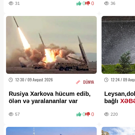
31
0
0
36
12:30 / 09 Avqust 2026
12:24 / 09 Avq
DÜNYA
Rusiya Xarkova hücum edib,
Leysan,do
ölən və yaralananlar var
bağlı
XƏB
57
0
0
220