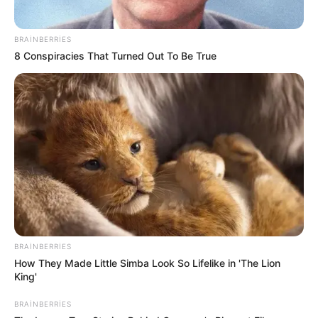
BRAINBERRIES
14:27 / 06 Avqust 2026
8 Conspiracies That Turned Out To Be True
SİYASƏT
Prezidentdən AZAL-la bağlı
FƏRMAN
53
0
0
BRAINBERRIES
How They Made Little Simba Look So Lifelike in 'The Lion
King'
BRAINBERRIES
14:17 / 06 Avqust 2026