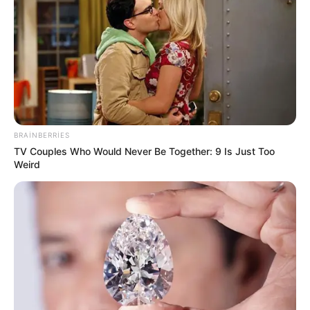
olarmı? –
Hüquqşünas açıqladı
9
0
0
BRAINBERRIES
TV Couples Who Would Never Be Together: 9 Is Just Too
Weird
14:58 / 06 Avqust 2026
CƏMİYYƏT
Məleykə Abbaszadə ixtisas seçən
abituriyentlərə
müraciət etdi
8
0
0