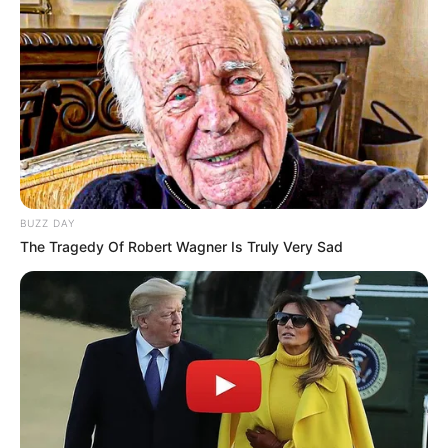
64
0
0
BUZZ DAY
The Tragedy Of Robert Wagner Is Truly Very Sad
12:40 / 06 Avqust 2026
TİBB
Mioqard infarktı nədir və nə üçün
baş
verir?
69
0
0