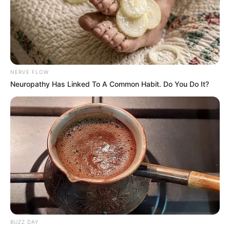
NERVE FLOW
Neuropathy Has Linked To A Common Habit. Do You Do It?
11:33 / 06 Avqust 2026
KRİMİNAL
Azərbaycanda dəhşət:
Mağaza sahibi
müştərini ürəyindən bıçaqladı
79
0
0
BUZZ DAY