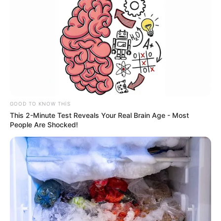
13:40 / 06 Avqust 2026
HÜQUQ
Müstəntiq şübhəli şəxsə müdafiəsini
hazırlamaq üçün vaxt
verməlidirmi?
GOOD TO KNOW THIS
This 2-Minute Test Reveals Your Real Brain Age - Most
59
0
0
People Are Shocked!