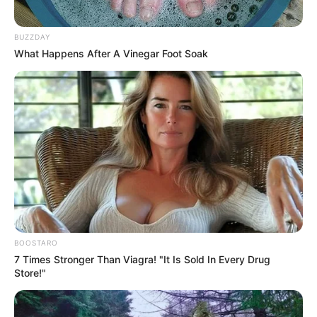
BUZZDAY
What Happens After A Vinegar Foot Soak
13:06 / 06 Avqust 2026
CƏMİYYƏT
Sabah hava necə
olacaq?
70
0
0
BOOSTARO
7 Times Stronger Than Viagra! "It Is Sold In Every Drug
Store!"