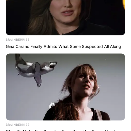
64
0
0
BRAINBERRIES
Gina Carano Finally Admits What Some Suspected All Along
13:57 / 06 Avqust 2026
SİYASƏT
Zahid Oruc:
”Ruben Vardanyan
xeyriyyəçi yox, yeni işğal layihəsinin
icraçısı idi”..
70
0
0
BRAINBERRIES