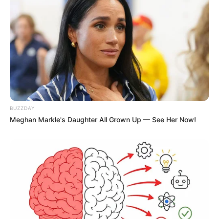
12:25 / 06 Avqust 2026
TİBB
Ayaqlarda limfostaz və şişkinliyin təbii
müalicəsi –
Həkimdən XƏBƏRDARLIQ
69
0
0
BUZZDAY
Meghan Markle's Daughter All Grown Up — See Her Now!