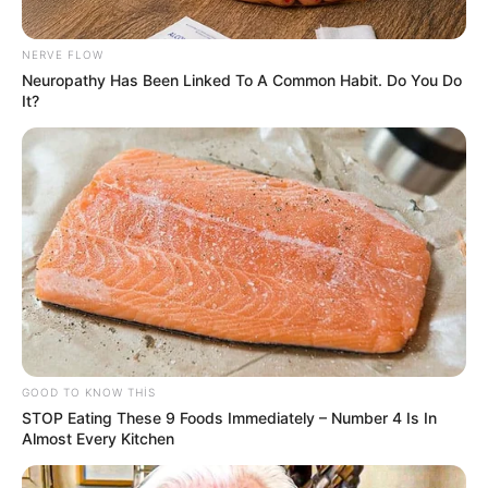
Müstəntiq istənilən şəxsin telefonunu
yoxlaya bilər? –
HÜQUQİ AÇIQLAMA
NERVE FLOW
Neuropathy Has Been Linked To A Common Habit. Do You Do
73
0
0
It?
12:40 / 06 Avqust 2026
KRİMİNAL
GOOD TO KNOW THIS
STOP Eating These 9 Foods Immediately – Number 4 Is In
“Laçın” ticarət mərkəzində
ölüm
Almost Every Kitchen