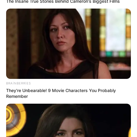
CƏMİYYƏT
The Insane True Stories Behind Cameron's Biggest Films
AAYDA Suraxanı sakinlərinin
MÜRACİƏTİNİ EŞİTMİR -
Uşaqlarımız
yenə palçıq içində məktəbə gedəcək?
60
0
0
BRAINBERRIES
They're Unbearable! 9 Movie Characters You Probably
Remember
14:14 / 06 Avqust 2026
SİYASƏT
Elman Abdullayev geri çağırıldı -
SƏRƏNCAM