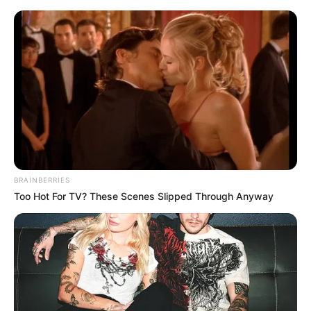
6 avqustda bizi nələr gözləyir? —
ULDUZ FALI
BRAINBERRIES
Too Hot For TV? These Scenes Slipped Through Anyway
Üzünə yandırıcı turşu tökülən, məzarı
qəfəsin içində saxlanılan məşhurun həyatı