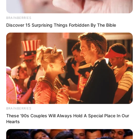
BRAINBERRIES
Discover 15 Surprising Things Forbidden By The Bible
14:45 / 06 Avqust 2026
MARAQLI
Qurdlar niyə tələsmir? -
Alimlər ov
sirrini açıqladı
BRAINBERRIES
21
0
0
These '90s Couples Will Always Hold A Special Place In Our
Hearts