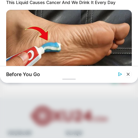
This Liquid Causes Cancer And We Drink It Every Day
11:31 / 06 Avqust 2026
İQTİSADİYYAT
Büdcədən 192 milyon manata yaxın
vəsait
geri qaytarılıb
Before You Go
80
0
0
GOOD TO KNOW THIS
This $2 Toothpaste Trick Works Better Than A $200 Pedicure
KEÇİDLƏR
ƏLAQƏ