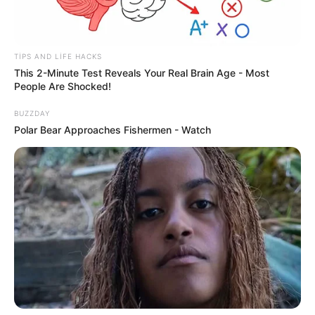
12:10 / 06 Avqust 2026
KRİMİNAL
48 nəfər
saxlanıldı
TIPS AND LIFE HACKS
This 2-Minute Test Reveals Your Real Brain Age - Most
People Are Shocked!
69
0
0
BUZZDAY
Polar Bear Approaches Fishermen - Watch
11:49 / 06 Avqust 2026
CƏMİYYƏT
Zəncirvari qəza -
5 nəfər xəsarət alıb