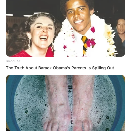
Prezidentdən "AZCON"la bağlı
MÜHÜM
FƏRMAN
65
0
0
BUZZDAY
The Truth About Barack Obama's Parents Is Spilling Out