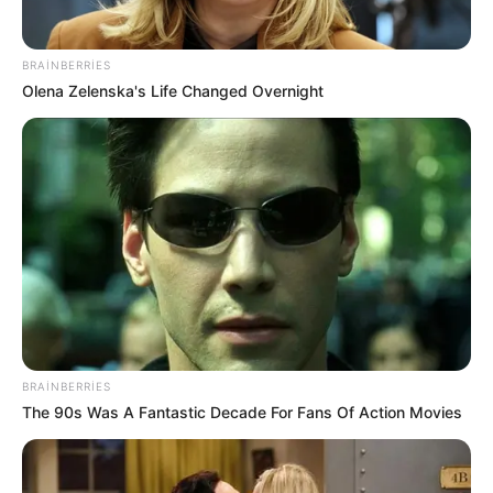
BRAINBERRIES
Olena Zelenska's Life Changed Overnight
Digər xəbərlər
BRAINBERRIES
The 90s Was A Fantastic Decade For Fans Of Action Movies
14:59 / 06 Avqust 2026
HÜQUQ
İşçini ərizə yazmağa məcbur etmək