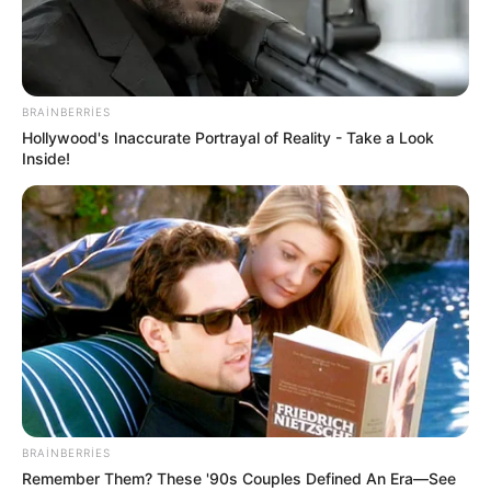
BRAINBERRIES
Hollywood's Inaccurate Portrayal of Reality - Take a Look
Inside!
Bərgən
Bizi Facebook-da
Bizi Twitter-da
izləyin
izləyin
Bizə yazın: (+99450) 247 90 86
BRAINBERRIES
ƏLAQƏLI MÖVZULAR
Remember Them? These '90s Couples Defined An Era—See