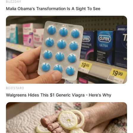
BUZZDAY
Malia Obama's Transformation Is A Sight To See
74
0
0
BOOSTARO
11:40 / 06 Avqust 2026
CƏMİYYƏT
Walgreens Hides This $1 Generic Viagra - Here's Why
Cənubi Qafqazda kommunikasiyaların
açılması İran üçün hansı nəticələri vəd
edir? —
ŞƏRH
77
0
0