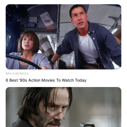
HƏMÇININ OXUYUN
Qaydalar TƏSDİQLƏNDİ:
1 sentyabr 2026-cı il
tarixindən qüvvəyə minəcək
"Qaçqınkom" aylıq müavinətlə bağlı
RƏSMİ
AÇIQLAMA YAYDI
Yeni təyin olunan müavin KİMDİR? —
FOTO
Pensiya alanlara ŞAD xəbər -
Tarix açıqlandı
BRAINBERRIES
6 Best '90s Action Movies To Watch Today
0
0
Xəbər xoşunuza gəldi? Sosial şəbəkələrdə paylaşın