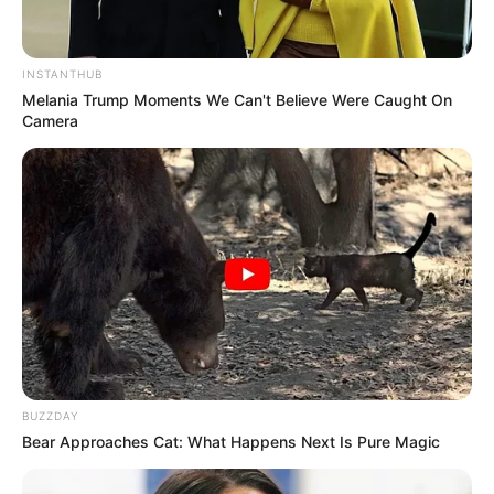
INSTANTHUB
Melania Trump Moments We Can't Believe Were Caught On
Camera
12:26 / 06 Avqust 2026
SİYASƏT
Ermənilərin Bakıdakı məhkəməsində
yekun qərar
elan olundu
77
0
0
BUZZDAY
Bear Approaches Cat: What Happens Next Is Pure Magic