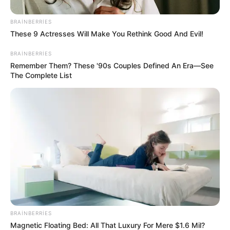
verir, qanadını qırmır. Sizə qanad olan, xoşbəxt edən
insanı sevin, gələcəkdə qatilinizə çevriləcək "Halis" ləri
BRAINBERRIES
deyil.
These 9 Actresses Will Make You Rethink Good And Evil!
BRAINBERRIES
Remember Them? These '90s Couples Defined An Era—See
The Complete List
BRAINBERRIES
Magnetic Floating Bed: All That Luxury For Mere $1.6 Mil?