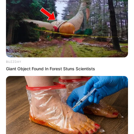
12:58 / 06 Avqust 2026
CƏMİYYƏT
Kollektorlar və BOKT əməkdaşları
borclunun ailəsini
qorxuda bilər?
74
0
0
BUZZDAY
Giant Object Found In Forest Stuns Scientists
12:55 / 06 Avqust 2026
HÜQUQ