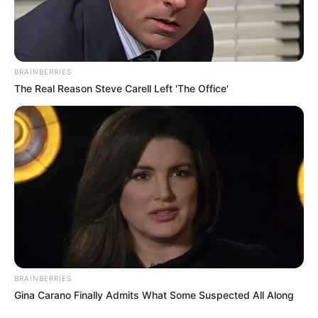
3021
1
0
BRAINBERRIES
The Real Reason Steve Carell Left 'The Office'
19:01 / 22 İyun 2026
CƏMİYYƏT
Nazir AÇIQLADI:
Bu şəxslərin maaşları
artırılır
BRAINBERRIES
Gina Carano Finally Admits What Some Suspected All Along
2243
2
0