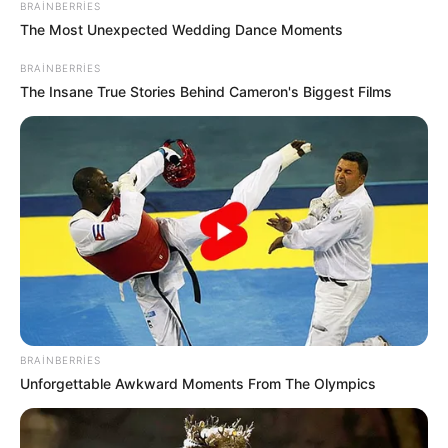
BRAINBERRIES
The Most Unexpected Wedding Dance Moments
BRAINBERRIES
The Insane True Stories Behind Cameron's Biggest Films
21:57 / 13 İyun 2026
CƏMİYYƏT
Bu müəllimlərin
MAAŞI ARTACAQ
2015
0
0
BRAINBERRIES
Unforgettable Awkward Moments From The Olympics