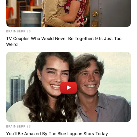
10:54 / 05 Avqust 2026
CƏMİYYƏT
BRAINBERRIES
Müəllimlərin maaşı şagirdlərin nəticələrinə
TV Couples Who Would Never Be Together: 9 Is Just Too
görə dəyişməlidirmi? –
Təhsil
Weird
ekspertindən AÇIQLAMA
319
1
0
BRAINBERRIES
You'll Be Amazed By The Blue Lagoon Stars Today