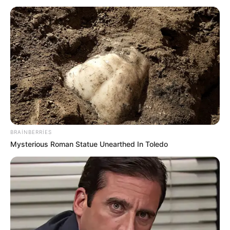
11:13 / 04 Avqust 2026
İQTİSADİYYAT
Müəllimlərin maaşı ilə bağlı
MÜHÜM
XƏBƏR
117
0
0
BRAINBERRIES
Mysterious Roman Statue Unearthed In Toledo
20:07 / 22 İyun 2026
MÜSAHİBƏ
Emin Əmrullayev müəllim və şagirdlərə nə
deyir? —
GENİŞ MÜSAHİBƏ