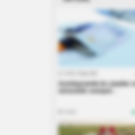
07:48 / 16 İyun 2026
Azərbaycanda bu yaşdan 
sürücülük vəsiqəsi
verilməyəcək? —
Hüquqş
DETALLARI AÇIQLADI
93862