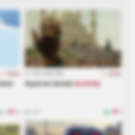
12:43 / 10 İyun 2026
AKTUAL
AKTUAL
sonra
Aşura bu tarixdə
OLACAQ
ünas
11
14
1567
1
0