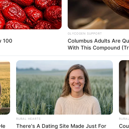
14:29 / 14 May 2026
AKTUAL
AKTUAL
n
Kredit borcu olanlara
GLYCOGEN SUPPORT
ndən
XƏBƏRDARLIQ
w 100
Columbus Adults Are Qui
With This Compound (Try
2
0
1013
0
0
RURAL HEARTS
RURA
 He
There's A Dating Site Made Just For
Cou