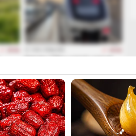
15:54 / 20 May 2026
AKTUAL
AKTUAL
Bakıdan Tiflisə qatarla getmək
istəyənləri düşündürən bütün
İDİR?
suallara
RƏSMİ CAVAB
2
0
1625
1
0