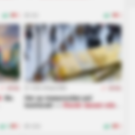
MÜZAKİRƏ
5
0
906
7
0
HABERION
BUZZ 
w
Opulence In Grief: The Lavish Burial Of
Wha
A Gypsy Tycoon
Cha
13:26 / 03 Aprel 2026
AKTUAL
AKTUAL
Ə:
Bu
Hər ay maaşınızdan pul
kəsiləcək! —
İllərdir davam edən
böyük güzəşt niyə dayandırıldı?
50
3
2066
5
0