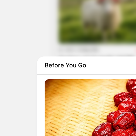
20:37 / 25 May 2026
Qurban əti ilə bağlı VACİB
Before You Go
AÇIQLAMA — Bayrama
hazırlaşanlar nəyi
BİLMƏL
1385