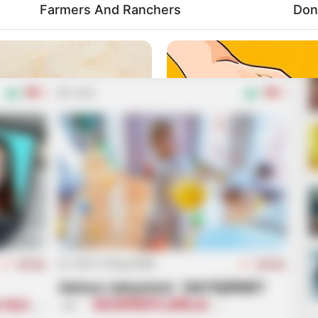
14:42 / 24 Aprel 2026
AKTUAL
AKTUAL
Farmers And Ranchers
Don
buatın
Sürücüləri 30%-lik artım gözləyir
ayır”
—
Qiymətlər necə
hesablanacaq?
0
0
3965
7
0
VARICOSE VEINS RELIEF
16:14 / 22 Aprel 2026
AKTUAL
AKTUAL
es Your Electricity Bill
Bulging Varicose Veins? 
Adımız taleyimizi DƏYİŞİRMİ?
 bizi
—
EKSPERTLƏRLƏ