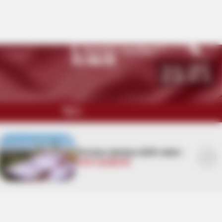
Namaz vaxtları
Bakı
27
°C
21:21
QARABAĞ
MÜSAHİBƏ
Pensiya alanlara ŞAD xəbər -
Tarix açıqlandı
MARAQLI
CƏMİYYƏT
REDAKTORUN SEÇİMİ
ÖZƏL BÖLÜM