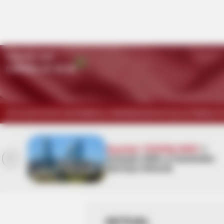
Qaynar xətt:
(+99450) 247 90 86
SİYASƏT
DÜNYA
KRİMİNAL
HƏRBİ
İDMAN
HÜQUQ
TİBB
İQT
Qaydalar TƏSDİQLƏNDİ:
1
di -
sentyabr 2026-cı il tarixindən
qüvvəyə minəcək
AKTUAL