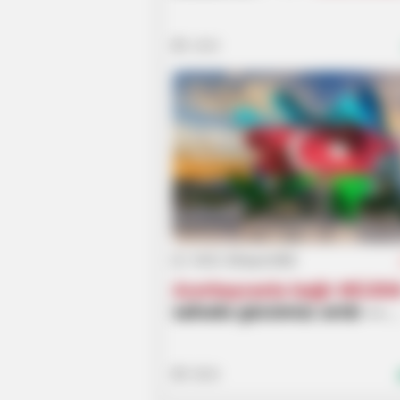
izləyən TƏHLÜKƏ
1042
NEURO SHARP
Doctors Identify 5 Medications No
Conected To Memory Decline
14:25 / 09 Aprel 2026
Azərbaycanla bağlı MÜJD
sahədə gücümüz artdı —
Ekspertlər gözləntiləri
AÇIQLAYIR
5826