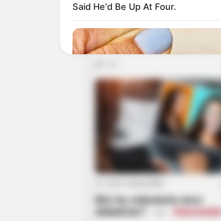
15:42 / 12 May 2026
Said He'd Be Up At Four.
Baş redaktor:
“MEDİA mət
inkişafında mühüm rol oyn
774
STOPWATT
22:14 / 22 Aprel 2026
Electricians: The Mistake That Doubl
Bizi bu videolarla necə
aldadırlar? —
İnternetdə