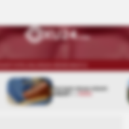
İSADİYYAT
ELANLAR
ŞOU-BİZNES
WUF13
Yeni təyin olunan müavin
KİMDİR? —
FOTO